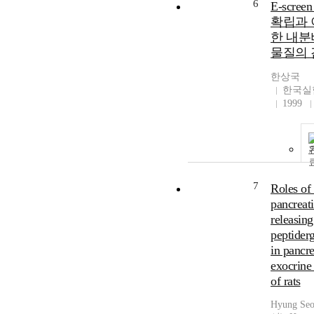
6
E-scree
확립과 
한 내분
물질의 
한상국
한국실
1999
7
Roles of 
pancreati
releasing
peptider
in pancre
exocrine 
of rats
Hyung Se