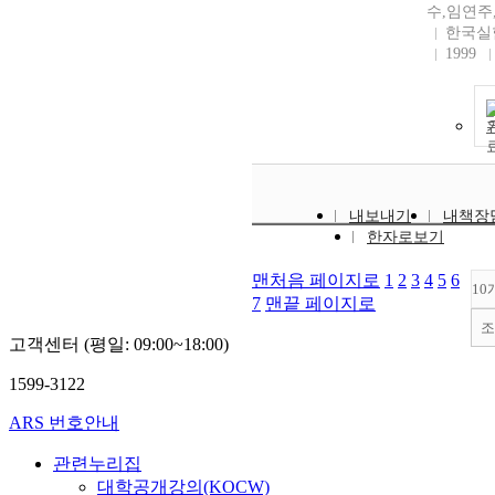
수,임연주
한국실
1999
내보내기
내책장
한자로보기
맨처음 페이지로
1
2
3
4
5
6
10
7
맨끝 페이지로
조
고객센터 (평일: 09:00~18:00)
1599-3122
ARS 번호안내
관련누리집
대학공개강의(KOCW)