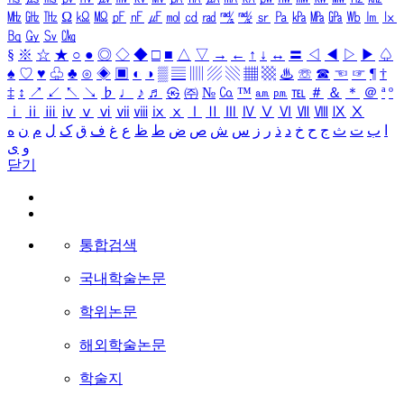
㎒
㎓
㎔
Ω
㏀
㏁
㎊
㎋
㎌
㏖
㏅
㎭
㎮
㎯
㏛
㎩
㎪
㎫
㎬
㏝
㏐
㏓
㏃
㏉
㏜
㏆
§
※
☆
★
○
●
◎
◇
◆
□
■
△
▽
→
←
↑
↓
↔
〓
◁
◀
▷
▶
♤
♠
♡
♥
♧
♣
⊙
◈
▣
◐
◑
▒
▤
▥
▨
▧
▦
▩
♨
☏
☎
☜
☞
¶
†
‡
↕
↗
↙
↖
↘
♭
♩
♪
♬
㉿
㈜
№
㏇
™
㏂
㏘
℡
＃
＆
＊
＠
ª
º
ⅰ
ⅱ
ⅲ
ⅳ
ⅴ
ⅵ
ⅶ
ⅷ
ⅸ
ⅹ
Ⅰ
Ⅱ
Ⅲ
Ⅳ
Ⅴ
Ⅵ
Ⅶ
Ⅷ
Ⅸ
Ⅹ
ا
ب
ت
ث
ج
ح
خ
د
ذ
ر
ز
س
ش
ص
ض
ط
ظ
ع
غ
ف
ق
ک
ل
م
ن
ه
و
ی
닫기
통합검색
국내학술논문
학위논문
해외학술논문
학술지