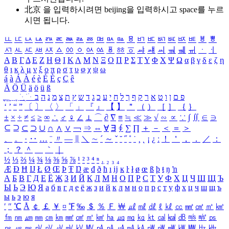
北京 을 입력하시려면
beijing
을 입력하시고 space를 누르
시면 됩니다.
ㅥ
ㅦ
ㅧ
ㅨ
ㅩ
ㅪ
ㅫ
ㅬ
ㅭ
ㅮ
ㅯ
ㅰ
ㅱ
ㅲ
ㅳ
ㅴ
ㅵ
ㅶ
ㅷ
ㅸ
ㅹ
ㅺ
ㅻ
ㅼ
ㅽ
ㅾ
ㅿ
ㆀ
ㆁ
ㆂ
ㆃ
ㆄ
ㆅ
ㆆ
ㆇ
ㆈ
ㆉ
ㆊ
ㆋ
ㆌ
ㆍ
ㆎ
Α
Β
Γ
Δ
Ε
Ζ
Η
Θ
Ι
Κ
Λ
Μ
Ν
Ξ
Ο
Π
Ρ
Σ
Τ
Υ
Φ
Χ
Ψ
Ω
α
β
γ
δ
ε
ζ
η
θ
ι
κ
λ
μ
ν
ξ
ο
π
ρ
σ
τ
υ
φ
χ
ψ
ω
á
à
Á
À
é
è
É
È
ç
Ç
ê
Ä
Ö
Ü
ä
ö
ü
ß
ְ
ֳ
ֲ
ֱ
ָ
ַ
ֵ
ֶ
ִ
ֹ
ּ
ֻ
ׂ
ׁ
ּ
ב
ה
נ
מ
צ
ת
ץ
ש
ד
ג
כ
ע
י
ח
ל
ך
ף
ק
ר
א
ט
ו
ן
ם
פ
‘
’
“
”
〔
〕
〈
〉
「
」
『
』
【
】
＂
（
）
［
］
｛
｝
±
×
÷
≠
≤
≥
∞
∴
♂
♀
∠
⊥
⌒
∂
∇
≡
≒
≪
≫
√
∽
∝
∵
∫
∬
∈
∋
⊆
⊇
⊂
⊃
∪
∩
∧
∨
￢
⇒
⇔
∀
∃
∮
∑
∏
＋
－
＜
＝
＞
、
。
·
‥
…
¨
〃
―
∥
＼
∼
´
～
ˇ
˘
˝
˚
˙
¸
˛
¡
¿
ː
！
＇
，
．
／
：
；
？
＾
＿
｀
｜
½
⅓
⅔
¼
¾
⅛
⅜
⅝
⅞
¹
²
³
⁴
ⁿ
₁
₂
₃
₄
Æ
Ð
Ħ
Ĳ
Ł
Ø
Œ
Þ
Ŧ
Ŋ
æ
đ
ð
ħ
ı
ĳ
ĸ
ŀ
ł
ø
œ
ß
þ
ŧ
ŋ
ŉ
А
Б
В
Г
Д
Е
Ё
Ж
З
И
Й
К
Л
М
Н
О
П
Р
С
Т
У
Ф
Х
Ц
Ч
Ш
Щ
Ъ
Ы
Ь
Э
Ю
Я
а
б
в
г
д
е
ё
ж
з
и
й
к
л
м
н
о
п
р
с
т
у
ф
х
ц
ч
ш
щ
ъ
ы
ь
э
ю
я
′
″
℃
Å
￠
￡
￥
¤
℉
‰
＄
％
Ｆ
￦
㎕
㎖
㎗
ℓ
㎘
㏄
㎣
㎤
㎥
㎦
㎙
㎚
㎛
㎜
㎝
㎞
㎟
㎠
㎡
㎢
㏊
㎍
㎎
㎏
㏏
㎈
㎉
㏈
㎧
㎨
㎰
㎱
㎲
㎳
㎴
㎵
㎶
㎷
㎸
㎹
㎀
㎁
㎂
㎃
㎄
㎺
㎻
㎽
㎾
㎿
㎐
㎑