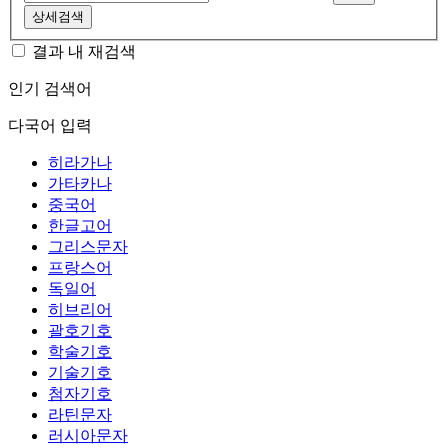
상세검색
결과 내 재검색
인기 검색어
다국어 입력
히라가나
가타카나
중국어
한글고어
그리스문자
프랑스어
독일어
히브리어
괄호기호
학술기호
기술기호
첨자기호
라틴문자
러시아문자