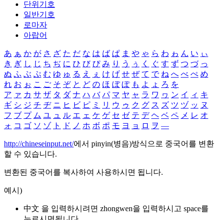
단위기호
일반기호
로마자
아랍어
あ
ぁ
か
が
さ
ざ
た
だ
な
は
ば
ぱ
ま
や
ゃ
ら
わ
ゎ
ん
い
ぃ
き
ぎ
し
じ
ち
ぢ
に
ひ
び
ぴ
み
り
う
ぅ
く
ぐ
す
ず
つ
づ
っ
ぬ
ふ
ぶ
ぷ
む
ゆ
ゅ
る
え
ぇ
け
げ
せ
ぜ
て
で
ね
へ
べ
ぺ
め
れ
お
ぉ
こ
ご
そ
ぞ
と
ど
の
ほ
ぼ
ぽ
も
よ
ょ
ろ
を
ア
ァ
カ
サ
ザ
タ
ダ
ナ
ハ
バ
パ
マ
ヤ
ャ
ラ
ワ
ヮ
ン
イ
ィ
キ
ギ
シ
ジ
チ
ヂ
ニ
ヒ
ビ
ピ
ミ
リ
ウ
ゥ
ク
グ
ス
ズ
ツ
ヅ
ッ
ヌ
フ
ブ
プ
ム
ユ
ュ
ル
エ
ェ
ケ
ゲ
セ
ゼ
テ
デ
ヘ
ベ
ペ
メ
レ
オ
ォ
コ
ゴ
ソ
ゾ
ト
ド
ノ
ホ
ボ
ポ
モ
ヨ
ョ
ロ
ヲ
―
http://chineseinput.net/
에서 pinyin(병음)방식으로 중국어를 변환
할 수 있습니다.
변환된 중국어를 복사하여 사용하시면 됩니다.
예시)
中文 을 입력하시려면
zhongwen
을 입력하시고 space를
누르시면됩니다.