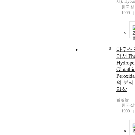
서), Hyoun
한국실
1999
8
마우스 
어서 Phos
Hydrope
Glutathi
Peroxi
의 분리
양상
남상윤
한국실
1999