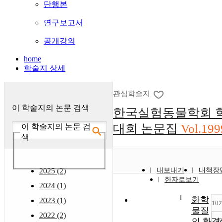
단행본
연구보고서
공개강의
home
학술지 상세
관심학술지
이 학술지의 논문 검색
한국실험동물학회 
대회 논문집
Vol.199
이 학술지의 논문 검
색
2025 (2)
내보내기
내책장
한자로보기
2024 (1)
1
화학
2023 (1)
10
물질
2022 (2)
조
의 환