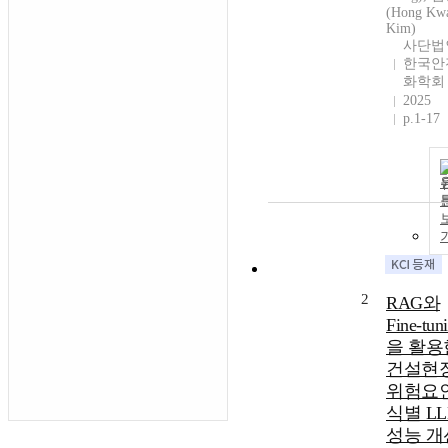
(Hong Kw
Kim)
사단법
한국안
화학회
2025
p.1-17
2
RAG와
Fine-tun
을 활용
건설현
위험요
식별 L
성능 개