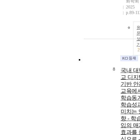
화학회
2025
p.89-11
2
8
국내 대
교 디지
기반 안
교육에
학습동
학습성
미치는 
향 - 학
입의 매
효과를 
심으로 