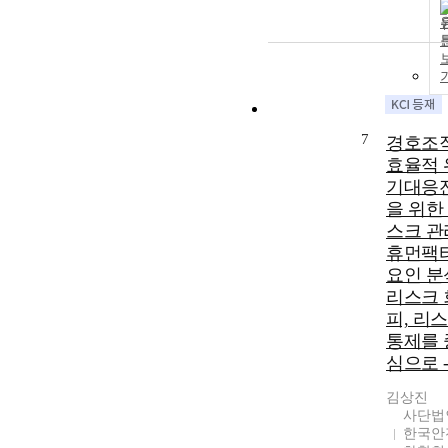
7
경호조
효율적 
기대응
을 위한
스크 관
휴먼팩
요인 분석
리스크 
피, 리
통제를 
심으로 
김상진
사단법
한국안