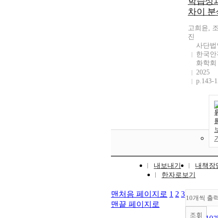
학습성
차이 분
고희윤, 
진
사단법
한국안
화학회
2025
p.143-
내보내기
내책장
한자로보기
맨처음 페이지로
1
2
3
10개씩 출
맨끝 페이지로
조회