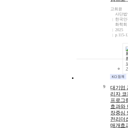
고희윤
사단법
한국안
화학회
2025
p.115-1
9
대기업 
리자 코
프로그
효과와 
장중심 
전리더
매개효