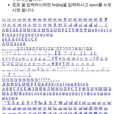
北京 을 입력하시려면
beijing
을 입력하시고 space를 누르
시면 됩니다.
ㅥ
ㅦ
ㅧ
ㅨ
ㅩ
ㅪ
ㅫ
ㅬ
ㅭ
ㅮ
ㅯ
ㅰ
ㅱ
ㅲ
ㅳ
ㅴ
ㅵ
ㅶ
ㅷ
ㅸ
ㅹ
ㅺ
ㅻ
ㅼ
ㅽ
ㅾ
ㅿ
ㆀ
ㆁ
ㆂ
ㆃ
ㆄ
ㆅ
ㆆ
ㆇ
ㆈ
ㆉ
ㆊ
ㆋ
ㆌ
ㆍ
ㆎ
Α
Β
Γ
Δ
Ε
Ζ
Η
Θ
Ι
Κ
Λ
Μ
Ν
Ξ
Ο
Π
Ρ
Σ
Τ
Υ
Φ
Χ
Ψ
Ω
α
β
γ
δ
ε
ζ
η
θ
ι
κ
λ
μ
ν
ξ
ο
π
ρ
σ
τ
υ
φ
χ
ψ
ω
á
à
Á
À
é
è
É
È
ç
Ç
ê
Ä
Ö
Ü
ä
ö
ü
ß
ְ
ֳ
ֲ
ֱ
ָ
ַ
ֵ
ֶ
ִ
ֹ
ּ
ֻ
ׂ
ׁ
ּ
ב
ה
נ
מ
צ
ת
ץ
ש
ד
ג
כ
ע
י
ח
ל
ך
ף
ק
ר
א
ט
ו
ן
ם
פ
‘
’
“
”
〔
〕
〈
〉
「
」
『
』
【
】
＂
（
）
［
］
｛
｝
±
×
÷
≠
≤
≥
∞
∴
♂
♀
∠
⊥
⌒
∂
∇
≡
≒
≪
≫
√
∽
∝
∵
∫
∬
∈
∋
⊆
⊇
⊂
⊃
∪
∩
∧
∨
￢
⇒
⇔
∀
∃
∮
∑
∏
＋
－
＜
＝
＞
、
。
·
‥
…
¨
〃
―
∥
＼
∼
´
～
ˇ
˘
˝
˚
˙
¸
˛
¡
¿
ː
！
＇
，
．
／
：
；
？
＾
＿
｀
｜
½
⅓
⅔
¼
¾
⅛
⅜
⅝
⅞
¹
²
³
⁴
ⁿ
₁
₂
₃
₄
Æ
Ð
Ħ
Ĳ
Ł
Ø
Œ
Þ
Ŧ
Ŋ
æ
đ
ð
ħ
ı
ĳ
ĸ
ŀ
ł
ø
œ
ß
þ
ŧ
ŋ
ŉ
А
Б
В
Г
Д
Е
Ё
Ж
З
И
Й
К
Л
М
Н
О
П
Р
С
Т
У
Ф
Х
Ц
Ч
Ш
Щ
Ъ
Ы
Ь
Э
Ю
Я
а
б
в
г
д
е
ё
ж
з
и
й
к
л
м
н
о
п
р
с
т
у
ф
х
ц
ч
ш
щ
ъ
ы
ь
э
ю
я
′
″
℃
Å
￠
￡
￥
¤
℉
‰
＄
％
Ｆ
￦
㎕
㎖
㎗
ℓ
㎘
㏄
㎣
㎤
㎥
㎦
㎙
㎚
㎛
㎜
㎝
㎞
㎟
㎠
㎡
㎢
㏊
㎍
㎎
㎏
㏏
㎈
㎉
㏈
㎧
㎨
㎰
㎱
㎲
㎳
㎴
㎵
㎶
㎷
㎸
㎹
㎀
㎁
㎂
㎃
㎄
㎺
㎻
㎽
㎾
㎿
㎐
㎑