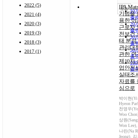
2022 (5)
IPA Matr
조회
10
기법을 
2021 (4)
출
용한 야
2020 (3)
20
근로자 
출
2019 (3)
전보건 
30
태 분석
2018 (3)
출
관리대
50
2017 (1)
관한 연구
출
제10차 
10
업안전
출
실태조
자료를 
심으로
박이현(Yi
Hyeon Par
천영우(Yo
Woo Chon
상원(Sang
Won Lee)
나린(Na R
Jeong),