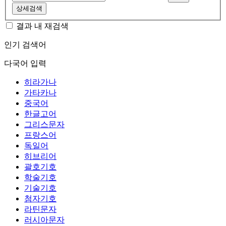
상세검색
결과 내 재검색
인기 검색어
다국어 입력
히라가나
가타카나
중국어
한글고어
그리스문자
프랑스어
독일어
히브리어
괄호기호
학술기호
기술기호
첨자기호
라틴문자
러시아문자