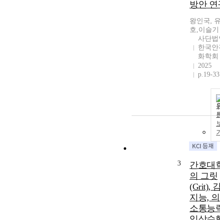
방안 연
왕인국, 
호,이슬기
사단법
한국안
화학회
2025
p.19-33
3
간호대
의 그릿
(Grit),
지능, 
소통능
임상수