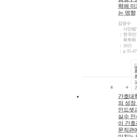
력에 미
는 영향
김영수
사단법
한국안
화학회
2025
p.35-47
4
간호대
의 성장
인드셋
실수 인
이 간호
문직관
미치는 