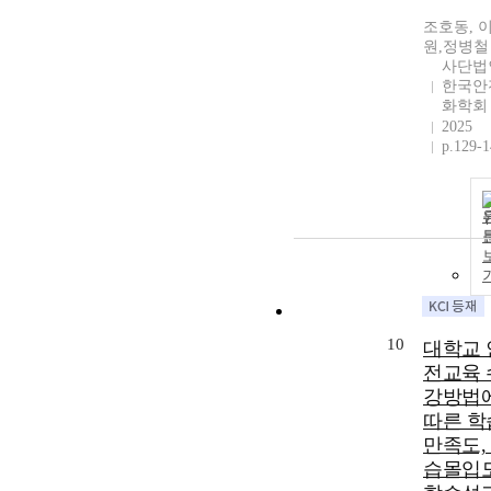
조호동, 
원,정병철
사단법
한국안
화학회
2025
p.129-
10
대학교 
전교육 
강방법
따른 학
만족도,
습몰입도