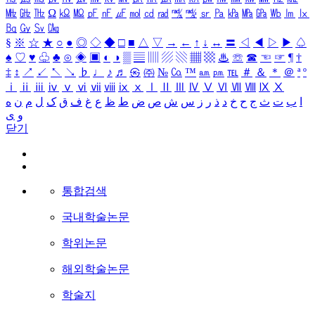
㎒
㎓
㎔
Ω
㏀
㏁
㎊
㎋
㎌
㏖
㏅
㎭
㎮
㎯
㏛
㎩
㎪
㎫
㎬
㏝
㏐
㏓
㏃
㏉
㏜
㏆
§
※
☆
★
○
●
◎
◇
◆
□
■
△
▽
→
←
↑
↓
↔
〓
◁
◀
▷
▶
♤
♠
♡
♥
♧
♣
⊙
◈
▣
◐
◑
▒
▤
▥
▨
▧
▦
▩
♨
☏
☎
☜
☞
¶
†
‡
↕
↗
↙
↖
↘
♭
♩
♪
♬
㉿
㈜
№
㏇
™
㏂
㏘
℡
＃
＆
＊
＠
ª
º
ⅰ
ⅱ
ⅲ
ⅳ
ⅴ
ⅵ
ⅶ
ⅷ
ⅸ
ⅹ
Ⅰ
Ⅱ
Ⅲ
Ⅳ
Ⅴ
Ⅵ
Ⅶ
Ⅷ
Ⅸ
Ⅹ
ا
ب
ت
ث
ج
ح
خ
د
ذ
ر
ز
س
ش
ص
ض
ط
ظ
ع
غ
ف
ق
ک
ل
م
ن
ه
و
ی
닫기
통합검색
국내학술논문
학위논문
해외학술논문
학술지