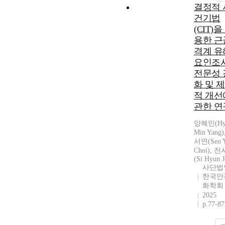
결정적 
건기법
(CIT)을
용한 근
격계 유
요인조
전문성 
화 및 
적 개선
관한 연
양혜민(Hy
Min Yang)
서연(Seo 
Choi), 
(Si Hyun J
사단법
한국안
화학회
2025
p.77-87