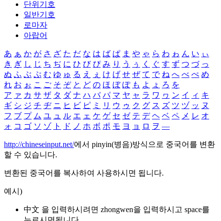
단위기호
일반기호
로마자
아랍어
あ
ぁ
か
が
さ
ざ
た
だ
な
は
ば
ぱ
ま
や
ゃ
ら
わ
ゎ
ん
い
ぃ
き
ぎ
し
じ
ち
ぢ
に
ひ
び
ぴ
み
り
う
ぅ
く
ぐ
す
ず
つ
づ
っ
ぬ
ふ
ぶ
ぷ
む
ゆ
ゅ
る
え
ぇ
け
げ
せ
ぜ
て
で
ね
へ
べ
ぺ
め
れ
お
ぉ
こ
ご
そ
ぞ
と
ど
の
ほ
ぼ
ぽ
も
よ
ょ
ろ
を
ア
ァ
カ
サ
ザ
タ
ダ
ナ
ハ
バ
パ
マ
ヤ
ャ
ラ
ワ
ヮ
ン
イ
ィ
キ
ギ
シ
ジ
チ
ヂ
ニ
ヒ
ビ
ピ
ミ
リ
ウ
ゥ
ク
グ
ス
ズ
ツ
ヅ
ッ
ヌ
フ
ブ
プ
ム
ユ
ュ
ル
エ
ェ
ケ
ゲ
セ
ゼ
テ
デ
ヘ
ベ
ペ
メ
レ
オ
ォ
コ
ゴ
ソ
ゾ
ト
ド
ノ
ホ
ボ
ポ
モ
ヨ
ョ
ロ
ヲ
―
http://chineseinput.net/
에서 pinyin(병음)방식으로 중국어를 변환
할 수 있습니다.
변환된 중국어를 복사하여 사용하시면 됩니다.
예시)
中文 을 입력하시려면
zhongwen
을 입력하시고 space를
누르시면됩니다.