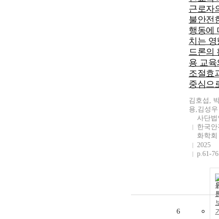
근로자
불안전
행동에 
치는 영향
드론의 
용 교육
조절효
중심으로
김호섭, 
용,김성우
사단법
한국안
화학회
2025
p.61-76
6