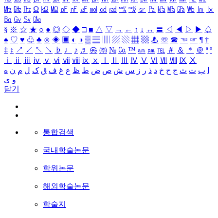
㎒
㎓
㎔
Ω
㏀
㏁
㎊
㎋
㎌
㏖
㏅
㎭
㎮
㎯
㏛
㎩
㎪
㎫
㎬
㏝
㏐
㏓
㏃
㏉
㏜
㏆
§
※
☆
★
○
●
◎
◇
◆
□
■
△
▽
→
←
↑
↓
↔
〓
◁
◀
▷
▶
♤
♠
♡
♥
♧
♣
⊙
◈
▣
◐
◑
▒
▤
▥
▨
▧
▦
▩
♨
☏
☎
☜
☞
¶
†
‡
↕
↗
↙
↖
↘
♭
♩
♪
♬
㉿
㈜
№
㏇
™
㏂
㏘
℡
＃
＆
＊
＠
ª
º
ⅰ
ⅱ
ⅲ
ⅳ
ⅴ
ⅵ
ⅶ
ⅷ
ⅸ
ⅹ
Ⅰ
Ⅱ
Ⅲ
Ⅳ
Ⅴ
Ⅵ
Ⅶ
Ⅷ
Ⅸ
Ⅹ
ا
ب
ت
ث
ج
ح
خ
د
ذ
ر
ز
س
ش
ص
ض
ط
ظ
ع
غ
ف
ق
ک
ل
م
ن
ه
و
ی
닫기
통합검색
국내학술논문
학위논문
해외학술논문
학술지