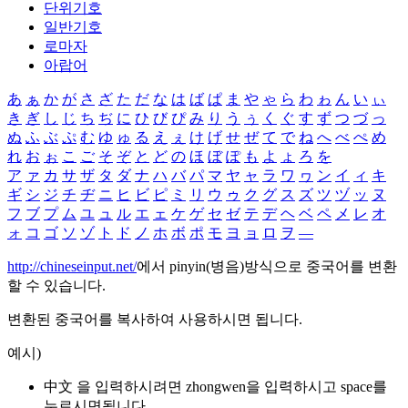
단위기호
일반기호
로마자
아랍어
あ
ぁ
か
が
さ
ざ
た
だ
な
は
ば
ぱ
ま
や
ゃ
ら
わ
ゎ
ん
い
ぃ
き
ぎ
し
じ
ち
ぢ
に
ひ
び
ぴ
み
り
う
ぅ
く
ぐ
す
ず
つ
づ
っ
ぬ
ふ
ぶ
ぷ
む
ゆ
ゅ
る
え
ぇ
け
げ
せ
ぜ
て
で
ね
へ
べ
ぺ
め
れ
お
ぉ
こ
ご
そ
ぞ
と
ど
の
ほ
ぼ
ぽ
も
よ
ょ
ろ
を
ア
ァ
カ
サ
ザ
タ
ダ
ナ
ハ
バ
パ
マ
ヤ
ャ
ラ
ワ
ヮ
ン
イ
ィ
キ
ギ
シ
ジ
チ
ヂ
ニ
ヒ
ビ
ピ
ミ
リ
ウ
ゥ
ク
グ
ス
ズ
ツ
ヅ
ッ
ヌ
フ
ブ
プ
ム
ユ
ュ
ル
エ
ェ
ケ
ゲ
セ
ゼ
テ
デ
ヘ
ベ
ペ
メ
レ
オ
ォ
コ
ゴ
ソ
ゾ
ト
ド
ノ
ホ
ボ
ポ
モ
ヨ
ョ
ロ
ヲ
―
http://chineseinput.net/
에서 pinyin(병음)방식으로 중국어를 변환
할 수 있습니다.
변환된 중국어를 복사하여 사용하시면 됩니다.
예시)
中文 을 입력하시려면
zhongwen
을 입력하시고 space를
누르시면됩니다.