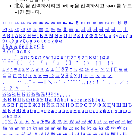
北京 을 입력하시려면
beijing
을 입력하시고 space를 누르
시면 됩니다.
ㅥ
ㅦ
ㅧ
ㅨ
ㅩ
ㅪ
ㅫ
ㅬ
ㅭ
ㅮ
ㅯ
ㅰ
ㅱ
ㅲ
ㅳ
ㅴ
ㅵ
ㅶ
ㅷ
ㅸ
ㅹ
ㅺ
ㅻ
ㅼ
ㅽ
ㅾ
ㅿ
ㆀ
ㆁ
ㆂ
ㆃ
ㆄ
ㆅ
ㆆ
ㆇ
ㆈ
ㆉ
ㆊ
ㆋ
ㆌ
ㆍ
ㆎ
Α
Β
Γ
Δ
Ε
Ζ
Η
Θ
Ι
Κ
Λ
Μ
Ν
Ξ
Ο
Π
Ρ
Σ
Τ
Υ
Φ
Χ
Ψ
Ω
α
β
γ
δ
ε
ζ
η
θ
ι
κ
λ
μ
ν
ξ
ο
π
ρ
σ
τ
υ
φ
χ
ψ
ω
á
à
Á
À
é
è
É
È
ç
Ç
ê
Ä
Ö
Ü
ä
ö
ü
ß
ְ
ֳ
ֲ
ֱ
ָ
ַ
ֵ
ֶ
ִ
ֹ
ּ
ֻ
ׂ
ׁ
ּ
ב
ה
נ
מ
צ
ת
ץ
ש
ד
ג
כ
ע
י
ח
ל
ך
ף
ק
ר
א
ט
ו
ן
ם
פ
‘
’
“
”
〔
〕
〈
〉
「
」
『
』
【
】
＂
（
）
［
］
｛
｝
±
×
÷
≠
≤
≥
∞
∴
♂
♀
∠
⊥
⌒
∂
∇
≡
≒
≪
≫
√
∽
∝
∵
∫
∬
∈
∋
⊆
⊇
⊂
⊃
∪
∩
∧
∨
￢
⇒
⇔
∀
∃
∮
∑
∏
＋
－
＜
＝
＞
、
。
·
‥
…
¨
〃
―
∥
＼
∼
´
～
ˇ
˘
˝
˚
˙
¸
˛
¡
¿
ː
！
＇
，
．
／
：
；
？
＾
＿
｀
｜
½
⅓
⅔
¼
¾
⅛
⅜
⅝
⅞
¹
²
³
⁴
ⁿ
₁
₂
₃
₄
Æ
Ð
Ħ
Ĳ
Ł
Ø
Œ
Þ
Ŧ
Ŋ
æ
đ
ð
ħ
ı
ĳ
ĸ
ŀ
ł
ø
œ
ß
þ
ŧ
ŋ
ŉ
А
Б
В
Г
Д
Е
Ё
Ж
З
И
Й
К
Л
М
Н
О
П
Р
С
Т
У
Ф
Х
Ц
Ч
Ш
Щ
Ъ
Ы
Ь
Э
Ю
Я
а
б
в
г
д
е
ё
ж
з
и
й
к
л
м
н
о
п
р
с
т
у
ф
х
ц
ч
ш
щ
ъ
ы
ь
э
ю
я
′
″
℃
Å
￠
￡
￥
¤
℉
‰
＄
％
Ｆ
￦
㎕
㎖
㎗
ℓ
㎘
㏄
㎣
㎤
㎥
㎦
㎙
㎚
㎛
㎜
㎝
㎞
㎟
㎠
㎡
㎢
㏊
㎍
㎎
㎏
㏏
㎈
㎉
㏈
㎧
㎨
㎰
㎱
㎲
㎳
㎴
㎵
㎶
㎷
㎸
㎹
㎀
㎁
㎂
㎃
㎄
㎺
㎻
㎽
㎾
㎿
㎐
㎑