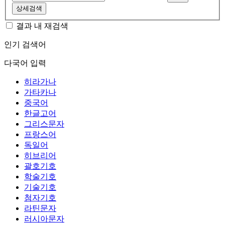
상세검색
결과 내 재검색
인기 검색어
다국어 입력
히라가나
가타카나
중국어
한글고어
그리스문자
프랑스어
독일어
히브리어
괄호기호
학술기호
기술기호
첨자기호
라틴문자
러시아문자