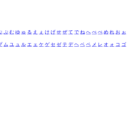
ぶ
ぷ
む
ゆ
ゅ
る
え
ぇ
け
げ
せ
ぜ
て
で
ね
へ
べ
ぺ
め
れ
お
ぉ
プ
ム
ユ
ュ
ル
エ
ェ
ケ
ゲ
セ
ゼ
テ
デ
ヘ
ベ
ペ
メ
レ
オ
ォ
コ
ゴ