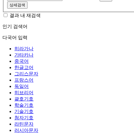
상세검색
결과 내 재검색
인기 검색어
다국어 입력
히라가나
가타카나
중국어
한글고어
그리스문자
프랑스어
독일어
히브리어
괄호기호
학술기호
기술기호
첨자기호
라틴문자
러시아문자