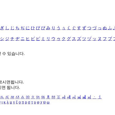
ぎ
し
じ
ち
ぢ
に
ひ
び
ぴ
み
り
う
ぅ
く
ぐ
す
ず
つ
づ
っ
ぬ
ふ
シ
ジ
チ
ヂ
ニ
ヒ
ビ
ピ
ミ
リ
ウ
ゥ
ク
グ
ス
ズ
ツ
ヅ
ッ
ヌ
フ
ブ
할 수 있습니다.
누르시면됩니다.
시면 됩니다.
ㅻ
ㅼ
ㅽ
ㅾ
ㅿ
ㆀ
ㆁ
ㆂ
ㆃ
ㆄ
ㆅ
ㆆ
ㆇ
ㆈ
ㆉ
ㆊ
ㆋ
ㆌ
ㆍ
ㆎ
θ
ι
κ
λ
μ
ν
ξ
ο
π
ρ
σ
τ
υ
φ
χ
ψ
ω