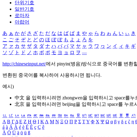
단위기호
일반기호
로마자
아랍어
あ
ぁ
か
が
さ
ざ
た
だ
な
は
ば
ぱ
ま
や
ゃ
ら
わ
ゎ
ん
い
ぃ
き
こ
ご
そ
ぞ
と
ど
の
ほ
ぼ
ぽ
も
よ
ょ
ろ
を
ア
ァ
カ
サ
ザ
タ
ダ
ナ
ハ
バ
パ
マ
ヤ
ャ
ラ
ワ
ヮ
ン
イ
ィ
キ
ギ
ソ
ゾ
ト
ド
ノ
ホ
ボ
ポ
モ
ヨ
ョ
ロ
ヲ
―
http://chineseinput.net/
에서 pinyin(병음)방식으로 중국어를 변환
변환된 중국어를 복사하여 사용하시면 됩니다.
예시)
中文 을 입력하시려면
zhongwen
을 입력하시고 space를
北京 을 입력하시려면
beijing
을 입력하시고 space를 누르
ㅥ
ㅦ
ㅧ
ㅨ
ㅩ
ㅪ
ㅫ
ㅬ
ㅭ
ㅮ
ㅯ
ㅰ
ㅱ
ㅲ
ㅳ
ㅴ
ㅵ
ㅶ
ㅷ
ㅸ
ㅹ
ㅺ
Α
Β
Γ
Δ
Ε
Ζ
Η
Θ
Ι
Κ
Λ
Μ
Ν
Ξ
Ο
Π
Ρ
Σ
Τ
Υ
Φ
Χ
Ψ
Ω
α
β
γ
δ
ε
ζ
η
á
à
Á
À
é
è
É
È
ç
Ç
ê
Ä
Ö
Ü
ä
ö
ü
ß