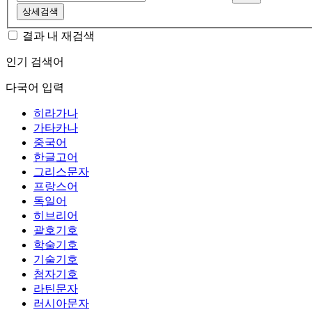
상세검색
결과 내 재검색
인기 검색어
다국어 입력
히라가나
가타카나
중국어
한글고어
그리스문자
프랑스어
독일어
히브리어
괄호기호
학술기호
기술기호
첨자기호
라틴문자
러시아문자