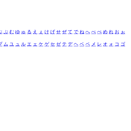
ぶ
ぷ
む
ゆ
ゅ
る
え
ぇ
け
げ
せ
ぜ
て
で
ね
へ
べ
ぺ
め
れ
お
ぉ
プ
ム
ユ
ュ
ル
エ
ェ
ケ
ゲ
セ
ゼ
テ
デ
ヘ
ベ
ペ
メ
レ
オ
ォ
コ
ゴ