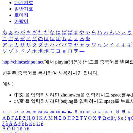
단위기호
일반기호
로마자
아랍어
あ
ぁ
か
が
さ
ざ
た
だ
な
は
ば
ぱ
ま
や
ゃ
ら
わ
ゎ
ん
い
ぃ
き
こ
ご
そ
ぞ
と
ど
の
ほ
ぼ
ぽ
も
よ
ょ
ろ
を
ア
ァ
カ
サ
ザ
タ
ダ
ナ
ハ
バ
パ
マ
ヤ
ャ
ラ
ワ
ヮ
ン
イ
ィ
キ
ギ
ソ
ゾ
ト
ド
ノ
ホ
ボ
ポ
モ
ヨ
ョ
ロ
ヲ
―
http://chineseinput.net/
에서 pinyin(병음)방식으로 중국어를 변환
변환된 중국어를 복사하여 사용하시면 됩니다.
예시)
中文 을 입력하시려면
zhongwen
을 입력하시고 space를
北京 을 입력하시려면
beijing
을 입력하시고 space를 누르
ㅥ
ㅦ
ㅧ
ㅨ
ㅩ
ㅪ
ㅫ
ㅬ
ㅭ
ㅮ
ㅯ
ㅰ
ㅱ
ㅲ
ㅳ
ㅴ
ㅵ
ㅶ
ㅷ
ㅸ
ㅹ
ㅺ
Α
Β
Γ
Δ
Ε
Ζ
Η
Θ
Ι
Κ
Λ
Μ
Ν
Ξ
Ο
Π
Ρ
Σ
Τ
Υ
Φ
Χ
Ψ
Ω
α
β
γ
δ
ε
ζ
η
á
à
Á
À
é
è
É
È
ç
Ç
ê
Ä
Ö
Ü
ä
ö
ü
ß