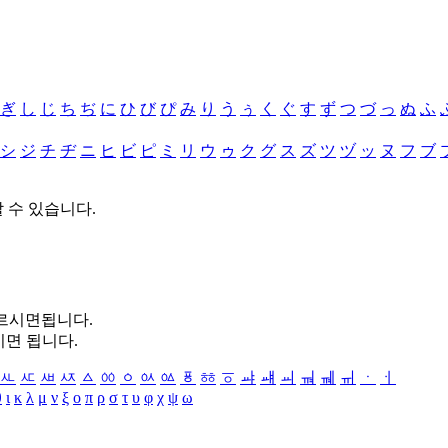
ぎ
し
じ
ち
ぢ
に
ひ
び
ぴ
み
り
う
ぅ
く
ぐ
す
ず
つ
づ
っ
ぬ
ふ
シ
ジ
チ
ヂ
ニ
ヒ
ビ
ピ
ミ
リ
ウ
ゥ
ク
グ
ス
ズ
ツ
ヅ
ッ
ヌ
フ
ブ
할 수 있습니다.
누르시면됩니다.
시면 됩니다.
ㅻ
ㅼ
ㅽ
ㅾ
ㅿ
ㆀ
ㆁ
ㆂ
ㆃ
ㆄ
ㆅ
ㆆ
ㆇ
ㆈ
ㆉ
ㆊ
ㆋ
ㆌ
ㆍ
ㆎ
θ
ι
κ
λ
μ
ν
ξ
ο
π
ρ
σ
τ
υ
φ
χ
ψ
ω