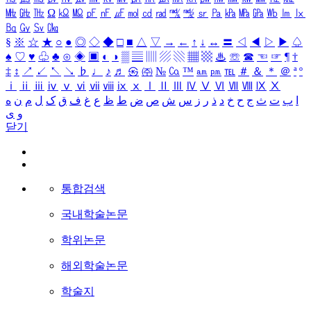
㎒
㎓
㎔
Ω
㏀
㏁
㎊
㎋
㎌
㏖
㏅
㎭
㎮
㎯
㏛
㎩
㎪
㎫
㎬
㏝
㏐
㏓
㏃
㏉
㏜
㏆
§
※
☆
★
○
●
◎
◇
◆
□
■
△
▽
→
←
↑
↓
↔
〓
◁
◀
▷
▶
♤
♠
♡
♥
♧
♣
⊙
◈
▣
◐
◑
▒
▤
▥
▨
▧
▦
▩
♨
☏
☎
☜
☞
¶
†
‡
↕
↗
↙
↖
↘
♭
♩
♪
♬
㉿
㈜
№
㏇
™
㏂
㏘
℡
＃
＆
＊
＠
ª
º
ⅰ
ⅱ
ⅲ
ⅳ
ⅴ
ⅵ
ⅶ
ⅷ
ⅸ
ⅹ
Ⅰ
Ⅱ
Ⅲ
Ⅳ
Ⅴ
Ⅵ
Ⅶ
Ⅷ
Ⅸ
Ⅹ
ا
ب
ت
ث
ج
ح
خ
د
ذ
ر
ز
س
ش
ص
ض
ط
ظ
ع
غ
ف
ق
ک
ل
م
ن
ه
و
ی
닫기
통합검색
국내학술논문
학위논문
해외학술논문
학술지