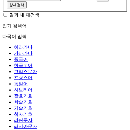
상세검색
결과 내 재검색
인기 검색어
다국어 입력
히라가나
가타카나
중국어
한글고어
그리스문자
프랑스어
독일어
히브리어
괄호기호
학술기호
기술기호
첨자기호
라틴문자
러시아문자