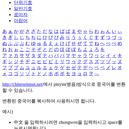
단위기호
일반기호
로마자
아랍어
あ
ぁ
か
が
さ
ざ
た
だ
な
は
ば
ぱ
ま
や
ゃ
ら
わ
ゎ
ん
い
ぃ
き
ぎ
し
じ
ち
ぢ
に
ひ
び
ぴ
み
り
う
ぅ
く
ぐ
す
ず
つ
づ
っ
ぬ
ふ
ぶ
ぷ
む
ゆ
ゅ
る
え
ぇ
け
げ
せ
ぜ
て
で
ね
へ
べ
ぺ
め
れ
お
ぉ
こ
ご
そ
ぞ
と
ど
の
ほ
ぼ
ぽ
も
よ
ょ
ろ
を
ア
ァ
カ
サ
ザ
タ
ダ
ナ
ハ
バ
パ
マ
ヤ
ャ
ラ
ワ
ヮ
ン
イ
ィ
キ
ギ
シ
ジ
チ
ヂ
ニ
ヒ
ビ
ピ
ミ
リ
ウ
ゥ
ク
グ
ス
ズ
ツ
ヅ
ッ
ヌ
フ
ブ
プ
ム
ユ
ュ
ル
エ
ェ
ケ
ゲ
セ
ゼ
テ
デ
ヘ
ベ
ペ
メ
レ
オ
ォ
コ
ゴ
ソ
ゾ
ト
ド
ノ
ホ
ボ
ポ
モ
ヨ
ョ
ロ
ヲ
―
http://chineseinput.net/
에서 pinyin(병음)방식으로 중국어를 변환
할 수 있습니다.
변환된 중국어를 복사하여 사용하시면 됩니다.
예시)
中文 을 입력하시려면
zhongwen
을 입력하시고 space를
누르시면됩니다.