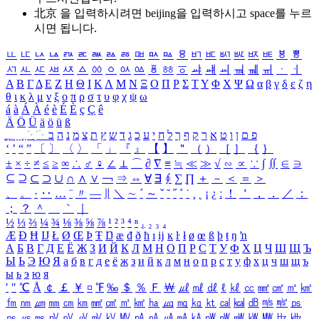
北京 을 입력하시려면
beijing
을 입력하시고 space를 누르
시면 됩니다.
ㅥ
ㅦ
ㅧ
ㅨ
ㅩ
ㅪ
ㅫ
ㅬ
ㅭ
ㅮ
ㅯ
ㅰ
ㅱ
ㅲ
ㅳ
ㅴ
ㅵ
ㅶ
ㅷ
ㅸ
ㅹ
ㅺ
ㅻ
ㅼ
ㅽ
ㅾ
ㅿ
ㆀ
ㆁ
ㆂ
ㆃ
ㆄ
ㆅ
ㆆ
ㆇ
ㆈ
ㆉ
ㆊ
ㆋ
ㆌ
ㆍ
ㆎ
Α
Β
Γ
Δ
Ε
Ζ
Η
Θ
Ι
Κ
Λ
Μ
Ν
Ξ
Ο
Π
Ρ
Σ
Τ
Υ
Φ
Χ
Ψ
Ω
α
β
γ
δ
ε
ζ
η
θ
ι
κ
λ
μ
ν
ξ
ο
π
ρ
σ
τ
υ
φ
χ
ψ
ω
á
à
Á
À
é
è
É
È
ç
Ç
ê
Ä
Ö
Ü
ä
ö
ü
ß
ְ
ֳ
ֲ
ֱ
ָ
ַ
ֵ
ֶ
ִ
ֹ
ּ
ֻ
ׂ
ׁ
ּ
ב
ה
נ
מ
צ
ת
ץ
ש
ד
ג
כ
ע
י
ח
ל
ך
ף
ק
ר
א
ט
ו
ן
ם
פ
‘
’
“
”
〔
〕
〈
〉
「
」
『
』
【
】
＂
（
）
［
］
｛
｝
±
×
÷
≠
≤
≥
∞
∴
♂
♀
∠
⊥
⌒
∂
∇
≡
≒
≪
≫
√
∽
∝
∵
∫
∬
∈
∋
⊆
⊇
⊂
⊃
∪
∩
∧
∨
￢
⇒
⇔
∀
∃
∮
∑
∏
＋
－
＜
＝
＞
、
。
·
‥
…
¨
〃
―
∥
＼
∼
´
～
ˇ
˘
˝
˚
˙
¸
˛
¡
¿
ː
！
＇
，
．
／
：
；
？
＾
＿
｀
｜
½
⅓
⅔
¼
¾
⅛
⅜
⅝
⅞
¹
²
³
⁴
ⁿ
₁
₂
₃
₄
Æ
Ð
Ħ
Ĳ
Ł
Ø
Œ
Þ
Ŧ
Ŋ
æ
đ
ð
ħ
ı
ĳ
ĸ
ŀ
ł
ø
œ
ß
þ
ŧ
ŋ
ŉ
А
Б
В
Г
Д
Е
Ё
Ж
З
И
Й
К
Л
М
Н
О
П
Р
С
Т
У
Ф
Х
Ц
Ч
Ш
Щ
Ъ
Ы
Ь
Э
Ю
Я
а
б
в
г
д
е
ё
ж
з
и
й
к
л
м
н
о
п
р
с
т
у
ф
х
ц
ч
ш
щ
ъ
ы
ь
э
ю
я
′
″
℃
Å
￠
￡
￥
¤
℉
‰
＄
％
Ｆ
￦
㎕
㎖
㎗
ℓ
㎘
㏄
㎣
㎤
㎥
㎦
㎙
㎚
㎛
㎜
㎝
㎞
㎟
㎠
㎡
㎢
㏊
㎍
㎎
㎏
㏏
㎈
㎉
㏈
㎧
㎨
㎰
㎱
㎲
㎳
㎴
㎵
㎶
㎷
㎸
㎹
㎀
㎁
㎂
㎃
㎄
㎺
㎻
㎽
㎾
㎿
㎐
㎑