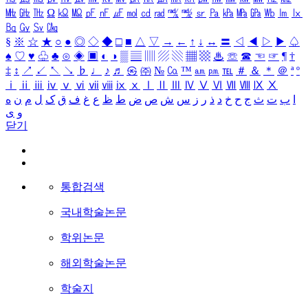
㎒
㎓
㎔
Ω
㏀
㏁
㎊
㎋
㎌
㏖
㏅
㎭
㎮
㎯
㏛
㎩
㎪
㎫
㎬
㏝
㏐
㏓
㏃
㏉
㏜
㏆
§
※
☆
★
○
●
◎
◇
◆
□
■
△
▽
→
←
↑
↓
↔
〓
◁
◀
▷
▶
♤
♠
♡
♥
♧
♣
⊙
◈
▣
◐
◑
▒
▤
▥
▨
▧
▦
▩
♨
☏
☎
☜
☞
¶
†
‡
↕
↗
↙
↖
↘
♭
♩
♪
♬
㉿
㈜
№
㏇
™
㏂
㏘
℡
＃
＆
＊
＠
ª
º
ⅰ
ⅱ
ⅲ
ⅳ
ⅴ
ⅵ
ⅶ
ⅷ
ⅸ
ⅹ
Ⅰ
Ⅱ
Ⅲ
Ⅳ
Ⅴ
Ⅵ
Ⅶ
Ⅷ
Ⅸ
Ⅹ
ا
ب
ت
ث
ج
ح
خ
د
ذ
ر
ز
س
ش
ص
ض
ط
ظ
ع
غ
ف
ق
ک
ل
م
ن
ه
و
ی
닫기
통합검색
국내학술논문
학위논문
해외학술논문
학술지