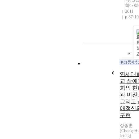
학대학
2011
p.87-10
6
연세대
교 삼애
회의 현
과 비전,
그리고 
애정신
구현
정종훈
(Chong-H
Jeong)