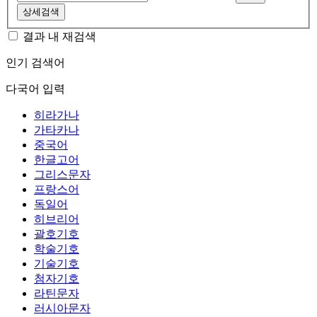
상세검색
결과 내 재검색
인기 검색어
다국어 입력
히라가나
가타카나
중국어
한글고어
그리스문자
프랑스어
독일어
히브리어
괄호기호
학술기호
기술기호
첨자기호
라틴문자
러시아문자