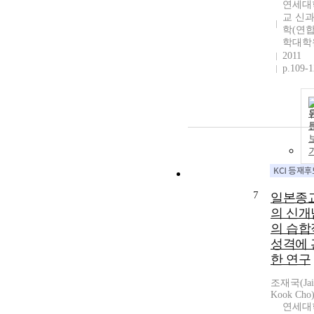
연세대
교 신
학(연
학대학
2011
p.109-
7
일본종
의 신개
의 습합
성격에 
한 연구
조재국(Jai
Kook Cho
연세대