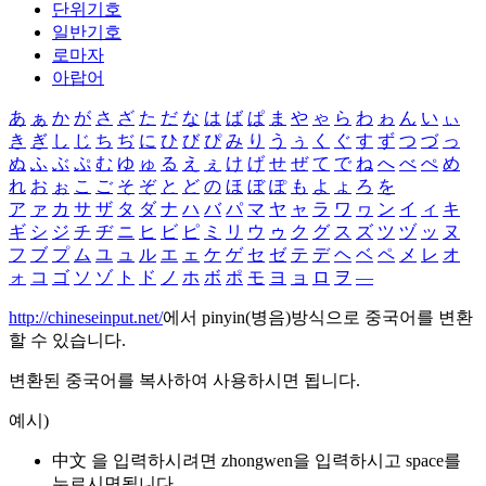
단위기호
일반기호
로마자
아랍어
あ
ぁ
か
が
さ
ざ
た
だ
な
は
ば
ぱ
ま
や
ゃ
ら
わ
ゎ
ん
い
ぃ
き
ぎ
し
じ
ち
ぢ
に
ひ
び
ぴ
み
り
う
ぅ
く
ぐ
す
ず
つ
づ
っ
ぬ
ふ
ぶ
ぷ
む
ゆ
ゅ
る
え
ぇ
け
げ
せ
ぜ
て
で
ね
へ
べ
ぺ
め
れ
お
ぉ
こ
ご
そ
ぞ
と
ど
の
ほ
ぼ
ぽ
も
よ
ょ
ろ
を
ア
ァ
カ
サ
ザ
タ
ダ
ナ
ハ
バ
パ
マ
ヤ
ャ
ラ
ワ
ヮ
ン
イ
ィ
キ
ギ
シ
ジ
チ
ヂ
ニ
ヒ
ビ
ピ
ミ
リ
ウ
ゥ
ク
グ
ス
ズ
ツ
ヅ
ッ
ヌ
フ
ブ
プ
ム
ユ
ュ
ル
エ
ェ
ケ
ゲ
セ
ゼ
テ
デ
ヘ
ベ
ペ
メ
レ
オ
ォ
コ
ゴ
ソ
ゾ
ト
ド
ノ
ホ
ボ
ポ
モ
ヨ
ョ
ロ
ヲ
―
http://chineseinput.net/
에서 pinyin(병음)방식으로 중국어를 변환
할 수 있습니다.
변환된 중국어를 복사하여 사용하시면 됩니다.
예시)
中文 을 입력하시려면
zhongwen
을 입력하시고 space를
누르시면됩니다.