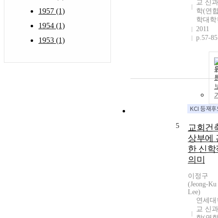
교 신
1957 (1)
학(연
학대학
1954 (1)
2011
p.57-85
1953 (1)
5
교회건
상부에 
한 신학
의미
이정구
(Jeong-Ku
Lee)
연세대
교 신
학(연