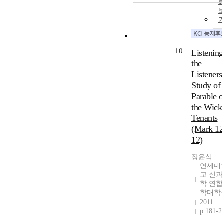
10
Listening
the
Listeners
Study of
Parable 
the Wick
Tenants
(Mark 12
12)
장윤식
연세대
교 신
학 연
학대학
2011
p.181-