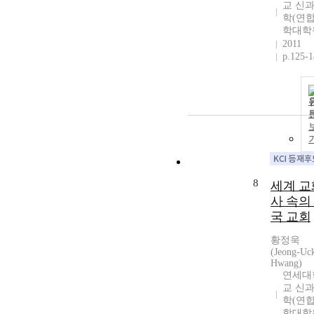
교 신
학(연
학대학
2011
p.125-
8
세계 교
사 속의
국 교회
황정욱
(Jeong-Uc
Hwang)
연세대
교 신
학(연
학대학