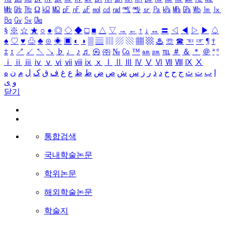
㎒
㎓
㎔
Ω
㏀
㏁
㎊
㎋
㎌
㏖
㏅
㎭
㎮
㎯
㏛
㎩
㎪
㎫
㎬
㏝
㏐
㏓
㏃
㏉
㏜
㏆
§
※
☆
★
○
●
◎
◇
◆
□
■
△
▽
→
←
↑
↓
↔
〓
◁
◀
▷
▶
♤
♠
♡
♥
♧
♣
⊙
◈
▣
◐
◑
▒
▤
▥
▨
▧
▦
▩
♨
☏
☎
☜
☞
¶
†
‡
↕
↗
↙
↖
↘
♭
♩
♪
♬
㉿
㈜
№
㏇
™
㏂
㏘
℡
＃
＆
＊
＠
ª
º
ⅰ
ⅱ
ⅲ
ⅳ
ⅴ
ⅵ
ⅶ
ⅷ
ⅸ
ⅹ
Ⅰ
Ⅱ
Ⅲ
Ⅳ
Ⅴ
Ⅵ
Ⅶ
Ⅷ
Ⅸ
Ⅹ
ا
ب
ت
ث
ج
ح
خ
د
ذ
ر
ز
س
ش
ص
ض
ط
ظ
ع
غ
ف
ق
ک
ل
م
ن
ه
و
ی
닫기
통합검색
국내학술논문
학위논문
해외학술논문
학술지