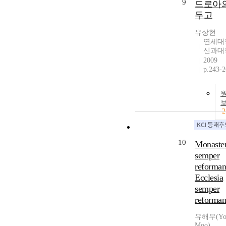
9
드로아의
두고
유상현
연세대
신과대
2009
p.243-
2
10
Monaste
semper
reforma
Ecclesia
semper
reforman
유해무(Yoo
Moo)