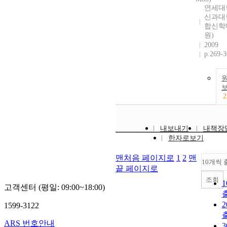
연세대
신과대
합신학
원)
2009
p.269-
2
내보내기
내책장
한자로보기
맨처음 페이지로
1
2
맨
10개씩 
끝 페이지로
조회
고객센터 (평일: 09:00~18:00)
1599-3122
ARS 번호안내