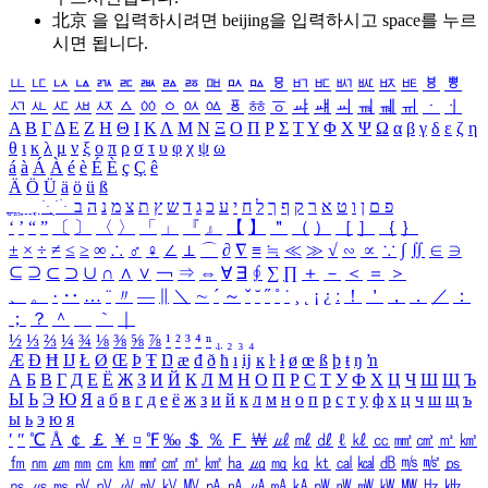
北京 을 입력하시려면
beijing
을 입력하시고 space를 누르
시면 됩니다.
ㅥ
ㅦ
ㅧ
ㅨ
ㅩ
ㅪ
ㅫ
ㅬ
ㅭ
ㅮ
ㅯ
ㅰ
ㅱ
ㅲ
ㅳ
ㅴ
ㅵ
ㅶ
ㅷ
ㅸ
ㅹ
ㅺ
ㅻ
ㅼ
ㅽ
ㅾ
ㅿ
ㆀ
ㆁ
ㆂ
ㆃ
ㆄ
ㆅ
ㆆ
ㆇ
ㆈ
ㆉ
ㆊ
ㆋ
ㆌ
ㆍ
ㆎ
Α
Β
Γ
Δ
Ε
Ζ
Η
Θ
Ι
Κ
Λ
Μ
Ν
Ξ
Ο
Π
Ρ
Σ
Τ
Υ
Φ
Χ
Ψ
Ω
α
β
γ
δ
ε
ζ
η
θ
ι
κ
λ
μ
ν
ξ
ο
π
ρ
σ
τ
υ
φ
χ
ψ
ω
á
à
Á
À
é
è
É
È
ç
Ç
ê
Ä
Ö
Ü
ä
ö
ü
ß
ְ
ֳ
ֲ
ֱ
ָ
ַ
ֵ
ֶ
ִ
ֹ
ּ
ֻ
ׂ
ׁ
ּ
ב
ה
נ
מ
צ
ת
ץ
ש
ד
ג
כ
ע
י
ח
ל
ך
ף
ק
ר
א
ט
ו
ן
ם
פ
‘
’
“
”
〔
〕
〈
〉
「
」
『
』
【
】
＂
（
）
［
］
｛
｝
±
×
÷
≠
≤
≥
∞
∴
♂
♀
∠
⊥
⌒
∂
∇
≡
≒
≪
≫
√
∽
∝
∵
∫
∬
∈
∋
⊆
⊇
⊂
⊃
∪
∩
∧
∨
￢
⇒
⇔
∀
∃
∮
∑
∏
＋
－
＜
＝
＞
、
。
·
‥
…
¨
〃
―
∥
＼
∼
´
～
ˇ
˘
˝
˚
˙
¸
˛
¡
¿
ː
！
＇
，
．
／
：
；
？
＾
＿
｀
｜
½
⅓
⅔
¼
¾
⅛
⅜
⅝
⅞
¹
²
³
⁴
ⁿ
₁
₂
₃
₄
Æ
Ð
Ħ
Ĳ
Ł
Ø
Œ
Þ
Ŧ
Ŋ
æ
đ
ð
ħ
ı
ĳ
ĸ
ŀ
ł
ø
œ
ß
þ
ŧ
ŋ
ŉ
А
Б
В
Г
Д
Е
Ё
Ж
З
И
Й
К
Л
М
Н
О
П
Р
С
Т
У
Ф
Х
Ц
Ч
Ш
Щ
Ъ
Ы
Ь
Э
Ю
Я
а
б
в
г
д
е
ё
ж
з
и
й
к
л
м
н
о
п
р
с
т
у
ф
х
ц
ч
ш
щ
ъ
ы
ь
э
ю
я
′
″
℃
Å
￠
￡
￥
¤
℉
‰
＄
％
Ｆ
￦
㎕
㎖
㎗
ℓ
㎘
㏄
㎣
㎤
㎥
㎦
㎙
㎚
㎛
㎜
㎝
㎞
㎟
㎠
㎡
㎢
㏊
㎍
㎎
㎏
㏏
㎈
㎉
㏈
㎧
㎨
㎰
㎱
㎲
㎳
㎴
㎵
㎶
㎷
㎸
㎹
㎀
㎁
㎂
㎃
㎄
㎺
㎻
㎽
㎾
㎿
㎐
㎑