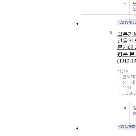
2
8
일본기
인들의 
문제에 
평론 분
(1910-19
서정민
연세대
신과대
2009
p.219-
2