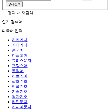
상세검색
결과 내 재검색
인기 검색어
다국어 입력
히라가나
가타카나
중국어
한글고어
그리스문자
프랑스어
독일어
히브리어
괄호기호
학술기호
기술기호
첨자기호
라틴문자
러시아문자