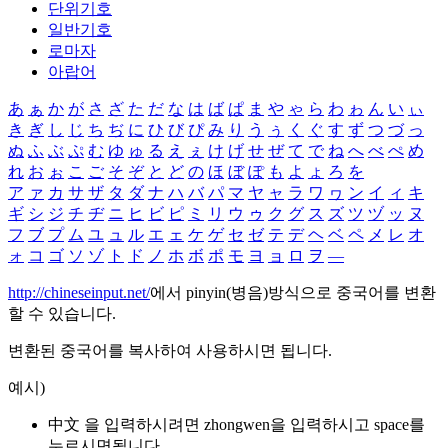
단위기호
일반기호
로마자
아랍어
あ
ぁ
か
が
さ
ざ
た
だ
な
は
ば
ぱ
ま
や
ゃ
ら
わ
ゎ
ん
い
ぃ
き
ぎ
し
じ
ち
ぢ
に
ひ
び
ぴ
み
り
う
ぅ
く
ぐ
す
ず
つ
づ
っ
ぬ
ふ
ぶ
ぷ
む
ゆ
ゅ
る
え
ぇ
け
げ
せ
ぜ
て
で
ね
へ
べ
ぺ
め
れ
お
ぉ
こ
ご
そ
ぞ
と
ど
の
ほ
ぼ
ぽ
も
よ
ょ
ろ
を
ア
ァ
カ
サ
ザ
タ
ダ
ナ
ハ
バ
パ
マ
ヤ
ャ
ラ
ワ
ヮ
ン
イ
ィ
キ
ギ
シ
ジ
チ
ヂ
ニ
ヒ
ビ
ピ
ミ
リ
ウ
ゥ
ク
グ
ス
ズ
ツ
ヅ
ッ
ヌ
フ
ブ
プ
ム
ユ
ュ
ル
エ
ェ
ケ
ゲ
セ
ゼ
テ
デ
ヘ
ベ
ペ
メ
レ
オ
ォ
コ
ゴ
ソ
ゾ
ト
ド
ノ
ホ
ボ
ポ
モ
ヨ
ョ
ロ
ヲ
―
http://chineseinput.net/
에서 pinyin(병음)방식으로 중국어를 변환
할 수 있습니다.
변환된 중국어를 복사하여 사용하시면 됩니다.
예시)
中文 을 입력하시려면
zhongwen
을 입력하시고 space를
누르시면됩니다.