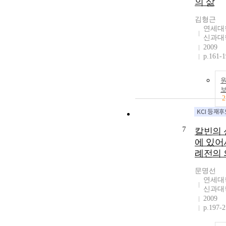
의 삶
김형근
연세대
신과대
2009
p.161-
2
7
칼빈의 
에 있어
례전의 
문명선
연세대
신과대
2009
p.197-