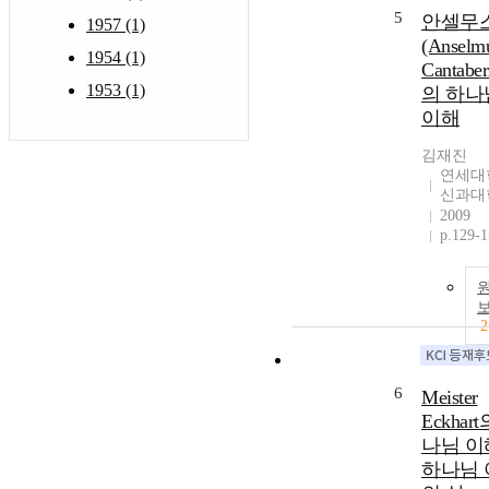
5
안셀무
1957 (1)
(Anselm
1954 (1)
Cantaber
1953 (1)
의 하나
이해
김재진
연세대
신과대
2009
p.129-
2
6
Meister
Eckhar
나님 이
하나님 