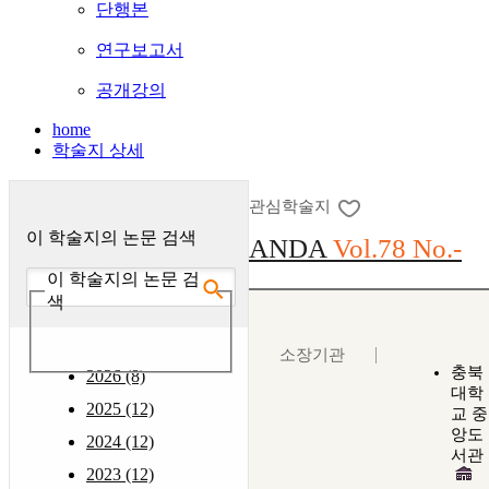
단행본
연구보고서
공개강의
home
학술지 상세
관심학술지
이 학술지의 논문 검색
ANDA
Vol.78 No.-
이 학술지의 논문 검
색
소장기관
충북
2026 (8)
대학
2025 (12)
교 중
앙도
2024 (12)
서관
2023 (12)