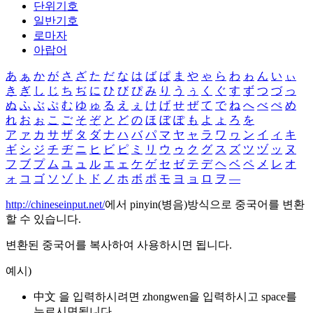
단위기호
일반기호
로마자
아랍어
あ
ぁ
か
が
さ
ざ
た
だ
な
は
ば
ぱ
ま
や
ゃ
ら
わ
ゎ
ん
い
ぃ
き
ぎ
し
じ
ち
ぢ
に
ひ
び
ぴ
み
り
う
ぅ
く
ぐ
す
ず
つ
づ
っ
ぬ
ふ
ぶ
ぷ
む
ゆ
ゅ
る
え
ぇ
け
げ
せ
ぜ
て
で
ね
へ
べ
ぺ
め
れ
お
ぉ
こ
ご
そ
ぞ
と
ど
の
ほ
ぼ
ぽ
も
よ
ょ
ろ
を
ア
ァ
カ
サ
ザ
タ
ダ
ナ
ハ
バ
パ
マ
ヤ
ャ
ラ
ワ
ヮ
ン
イ
ィ
キ
ギ
シ
ジ
チ
ヂ
ニ
ヒ
ビ
ピ
ミ
リ
ウ
ゥ
ク
グ
ス
ズ
ツ
ヅ
ッ
ヌ
フ
ブ
プ
ム
ユ
ュ
ル
エ
ェ
ケ
ゲ
セ
ゼ
テ
デ
ヘ
ベ
ペ
メ
レ
オ
ォ
コ
ゴ
ソ
ゾ
ト
ド
ノ
ホ
ボ
ポ
モ
ヨ
ョ
ロ
ヲ
―
http://chineseinput.net/
에서 pinyin(병음)방식으로 중국어를 변환
할 수 있습니다.
변환된 중국어를 복사하여 사용하시면 됩니다.
예시)
中文 을 입력하시려면
zhongwen
을 입력하시고 space를
누르시면됩니다.