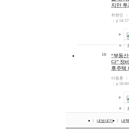
지만 투
최현민
p.54-57
10
“부동산
다” 정
후주택 
이동훈
p.58-60
내보내기
내