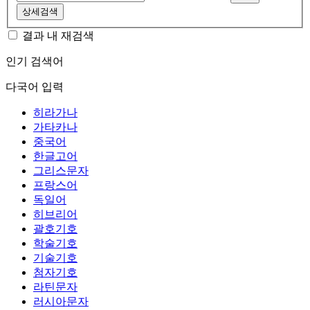
상세검색
결과 내 재검색
인기 검색어
다국어 입력
히라가나
가타카나
중국어
한글고어
그리스문자
프랑스어
독일어
히브리어
괄호기호
학술기호
기술기호
첨자기호
라틴문자
러시아문자