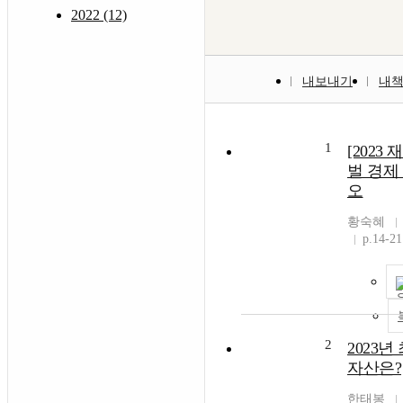
2022 (12)
내보내기
내
1
[2023
벌 경제
오
황숙혜
p.14-21
2
2023
자산은?
한태봉