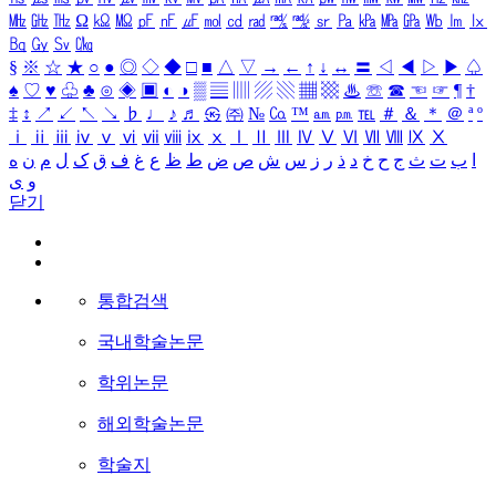
㎒
㎓
㎔
Ω
㏀
㏁
㎊
㎋
㎌
㏖
㏅
㎭
㎮
㎯
㏛
㎩
㎪
㎫
㎬
㏝
㏐
㏓
㏃
㏉
㏜
㏆
§
※
☆
★
○
●
◎
◇
◆
□
■
△
▽
→
←
↑
↓
↔
〓
◁
◀
▷
▶
♤
♠
♡
♥
♧
♣
⊙
◈
▣
◐
◑
▒
▤
▥
▨
▧
▦
▩
♨
☏
☎
☜
☞
¶
†
‡
↕
↗
↙
↖
↘
♭
♩
♪
♬
㉿
㈜
№
㏇
™
㏂
㏘
℡
＃
＆
＊
＠
ª
º
ⅰ
ⅱ
ⅲ
ⅳ
ⅴ
ⅵ
ⅶ
ⅷ
ⅸ
ⅹ
Ⅰ
Ⅱ
Ⅲ
Ⅳ
Ⅴ
Ⅵ
Ⅶ
Ⅷ
Ⅸ
Ⅹ
ا
ب
ت
ث
ج
ح
خ
د
ذ
ر
ز
س
ش
ص
ض
ط
ظ
ع
غ
ف
ق
ک
ل
م
ن
ه
و
ی
닫기
통합검색
국내학술논문
학위논문
해외학술논문
학술지