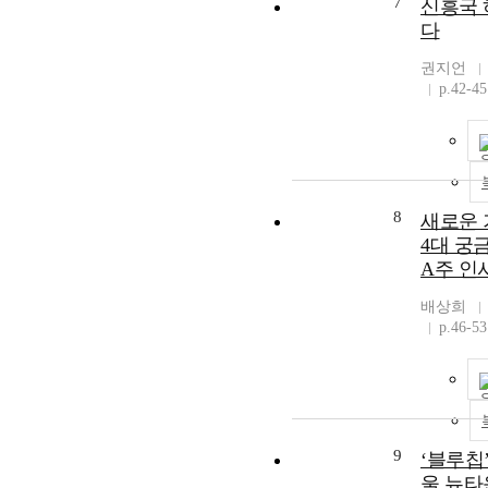
7
신흥국 
다
권지언
p.42-45
8
새로운 
4대 궁
A주 인
배상희
p.46-53
9
‘블루칩
울 뉴타