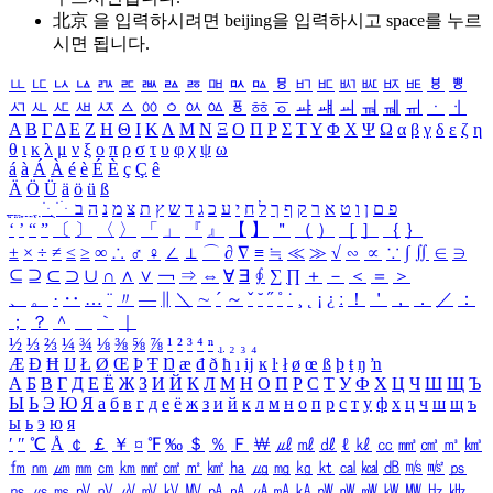
北京 을 입력하시려면
beijing
을 입력하시고 space를 누르
시면 됩니다.
ㅥ
ㅦ
ㅧ
ㅨ
ㅩ
ㅪ
ㅫ
ㅬ
ㅭ
ㅮ
ㅯ
ㅰ
ㅱ
ㅲ
ㅳ
ㅴ
ㅵ
ㅶ
ㅷ
ㅸ
ㅹ
ㅺ
ㅻ
ㅼ
ㅽ
ㅾ
ㅿ
ㆀ
ㆁ
ㆂ
ㆃ
ㆄ
ㆅ
ㆆ
ㆇ
ㆈ
ㆉ
ㆊ
ㆋ
ㆌ
ㆍ
ㆎ
Α
Β
Γ
Δ
Ε
Ζ
Η
Θ
Ι
Κ
Λ
Μ
Ν
Ξ
Ο
Π
Ρ
Σ
Τ
Υ
Φ
Χ
Ψ
Ω
α
β
γ
δ
ε
ζ
η
θ
ι
κ
λ
μ
ν
ξ
ο
π
ρ
σ
τ
υ
φ
χ
ψ
ω
á
à
Á
À
é
è
É
È
ç
Ç
ê
Ä
Ö
Ü
ä
ö
ü
ß
ְ
ֳ
ֲ
ֱ
ָ
ַ
ֵ
ֶ
ִ
ֹ
ּ
ֻ
ׂ
ׁ
ּ
ב
ה
נ
מ
צ
ת
ץ
ש
ד
ג
כ
ע
י
ח
ל
ך
ף
ק
ר
א
ט
ו
ן
ם
פ
‘
’
“
”
〔
〕
〈
〉
「
」
『
』
【
】
＂
（
）
［
］
｛
｝
±
×
÷
≠
≤
≥
∞
∴
♂
♀
∠
⊥
⌒
∂
∇
≡
≒
≪
≫
√
∽
∝
∵
∫
∬
∈
∋
⊆
⊇
⊂
⊃
∪
∩
∧
∨
￢
⇒
⇔
∀
∃
∮
∑
∏
＋
－
＜
＝
＞
、
。
·
‥
…
¨
〃
―
∥
＼
∼
´
～
ˇ
˘
˝
˚
˙
¸
˛
¡
¿
ː
！
＇
，
．
／
：
；
？
＾
＿
｀
｜
½
⅓
⅔
¼
¾
⅛
⅜
⅝
⅞
¹
²
³
⁴
ⁿ
₁
₂
₃
₄
Æ
Ð
Ħ
Ĳ
Ł
Ø
Œ
Þ
Ŧ
Ŋ
æ
đ
ð
ħ
ı
ĳ
ĸ
ŀ
ł
ø
œ
ß
þ
ŧ
ŋ
ŉ
А
Б
В
Г
Д
Е
Ё
Ж
З
И
Й
К
Л
М
Н
О
П
Р
С
Т
У
Ф
Х
Ц
Ч
Ш
Щ
Ъ
Ы
Ь
Э
Ю
Я
а
б
в
г
д
е
ё
ж
з
и
й
к
л
м
н
о
п
р
с
т
у
ф
х
ц
ч
ш
щ
ъ
ы
ь
э
ю
я
′
″
℃
Å
￠
￡
￥
¤
℉
‰
＄
％
Ｆ
￦
㎕
㎖
㎗
ℓ
㎘
㏄
㎣
㎤
㎥
㎦
㎙
㎚
㎛
㎜
㎝
㎞
㎟
㎠
㎡
㎢
㏊
㎍
㎎
㎏
㏏
㎈
㎉
㏈
㎧
㎨
㎰
㎱
㎲
㎳
㎴
㎵
㎶
㎷
㎸
㎹
㎀
㎁
㎂
㎃
㎄
㎺
㎻
㎽
㎾
㎿
㎐
㎑