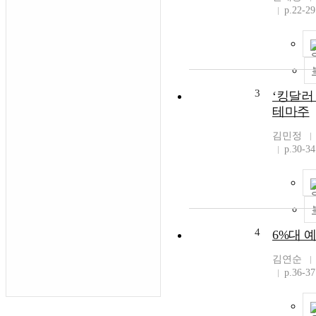
p.22-29
3
‘킹달러 
테마주
김민정
p.30-34
4
6%대 
김연순
p.36-37