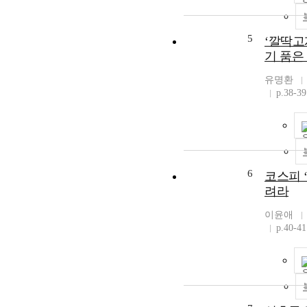
5
‘깔딱고
기 품은
유명환
p.38-39
6
코스피 
려라
이윤애
p.40-41