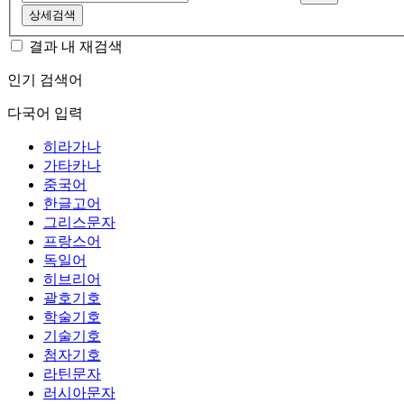
상세검색
결과 내 재검색
인기 검색어
다국어 입력
히라가나
가타카나
중국어
한글고어
그리스문자
프랑스어
독일어
히브리어
괄호기호
학술기호
기술기호
첨자기호
라틴문자
러시아문자