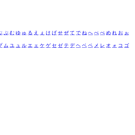
ぶ
ぷ
む
ゆ
ゅ
る
え
ぇ
け
げ
せ
ぜ
て
で
ね
へ
べ
ぺ
め
れ
お
ぉ
プ
ム
ユ
ュ
ル
エ
ェ
ケ
ゲ
セ
ゼ
テ
デ
ヘ
ベ
ペ
メ
レ
オ
ォ
コ
ゴ