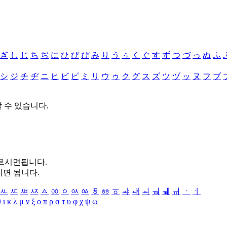
ぎ
し
じ
ち
ぢ
に
ひ
び
ぴ
み
り
う
ぅ
く
ぐ
す
ず
つ
づ
っ
ぬ
ふ
シ
ジ
チ
ヂ
ニ
ヒ
ビ
ピ
ミ
リ
ウ
ゥ
ク
グ
ス
ズ
ツ
ヅ
ッ
ヌ
フ
ブ
할 수 있습니다.
누르시면됩니다.
시면 됩니다.
ㅻ
ㅼ
ㅽ
ㅾ
ㅿ
ㆀ
ㆁ
ㆂ
ㆃ
ㆄ
ㆅ
ㆆ
ㆇ
ㆈ
ㆉ
ㆊ
ㆋ
ㆌ
ㆍ
ㆎ
θ
ι
κ
λ
μ
ν
ξ
ο
π
ρ
σ
τ
υ
φ
χ
ψ
ω