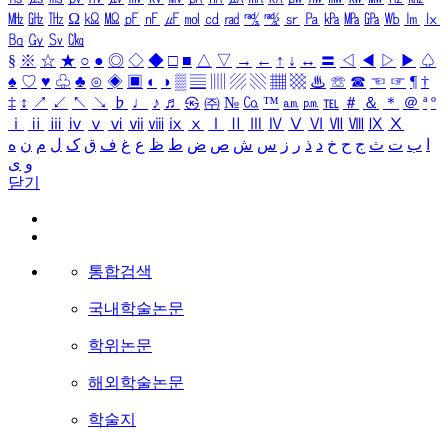
㎒
㎓
㎔
Ω
㏀
㏁
㎊
㎋
㎌
㏖
㏅
㎭
㎮
㎯
㏛
㎩
㎪
㎫
㎬
㏝
㏐
㏓
㏃
㏉
㏜
㏆
§
※
☆
★
○
●
◎
◇
◆
□
■
△
▽
→
←
↑
↓
↔
〓
◁
◀
▷
▶
♤
♠
♡
♥
♧
♣
⊙
◈
▣
◐
◑
▒
▤
▥
▨
▧
▦
▩
♨
☏
☎
☜
☞
¶
†
‡
↕
↗
↙
↖
↘
♭
♩
♪
♬
㉿
㈜
№
㏇
™
㏂
㏘
℡
＃
＆
＊
＠
ª
º
ⅰ
ⅱ
ⅲ
ⅳ
ⅴ
ⅵ
ⅶ
ⅷ
ⅸ
ⅹ
Ⅰ
Ⅱ
Ⅲ
Ⅳ
Ⅴ
Ⅵ
Ⅶ
Ⅷ
Ⅸ
Ⅹ
ا
ب
ت
ث
ج
ح
خ
د
ذ
ر
ز
س
ش
ص
ض
ط
ظ
ع
غ
ف
ق
ک
ل
م
ن
ه
و
ی
닫기
통합검색
국내학술논문
학위논문
해외학술논문
학술지