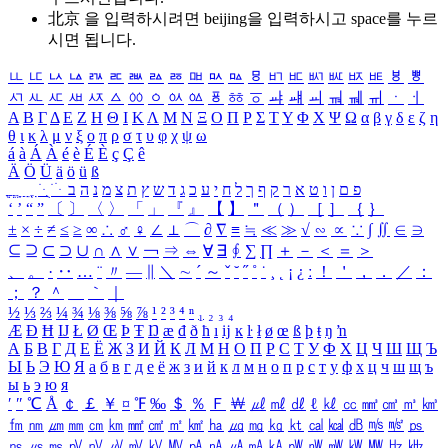
北京 을 입력하시려면
beijing
을 입력하시고 space를 누르
시면 됩니다.
ㅥ
ㅦ
ㅧ
ㅨ
ㅩ
ㅪ
ㅫ
ㅬ
ㅭ
ㅮ
ㅯ
ㅰ
ㅱ
ㅲ
ㅳ
ㅴ
ㅵ
ㅶ
ㅷ
ㅸ
ㅹ
ㅺ
ㅻ
ㅼ
ㅽ
ㅾ
ㅿ
ㆀ
ㆁ
ㆂ
ㆃ
ㆄ
ㆅ
ㆆ
ㆇ
ㆈ
ㆉ
ㆊ
ㆋ
ㆌ
ㆍ
ㆎ
Α
Β
Γ
Δ
Ε
Ζ
Η
Θ
Ι
Κ
Λ
Μ
Ν
Ξ
Ο
Π
Ρ
Σ
Τ
Υ
Φ
Χ
Ψ
Ω
α
β
γ
δ
ε
ζ
η
θ
ι
κ
λ
μ
ν
ξ
ο
π
ρ
σ
τ
υ
φ
χ
ψ
ω
á
à
Á
À
é
è
É
È
ç
Ç
ê
Ä
Ö
Ü
ä
ö
ü
ß
ְ
ֳ
ֲ
ֱ
ָ
ַ
ֵ
ֶ
ִ
ֹ
ּ
ֻ
ׂ
ׁ
ּ
ב
ה
נ
מ
צ
ת
ץ
ש
ד
ג
כ
ע
י
ח
ל
ך
ף
ק
ר
א
ט
ו
ן
ם
פ
‘
’
“
”
〔
〕
〈
〉
「
」
『
』
【
】
＂
（
）
［
］
｛
｝
±
×
÷
≠
≤
≥
∞
∴
♂
♀
∠
⊥
⌒
∂
∇
≡
≒
≪
≫
√
∽
∝
∵
∫
∬
∈
∋
⊆
⊇
⊂
⊃
∪
∩
∧
∨
￢
⇒
⇔
∀
∃
∮
∑
∏
＋
－
＜
＝
＞
、
。
·
‥
…
¨
〃
―
∥
＼
∼
´
～
ˇ
˘
˝
˚
˙
¸
˛
¡
¿
ː
！
＇
，
．
／
：
；
？
＾
＿
｀
｜
½
⅓
⅔
¼
¾
⅛
⅜
⅝
⅞
¹
²
³
⁴
ⁿ
₁
₂
₃
₄
Æ
Ð
Ħ
Ĳ
Ł
Ø
Œ
Þ
Ŧ
Ŋ
æ
đ
ð
ħ
ı
ĳ
ĸ
ŀ
ł
ø
œ
ß
þ
ŧ
ŋ
ŉ
А
Б
В
Г
Д
Е
Ё
Ж
З
И
Й
К
Л
М
Н
О
П
Р
С
Т
У
Ф
Х
Ц
Ч
Ш
Щ
Ъ
Ы
Ь
Э
Ю
Я
а
б
в
г
д
е
ё
ж
з
и
й
к
л
м
н
о
п
р
с
т
у
ф
х
ц
ч
ш
щ
ъ
ы
ь
э
ю
я
′
″
℃
Å
￠
￡
￥
¤
℉
‰
＄
％
Ｆ
￦
㎕
㎖
㎗
ℓ
㎘
㏄
㎣
㎤
㎥
㎦
㎙
㎚
㎛
㎜
㎝
㎞
㎟
㎠
㎡
㎢
㏊
㎍
㎎
㎏
㏏
㎈
㎉
㏈
㎧
㎨
㎰
㎱
㎲
㎳
㎴
㎵
㎶
㎷
㎸
㎹
㎀
㎁
㎂
㎃
㎄
㎺
㎻
㎽
㎾
㎿
㎐
㎑