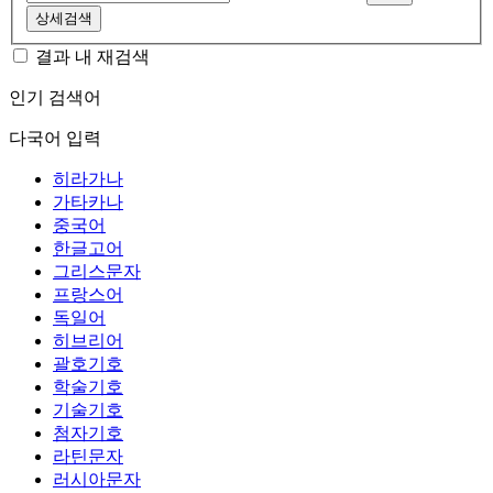
상세검색
결과 내 재검색
인기 검색어
다국어 입력
히라가나
가타카나
중국어
한글고어
그리스문자
프랑스어
독일어
히브리어
괄호기호
학술기호
기술기호
첨자기호
라틴문자
러시아문자