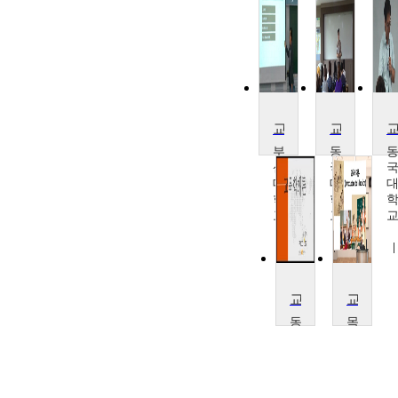
교육학 교과 교육론
교육학개론
부
동
산
국
대
대
학
학
교
교
박
김
창
상
언
무
교육학개론
교육학개론
동
목
국
원
대
대
학
학
교
교