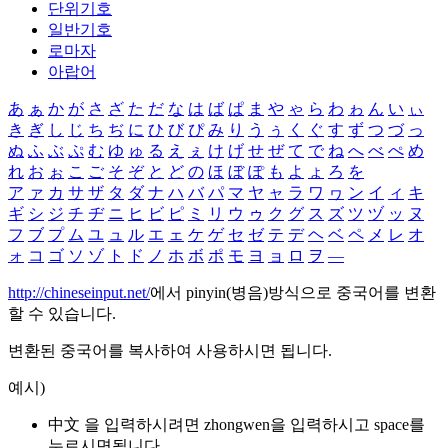
단위기호
일반기호
로마자
아랍어
あ
ぁ
か
が
さ
ざ
た
だ
な
は
ば
ぱ
ま
や
ゃ
ら
わ
ゎ
ん
い
ぃ
き
ぎ
し
じ
ち
ぢ
に
ひ
び
ぴ
み
り
う
ぅ
く
ぐ
す
ず
つ
づ
っ
ぬ
ふ
ぶ
ぷ
む
ゆ
ゅ
る
え
ぇ
け
げ
せ
ぜ
て
で
ね
へ
べ
ぺ
め
れ
お
ぉ
こ
ご
そ
ぞ
と
ど
の
ほ
ぼ
ぽ
も
よ
ょ
ろ
を
ア
ァ
カ
サ
ザ
タ
ダ
ナ
ハ
バ
パ
マ
ヤ
ャ
ラ
ワ
ヮ
ン
イ
ィ
キ
ギ
シ
ジ
チ
ヂ
ニ
ヒ
ビ
ピ
ミ
リ
ウ
ゥ
ク
グ
ス
ズ
ツ
ヅ
ッ
ヌ
フ
ブ
プ
ム
ユ
ュ
ル
エ
ェ
ケ
ゲ
セ
ゼ
テ
デ
ヘ
ベ
ペ
メ
レ
オ
ォ
コ
ゴ
ソ
ゾ
ト
ド
ノ
ホ
ボ
ポ
モ
ヨ
ョ
ロ
ヲ
―
http://chineseinput.net/
에서 pinyin(병음)방식으로 중국어를 변환
할 수 있습니다.
변환된 중국어를 복사하여 사용하시면 됩니다.
예시)
中文 을 입력하시려면
zhongwen
을 입력하시고 space를
누르시면됩니다.