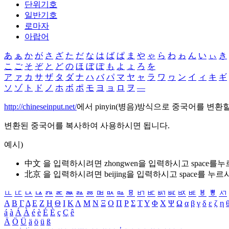
단위기호
일반기호
로마자
아랍어
あ
ぁ
か
が
さ
ざ
た
だ
な
は
ば
ぱ
ま
や
ゃ
ら
わ
ゎ
ん
い
ぃ
き
こ
ご
そ
ぞ
と
ど
の
ほ
ぼ
ぽ
も
よ
ょ
ろ
を
ア
ァ
カ
サ
ザ
タ
ダ
ナ
ハ
バ
パ
マ
ヤ
ャ
ラ
ワ
ヮ
ン
イ
ィ
キ
ギ
ソ
ゾ
ト
ド
ノ
ホ
ボ
ポ
モ
ヨ
ョ
ロ
ヲ
―
http://chineseinput.net/
에서 pinyin(병음)방식으로 중국어를 변환
변환된 중국어를 복사하여 사용하시면 됩니다.
예시)
中文 을 입력하시려면
zhongwen
을 입력하시고 space를
北京 을 입력하시려면
beijing
을 입력하시고 space를 누르
ㅥ
ㅦ
ㅧ
ㅨ
ㅩ
ㅪ
ㅫ
ㅬ
ㅭ
ㅮ
ㅯ
ㅰ
ㅱ
ㅲ
ㅳ
ㅴ
ㅵ
ㅶ
ㅷ
ㅸ
ㅹ
ㅺ
Α
Β
Γ
Δ
Ε
Ζ
Η
Θ
Ι
Κ
Λ
Μ
Ν
Ξ
Ο
Π
Ρ
Σ
Τ
Υ
Φ
Χ
Ψ
Ω
α
β
γ
δ
ε
ζ
η
á
à
Á
À
é
è
É
È
ç
Ç
ê
Ä
Ö
Ü
ä
ö
ü
ß