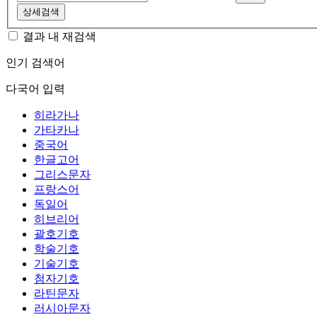
상세검색
결과 내 재검색
인기 검색어
다국어 입력
히라가나
가타카나
중국어
한글고어
그리스문자
프랑스어
독일어
히브리어
괄호기호
학술기호
기술기호
첨자기호
라틴문자
러시아문자