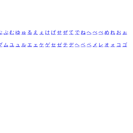
ぶ
ぷ
む
ゆ
ゅ
る
え
ぇ
け
げ
せ
ぜ
て
で
ね
へ
べ
ぺ
め
れ
お
ぉ
プ
ム
ユ
ュ
ル
エ
ェ
ケ
ゲ
セ
ゼ
テ
デ
ヘ
ベ
ペ
メ
レ
オ
ォ
コ
ゴ