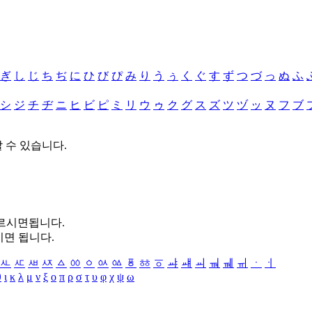
ぎ
し
じ
ち
ぢ
に
ひ
び
ぴ
み
り
う
ぅ
く
ぐ
す
ず
つ
づ
っ
ぬ
ふ
シ
ジ
チ
ヂ
ニ
ヒ
ビ
ピ
ミ
リ
ウ
ゥ
ク
グ
ス
ズ
ツ
ヅ
ッ
ヌ
フ
ブ
할 수 있습니다.
누르시면됩니다.
시면 됩니다.
ㅻ
ㅼ
ㅽ
ㅾ
ㅿ
ㆀ
ㆁ
ㆂ
ㆃ
ㆄ
ㆅ
ㆆ
ㆇ
ㆈ
ㆉ
ㆊ
ㆋ
ㆌ
ㆍ
ㆎ
θ
ι
κ
λ
μ
ν
ξ
ο
π
ρ
σ
τ
υ
φ
χ
ψ
ω