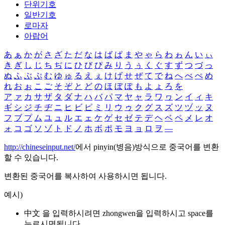
단위기호
일반기호
로마자
아랍어
あ
ぁ
か
が
さ
ざ
た
だ
な
は
ば
ぱ
ま
や
ゃ
ら
わ
ゎ
ん
い
ぃ
き
ぎ
し
じ
ち
ぢ
に
ひ
び
ぴ
み
り
う
ぅ
く
ぐ
す
ず
つ
づ
っ
ぬ
ふ
ぶ
ぷ
む
ゆ
ゅ
る
え
ぇ
け
げ
せ
ぜ
て
で
ね
へ
べ
ぺ
め
れ
お
ぉ
こ
ご
そ
ぞ
と
ど
の
ほ
ぼ
ぽ
も
よ
ょ
ろ
を
ア
ァ
カ
サ
ザ
タ
ダ
ナ
ハ
バ
パ
マ
ヤ
ャ
ラ
ワ
ヮ
ン
イ
ィ
キ
ギ
シ
ジ
チ
ヂ
ニ
ヒ
ビ
ピ
ミ
リ
ウ
ゥ
ク
グ
ス
ズ
ツ
ヅ
ッ
ヌ
フ
ブ
プ
ム
ユ
ュ
ル
エ
ェ
ケ
ゲ
セ
ゼ
テ
デ
ヘ
ベ
ペ
メ
レ
オ
ォ
コ
ゴ
ソ
ゾ
ト
ド
ノ
ホ
ボ
ポ
モ
ヨ
ョ
ロ
ヲ
―
http://chineseinput.net/
에서 pinyin(병음)방식으로 중국어를 변환
할 수 있습니다.
변환된 중국어를 복사하여 사용하시면 됩니다.
예시)
中文 을 입력하시려면
zhongwen
을 입력하시고 space를
누르시면됩니다.