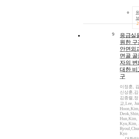
2
9
응급실을
원한 구
안면외과
면골 골
자의 변
대한 비
구
이정훈, 
신상훈,김
김종렬,정
교,Lee, Ju
Hoon,Kim,
Deok,Shin
Hun,Kim,
Kyu,Kim, 
Ryoul,Chun
Kyo
대한악