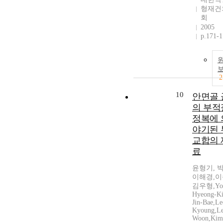
형재건
회
2005
p.171-
2
10
안면골 
의 부적
정복에 
야기된 
교합의 
료
윤형기, 
이해경,이
김우형,Yo
Hyeong-Ki
Jin-Bae,Le
Kyoung,Le
Woon,Kim