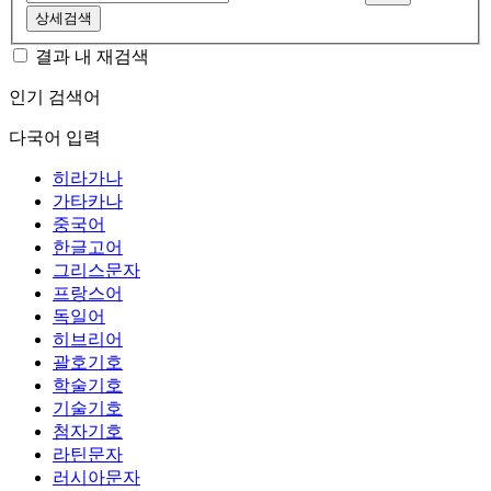
상세검색
결과 내 재검색
인기 검색어
다국어 입력
히라가나
가타카나
중국어
한글고어
그리스문자
프랑스어
독일어
히브리어
괄호기호
학술기호
기술기호
첨자기호
라틴문자
러시아문자