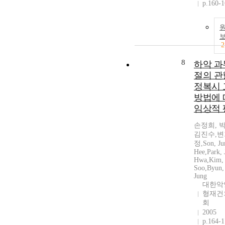
p.160-
2
8
하악 과
절의 관
정복시 
방법에 
임상적 
손정희, 
김진수,변
정,Son, Ju
Hee,Park, 
Hwa,Kim, 
Soo,Byun,
Jung
대한악
형재건
회
2005
p.164-