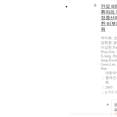
6
안모 비
환자의 
정중선에
한 비부
위
박지화, 
장현중,권
이상한,Park
Hwa,Son, 
Il,Jang, H
Jung,Kwon
Geon,Lee,
Han
대한악
형재건
회
2005
p.151-
2