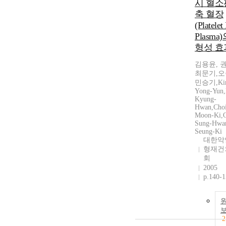
시 혈소
축 혈장
(Platelet
Plasma
형성 효
김용윤, 
최문기,오
민승기,Ki
Yong-Yun
Kyung-
Hwan,Choi
Moon-Ki,
Sung-Hwa
Seung-Ki
대한악
형재건
회
2005
p.140-
2