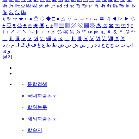
㎒
㎓
㎔
Ω
㏀
㏁
㎊
㎋
㎌
㏖
㏅
㎭
㎮
㎯
㏛
㎩
㎪
㎫
㎬
㏝
㏐
㏓
㏃
㏉
㏜
㏆
§
※
☆
★
○
●
◎
◇
◆
□
■
△
▽
→
←
↑
↓
↔
〓
◁
◀
▷
▶
♤
♠
♡
♥
♧
♣
⊙
◈
▣
◐
◑
▒
▤
▥
▨
▧
▦
▩
♨
☏
☎
☜
☞
¶
†
‡
↕
↗
↙
↖
↘
♭
♩
♪
♬
㉿
㈜
№
㏇
™
㏂
㏘
℡
＃
＆
＊
＠
ª
º
ⅰ
ⅱ
ⅲ
ⅳ
ⅴ
ⅵ
ⅶ
ⅷ
ⅸ
ⅹ
Ⅰ
Ⅱ
Ⅲ
Ⅳ
Ⅴ
Ⅵ
Ⅶ
Ⅷ
Ⅸ
Ⅹ
ا
ب
ت
ث
ج
ح
خ
د
ذ
ر
ز
س
ش
ص
ض
ط
ظ
ع
غ
ف
ق
ک
ل
م
ن
ه
و
ی
닫기
통합검색
국내학술논문
학위논문
해외학술논문
학술지