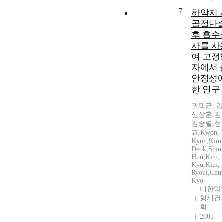
7
하악지 
골절단술
후 흡수
사를 사
여 고정
자에서 
안정성에
한 연구
권택균, 
신상훈,김
김종렬,정
교,Kwon, 
Kyun,Kim,
Deok,Shin
Hun,Kim,
Kyu,Kim, 
Ryoul,Chun
Kyo
대한악
형재건
회
2005