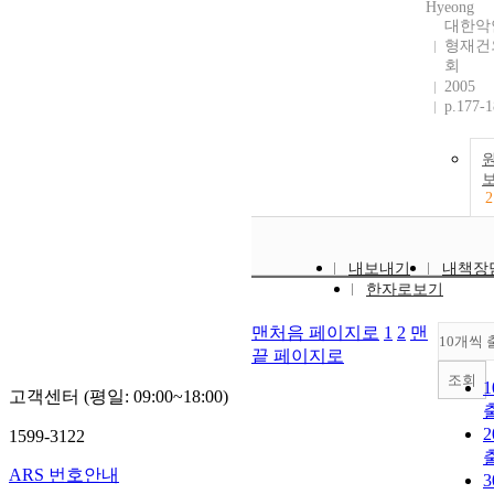
Hyeong
대한악
형재건
회
2005
p.177-
2
내보내기
내책장
한자로보기
맨처음 페이지로
1
2
맨
10개씩 
끝 페이지로
조회
고객센터 (평일: 09:00~18:00)
1599-3122
ARS 번호안내