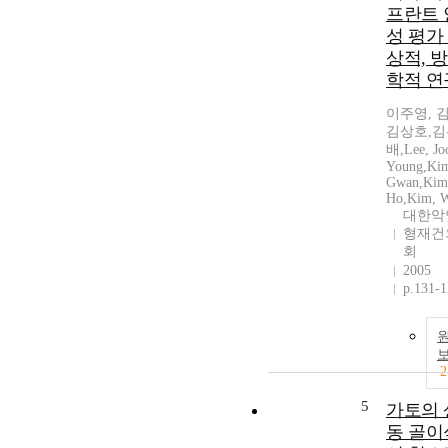
프란트 
성 평가 
상적, 
학적 연
이주영, 
김상호,김
배,Lee, Jo
Young,Kim
Gwan,Kim,
Ho,Kim, 
대한악
형재건
회
2005
p.131-
2
5
가토의 
동 골이