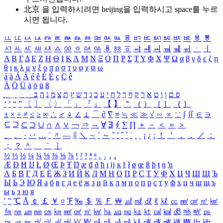
北京 을 입력하시려면
beijing
을 입력하시고 space를 누르
시면 됩니다.
ㅥ
ㅦ
ㅧ
ㅨ
ㅩ
ㅪ
ㅫ
ㅬ
ㅭ
ㅮ
ㅯ
ㅰ
ㅱ
ㅲ
ㅳ
ㅴ
ㅵ
ㅶ
ㅷ
ㅸ
ㅹ
ㅺ
ㅻ
ㅼ
ㅽ
ㅾ
ㅿ
ㆀ
ㆁ
ㆂ
ㆃ
ㆄ
ㆅ
ㆆ
ㆇ
ㆈ
ㆉ
ㆊ
ㆋ
ㆌ
ㆍ
ㆎ
Α
Β
Γ
Δ
Ε
Ζ
Η
Θ
Ι
Κ
Λ
Μ
Ν
Ξ
Ο
Π
Ρ
Σ
Τ
Υ
Φ
Χ
Ψ
Ω
α
β
γ
δ
ε
ζ
η
θ
ι
κ
λ
μ
ν
ξ
ο
π
ρ
σ
τ
υ
φ
χ
ψ
ω
á
à
Á
À
é
è
É
È
ç
Ç
ê
Ä
Ö
Ü
ä
ö
ü
ß
ְ
ֳ
ֲ
ֱ
ָ
ַ
ֵ
ֶ
ִ
ֹ
ּ
ֻ
ׂ
ׁ
ּ
ב
ה
נ
מ
צ
ת
ץ
ש
ד
ג
כ
ע
י
ח
ל
ך
ף
ק
ר
א
ט
ו
ן
ם
פ
‘
’
“
”
〔
〕
〈
〉
「
」
『
』
【
】
＂
（
）
［
］
｛
｝
±
×
÷
≠
≤
≥
∞
∴
♂
♀
∠
⊥
⌒
∂
∇
≡
≒
≪
≫
√
∽
∝
∵
∫
∬
∈
∋
⊆
⊇
⊂
⊃
∪
∩
∧
∨
￢
⇒
⇔
∀
∃
∮
∑
∏
＋
－
＜
＝
＞
、
。
·
‥
…
¨
〃
―
∥
＼
∼
´
～
ˇ
˘
˝
˚
˙
¸
˛
¡
¿
ː
！
＇
，
．
／
：
；
？
＾
＿
｀
｜
½
⅓
⅔
¼
¾
⅛
⅜
⅝
⅞
¹
²
³
⁴
ⁿ
₁
₂
₃
₄
Æ
Ð
Ħ
Ĳ
Ł
Ø
Œ
Þ
Ŧ
Ŋ
æ
đ
ð
ħ
ı
ĳ
ĸ
ŀ
ł
ø
œ
ß
þ
ŧ
ŋ
ŉ
А
Б
В
Г
Д
Е
Ё
Ж
З
И
Й
К
Л
М
Н
О
П
Р
С
Т
У
Ф
Х
Ц
Ч
Ш
Щ
Ъ
Ы
Ь
Э
Ю
Я
а
б
в
г
д
е
ё
ж
з
и
й
к
л
м
н
о
п
р
с
т
у
ф
х
ц
ч
ш
щ
ъ
ы
ь
э
ю
я
′
″
℃
Å
￠
￡
￥
¤
℉
‰
＄
％
Ｆ
￦
㎕
㎖
㎗
ℓ
㎘
㏄
㎣
㎤
㎥
㎦
㎙
㎚
㎛
㎜
㎝
㎞
㎟
㎠
㎡
㎢
㏊
㎍
㎎
㎏
㏏
㎈
㎉
㏈
㎧
㎨
㎰
㎱
㎲
㎳
㎴
㎵
㎶
㎷
㎸
㎹
㎀
㎁
㎂
㎃
㎄
㎺
㎻
㎽
㎾
㎿
㎐
㎑