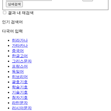
상세검색
결과 내 재검색
인기 검색어
다국어 입력
히라가나
가타카나
중국어
한글고어
그리스문자
프랑스어
독일어
히브리어
괄호기호
학술기호
기술기호
첨자기호
라틴문자
러시아문자