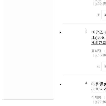
p.13-18
3
비정질 합금
Bx)20
Hall효
홍성렬
p.19-28
4
메탄올(
레이저
이재봉
p.29-36