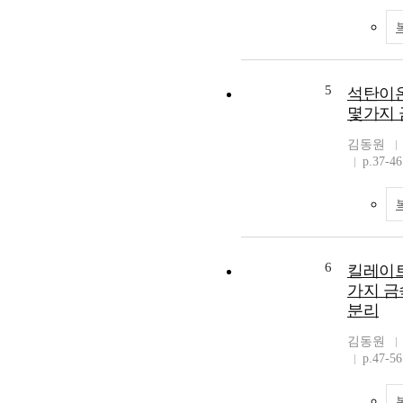
5
석탄이온
몇가지 
김동원
p.37-46
6
킬레이트
가지 금
분리
김동원
p.47-56