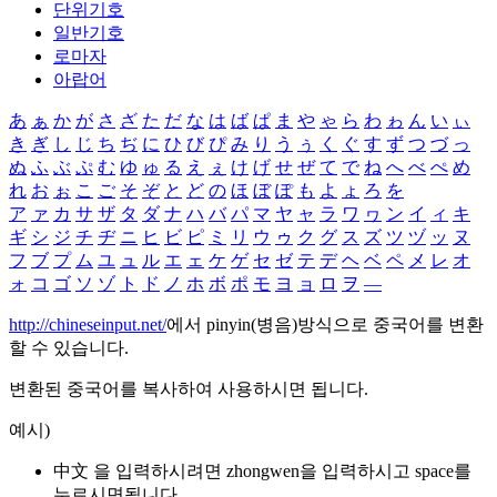
단위기호
일반기호
로마자
아랍어
あ
ぁ
か
が
さ
ざ
た
だ
な
は
ば
ぱ
ま
や
ゃ
ら
わ
ゎ
ん
い
ぃ
き
ぎ
し
じ
ち
ぢ
に
ひ
び
ぴ
み
り
う
ぅ
く
ぐ
す
ず
つ
づ
っ
ぬ
ふ
ぶ
ぷ
む
ゆ
ゅ
る
え
ぇ
け
げ
せ
ぜ
て
で
ね
へ
べ
ぺ
め
れ
お
ぉ
こ
ご
そ
ぞ
と
ど
の
ほ
ぼ
ぽ
も
よ
ょ
ろ
を
ア
ァ
カ
サ
ザ
タ
ダ
ナ
ハ
バ
パ
マ
ヤ
ャ
ラ
ワ
ヮ
ン
イ
ィ
キ
ギ
シ
ジ
チ
ヂ
ニ
ヒ
ビ
ピ
ミ
リ
ウ
ゥ
ク
グ
ス
ズ
ツ
ヅ
ッ
ヌ
フ
ブ
プ
ム
ユ
ュ
ル
エ
ェ
ケ
ゲ
セ
ゼ
テ
デ
ヘ
ベ
ペ
メ
レ
オ
ォ
コ
ゴ
ソ
ゾ
ト
ド
ノ
ホ
ボ
ポ
モ
ヨ
ョ
ロ
ヲ
―
http://chineseinput.net/
에서 pinyin(병음)방식으로 중국어를 변환
할 수 있습니다.
변환된 중국어를 복사하여 사용하시면 됩니다.
예시)
中文 을 입력하시려면
zhongwen
을 입력하시고 space를
누르시면됩니다.