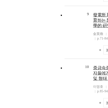
9
發電所 
育하는 
學的 硏
金英煥
p.71-84
10
중금속중
자들에게
및 형태
이영호
p.85-94