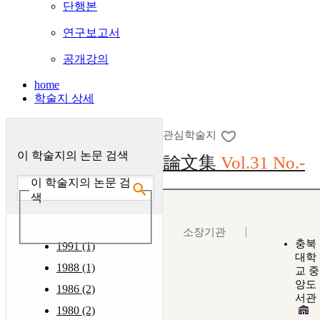
단행본
연구보고서
공개강의
home
학술지 상세
관심학술지
이 학술지의 논문 검색
論文集
Vol.31 No.-
이 학술지의 논문 검
색
소장기관
충북
1991 (1)
대학
1988 (1)
교 중
앙도
1986 (2)
서관
1980 (2)