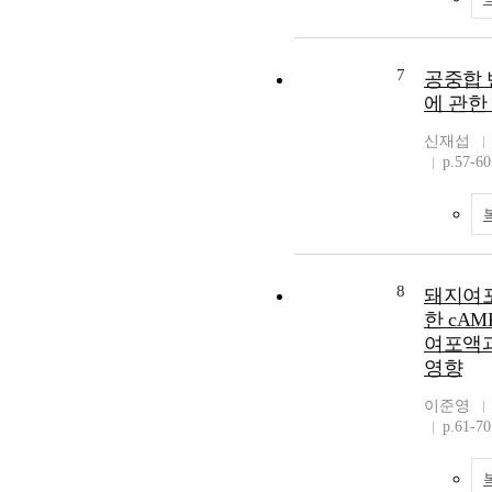
7
공중합 
에 관한
신재섭
p.57-60
8
돼지여포
한 cA
여포액과 t
영향
이준영
p.61-70