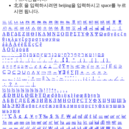
北京 을 입력하시려면
beijing
을 입력하시고 space를 누르
시면 됩니다.
ㅥ
ㅦ
ㅧ
ㅨ
ㅩ
ㅪ
ㅫ
ㅬ
ㅭ
ㅮ
ㅯ
ㅰ
ㅱ
ㅲ
ㅳ
ㅴ
ㅵ
ㅶ
ㅷ
ㅸ
ㅹ
ㅺ
ㅻ
ㅼ
ㅽ
ㅾ
ㅿ
ㆀ
ㆁ
ㆂ
ㆃ
ㆄ
ㆅ
ㆆ
ㆇ
ㆈ
ㆉ
ㆊ
ㆋ
ㆌ
ㆍ
ㆎ
Α
Β
Γ
Δ
Ε
Ζ
Η
Θ
Ι
Κ
Λ
Μ
Ν
Ξ
Ο
Π
Ρ
Σ
Τ
Υ
Φ
Χ
Ψ
Ω
α
β
γ
δ
ε
ζ
η
θ
ι
κ
λ
μ
ν
ξ
ο
π
ρ
σ
τ
υ
φ
χ
ψ
ω
á
à
Á
À
é
è
É
È
ç
Ç
ê
Ä
Ö
Ü
ä
ö
ü
ß
ְ
ֳ
ֲ
ֱ
ָ
ַ
ֵ
ֶ
ִ
ֹ
ּ
ֻ
ׂ
ׁ
ּ
ב
ה
נ
מ
צ
ת
ץ
ש
ד
ג
כ
ע
י
ח
ל
ך
ף
ק
ר
א
ט
ו
ן
ם
פ
‘
’
“
”
〔
〕
〈
〉
「
」
『
』
【
】
＂
（
）
［
］
｛
｝
±
×
÷
≠
≤
≥
∞
∴
♂
♀
∠
⊥
⌒
∂
∇
≡
≒
≪
≫
√
∽
∝
∵
∫
∬
∈
∋
⊆
⊇
⊂
⊃
∪
∩
∧
∨
￢
⇒
⇔
∀
∃
∮
∑
∏
＋
－
＜
＝
＞
、
。
·
‥
…
¨
〃
―
∥
＼
∼
´
～
ˇ
˘
˝
˚
˙
¸
˛
¡
¿
ː
！
＇
，
．
／
：
；
？
＾
＿
｀
｜
½
⅓
⅔
¼
¾
⅛
⅜
⅝
⅞
¹
²
³
⁴
ⁿ
₁
₂
₃
₄
Æ
Ð
Ħ
Ĳ
Ł
Ø
Œ
Þ
Ŧ
Ŋ
æ
đ
ð
ħ
ı
ĳ
ĸ
ŀ
ł
ø
œ
ß
þ
ŧ
ŋ
ŉ
А
Б
В
Г
Д
Е
Ё
Ж
З
И
Й
К
Л
М
Н
О
П
Р
С
Т
У
Ф
Х
Ц
Ч
Ш
Щ
Ъ
Ы
Ь
Э
Ю
Я
а
б
в
г
д
е
ё
ж
з
и
й
к
л
м
н
о
п
р
с
т
у
ф
х
ц
ч
ш
щ
ъ
ы
ь
э
ю
я
′
″
℃
Å
￠
￡
￥
¤
℉
‰
＄
％
Ｆ
￦
㎕
㎖
㎗
ℓ
㎘
㏄
㎣
㎤
㎥
㎦
㎙
㎚
㎛
㎜
㎝
㎞
㎟
㎠
㎡
㎢
㏊
㎍
㎎
㎏
㏏
㎈
㎉
㏈
㎧
㎨
㎰
㎱
㎲
㎳
㎴
㎵
㎶
㎷
㎸
㎹
㎀
㎁
㎂
㎃
㎄
㎺
㎻
㎽
㎾
㎿
㎐
㎑