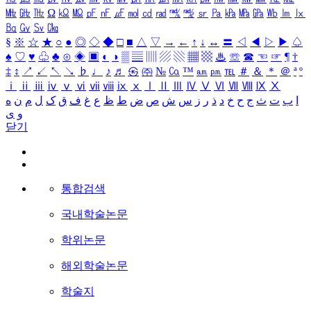
㎒
㎓
㎔
Ω
㏀
㏁
㎊
㎋
㎌
㏖
㏅
㎭
㎮
㎯
㏛
㎩
㎪
㎫
㎬
㏝
㏐
㏓
㏃
㏉
㏜
㏆
§
※
☆
★
○
●
◎
◇
◆
□
■
△
▽
→
←
↑
↓
↔
〓
◁
◀
▷
▶
♤
♠
♡
♥
♧
♣
⊙
◈
▣
◐
◑
▒
▤
▥
▨
▧
▦
▩
♨
☏
☎
☜
☞
¶
†
‡
↕
↗
↙
↖
↘
♭
♩
♪
♬
㉿
㈜
№
㏇
™
㏂
㏘
℡
＃
＆
＊
＠
ª
º
ⅰ
ⅱ
ⅲ
ⅳ
ⅴ
ⅵ
ⅶ
ⅷ
ⅸ
ⅹ
Ⅰ
Ⅱ
Ⅲ
Ⅳ
Ⅴ
Ⅵ
Ⅶ
Ⅷ
Ⅸ
Ⅹ
ا
ب
ت
ث
ج
ح
خ
د
ذ
ر
ز
س
ش
ص
ض
ط
ظ
ع
غ
ف
ق
ک
ل
م
ن
ه
و
ی
닫기
통합검색
국내학술논문
학위논문
해외학술논문
학술지