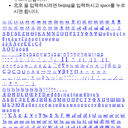
北京 을 입력하시려면
beijing
을 입력하시고 space를 누르
시면 됩니다.
ㅥ
ㅦ
ㅧ
ㅨ
ㅩ
ㅪ
ㅫ
ㅬ
ㅭ
ㅮ
ㅯ
ㅰ
ㅱ
ㅲ
ㅳ
ㅴ
ㅵ
ㅶ
ㅷ
ㅸ
ㅹ
ㅺ
ㅻ
ㅼ
ㅽ
ㅾ
ㅿ
ㆀ
ㆁ
ㆂ
ㆃ
ㆄ
ㆅ
ㆆ
ㆇ
ㆈ
ㆉ
ㆊ
ㆋ
ㆌ
ㆍ
ㆎ
Α
Β
Γ
Δ
Ε
Ζ
Η
Θ
Ι
Κ
Λ
Μ
Ν
Ξ
Ο
Π
Ρ
Σ
Τ
Υ
Φ
Χ
Ψ
Ω
α
β
γ
δ
ε
ζ
η
θ
ι
κ
λ
μ
ν
ξ
ο
π
ρ
σ
τ
υ
φ
χ
ψ
ω
á
à
Á
À
é
è
É
È
ç
Ç
ê
Ä
Ö
Ü
ä
ö
ü
ß
ְ
ֳ
ֲ
ֱ
ָ
ַ
ֵ
ֶ
ִ
ֹ
ּ
ֻ
ׂ
ׁ
ּ
ב
ה
נ
מ
צ
ת
ץ
ש
ד
ג
כ
ע
י
ח
ל
ך
ף
ק
ר
א
ט
ו
ן
ם
פ
‘
’
“
”
〔
〕
〈
〉
「
」
『
』
【
】
＂
（
）
［
］
｛
｝
±
×
÷
≠
≤
≥
∞
∴
♂
♀
∠
⊥
⌒
∂
∇
≡
≒
≪
≫
√
∽
∝
∵
∫
∬
∈
∋
⊆
⊇
⊂
⊃
∪
∩
∧
∨
￢
⇒
⇔
∀
∃
∮
∑
∏
＋
－
＜
＝
＞
、
。
·
‥
…
¨
〃
―
∥
＼
∼
´
～
ˇ
˘
˝
˚
˙
¸
˛
¡
¿
ː
！
＇
，
．
／
：
；
？
＾
＿
｀
｜
½
⅓
⅔
¼
¾
⅛
⅜
⅝
⅞
¹
²
³
⁴
ⁿ
₁
₂
₃
₄
Æ
Ð
Ħ
Ĳ
Ł
Ø
Œ
Þ
Ŧ
Ŋ
æ
đ
ð
ħ
ı
ĳ
ĸ
ŀ
ł
ø
œ
ß
þ
ŧ
ŋ
ŉ
А
Б
В
Г
Д
Е
Ё
Ж
З
И
Й
К
Л
М
Н
О
П
Р
С
Т
У
Ф
Х
Ц
Ч
Ш
Щ
Ъ
Ы
Ь
Э
Ю
Я
а
б
в
г
д
е
ё
ж
з
и
й
к
л
м
н
о
п
р
с
т
у
ф
х
ц
ч
ш
щ
ъ
ы
ь
э
ю
я
′
″
℃
Å
￠
￡
￥
¤
℉
‰
＄
％
Ｆ
￦
㎕
㎖
㎗
ℓ
㎘
㏄
㎣
㎤
㎥
㎦
㎙
㎚
㎛
㎜
㎝
㎞
㎟
㎠
㎡
㎢
㏊
㎍
㎎
㎏
㏏
㎈
㎉
㏈
㎧
㎨
㎰
㎱
㎲
㎳
㎴
㎵
㎶
㎷
㎸
㎹
㎀
㎁
㎂
㎃
㎄
㎺
㎻
㎽
㎾
㎿
㎐
㎑