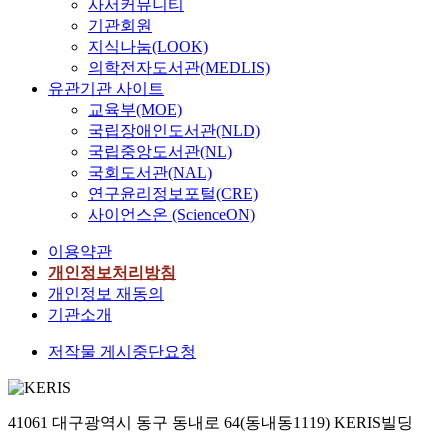
사서커뮤니티
기관회원
지식나눔(LOOK)
의학전자도서관(MEDLIS)
유관기관 사이트
교육부(MOE)
국립장애인도서관(NLD)
국립중앙도서관(NL)
국회도서관(NAL)
연구윤리정보포털(CRE)
사이언스온 (ScienceON)
이용약관
개인정보처리방침
개인정보 재동의
기관소개
저작물 게시중단요청
41061 대구광역시 동구 동내로 64(동내동1119) KERIS빌딩