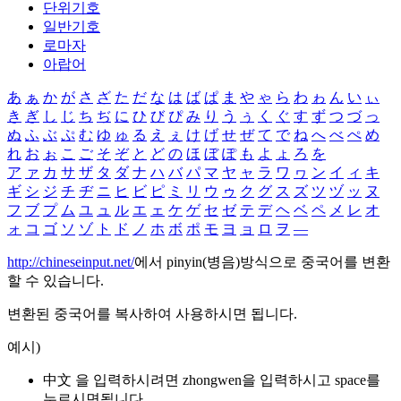
단위기호
일반기호
로마자
아랍어
あ
ぁ
か
が
さ
ざ
た
だ
な
は
ば
ぱ
ま
や
ゃ
ら
わ
ゎ
ん
い
ぃ
き
ぎ
し
じ
ち
ぢ
に
ひ
び
ぴ
み
り
う
ぅ
く
ぐ
す
ず
つ
づ
っ
ぬ
ふ
ぶ
ぷ
む
ゆ
ゅ
る
え
ぇ
け
げ
せ
ぜ
て
で
ね
へ
べ
ぺ
め
れ
お
ぉ
こ
ご
そ
ぞ
と
ど
の
ほ
ぼ
ぽ
も
よ
ょ
ろ
を
ア
ァ
カ
サ
ザ
タ
ダ
ナ
ハ
バ
パ
マ
ヤ
ャ
ラ
ワ
ヮ
ン
イ
ィ
キ
ギ
シ
ジ
チ
ヂ
ニ
ヒ
ビ
ピ
ミ
リ
ウ
ゥ
ク
グ
ス
ズ
ツ
ヅ
ッ
ヌ
フ
ブ
プ
ム
ユ
ュ
ル
エ
ェ
ケ
ゲ
セ
ゼ
テ
デ
ヘ
ベ
ペ
メ
レ
オ
ォ
コ
ゴ
ソ
ゾ
ト
ド
ノ
ホ
ボ
ポ
モ
ヨ
ョ
ロ
ヲ
―
http://chineseinput.net/
에서 pinyin(병음)방식으로 중국어를 변환
할 수 있습니다.
변환된 중국어를 복사하여 사용하시면 됩니다.
예시)
中文 을 입력하시려면
zhongwen
을 입력하시고 space를
누르시면됩니다.