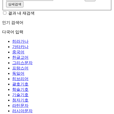
상세검색
결과 내 재검색
인기 검색어
다국어 입력
히라가나
가타카나
중국어
한글고어
그리스문자
프랑스어
독일어
히브리어
괄호기호
학술기호
기술기호
첨자기호
라틴문자
러시아문자