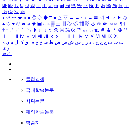
㎒
㎓
㎔
Ω
㏀
㏁
㎊
㎋
㎌
㏖
㏅
㎭
㎮
㎯
㏛
㎩
㎪
㎫
㎬
㏝
㏐
㏓
㏃
㏉
㏜
㏆
§
※
☆
★
○
●
◎
◇
◆
□
■
△
▽
→
←
↑
↓
↔
〓
◁
◀
▷
▶
♤
♠
♡
♥
♧
♣
⊙
◈
▣
◐
◑
▒
▤
▥
▨
▧
▦
▩
♨
☏
☎
☜
☞
¶
†
‡
↕
↗
↙
↖
↘
♭
♩
♪
♬
㉿
㈜
№
㏇
™
㏂
㏘
℡
＃
＆
＊
＠
ª
º
ⅰ
ⅱ
ⅲ
ⅳ
ⅴ
ⅵ
ⅶ
ⅷ
ⅸ
ⅹ
Ⅰ
Ⅱ
Ⅲ
Ⅳ
Ⅴ
Ⅵ
Ⅶ
Ⅷ
Ⅸ
Ⅹ
ا
ب
ت
ث
ج
ح
خ
د
ذ
ر
ز
س
ش
ص
ض
ط
ظ
ع
غ
ف
ق
ک
ل
م
ن
ه
و
ی
닫기
통합검색
국내학술논문
학위논문
해외학술논문
학술지