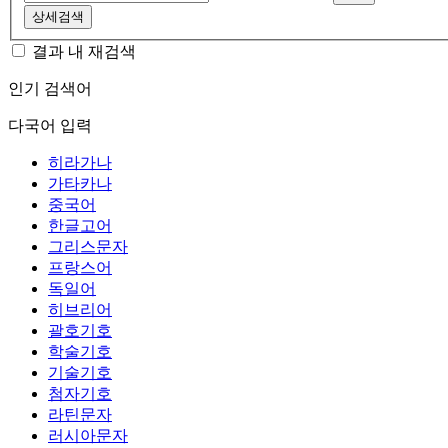
상세검색
결과 내 재검색
인기 검색어
다국어 입력
히라가나
가타카나
중국어
한글고어
그리스문자
프랑스어
독일어
히브리어
괄호기호
학술기호
기술기호
첨자기호
라틴문자
러시아문자