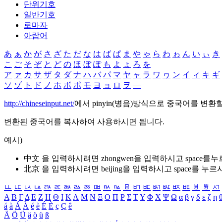
단위기호
일반기호
로마자
아랍어
あ
ぁ
か
が
さ
ざ
た
だ
な
は
ば
ぱ
ま
や
ゃ
ら
わ
ゎ
ん
い
ぃ
き
こ
ご
そ
ぞ
と
ど
の
ほ
ぼ
ぽ
も
よ
ょ
ろ
を
ア
ァ
カ
サ
ザ
タ
ダ
ナ
ハ
バ
パ
マ
ヤ
ャ
ラ
ワ
ヮ
ン
イ
ィ
キ
ギ
ソ
ゾ
ト
ド
ノ
ホ
ボ
ポ
モ
ヨ
ョ
ロ
ヲ
―
http://chineseinput.net/
에서 pinyin(병음)방식으로 중국어를 변환
변환된 중국어를 복사하여 사용하시면 됩니다.
예시)
中文 을 입력하시려면
zhongwen
을 입력하시고 space를
北京 을 입력하시려면
beijing
을 입력하시고 space를 누르
ㅥ
ㅦ
ㅧ
ㅨ
ㅩ
ㅪ
ㅫ
ㅬ
ㅭ
ㅮ
ㅯ
ㅰ
ㅱ
ㅲ
ㅳ
ㅴ
ㅵ
ㅶ
ㅷ
ㅸ
ㅹ
ㅺ
Α
Β
Γ
Δ
Ε
Ζ
Η
Θ
Ι
Κ
Λ
Μ
Ν
Ξ
Ο
Π
Ρ
Σ
Τ
Υ
Φ
Χ
Ψ
Ω
α
β
γ
δ
ε
ζ
η
á
à
Á
À
é
è
É
È
ç
Ç
ê
Ä
Ö
Ü
ä
ö
ü
ß