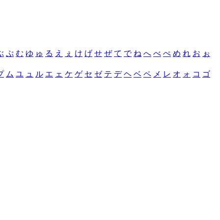
ぶ
ぷ
む
ゆ
ゅ
る
え
ぇ
け
げ
せ
ぜ
て
で
ね
へ
べ
ぺ
め
れ
お
ぉ
プ
ム
ユ
ュ
ル
エ
ェ
ケ
ゲ
セ
ゼ
テ
デ
ヘ
ベ
ペ
メ
レ
オ
ォ
コ
ゴ