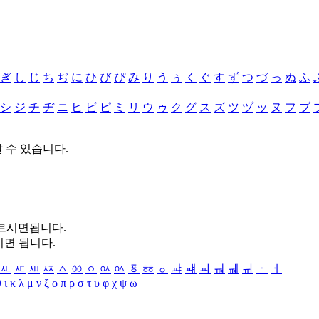
ぎ
し
じ
ち
ぢ
に
ひ
び
ぴ
み
り
う
ぅ
く
ぐ
す
ず
つ
づ
っ
ぬ
ふ
シ
ジ
チ
ヂ
ニ
ヒ
ビ
ピ
ミ
リ
ウ
ゥ
ク
グ
ス
ズ
ツ
ヅ
ッ
ヌ
フ
ブ
할 수 있습니다.
누르시면됩니다.
시면 됩니다.
ㅻ
ㅼ
ㅽ
ㅾ
ㅿ
ㆀ
ㆁ
ㆂ
ㆃ
ㆄ
ㆅ
ㆆ
ㆇ
ㆈ
ㆉ
ㆊ
ㆋ
ㆌ
ㆍ
ㆎ
θ
ι
κ
λ
μ
ν
ξ
ο
π
ρ
σ
τ
υ
φ
χ
ψ
ω