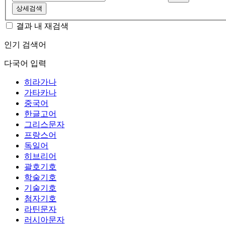
상세검색
결과 내 재검색
인기 검색어
다국어 입력
히라가나
가타카나
중국어
한글고어
그리스문자
프랑스어
독일어
히브리어
괄호기호
학술기호
기술기호
첨자기호
라틴문자
러시아문자