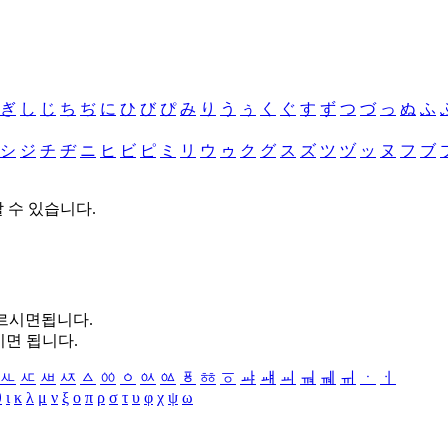
ぎ
し
じ
ち
ぢ
に
ひ
び
ぴ
み
り
う
ぅ
く
ぐ
す
ず
つ
づ
っ
ぬ
ふ
シ
ジ
チ
ヂ
ニ
ヒ
ビ
ピ
ミ
リ
ウ
ゥ
ク
グ
ス
ズ
ツ
ヅ
ッ
ヌ
フ
ブ
할 수 있습니다.
누르시면됩니다.
시면 됩니다.
ㅻ
ㅼ
ㅽ
ㅾ
ㅿ
ㆀ
ㆁ
ㆂ
ㆃ
ㆄ
ㆅ
ㆆ
ㆇ
ㆈ
ㆉ
ㆊ
ㆋ
ㆌ
ㆍ
ㆎ
θ
ι
κ
λ
μ
ν
ξ
ο
π
ρ
σ
τ
υ
φ
χ
ψ
ω