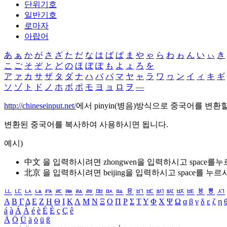
단위기호
일반기호
로마자
아랍어
あ
ぁ
か
が
さ
ざ
た
だ
な
は
ば
ぱ
ま
や
ゃ
ら
わ
ゎ
ん
い
ぃ
き
こ
ご
そ
ぞ
と
ど
の
ほ
ぼ
ぽ
も
よ
ょ
ろ
を
ア
ァ
カ
サ
ザ
タ
ダ
ナ
ハ
バ
パ
マ
ヤ
ャ
ラ
ワ
ヮ
ン
イ
ィ
キ
ギ
ソ
ゾ
ト
ド
ノ
ホ
ボ
ポ
モ
ヨ
ョ
ロ
ヲ
―
http://chineseinput.net/
에서 pinyin(병음)방식으로 중국어를 변환
변환된 중국어를 복사하여 사용하시면 됩니다.
예시)
中文 을 입력하시려면
zhongwen
을 입력하시고 space를
北京 을 입력하시려면
beijing
을 입력하시고 space를 누르
ㅥ
ㅦ
ㅧ
ㅨ
ㅩ
ㅪ
ㅫ
ㅬ
ㅭ
ㅮ
ㅯ
ㅰ
ㅱ
ㅲ
ㅳ
ㅴ
ㅵ
ㅶ
ㅷ
ㅸ
ㅹ
ㅺ
Α
Β
Γ
Δ
Ε
Ζ
Η
Θ
Ι
Κ
Λ
Μ
Ν
Ξ
Ο
Π
Ρ
Σ
Τ
Υ
Φ
Χ
Ψ
Ω
α
β
γ
δ
ε
ζ
η
á
à
Á
À
é
è
É
È
ç
Ç
ê
Ä
Ö
Ü
ä
ö
ü
ß