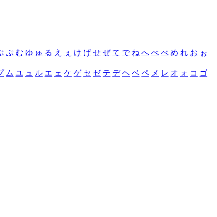
ぶ
ぷ
む
ゆ
ゅ
る
え
ぇ
け
げ
せ
ぜ
て
で
ね
へ
べ
ぺ
め
れ
お
ぉ
プ
ム
ユ
ュ
ル
エ
ェ
ケ
ゲ
セ
ゼ
テ
デ
ヘ
ベ
ペ
メ
レ
オ
ォ
コ
ゴ