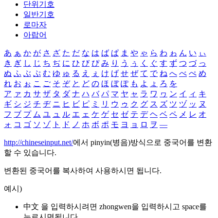
단위기호
일반기호
로마자
아랍어
あ
ぁ
か
が
さ
ざ
た
だ
な
は
ば
ぱ
ま
や
ゃ
ら
わ
ゎ
ん
い
ぃ
き
ぎ
し
じ
ち
ぢ
に
ひ
び
ぴ
み
り
う
ぅ
く
ぐ
す
ず
つ
づ
っ
ぬ
ふ
ぶ
ぷ
む
ゆ
ゅ
る
え
ぇ
け
げ
せ
ぜ
て
で
ね
へ
べ
ぺ
め
れ
お
ぉ
こ
ご
そ
ぞ
と
ど
の
ほ
ぼ
ぽ
も
よ
ょ
ろ
を
ア
ァ
カ
サ
ザ
タ
ダ
ナ
ハ
バ
パ
マ
ヤ
ャ
ラ
ワ
ヮ
ン
イ
ィ
キ
ギ
シ
ジ
チ
ヂ
ニ
ヒ
ビ
ピ
ミ
リ
ウ
ゥ
ク
グ
ス
ズ
ツ
ヅ
ッ
ヌ
フ
ブ
プ
ム
ユ
ュ
ル
エ
ェ
ケ
ゲ
セ
ゼ
テ
デ
ヘ
ベ
ペ
メ
レ
オ
ォ
コ
ゴ
ソ
ゾ
ト
ド
ノ
ホ
ボ
ポ
モ
ヨ
ョ
ロ
ヲ
―
http://chineseinput.net/
에서 pinyin(병음)방식으로 중국어를 변환
할 수 있습니다.
변환된 중국어를 복사하여 사용하시면 됩니다.
예시)
中文 을 입력하시려면
zhongwen
을 입력하시고 space를
누르시면됩니다.