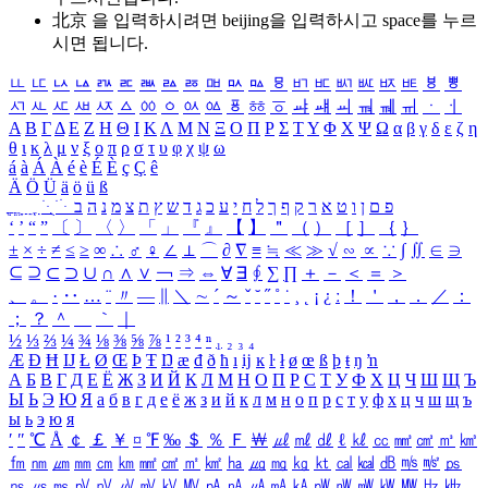
北京 을 입력하시려면
beijing
을 입력하시고 space를 누르
시면 됩니다.
ㅥ
ㅦ
ㅧ
ㅨ
ㅩ
ㅪ
ㅫ
ㅬ
ㅭ
ㅮ
ㅯ
ㅰ
ㅱ
ㅲ
ㅳ
ㅴ
ㅵ
ㅶ
ㅷ
ㅸ
ㅹ
ㅺ
ㅻ
ㅼ
ㅽ
ㅾ
ㅿ
ㆀ
ㆁ
ㆂ
ㆃ
ㆄ
ㆅ
ㆆ
ㆇ
ㆈ
ㆉ
ㆊ
ㆋ
ㆌ
ㆍ
ㆎ
Α
Β
Γ
Δ
Ε
Ζ
Η
Θ
Ι
Κ
Λ
Μ
Ν
Ξ
Ο
Π
Ρ
Σ
Τ
Υ
Φ
Χ
Ψ
Ω
α
β
γ
δ
ε
ζ
η
θ
ι
κ
λ
μ
ν
ξ
ο
π
ρ
σ
τ
υ
φ
χ
ψ
ω
á
à
Á
À
é
è
É
È
ç
Ç
ê
Ä
Ö
Ü
ä
ö
ü
ß
ְ
ֳ
ֲ
ֱ
ָ
ַ
ֵ
ֶ
ִ
ֹ
ּ
ֻ
ׂ
ׁ
ּ
ב
ה
נ
מ
צ
ת
ץ
ש
ד
ג
כ
ע
י
ח
ל
ך
ף
ק
ר
א
ט
ו
ן
ם
פ
‘
’
“
”
〔
〕
〈
〉
「
」
『
』
【
】
＂
（
）
［
］
｛
｝
±
×
÷
≠
≤
≥
∞
∴
♂
♀
∠
⊥
⌒
∂
∇
≡
≒
≪
≫
√
∽
∝
∵
∫
∬
∈
∋
⊆
⊇
⊂
⊃
∪
∩
∧
∨
￢
⇒
⇔
∀
∃
∮
∑
∏
＋
－
＜
＝
＞
、
。
·
‥
…
¨
〃
―
∥
＼
∼
´
～
ˇ
˘
˝
˚
˙
¸
˛
¡
¿
ː
！
＇
，
．
／
：
；
？
＾
＿
｀
｜
½
⅓
⅔
¼
¾
⅛
⅜
⅝
⅞
¹
²
³
⁴
ⁿ
₁
₂
₃
₄
Æ
Ð
Ħ
Ĳ
Ł
Ø
Œ
Þ
Ŧ
Ŋ
æ
đ
ð
ħ
ı
ĳ
ĸ
ŀ
ł
ø
œ
ß
þ
ŧ
ŋ
ŉ
А
Б
В
Г
Д
Е
Ё
Ж
З
И
Й
К
Л
М
Н
О
П
Р
С
Т
У
Ф
Х
Ц
Ч
Ш
Щ
Ъ
Ы
Ь
Э
Ю
Я
а
б
в
г
д
е
ё
ж
з
и
й
к
л
м
н
о
п
р
с
т
у
ф
х
ц
ч
ш
щ
ъ
ы
ь
э
ю
я
′
″
℃
Å
￠
￡
￥
¤
℉
‰
＄
％
Ｆ
￦
㎕
㎖
㎗
ℓ
㎘
㏄
㎣
㎤
㎥
㎦
㎙
㎚
㎛
㎜
㎝
㎞
㎟
㎠
㎡
㎢
㏊
㎍
㎎
㎏
㏏
㎈
㎉
㏈
㎧
㎨
㎰
㎱
㎲
㎳
㎴
㎵
㎶
㎷
㎸
㎹
㎀
㎁
㎂
㎃
㎄
㎺
㎻
㎽
㎾
㎿
㎐
㎑