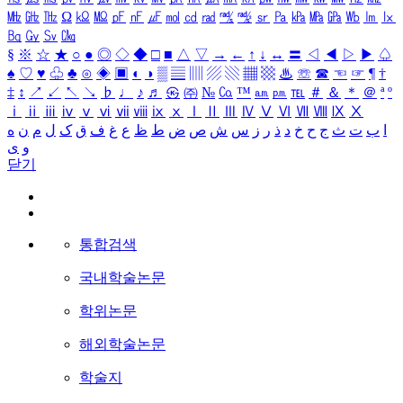
㎒
㎓
㎔
Ω
㏀
㏁
㎊
㎋
㎌
㏖
㏅
㎭
㎮
㎯
㏛
㎩
㎪
㎫
㎬
㏝
㏐
㏓
㏃
㏉
㏜
㏆
§
※
☆
★
○
●
◎
◇
◆
□
■
△
▽
→
←
↑
↓
↔
〓
◁
◀
▷
▶
♤
♠
♡
♥
♧
♣
⊙
◈
▣
◐
◑
▒
▤
▥
▨
▧
▦
▩
♨
☏
☎
☜
☞
¶
†
‡
↕
↗
↙
↖
↘
♭
♩
♪
♬
㉿
㈜
№
㏇
™
㏂
㏘
℡
＃
＆
＊
＠
ª
º
ⅰ
ⅱ
ⅲ
ⅳ
ⅴ
ⅵ
ⅶ
ⅷ
ⅸ
ⅹ
Ⅰ
Ⅱ
Ⅲ
Ⅳ
Ⅴ
Ⅵ
Ⅶ
Ⅷ
Ⅸ
Ⅹ
ا
ب
ت
ث
ج
ح
خ
د
ذ
ر
ز
س
ش
ص
ض
ط
ظ
ع
غ
ف
ق
ک
ل
م
ن
ه
و
ی
닫기
통합검색
국내학술논문
학위논문
해외학술논문
학술지