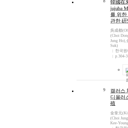
8
韓國在來대
jujuba
를 위한
관한 硏
吳成都(Oh 
(Choi Do
Jung Ho)
Suk)
한국원
p.304-3
9
캘러스 
디올러
殖
金奎元(Kim
(Choi Ju
Kee-Youn