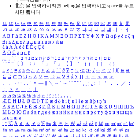
北京 을 입력하시려면
beijing
을 입력하시고 space를 누르
시면 됩니다.
ㅥ
ㅦ
ㅧ
ㅨ
ㅩ
ㅪ
ㅫ
ㅬ
ㅭ
ㅮ
ㅯ
ㅰ
ㅱ
ㅲ
ㅳ
ㅴ
ㅵ
ㅶ
ㅷ
ㅸ
ㅹ
ㅺ
ㅻ
ㅼ
ㅽ
ㅾ
ㅿ
ㆀ
ㆁ
ㆂ
ㆃ
ㆄ
ㆅ
ㆆ
ㆇ
ㆈ
ㆉ
ㆊ
ㆋ
ㆌ
ㆍ
ㆎ
Α
Β
Γ
Δ
Ε
Ζ
Η
Θ
Ι
Κ
Λ
Μ
Ν
Ξ
Ο
Π
Ρ
Σ
Τ
Υ
Φ
Χ
Ψ
Ω
α
β
γ
δ
ε
ζ
η
θ
ι
κ
λ
μ
ν
ξ
ο
π
ρ
σ
τ
υ
φ
χ
ψ
ω
á
à
Á
À
é
è
É
È
ç
Ç
ê
Ä
Ö
Ü
ä
ö
ü
ß
ְ
ֳ
ֲ
ֱ
ָ
ַ
ֵ
ֶ
ִ
ֹ
ּ
ֻ
ׂ
ׁ
ּ
ב
ה
נ
מ
צ
ת
ץ
ש
ד
ג
כ
ע
י
ח
ל
ך
ף
ק
ר
א
ט
ו
ן
ם
פ
‘
’
“
”
〔
〕
〈
〉
「
」
『
』
【
】
＂
（
）
［
］
｛
｝
±
×
÷
≠
≤
≥
∞
∴
♂
♀
∠
⊥
⌒
∂
∇
≡
≒
≪
≫
√
∽
∝
∵
∫
∬
∈
∋
⊆
⊇
⊂
⊃
∪
∩
∧
∨
￢
⇒
⇔
∀
∃
∮
∑
∏
＋
－
＜
＝
＞
、
。
·
‥
…
¨
〃
―
∥
＼
∼
´
～
ˇ
˘
˝
˚
˙
¸
˛
¡
¿
ː
！
＇
，
．
／
：
；
？
＾
＿
｀
｜
½
⅓
⅔
¼
¾
⅛
⅜
⅝
⅞
¹
²
³
⁴
ⁿ
₁
₂
₃
₄
Æ
Ð
Ħ
Ĳ
Ł
Ø
Œ
Þ
Ŧ
Ŋ
æ
đ
ð
ħ
ı
ĳ
ĸ
ŀ
ł
ø
œ
ß
þ
ŧ
ŋ
ŉ
А
Б
В
Г
Д
Е
Ё
Ж
З
И
Й
К
Л
М
Н
О
П
Р
С
Т
У
Ф
Х
Ц
Ч
Ш
Щ
Ъ
Ы
Ь
Э
Ю
Я
а
б
в
г
д
е
ё
ж
з
и
й
к
л
м
н
о
п
р
с
т
у
ф
х
ц
ч
ш
щ
ъ
ы
ь
э
ю
я
′
″
℃
Å
￠
￡
￥
¤
℉
‰
＄
％
Ｆ
￦
㎕
㎖
㎗
ℓ
㎘
㏄
㎣
㎤
㎥
㎦
㎙
㎚
㎛
㎜
㎝
㎞
㎟
㎠
㎡
㎢
㏊
㎍
㎎
㎏
㏏
㎈
㎉
㏈
㎧
㎨
㎰
㎱
㎲
㎳
㎴
㎵
㎶
㎷
㎸
㎹
㎀
㎁
㎂
㎃
㎄
㎺
㎻
㎽
㎾
㎿
㎐
㎑