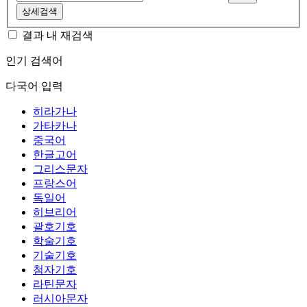
상세검색
결과 내 재검색
인기 검색어
다국어 입력
히라가나
가타카나
중국어
한글고어
그리스문자
프랑스어
독일어
히브리어
괄호기호
학술기호
기술기호
첨자기호
라틴문자
러시아문자