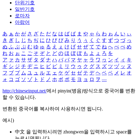
단위기호
일반기호
로마자
아랍어
あ
ぁ
か
が
さ
ざ
た
だ
な
は
ば
ぱ
ま
や
ゃ
ら
わ
ゎ
ん
い
ぃ
き
ぎ
し
じ
ち
ぢ
に
ひ
び
ぴ
み
り
う
ぅ
く
ぐ
す
ず
つ
づ
っ
ぬ
ふ
ぶ
ぷ
む
ゆ
ゅ
る
え
ぇ
け
げ
せ
ぜ
て
で
ね
へ
べ
ぺ
め
れ
お
ぉ
こ
ご
そ
ぞ
と
ど
の
ほ
ぼ
ぽ
も
よ
ょ
ろ
を
ア
ァ
カ
サ
ザ
タ
ダ
ナ
ハ
バ
パ
マ
ヤ
ャ
ラ
ワ
ヮ
ン
イ
ィ
キ
ギ
シ
ジ
チ
ヂ
ニ
ヒ
ビ
ピ
ミ
リ
ウ
ゥ
ク
グ
ス
ズ
ツ
ヅ
ッ
ヌ
フ
ブ
プ
ム
ユ
ュ
ル
エ
ェ
ケ
ゲ
セ
ゼ
テ
デ
ヘ
ベ
ペ
メ
レ
オ
ォ
コ
ゴ
ソ
ゾ
ト
ド
ノ
ホ
ボ
ポ
モ
ヨ
ョ
ロ
ヲ
―
http://chineseinput.net/
에서 pinyin(병음)방식으로 중국어를 변환
할 수 있습니다.
변환된 중국어를 복사하여 사용하시면 됩니다.
예시)
中文 을 입력하시려면
zhongwen
을 입력하시고 space를
누르시면됩니다.