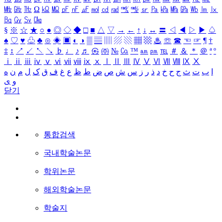
㎒
㎓
㎔
Ω
㏀
㏁
㎊
㎋
㎌
㏖
㏅
㎭
㎮
㎯
㏛
㎩
㎪
㎫
㎬
㏝
㏐
㏓
㏃
㏉
㏜
㏆
§
※
☆
★
○
●
◎
◇
◆
□
■
△
▽
→
←
↑
↓
↔
〓
◁
◀
▷
▶
♤
♠
♡
♥
♧
♣
⊙
◈
▣
◐
◑
▒
▤
▥
▨
▧
▦
▩
♨
☏
☎
☜
☞
¶
†
‡
↕
↗
↙
↖
↘
♭
♩
♪
♬
㉿
㈜
№
㏇
™
㏂
㏘
℡
＃
＆
＊
＠
ª
º
ⅰ
ⅱ
ⅲ
ⅳ
ⅴ
ⅵ
ⅶ
ⅷ
ⅸ
ⅹ
Ⅰ
Ⅱ
Ⅲ
Ⅳ
Ⅴ
Ⅵ
Ⅶ
Ⅷ
Ⅸ
Ⅹ
ا
ب
ت
ث
ج
ح
خ
د
ذ
ر
ز
س
ش
ص
ض
ط
ظ
ع
غ
ف
ق
ک
ل
م
ن
ه
و
ی
닫기
통합검색
국내학술논문
학위논문
해외학술논문
학술지