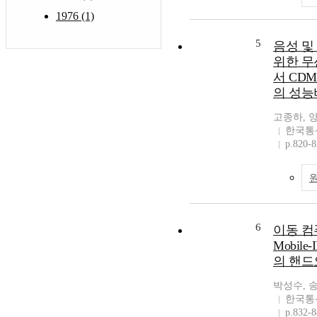
1976 (1)
5
음성 및
위한 
서 CD
의 성능
고종하, 
한국통
p.820-
6
이동 컴
Mobil
의 핸드
박성수, 
한국통
p.832-