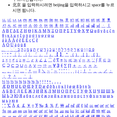
北京 을 입력하시려면
beijing
을 입력하시고 space를 누르
시면 됩니다.
ㅥ
ㅦ
ㅧ
ㅨ
ㅩ
ㅪ
ㅫ
ㅬ
ㅭ
ㅮ
ㅯ
ㅰ
ㅱ
ㅲ
ㅳ
ㅴ
ㅵ
ㅶ
ㅷ
ㅸ
ㅹ
ㅺ
ㅻ
ㅼ
ㅽ
ㅾ
ㅿ
ㆀ
ㆁ
ㆂ
ㆃ
ㆄ
ㆅ
ㆆ
ㆇ
ㆈ
ㆉ
ㆊ
ㆋ
ㆌ
ㆍ
ㆎ
Α
Β
Γ
Δ
Ε
Ζ
Η
Θ
Ι
Κ
Λ
Μ
Ν
Ξ
Ο
Π
Ρ
Σ
Τ
Υ
Φ
Χ
Ψ
Ω
α
β
γ
δ
ε
ζ
η
θ
ι
κ
λ
μ
ν
ξ
ο
π
ρ
σ
τ
υ
φ
χ
ψ
ω
á
à
Á
À
é
è
É
È
ç
Ç
ê
Ä
Ö
Ü
ä
ö
ü
ß
ְ
ֳ
ֲ
ֱ
ָ
ַ
ֵ
ֶ
ִ
ֹ
ּ
ֻ
ׂ
ׁ
ּ
ב
ה
נ
מ
צ
ת
ץ
ש
ד
ג
כ
ע
י
ח
ל
ך
ף
ק
ר
א
ט
ו
ן
ם
פ
‘
’
“
”
〔
〕
〈
〉
「
」
『
』
【
】
＂
（
）
［
］
｛
｝
±
×
÷
≠
≤
≥
∞
∴
♂
♀
∠
⊥
⌒
∂
∇
≡
≒
≪
≫
√
∽
∝
∵
∫
∬
∈
∋
⊆
⊇
⊂
⊃
∪
∩
∧
∨
￢
⇒
⇔
∀
∃
∮
∑
∏
＋
－
＜
＝
＞
、
。
·
‥
…
¨
〃
―
∥
＼
∼
´
～
ˇ
˘
˝
˚
˙
¸
˛
¡
¿
ː
！
＇
，
．
／
：
；
？
＾
＿
｀
｜
½
⅓
⅔
¼
¾
⅛
⅜
⅝
⅞
¹
²
³
⁴
ⁿ
₁
₂
₃
₄
Æ
Ð
Ħ
Ĳ
Ł
Ø
Œ
Þ
Ŧ
Ŋ
æ
đ
ð
ħ
ı
ĳ
ĸ
ŀ
ł
ø
œ
ß
þ
ŧ
ŋ
ŉ
А
Б
В
Г
Д
Е
Ё
Ж
З
И
Й
К
Л
М
Н
О
П
Р
С
Т
У
Ф
Х
Ц
Ч
Ш
Щ
Ъ
Ы
Ь
Э
Ю
Я
а
б
в
г
д
е
ё
ж
з
и
й
к
л
м
н
о
п
р
с
т
у
ф
х
ц
ч
ш
щ
ъ
ы
ь
э
ю
я
′
″
℃
Å
￠
￡
￥
¤
℉
‰
＄
％
Ｆ
￦
㎕
㎖
㎗
ℓ
㎘
㏄
㎣
㎤
㎥
㎦
㎙
㎚
㎛
㎜
㎝
㎞
㎟
㎠
㎡
㎢
㏊
㎍
㎎
㎏
㏏
㎈
㎉
㏈
㎧
㎨
㎰
㎱
㎲
㎳
㎴
㎵
㎶
㎷
㎸
㎹
㎀
㎁
㎂
㎃
㎄
㎺
㎻
㎽
㎾
㎿
㎐
㎑