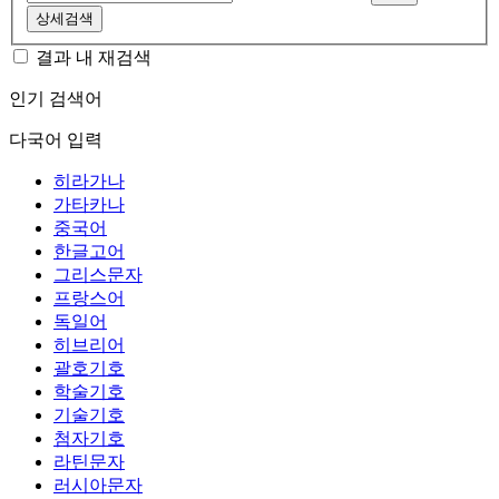
상세검색
결과 내 재검색
인기 검색어
다국어 입력
히라가나
가타카나
중국어
한글고어
그리스문자
프랑스어
독일어
히브리어
괄호기호
학술기호
기술기호
첨자기호
라틴문자
러시아문자