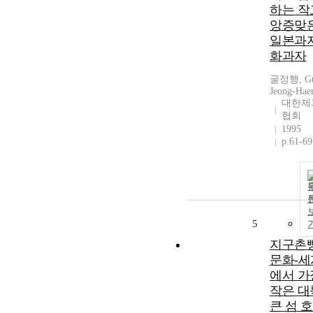
하는 작
앙증맞
일본과
화과자
굴정행, Gu
Jeong-Hae
대한제
협회
1995
p.61-69
5
지구촌
문화-세
에서 가
작은 대
큰 섬 