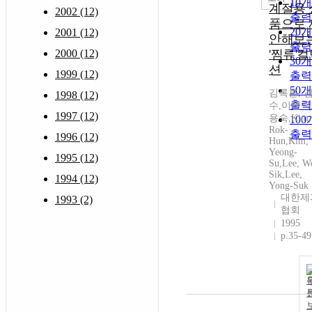
10
계절용 
2002 (12)
출력
품으로 
20
2001 (12)
안해보
출력
2000 (12)
'찜류'
30
션
1999 (12)
출력
50
김록훈, 
1998 (12)
출력
수,이원식
1997 (12)
용숙,Kim,
10
Rok-
출력
1996 (12)
Hun,Kim,
Yeong-
1995 (12)
Su,Lee, W
Sik,Lee,
1994 (12)
Yong-Suk
대한제
1993 (2)
협회
1995
p.35-49