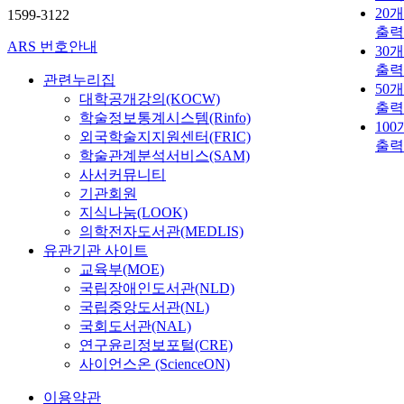
20
1599-3122
출력
ARS 번호안내
30
출력
관련누리집
50
대학공개강의(KOCW)
출력
학술정보통계시스템(Rinfo)
10
외국학술지지원센터(FRIC)
출력
학술관계분석서비스(SAM)
사서커뮤니티
기관회원
지식나눔(LOOK)
의학전자도서관(MEDLIS)
유관기관 사이트
교육부(MOE)
국립장애인도서관(NLD)
국립중앙도서관(NL)
국회도서관(NAL)
연구윤리정보포털(CRE)
사이언스온 (ScienceON)
이용약관