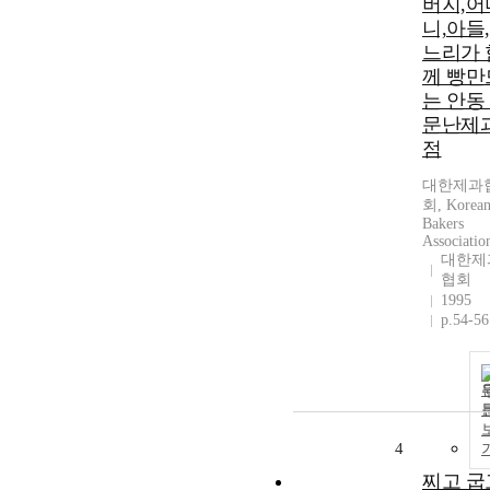
버지,어
니,아들
느리가 
께 빵만
는 안동
문난제
점
대한제과
회, Korea
Bakers
Associatio
대한제
협회
1995
p.54-56
4
찌고 굽