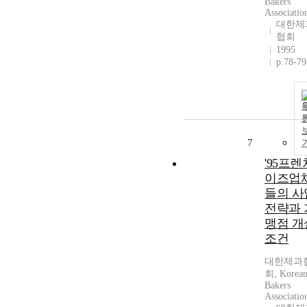
Bakers
Associatio
대한제
협회
1995
p.78-79
7
'95프렌
이즈업
들의 사
전략과 
맹점 개
조건
대한제과
회, Korea
Bakers
Associatio