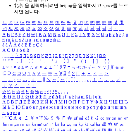
北京 을 입력하시려면
beijing
을 입력하시고 space를 누르
시면 됩니다.
ㅥ
ㅦ
ㅧ
ㅨ
ㅩ
ㅪ
ㅫ
ㅬ
ㅭ
ㅮ
ㅯ
ㅰ
ㅱ
ㅲ
ㅳ
ㅴ
ㅵ
ㅶ
ㅷ
ㅸ
ㅹ
ㅺ
ㅻ
ㅼ
ㅽ
ㅾ
ㅿ
ㆀ
ㆁ
ㆂ
ㆃ
ㆄ
ㆅ
ㆆ
ㆇ
ㆈ
ㆉ
ㆊ
ㆋ
ㆌ
ㆍ
ㆎ
Α
Β
Γ
Δ
Ε
Ζ
Η
Θ
Ι
Κ
Λ
Μ
Ν
Ξ
Ο
Π
Ρ
Σ
Τ
Υ
Φ
Χ
Ψ
Ω
α
β
γ
δ
ε
ζ
η
θ
ι
κ
λ
μ
ν
ξ
ο
π
ρ
σ
τ
υ
φ
χ
ψ
ω
á
à
Á
À
é
è
É
È
ç
Ç
ê
Ä
Ö
Ü
ä
ö
ü
ß
ְ
ֳ
ֲ
ֱ
ָ
ַ
ֵ
ֶ
ִ
ֹ
ּ
ֻ
ׂ
ׁ
ּ
ב
ה
נ
מ
צ
ת
ץ
ש
ד
ג
כ
ע
י
ח
ל
ך
ף
ק
ר
א
ט
ו
ן
ם
פ
‘
’
“
”
〔
〕
〈
〉
「
」
『
』
【
】
＂
（
）
［
］
｛
｝
±
×
÷
≠
≤
≥
∞
∴
♂
♀
∠
⊥
⌒
∂
∇
≡
≒
≪
≫
√
∽
∝
∵
∫
∬
∈
∋
⊆
⊇
⊂
⊃
∪
∩
∧
∨
￢
⇒
⇔
∀
∃
∮
∑
∏
＋
－
＜
＝
＞
、
。
·
‥
…
¨
〃
―
∥
＼
∼
´
～
ˇ
˘
˝
˚
˙
¸
˛
¡
¿
ː
！
＇
，
．
／
：
；
？
＾
＿
｀
｜
½
⅓
⅔
¼
¾
⅛
⅜
⅝
⅞
¹
²
³
⁴
ⁿ
₁
₂
₃
₄
Æ
Ð
Ħ
Ĳ
Ł
Ø
Œ
Þ
Ŧ
Ŋ
æ
đ
ð
ħ
ı
ĳ
ĸ
ŀ
ł
ø
œ
ß
þ
ŧ
ŋ
ŉ
А
Б
В
Г
Д
Е
Ё
Ж
З
И
Й
К
Л
М
Н
О
П
Р
С
Т
У
Ф
Х
Ц
Ч
Ш
Щ
Ъ
Ы
Ь
Э
Ю
Я
а
б
в
г
д
е
ё
ж
з
и
й
к
л
м
н
о
п
р
с
т
у
ф
х
ц
ч
ш
щ
ъ
ы
ь
э
ю
я
′
″
℃
Å
￠
￡
￥
¤
℉
‰
＄
％
Ｆ
￦
㎕
㎖
㎗
ℓ
㎘
㏄
㎣
㎤
㎥
㎦
㎙
㎚
㎛
㎜
㎝
㎞
㎟
㎠
㎡
㎢
㏊
㎍
㎎
㎏
㏏
㎈
㎉
㏈
㎧
㎨
㎰
㎱
㎲
㎳
㎴
㎵
㎶
㎷
㎸
㎹
㎀
㎁
㎂
㎃
㎄
㎺
㎻
㎽
㎾
㎿
㎐
㎑