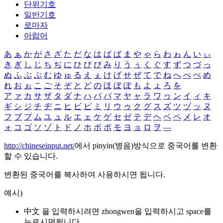
단위기호
일반기호
로마자
아랍어
あ
ぁ
か
が
さ
ざ
た
だ
な
は
ば
ぱ
ま
や
ゃ
ら
わ
ゎ
ん
い
ぃ
き
ぎ
し
じ
ち
ぢ
に
ひ
び
ぴ
み
り
う
ぅ
く
ぐ
す
ず
つ
づ
っ
ぬ
ふ
ぶ
ぷ
む
ゆ
ゅ
る
え
ぇ
け
げ
せ
ぜ
て
で
ね
へ
べ
ぺ
め
れ
お
ぉ
こ
ご
そ
ぞ
と
ど
の
ほ
ぼ
ぽ
も
よ
ょ
ろ
を
ア
ァ
カ
サ
ザ
タ
ダ
ナ
ハ
バ
パ
マ
ヤ
ャ
ラ
ワ
ヮ
ン
イ
ィ
キ
ギ
シ
ジ
チ
ヂ
ニ
ヒ
ビ
ピ
ミ
リ
ウ
ゥ
ク
グ
ス
ズ
ツ
ヅ
ッ
ヌ
フ
ブ
プ
ム
ユ
ュ
ル
エ
ェ
ケ
ゲ
セ
ゼ
テ
デ
ヘ
ベ
ペ
メ
レ
オ
ォ
コ
ゴ
ソ
ゾ
ト
ド
ノ
ホ
ボ
ポ
モ
ヨ
ョ
ロ
ヲ
―
http://chineseinput.net/
에서 pinyin(병음)방식으로 중국어를 변환
할 수 있습니다.
변환된 중국어를 복사하여 사용하시면 됩니다.
예시)
中文 을 입력하시려면
zhongwen
을 입력하시고 space를
누르시면됩니다.