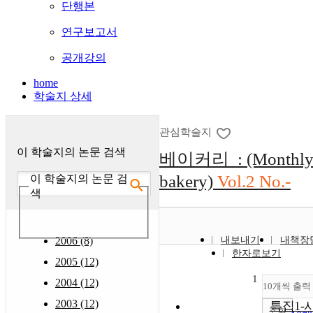
단행본
연구보고서
공개강의
home
학술지 상세
관심학술지
이 학술지의 논문 검색
베이커리 : (Monthl
bakery)
Vol.2 No.-
이 학술지의 논문 검
색
2006 (8)
내보내기
내책장
한자로보기
2005 (12)
1
2004 (12)
10개씩 출력
2003 (12)
특집1-
조회