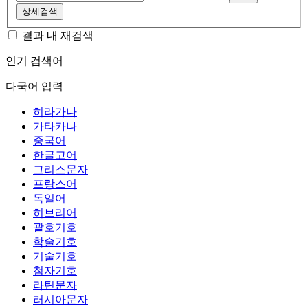
상세검색
결과 내 재검색
인기 검색어
다국어 입력
히라가나
가타카나
중국어
한글고어
그리스문자
프랑스어
독일어
히브리어
괄호기호
학술기호
기술기호
첨자기호
라틴문자
러시아문자