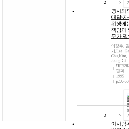
2
명사와
대담-자
위생에
책임과 
무가 필
이강추, 
기,Lee, Ga
Chu,Kim,
Jeong-Gi
대한제
협회
1995
p.50-53
3
이사람-