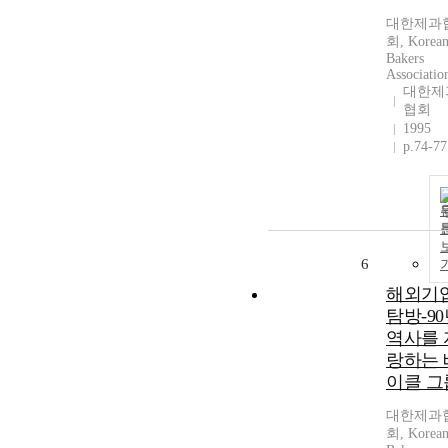
대한제과
회, Korea
Bakers
Associatio
대한제
협회
1995
p.74-77
6
해외기
탐방-9
역사를 
랑하는 
이클 그
대한제과
회, Korea