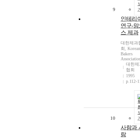
9
인테리
연구-맘
스 제과
대한제과
회, Korea
Bakers
Associatio
대한제
협회
1995
p.112-1
10
사람과 
람