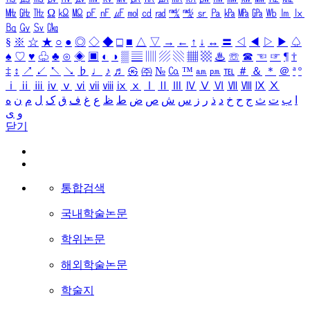
㎒
㎓
㎔
Ω
㏀
㏁
㎊
㎋
㎌
㏖
㏅
㎭
㎮
㎯
㏛
㎩
㎪
㎫
㎬
㏝
㏐
㏓
㏃
㏉
㏜
㏆
§
※
☆
★
○
●
◎
◇
◆
□
■
△
▽
→
←
↑
↓
↔
〓
◁
◀
▷
▶
♤
♠
♡
♥
♧
♣
⊙
◈
▣
◐
◑
▒
▤
▥
▨
▧
▦
▩
♨
☏
☎
☜
☞
¶
†
‡
↕
↗
↙
↖
↘
♭
♩
♪
♬
㉿
㈜
№
㏇
™
㏂
㏘
℡
＃
＆
＊
＠
ª
º
ⅰ
ⅱ
ⅲ
ⅳ
ⅴ
ⅵ
ⅶ
ⅷ
ⅸ
ⅹ
Ⅰ
Ⅱ
Ⅲ
Ⅳ
Ⅴ
Ⅵ
Ⅶ
Ⅷ
Ⅸ
Ⅹ
ا
ب
ت
ث
ج
ح
خ
د
ذ
ر
ز
س
ش
ص
ض
ط
ظ
ع
غ
ف
ق
ک
ل
م
ن
ه
و
ی
닫기
통합검색
국내학술논문
학위논문
해외학술논문
학술지