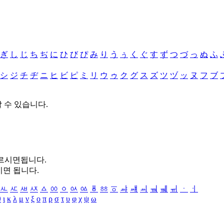
ぎ
し
じ
ち
ぢ
に
ひ
び
ぴ
み
り
う
ぅ
く
ぐ
す
ず
つ
づ
っ
ぬ
ふ
シ
ジ
チ
ヂ
ニ
ヒ
ビ
ピ
ミ
リ
ウ
ゥ
ク
グ
ス
ズ
ツ
ヅ
ッ
ヌ
フ
ブ
할 수 있습니다.
누르시면됩니다.
시면 됩니다.
ㅻ
ㅼ
ㅽ
ㅾ
ㅿ
ㆀ
ㆁ
ㆂ
ㆃ
ㆄ
ㆅ
ㆆ
ㆇ
ㆈ
ㆉ
ㆊ
ㆋ
ㆌ
ㆍ
ㆎ
θ
ι
κ
λ
μ
ν
ξ
ο
π
ρ
σ
τ
υ
φ
χ
ψ
ω