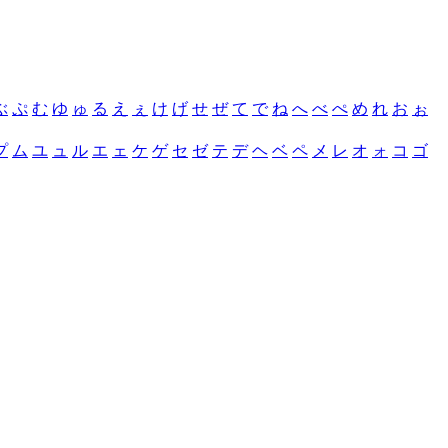
ぶ
ぷ
む
ゆ
ゅ
る
え
ぇ
け
げ
せ
ぜ
て
で
ね
へ
べ
ぺ
め
れ
お
ぉ
プ
ム
ユ
ュ
ル
エ
ェ
ケ
ゲ
セ
ゼ
テ
デ
ヘ
ベ
ペ
メ
レ
オ
ォ
コ
ゴ