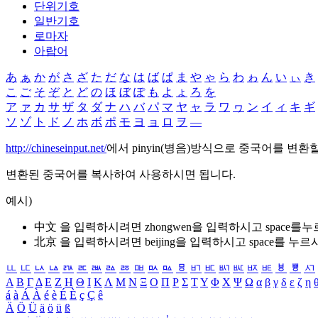
단위기호
일반기호
로마자
아랍어
あ
ぁ
か
が
さ
ざ
た
だ
な
は
ば
ぱ
ま
や
ゃ
ら
わ
ゎ
ん
い
ぃ
き
こ
ご
そ
ぞ
と
ど
の
ほ
ぼ
ぽ
も
よ
ょ
ろ
を
ア
ァ
カ
サ
ザ
タ
ダ
ナ
ハ
バ
パ
マ
ヤ
ャ
ラ
ワ
ヮ
ン
イ
ィ
キ
ギ
ソ
ゾ
ト
ド
ノ
ホ
ボ
ポ
モ
ヨ
ョ
ロ
ヲ
―
http://chineseinput.net/
에서 pinyin(병음)방식으로 중국어를 변환
변환된 중국어를 복사하여 사용하시면 됩니다.
예시)
中文 을 입력하시려면
zhongwen
을 입력하시고 space를
北京 을 입력하시려면
beijing
을 입력하시고 space를 누르
ㅥ
ㅦ
ㅧ
ㅨ
ㅩ
ㅪ
ㅫ
ㅬ
ㅭ
ㅮ
ㅯ
ㅰ
ㅱ
ㅲ
ㅳ
ㅴ
ㅵ
ㅶ
ㅷ
ㅸ
ㅹ
ㅺ
Α
Β
Γ
Δ
Ε
Ζ
Η
Θ
Ι
Κ
Λ
Μ
Ν
Ξ
Ο
Π
Ρ
Σ
Τ
Υ
Φ
Χ
Ψ
Ω
α
β
γ
δ
ε
ζ
η
á
à
Á
À
é
è
É
È
ç
Ç
ê
Ä
Ö
Ü
ä
ö
ü
ß