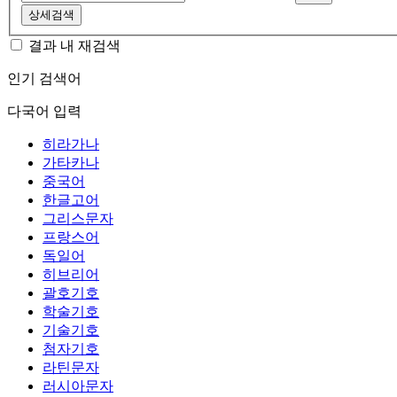
상세검색
결과 내 재검색
인기 검색어
다국어 입력
히라가나
가타카나
중국어
한글고어
그리스문자
프랑스어
독일어
히브리어
괄호기호
학술기호
기술기호
첨자기호
라틴문자
러시아문자