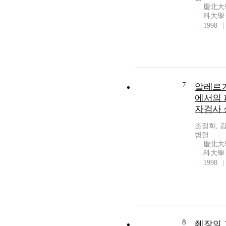
慶北大
科大學
1998
7
알레르
에서의
자검사 
조정화, 
병렬
慶北大
科大學
1998
8
췌장의