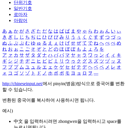
단위기호
일반기호
로마자
아랍어
あ
ぁ
か
が
さ
ざ
た
だ
な
は
ば
ぱ
ま
や
ゃ
ら
わ
ゎ
ん
い
ぃ
き
ぎ
し
じ
ち
ぢ
に
ひ
び
ぴ
み
り
う
ぅ
く
ぐ
す
ず
つ
づ
っ
ぬ
ふ
ぶ
ぷ
む
ゆ
ゅ
る
え
ぇ
け
げ
せ
ぜ
て
で
ね
へ
べ
ぺ
め
れ
お
ぉ
こ
ご
そ
ぞ
と
ど
の
ほ
ぼ
ぽ
も
よ
ょ
ろ
を
ア
ァ
カ
サ
ザ
タ
ダ
ナ
ハ
バ
パ
マ
ヤ
ャ
ラ
ワ
ヮ
ン
イ
ィ
キ
ギ
シ
ジ
チ
ヂ
ニ
ヒ
ビ
ピ
ミ
リ
ウ
ゥ
ク
グ
ス
ズ
ツ
ヅ
ッ
ヌ
フ
ブ
プ
ム
ユ
ュ
ル
エ
ェ
ケ
ゲ
セ
ゼ
テ
デ
ヘ
ベ
ペ
メ
レ
オ
ォ
コ
ゴ
ソ
ゾ
ト
ド
ノ
ホ
ボ
ポ
モ
ヨ
ョ
ロ
ヲ
―
http://chineseinput.net/
에서 pinyin(병음)방식으로 중국어를 변환
할 수 있습니다.
변환된 중국어를 복사하여 사용하시면 됩니다.
예시)
中文 을 입력하시려면
zhongwen
을 입력하시고 space를
누르시면됩니다.