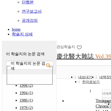
단행본
연구보고서
공개강의
home
학술지 상세
관심학술지
이 학술지의 논문 검색
慶北醫大雜誌
Vol.3
이 학술지의 논문 검
색
내보내기
내책장
한자로보기
1998 (2)
1
1994 (1)
10개
1986 (1)
Treatmen
조회
Chronic 
1978 (2)