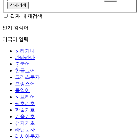
상세검색
결과 내 재검색
인기 검색어
다국어 입력
히라가나
가타카나
중국어
한글고어
그리스문자
프랑스어
독일어
히브리어
괄호기호
학술기호
기술기호
첨자기호
라틴문자
러시아문자