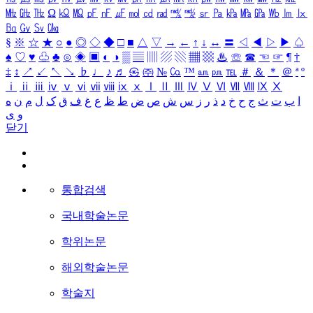
㎒
㎓
㎔
Ω
㏀
㏁
㎊
㎋
㎌
㏖
㏅
㎭
㎮
㎯
㏛
㎩
㎪
㎫
㎬
㏝
㏐
㏓
㏃
㏉
㏜
㏆
§
※
☆
★
○
●
◎
◇
◆
□
■
△
▽
→
←
↑
↓
↔
〓
◁
◀
▷
▶
♤
♠
♡
♥
♧
♣
⊙
◈
▣
◐
◑
▒
▤
▥
▨
▧
▦
▩
♨
☏
☎
☜
☞
¶
†
‡
↕
↗
↙
↖
↘
♭
♩
♪
♬
㉿
㈜
№
㏇
™
㏂
㏘
℡
＃
＆
＊
＠
ª
º
ⅰ
ⅱ
ⅲ
ⅳ
ⅴ
ⅵ
ⅶ
ⅷ
ⅸ
ⅹ
Ⅰ
Ⅱ
Ⅲ
Ⅳ
Ⅴ
Ⅵ
Ⅶ
Ⅷ
Ⅸ
Ⅹ
ا
ب
ت
ث
ج
ح
خ
د
ذ
ر
ز
س
ش
ص
ض
ط
ظ
ع
غ
ف
ق
ک
ل
م
ن
ه
و
ی
닫기
통합검색
국내학술논문
학위논문
해외학술논문
학술지