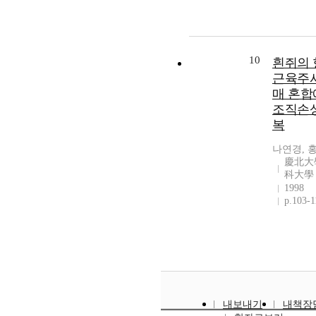
10
흰쥐의
근육주
매 혼합
조직손
복
나연경, 
慶北大
科大學
1998
p.103-1
내보내기
내책장