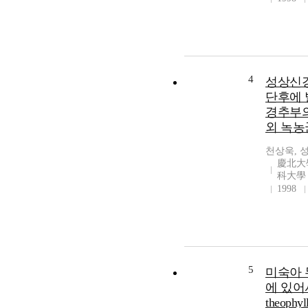
4
성상신
단후에
경추부
외 녹농
천상욱, 
慶北大
科大學
1998
5
미숙아
에 있어
theophyl