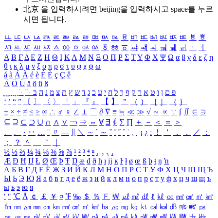
北京 을 입력하시려면
beijing
을 입력하시고 space를 누르
시면 됩니다.
ㅥ
ㅦ
ㅧ
ㅨ
ㅩ
ㅪ
ㅫ
ㅬ
ㅭ
ㅮ
ㅯ
ㅰ
ㅱ
ㅲ
ㅳ
ㅴ
ㅵ
ㅶ
ㅷ
ㅸ
ㅹ
ㅺ
ㅻ
ㅼ
ㅽ
ㅾ
ㅿ
ㆀ
ㆁ
ㆂ
ㆃ
ㆄ
ㆅ
ㆆ
ㆇ
ㆈ
ㆉ
ㆊ
ㆋ
ㆌ
ㆍ
ㆎ
Α
Β
Γ
Δ
Ε
Ζ
Η
Θ
Ι
Κ
Λ
Μ
Ν
Ξ
Ο
Π
Ρ
Σ
Τ
Υ
Φ
Χ
Ψ
Ω
α
β
γ
δ
ε
ζ
η
θ
ι
κ
λ
μ
ν
ξ
ο
π
ρ
σ
τ
υ
φ
χ
ψ
ω
á
à
Á
À
é
è
É
È
ç
Ç
ê
Ä
Ö
Ü
ä
ö
ü
ß
ְ
ֳ
ֲ
ֱ
ָ
ַ
ֵ
ֶ
ִ
ֹ
ּ
ֻ
ׂ
ׁ
ּ
ב
ה
נ
מ
צ
ת
ץ
ש
ד
ג
כ
ע
י
ח
ל
ך
ף
ק
ר
א
ט
ו
ן
ם
פ
‘
’
“
”
〔
〕
〈
〉
「
」
『
』
【
】
＂
（
）
［
］
｛
｝
±
×
÷
≠
≤
≥
∞
∴
♂
♀
∠
⊥
⌒
∂
∇
≡
≒
≪
≫
√
∽
∝
∵
∫
∬
∈
∋
⊆
⊇
⊂
⊃
∪
∩
∧
∨
￢
⇒
⇔
∀
∃
∮
∑
∏
＋
－
＜
＝
＞
、
。
·
‥
…
¨
〃
―
∥
＼
∼
´
～
ˇ
˘
˝
˚
˙
¸
˛
¡
¿
ː
！
＇
，
．
／
：
；
？
＾
＿
｀
｜
½
⅓
⅔
¼
¾
⅛
⅜
⅝
⅞
¹
²
³
⁴
ⁿ
₁
₂
₃
₄
Æ
Ð
Ħ
Ĳ
Ł
Ø
Œ
Þ
Ŧ
Ŋ
æ
đ
ð
ħ
ı
ĳ
ĸ
ŀ
ł
ø
œ
ß
þ
ŧ
ŋ
ŉ
А
Б
В
Г
Д
Е
Ё
Ж
З
И
Й
К
Л
М
Н
О
П
Р
С
Т
У
Ф
Х
Ц
Ч
Ш
Щ
Ъ
Ы
Ь
Э
Ю
Я
а
б
в
г
д
е
ё
ж
з
и
й
к
л
м
н
о
п
р
с
т
у
ф
х
ц
ч
ш
щ
ъ
ы
ь
э
ю
я
′
″
℃
Å
￠
￡
￥
¤
℉
‰
＄
％
Ｆ
￦
㎕
㎖
㎗
ℓ
㎘
㏄
㎣
㎤
㎥
㎦
㎙
㎚
㎛
㎜
㎝
㎞
㎟
㎠
㎡
㎢
㏊
㎍
㎎
㎏
㏏
㎈
㎉
㏈
㎧
㎨
㎰
㎱
㎲
㎳
㎴
㎵
㎶
㎷
㎸
㎹
㎀
㎁
㎂
㎃
㎄
㎺
㎻
㎽
㎾
㎿
㎐
㎑