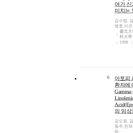
여가 
미치는 
김수영, 
병호,이건
慶北大
科大學
1998
6
아토피
환자에 
Gamma-
Linoleni
Acid(E
의 임상
김도원, 
동주,전재
립