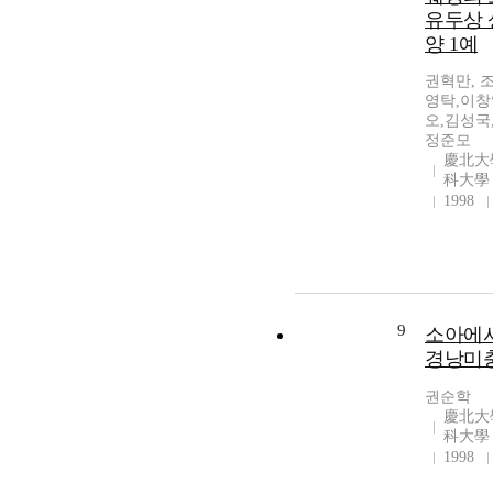
유두상
양 1예
권혁만, 
영탁,이창
오,김성국
정준모
慶北大
科大學
1998
9
소아에
경낭미충
권순학
慶北大
科大學
1998