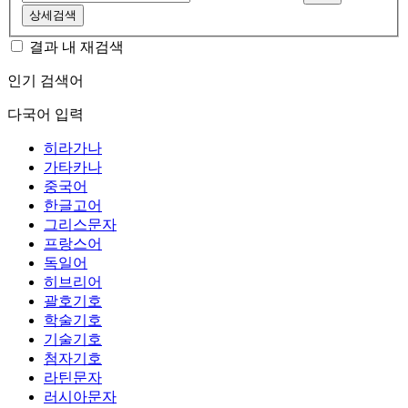
상세검색
결과 내 재검색
인기 검색어
다국어 입력
히라가나
가타카나
중국어
한글고어
그리스문자
프랑스어
독일어
히브리어
괄호기호
학술기호
기술기호
첨자기호
라틴문자
러시아문자