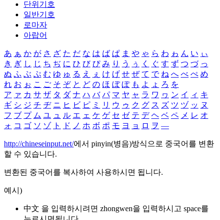
단위기호
일반기호
로마자
아랍어
あ
ぁ
か
が
さ
ざ
た
だ
な
は
ば
ぱ
ま
や
ゃ
ら
わ
ゎ
ん
い
ぃ
き
ぎ
し
じ
ち
ぢ
に
ひ
び
ぴ
み
り
う
ぅ
く
ぐ
す
ず
つ
づ
っ
ぬ
ふ
ぶ
ぷ
む
ゆ
ゅ
る
え
ぇ
け
げ
せ
ぜ
て
で
ね
へ
べ
ぺ
め
れ
お
ぉ
こ
ご
そ
ぞ
と
ど
の
ほ
ぼ
ぽ
も
よ
ょ
ろ
を
ア
ァ
カ
サ
ザ
タ
ダ
ナ
ハ
バ
パ
マ
ヤ
ャ
ラ
ワ
ヮ
ン
イ
ィ
キ
ギ
シ
ジ
チ
ヂ
ニ
ヒ
ビ
ピ
ミ
リ
ウ
ゥ
ク
グ
ス
ズ
ツ
ヅ
ッ
ヌ
フ
ブ
プ
ム
ユ
ュ
ル
エ
ェ
ケ
ゲ
セ
ゼ
テ
デ
ヘ
ベ
ペ
メ
レ
オ
ォ
コ
ゴ
ソ
ゾ
ト
ド
ノ
ホ
ボ
ポ
モ
ヨ
ョ
ロ
ヲ
―
http://chineseinput.net/
에서 pinyin(병음)방식으로 중국어를 변환
할 수 있습니다.
변환된 중국어를 복사하여 사용하시면 됩니다.
예시)
中文 을 입력하시려면
zhongwen
을 입력하시고 space를
누르시면됩니다.