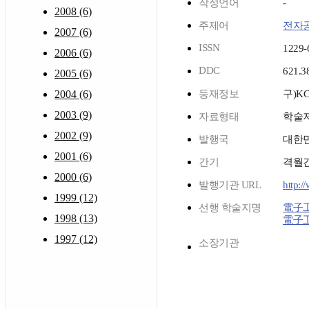
작성언어
-
2008 (6)
주제어
전자
2007 (6)
ISSN
1229-
2006 (6)
DDC
621.3
2005 (6)
2004 (6)
등재정보
구)K
2003 (9)
자료형태
학술
2002 (9)
발행국
대한
2001 (6)
간기
격월
2000 (6)
발행기관 URL
http:/
1999 (12)
선행 학술지명
電子工
1998 (13)
電子工
1997 (12)
소장기관