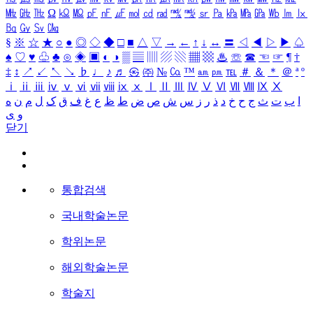
㎒
㎓
㎔
Ω
㏀
㏁
㎊
㎋
㎌
㏖
㏅
㎭
㎮
㎯
㏛
㎩
㎪
㎫
㎬
㏝
㏐
㏓
㏃
㏉
㏜
㏆
§
※
☆
★
○
●
◎
◇
◆
□
■
△
▽
→
←
↑
↓
↔
〓
◁
◀
▷
▶
♤
♠
♡
♥
♧
♣
⊙
◈
▣
◐
◑
▒
▤
▥
▨
▧
▦
▩
♨
☏
☎
☜
☞
¶
†
‡
↕
↗
↙
↖
↘
♭
♩
♪
♬
㉿
㈜
№
㏇
™
㏂
㏘
℡
＃
＆
＊
＠
ª
º
ⅰ
ⅱ
ⅲ
ⅳ
ⅴ
ⅵ
ⅶ
ⅷ
ⅸ
ⅹ
Ⅰ
Ⅱ
Ⅲ
Ⅳ
Ⅴ
Ⅵ
Ⅶ
Ⅷ
Ⅸ
Ⅹ
ا
ب
ت
ث
ج
ح
خ
د
ذ
ر
ز
س
ش
ص
ض
ط
ظ
ع
غ
ف
ق
ک
ل
م
ن
ه
و
ی
닫기
통합검색
국내학술논문
학위논문
해외학술논문
학술지