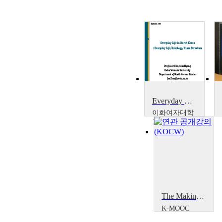
Everyday Life in North Korea
이화여자대학
교
김석향
The Making of International Law in Korea
K-MOOC
인하대학교