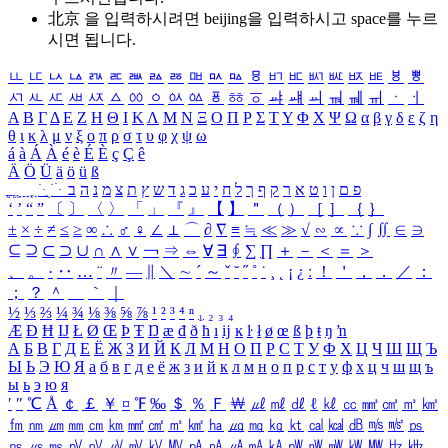
北京 을 입력하시려면
beijing
을 입력하시고 space를 누르
시면 됩니다.
ㅥ
ㅦ
ㅧ
ㅨ
ㅩ
ㅪ
ㅫ
ㅬ
ㅭ
ㅮ
ㅯ
ㅰ
ㅱ
ㅲ
ㅳ
ㅴ
ㅵ
ㅶ
ㅷ
ㅸ
ㅹ
ㅺ
ㅻ
ㅼ
ㅽ
ㅾ
ㅿ
ㆀ
ㆁ
ㆂ
ㆃ
ㆄ
ㆅ
ㆆ
ㆇ
ㆈ
ㆉ
ㆊ
ㆋ
ㆌ
ㆍ
ㆎ
Α
Β
Γ
Δ
Ε
Ζ
Η
Θ
Ι
Κ
Λ
Μ
Ν
Ξ
Ο
Π
Ρ
Σ
Τ
Υ
Φ
Χ
Ψ
Ω
α
β
γ
δ
ε
ζ
η
θ
ι
κ
λ
μ
ν
ξ
ο
π
ρ
σ
τ
υ
φ
χ
ψ
ω
á
à
Á
À
é
è
É
È
ç
Ç
ê
Ä
Ö
Ü
ä
ö
ü
ß
ְ
ֳ
ֲ
ֱ
ָ
ַ
ֵ
ֶ
ִ
ֹ
ּ
ֻ
ׂ
ׁ
ּ
ב
ה
נ
מ
צ
ת
ץ
ש
ד
ג
כ
ע
י
ח
ל
ך
ף
ק
ר
א
ט
ו
ן
ם
פ
‘
’
“
”
〔
〕
〈
〉
「
」
『
』
【
】
＂
（
）
［
］
｛
｝
±
×
÷
≠
≤
≥
∞
∴
♂
♀
∠
⊥
⌒
∂
∇
≡
≒
≪
≫
√
∽
∝
∵
∫
∬
∈
∋
⊆
⊇
⊂
⊃
∪
∩
∧
∨
￢
⇒
⇔
∀
∃
∮
∑
∏
＋
－
＜
＝
＞
、
。
·
‥
…
¨
〃
―
∥
＼
∼
´
～
ˇ
˘
˝
˚
˙
¸
˛
¡
¿
ː
！
＇
，
．
／
：
；
？
＾
＿
｀
｜
½
⅓
⅔
¼
¾
⅛
⅜
⅝
⅞
¹
²
³
⁴
ⁿ
₁
₂
₃
₄
Æ
Ð
Ħ
Ĳ
Ł
Ø
Œ
Þ
Ŧ
Ŋ
æ
đ
ð
ħ
ı
ĳ
ĸ
ŀ
ł
ø
œ
ß
þ
ŧ
ŋ
ŉ
А
Б
В
Г
Д
Е
Ё
Ж
З
И
Й
К
Л
М
Н
О
П
Р
С
Т
У
Ф
Х
Ц
Ч
Ш
Щ
Ъ
Ы
Ь
Э
Ю
Я
а
б
в
г
д
е
ё
ж
з
и
й
к
л
м
н
о
п
р
с
т
у
ф
х
ц
ч
ш
щ
ъ
ы
ь
э
ю
я
′
″
℃
Å
￠
￡
￥
¤
℉
‰
＄
％
Ｆ
￦
㎕
㎖
㎗
ℓ
㎘
㏄
㎣
㎤
㎥
㎦
㎙
㎚
㎛
㎜
㎝
㎞
㎟
㎠
㎡
㎢
㏊
㎍
㎎
㎏
㏏
㎈
㎉
㏈
㎧
㎨
㎰
㎱
㎲
㎳
㎴
㎵
㎶
㎷
㎸
㎹
㎀
㎁
㎂
㎃
㎄
㎺
㎻
㎽
㎾
㎿
㎐
㎑