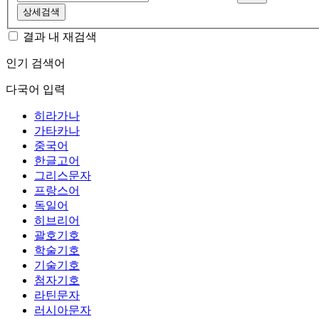
상세검색
결과 내 재검색
인기 검색어
다국어 입력
히라가나
가타카나
중국어
한글고어
그리스문자
프랑스어
독일어
히브리어
괄호기호
학술기호
기술기호
첨자기호
라틴문자
러시아문자