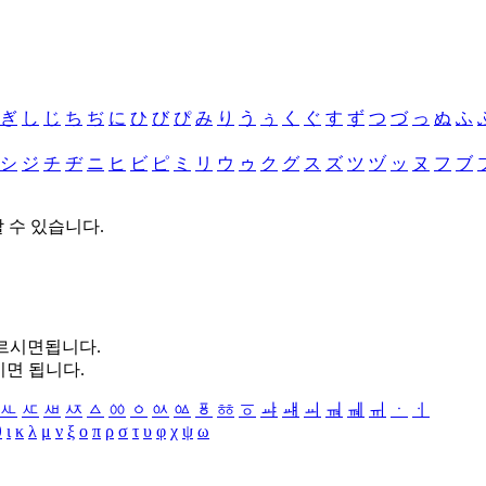
ぎ
し
じ
ち
ぢ
に
ひ
び
ぴ
み
り
う
ぅ
く
ぐ
す
ず
つ
づ
っ
ぬ
ふ
シ
ジ
チ
ヂ
ニ
ヒ
ビ
ピ
ミ
リ
ウ
ゥ
ク
グ
ス
ズ
ツ
ヅ
ッ
ヌ
フ
ブ
할 수 있습니다.
누르시면됩니다.
시면 됩니다.
ㅻ
ㅼ
ㅽ
ㅾ
ㅿ
ㆀ
ㆁ
ㆂ
ㆃ
ㆄ
ㆅ
ㆆ
ㆇ
ㆈ
ㆉ
ㆊ
ㆋ
ㆌ
ㆍ
ㆎ
θ
ι
κ
λ
μ
ν
ξ
ο
π
ρ
σ
τ
υ
φ
χ
ψ
ω