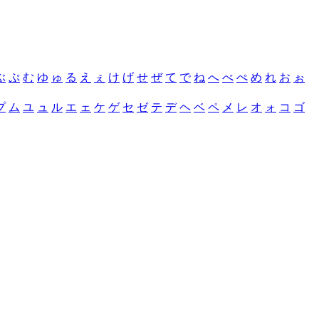
ぶ
ぷ
む
ゆ
ゅ
る
え
ぇ
け
げ
せ
ぜ
て
で
ね
へ
べ
ぺ
め
れ
お
ぉ
プ
ム
ユ
ュ
ル
エ
ェ
ケ
ゲ
セ
ゼ
テ
デ
ヘ
ベ
ペ
メ
レ
オ
ォ
コ
ゴ