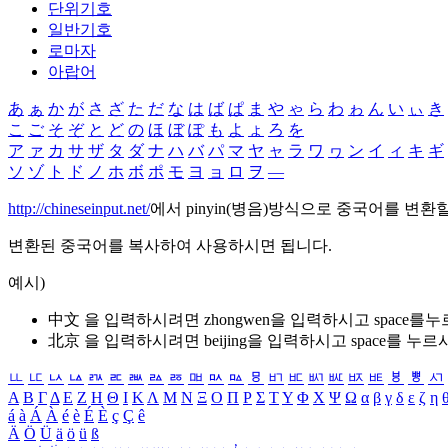
단위기호
일반기호
로마자
아랍어
あ
ぁ
か
が
さ
ざ
た
だ
な
は
ば
ぱ
ま
や
ゃ
ら
わ
ゎ
ん
い
ぃ
き
こ
ご
そ
ぞ
と
ど
の
ほ
ぼ
ぽ
も
よ
ょ
ろ
を
ア
ァ
カ
サ
ザ
タ
ダ
ナ
ハ
バ
パ
マ
ヤ
ャ
ラ
ワ
ヮ
ン
イ
ィ
キ
ギ
ソ
ゾ
ト
ド
ノ
ホ
ボ
ポ
モ
ヨ
ョ
ロ
ヲ
―
http://chineseinput.net/
에서 pinyin(병음)방식으로 중국어를 변환
변환된 중국어를 복사하여 사용하시면 됩니다.
예시)
中文 을 입력하시려면
zhongwen
을 입력하시고 space를
北京 을 입력하시려면
beijing
을 입력하시고 space를 누르
ㅥ
ㅦ
ㅧ
ㅨ
ㅩ
ㅪ
ㅫ
ㅬ
ㅭ
ㅮ
ㅯ
ㅰ
ㅱ
ㅲ
ㅳ
ㅴ
ㅵ
ㅶ
ㅷ
ㅸ
ㅹ
ㅺ
Α
Β
Γ
Δ
Ε
Ζ
Η
Θ
Ι
Κ
Λ
Μ
Ν
Ξ
Ο
Π
Ρ
Σ
Τ
Υ
Φ
Χ
Ψ
Ω
α
β
γ
δ
ε
ζ
η
á
à
Á
À
é
è
É
È
ç
Ç
ê
Ä
Ö
Ü
ä
ö
ü
ß