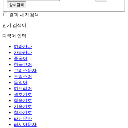
상세검색
결과 내 재검색
인기 검색어
다국어 입력
히라가나
가타카나
중국어
한글고어
그리스문자
프랑스어
독일어
히브리어
괄호기호
학술기호
기술기호
첨자기호
라틴문자
러시아문자