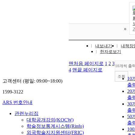
내보내기
내책장
한자로보기
맨처음 페이지로
1
2
3
10개씩 출
4
맨끝 페이지로
조회
10
고객센터 (평일: 09:00~18:00)
출
20
1599-3122
출
ARS 번호안내
30
출
관련누리집
50
대학공개강의(KOCW)
출
학술정보통계시스템(Rinfo)
10
외국학술지지원센터(FRIC)