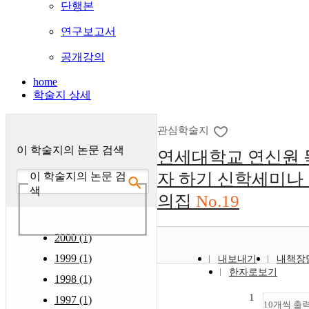
단행본
연구보고서
공개강의
home
학술지 상세
관심학술지
이 학술지의 논문 검색
연세대학교 연신원 
자 하기 신학세미나
이 학술지의 논문 검
색
의집
No.19
2000 (1)
1999 (1)
내보내기
내책장
한자로보기
1998 (1)
1
1997 (1)
10개씩 출