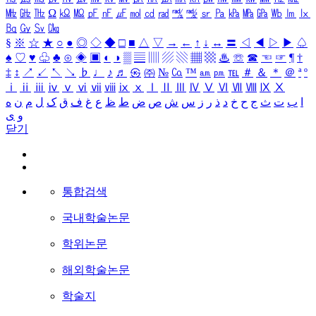
㎒
㎓
㎔
Ω
㏀
㏁
㎊
㎋
㎌
㏖
㏅
㎭
㎮
㎯
㏛
㎩
㎪
㎫
㎬
㏝
㏐
㏓
㏃
㏉
㏜
㏆
§
※
☆
★
○
●
◎
◇
◆
□
■
△
▽
→
←
↑
↓
↔
〓
◁
◀
▷
▶
♤
♠
♡
♥
♧
♣
⊙
◈
▣
◐
◑
▒
▤
▥
▨
▧
▦
▩
♨
☏
☎
☜
☞
¶
†
‡
↕
↗
↙
↖
↘
♭
♩
♪
♬
㉿
㈜
№
㏇
™
㏂
㏘
℡
＃
＆
＊
＠
ª
º
ⅰ
ⅱ
ⅲ
ⅳ
ⅴ
ⅵ
ⅶ
ⅷ
ⅸ
ⅹ
Ⅰ
Ⅱ
Ⅲ
Ⅳ
Ⅴ
Ⅵ
Ⅶ
Ⅷ
Ⅸ
Ⅹ
ا
ب
ت
ث
ج
ح
خ
د
ذ
ر
ز
س
ش
ص
ض
ط
ظ
ع
غ
ف
ق
ک
ل
م
ن
ه
و
ی
닫기
통합검색
국내학술논문
학위논문
해외학술논문
학술지