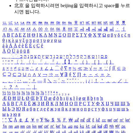
北京 을 입력하시려면
beijing
을 입력하시고 space를 누르
시면 됩니다.
ㅥ
ㅦ
ㅧ
ㅨ
ㅩ
ㅪ
ㅫ
ㅬ
ㅭ
ㅮ
ㅯ
ㅰ
ㅱ
ㅲ
ㅳ
ㅴ
ㅵ
ㅶ
ㅷ
ㅸ
ㅹ
ㅺ
ㅻ
ㅼ
ㅽ
ㅾ
ㅿ
ㆀ
ㆁ
ㆂ
ㆃ
ㆄ
ㆅ
ㆆ
ㆇ
ㆈ
ㆉ
ㆊ
ㆋ
ㆌ
ㆍ
ㆎ
Α
Β
Γ
Δ
Ε
Ζ
Η
Θ
Ι
Κ
Λ
Μ
Ν
Ξ
Ο
Π
Ρ
Σ
Τ
Υ
Φ
Χ
Ψ
Ω
α
β
γ
δ
ε
ζ
η
θ
ι
κ
λ
μ
ν
ξ
ο
π
ρ
σ
τ
υ
φ
χ
ψ
ω
á
à
Á
À
é
è
É
È
ç
Ç
ê
Ä
Ö
Ü
ä
ö
ü
ß
ְ
ֳ
ֲ
ֱ
ָ
ַ
ֵ
ֶ
ִ
ֹ
ּ
ֻ
ׂ
ׁ
ּ
ב
ה
נ
מ
צ
ת
ץ
ש
ד
ג
כ
ע
י
ח
ל
ך
ף
ק
ר
א
ט
ו
ן
ם
פ
‘
’
“
”
〔
〕
〈
〉
「
」
『
』
【
】
＂
（
）
［
］
｛
｝
±
×
÷
≠
≤
≥
∞
∴
♂
♀
∠
⊥
⌒
∂
∇
≡
≒
≪
≫
√
∽
∝
∵
∫
∬
∈
∋
⊆
⊇
⊂
⊃
∪
∩
∧
∨
￢
⇒
⇔
∀
∃
∮
∑
∏
＋
－
＜
＝
＞
、
。
·
‥
…
¨
〃
―
∥
＼
∼
´
～
ˇ
˘
˝
˚
˙
¸
˛
¡
¿
ː
！
＇
，
．
／
：
；
？
＾
＿
｀
｜
½
⅓
⅔
¼
¾
⅛
⅜
⅝
⅞
¹
²
³
⁴
ⁿ
₁
₂
₃
₄
Æ
Ð
Ħ
Ĳ
Ł
Ø
Œ
Þ
Ŧ
Ŋ
æ
đ
ð
ħ
ı
ĳ
ĸ
ŀ
ł
ø
œ
ß
þ
ŧ
ŋ
ŉ
А
Б
В
Г
Д
Е
Ё
Ж
З
И
Й
К
Л
М
Н
О
П
Р
С
Т
У
Ф
Х
Ц
Ч
Ш
Щ
Ъ
Ы
Ь
Э
Ю
Я
а
б
в
г
д
е
ё
ж
з
и
й
к
л
м
н
о
п
р
с
т
у
ф
х
ц
ч
ш
щ
ъ
ы
ь
э
ю
я
′
″
℃
Å
￠
￡
￥
¤
℉
‰
＄
％
Ｆ
￦
㎕
㎖
㎗
ℓ
㎘
㏄
㎣
㎤
㎥
㎦
㎙
㎚
㎛
㎜
㎝
㎞
㎟
㎠
㎡
㎢
㏊
㎍
㎎
㎏
㏏
㎈
㎉
㏈
㎧
㎨
㎰
㎱
㎲
㎳
㎴
㎵
㎶
㎷
㎸
㎹
㎀
㎁
㎂
㎃
㎄
㎺
㎻
㎽
㎾
㎿
㎐
㎑