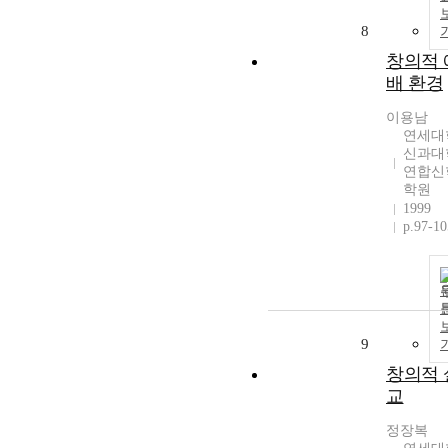
8
창의적 
배 환경
이용남
연세대
신과대
연합신
학원
1999
p.97-10
9
창의적 
교
정장복