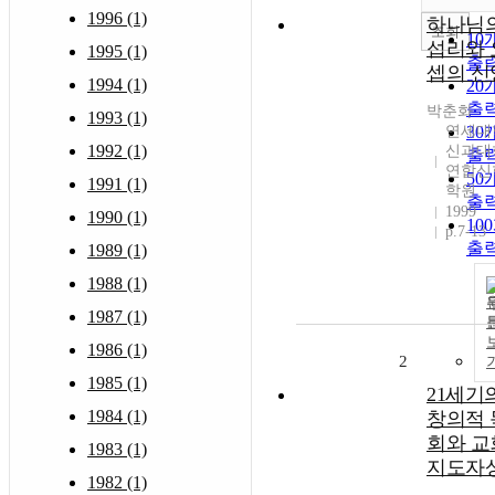
1996 (1)
하나님
조회
10
섭리와 
1995 (1)
출
셉의 신
1994 (1)
20
출
박춘화
1993 (1)
연세대
30
1992 (1)
신과대
출
연합신
50
1991 (1)
학원
출
1999
1990 (1)
10
p.7-13
출
1989 (1)
1988 (1)
1987 (1)
1986 (1)
2
1985 (1)
21세기
1984 (1)
창의적 
회와 교
1983 (1)
지도자
1982 (1)