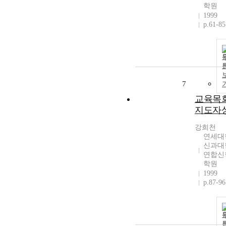
학원
1999
p.61-85
7
교육목
지도자
강희천
연세대
신과대
연합신
학원
1999
p.87-96