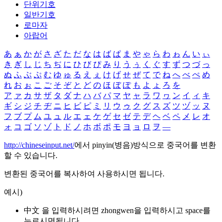
단위기호
일반기호
로마자
아랍어
あ
ぁ
か
が
さ
ざ
た
だ
な
は
ば
ぱ
ま
や
ゃ
ら
わ
ゎ
ん
い
ぃ
き
ぎ
し
じ
ち
ぢ
に
ひ
び
ぴ
み
り
う
ぅ
く
ぐ
す
ず
つ
づ
っ
ぬ
ふ
ぶ
ぷ
む
ゆ
ゅ
る
え
ぇ
け
げ
せ
ぜ
て
で
ね
へ
べ
ぺ
め
れ
お
ぉ
こ
ご
そ
ぞ
と
ど
の
ほ
ぼ
ぽ
も
よ
ょ
ろ
を
ア
ァ
カ
サ
ザ
タ
ダ
ナ
ハ
バ
パ
マ
ヤ
ャ
ラ
ワ
ヮ
ン
イ
ィ
キ
ギ
シ
ジ
チ
ヂ
ニ
ヒ
ビ
ピ
ミ
リ
ウ
ゥ
ク
グ
ス
ズ
ツ
ヅ
ッ
ヌ
フ
ブ
プ
ム
ユ
ュ
ル
エ
ェ
ケ
ゲ
セ
ゼ
テ
デ
ヘ
ベ
ペ
メ
レ
オ
ォ
コ
ゴ
ソ
ゾ
ト
ド
ノ
ホ
ボ
ポ
モ
ヨ
ョ
ロ
ヲ
―
http://chineseinput.net/
에서 pinyin(병음)방식으로 중국어를 변환
할 수 있습니다.
변환된 중국어를 복사하여 사용하시면 됩니다.
예시)
中文 을 입력하시려면
zhongwen
을 입력하시고 space를
누르시면됩니다.