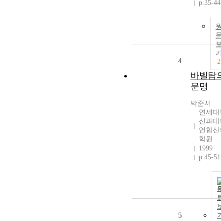
p.35-44
4
2
바벨탑
문명
박준서
연세대
신과대
연합신
학원
1999
p.45-51
5