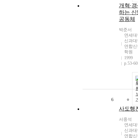
개혁·갱
하는 신
공동체
박준서
연세대
신과대
연합신
학원
1999
p.53-60
6
사도행
서중석
연세대
신과대
연합신