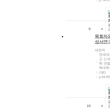
p.74-83
9
목회자
성서연
대천덕
연세대
교 신
학·연
학대학
1985
p.84-89
10