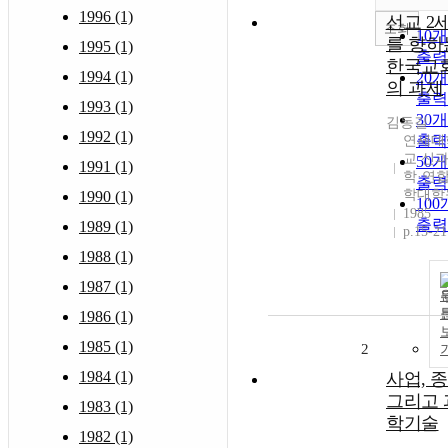
1996 (1)
선교 2
조회
10
를 향하
1995 (1)
출력
한국교
1994 (1)
20
의 과제
출력
1993 (1)
30
김동길
1992 (1)
출력
연세대
교 신
50
1991 (1)
학·연
출력
학대학
1990 (1)
10
1985
출력
1989 (1)
p.15-21
1988 (1)
1987 (1)
1986 (1)
1985 (1)
2
1984 (1)
사업, 
그리고 
1983 (1)
학기술
1982 (1)