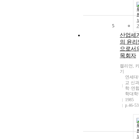
5
산업세
의 윤리
으로서
목회자
켈리언, 
기
연세대
교 신
학·연
학대학
1985
p.46-53