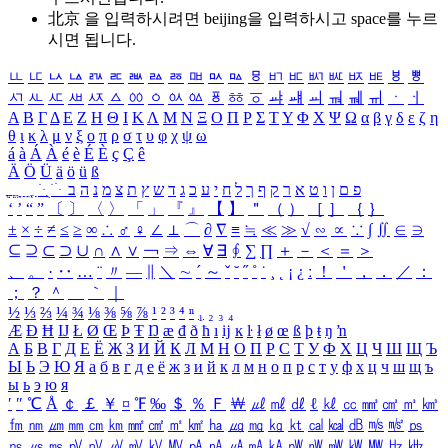
北京 을 입력하시려면
beijing
을 입력하시고 space를 누르
시면 됩니다.
ㅥ
ㅦ
ㅧ
ㅨ
ㅩ
ㅪ
ㅫ
ㅬ
ㅭ
ㅮ
ㅯ
ㅰ
ㅱ
ㅲ
ㅳ
ㅴ
ㅵ
ㅶ
ㅷ
ㅸ
ㅹ
ㅺ
ㅻ
ㅼ
ㅽ
ㅾ
ㅿ
ㆀ
ㆁ
ㆂ
ㆃ
ㆄ
ㆅ
ㆆ
ㆇ
ㆈ
ㆉ
ㆊ
ㆋ
ㆌ
ㆍ
ㆎ
Α
Β
Γ
Δ
Ε
Ζ
Η
Θ
Ι
Κ
Λ
Μ
Ν
Ξ
Ο
Π
Ρ
Σ
Τ
Υ
Φ
Χ
Ψ
Ω
α
β
γ
δ
ε
ζ
η
θ
ι
κ
λ
μ
ν
ξ
ο
π
ρ
σ
τ
υ
φ
χ
ψ
ω
á
à
Á
À
é
è
É
È
ç
Ç
ê
Ä
Ö
Ü
ä
ö
ü
ß
ְ
ֳ
ֲ
ֱ
ָ
ַ
ֵ
ֶ
ִ
ֹ
ּ
ֻ
ׂ
ׁ
ּ
ב
ה
נ
מ
צ
ת
ץ
ש
ד
ג
כ
ע
י
ח
ל
ך
ף
ק
ר
א
ט
ו
ן
ם
פ
‘
’
“
”
〔
〕
〈
〉
「
」
『
』
【
】
＂
（
）
［
］
｛
｝
±
×
÷
≠
≤
≥
∞
∴
♂
♀
∠
⊥
⌒
∂
∇
≡
≒
≪
≫
√
∽
∝
∵
∫
∬
∈
∋
⊆
⊇
⊂
⊃
∪
∩
∧
∨
￢
⇒
⇔
∀
∃
∮
∑
∏
＋
－
＜
＝
＞
、
。
·
‥
…
¨
〃
―
∥
＼
∼
´
～
ˇ
˘
˝
˚
˙
¸
˛
¡
¿
ː
！
＇
，
．
／
：
；
？
＾
＿
｀
｜
½
⅓
⅔
¼
¾
⅛
⅜
⅝
⅞
¹
²
³
⁴
ⁿ
₁
₂
₃
₄
Æ
Ð
Ħ
Ĳ
Ł
Ø
Œ
Þ
Ŧ
Ŋ
æ
đ
ð
ħ
ı
ĳ
ĸ
ŀ
ł
ø
œ
ß
þ
ŧ
ŋ
ŉ
А
Б
В
Г
Д
Е
Ё
Ж
З
И
Й
К
Л
М
Н
О
П
Р
С
Т
У
Ф
Х
Ц
Ч
Ш
Щ
Ъ
Ы
Ь
Э
Ю
Я
а
б
в
г
д
е
ё
ж
з
и
й
к
л
м
н
о
п
р
с
т
у
ф
х
ц
ч
ш
щ
ъ
ы
ь
э
ю
я
′
″
℃
Å
￠
￡
￥
¤
℉
‰
＄
％
Ｆ
￦
㎕
㎖
㎗
ℓ
㎘
㏄
㎣
㎤
㎥
㎦
㎙
㎚
㎛
㎜
㎝
㎞
㎟
㎠
㎡
㎢
㏊
㎍
㎎
㎏
㏏
㎈
㎉
㏈
㎧
㎨
㎰
㎱
㎲
㎳
㎴
㎵
㎶
㎷
㎸
㎹
㎀
㎁
㎂
㎃
㎄
㎺
㎻
㎽
㎾
㎿
㎐
㎑