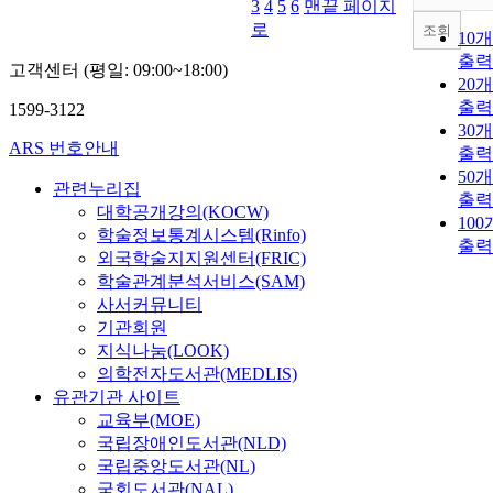
3
4
5
6
맨끝 페이지
로
조회
10
출력
고객센터 (평일: 09:00~18:00)
20
출력
1599-3122
30
ARS 번호안내
출력
50
관련누리집
출력
대학공개강의(KOCW)
10
학술정보통계시스템(Rinfo)
출력
외국학술지지원센터(FRIC)
학술관계분석서비스(SAM)
사서커뮤니티
기관회원
지식나눔(LOOK)
의학전자도서관(MEDLIS)
유관기관 사이트
교육부(MOE)
국립장애인도서관(NLD)
국립중앙도서관(NL)
국회도서관(NAL)