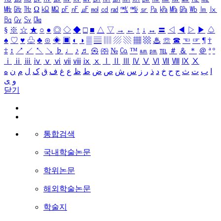
㎒
㎓
㎔
Ω
㏀
㏁
㎊
㎋
㎌
㏖
㏅
㎭
㎮
㎯
㏛
㎩
㎪
㎫
㎬
㏝
㏐
㏓
㏃
㏉
㏜
㏆
§
※
☆
★
○
●
◎
◇
◆
□
■
△
▽
→
←
↑
↓
↔
〓
◁
◀
▷
▶
♤
♠
♡
♥
♧
♣
⊙
◈
▣
◐
◑
▒
▤
▥
▨
▧
▦
▩
♨
☏
☎
☜
☞
¶
†
‡
↕
↗
↙
↖
↘
♭
♩
♪
♬
㉿
㈜
№
㏇
™
㏂
㏘
℡
＃
＆
＊
＠
ª
º
ⅰ
ⅱ
ⅲ
ⅳ
ⅴ
ⅵ
ⅶ
ⅷ
ⅸ
ⅹ
Ⅰ
Ⅱ
Ⅲ
Ⅳ
Ⅴ
Ⅵ
Ⅶ
Ⅷ
Ⅸ
Ⅹ
ا
ب
ت
ث
ج
ح
خ
د
ذ
ر
ز
س
ش
ص
ض
ط
ظ
ع
غ
ف
ق
ک
ل
م
ن
ه
و
ی
닫기
통합검색
국내학술논문
학위논문
해외학술논문
학술지