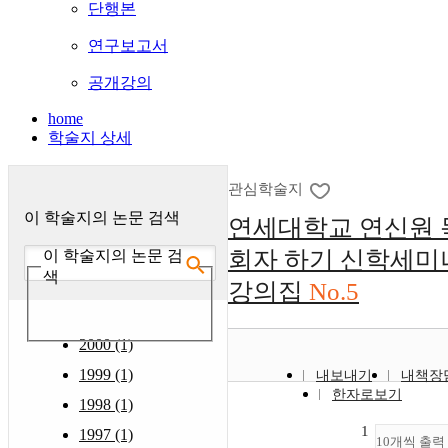
단행본
연구보고서
공개강의
home
학술지 상세
관심학술지
이 학술지의 논문 검색
연세대학교 연신원 
회자 하기 신학세미
이 학술지의 논문 검
색
강의집
No.5
2000 (1)
1999 (1)
내보내기
내책장
한자로보기
1998 (1)
1
1997 (1)
10개씩 출력