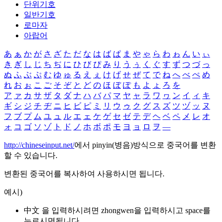
단위기호
일반기호
로마자
아랍어
あ
ぁ
か
が
さ
ざ
た
だ
な
は
ば
ぱ
ま
や
ゃ
ら
わ
ゎ
ん
い
ぃ
き
ぎ
し
じ
ち
ぢ
に
ひ
び
ぴ
み
り
う
ぅ
く
ぐ
す
ず
つ
づ
っ
ぬ
ふ
ぶ
ぷ
む
ゆ
ゅ
る
え
ぇ
け
げ
せ
ぜ
て
で
ね
へ
べ
ぺ
め
れ
お
ぉ
こ
ご
そ
ぞ
と
ど
の
ほ
ぼ
ぽ
も
よ
ょ
ろ
を
ア
ァ
カ
サ
ザ
タ
ダ
ナ
ハ
バ
パ
マ
ヤ
ャ
ラ
ワ
ヮ
ン
イ
ィ
キ
ギ
シ
ジ
チ
ヂ
ニ
ヒ
ビ
ピ
ミ
リ
ウ
ゥ
ク
グ
ス
ズ
ツ
ヅ
ッ
ヌ
フ
ブ
プ
ム
ユ
ュ
ル
エ
ェ
ケ
ゲ
セ
ゼ
テ
デ
ヘ
ベ
ペ
メ
レ
オ
ォ
コ
ゴ
ソ
ゾ
ト
ド
ノ
ホ
ボ
ポ
モ
ヨ
ョ
ロ
ヲ
―
http://chineseinput.net/
에서 pinyin(병음)방식으로 중국어를 변환
할 수 있습니다.
변환된 중국어를 복사하여 사용하시면 됩니다.
예시)
中文 을 입력하시려면
zhongwen
을 입력하시고 space를
누르시면됩니다.