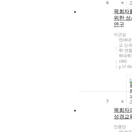
6
목회자
위한 성
연구
이근삼
연세대
교 신
학·연
학대학
1985
p.57-66
7
목회자
성경교
안종만