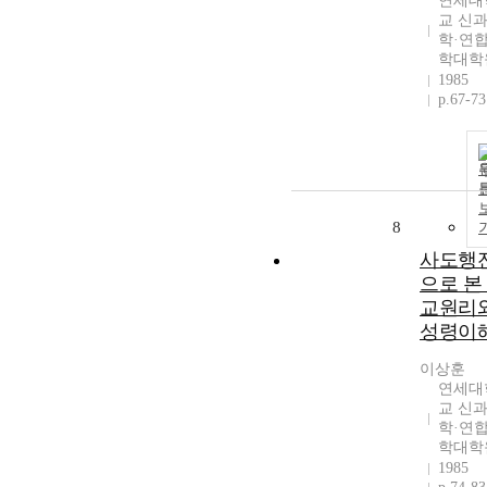
연세대
교 신
학·연
학대학
1985
p.67-73
8
사도행
으로 본
교원리
성령이
이상훈
연세대
교 신
학·연
학대학
1985