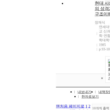
현대 사
의 성격
구조이
정재식
연세대
교 신
학·연
학대학
1985
p.93-10
내보내기
내책장
한자로보기
맨처음 페이지로
1
2
10개씩 출력