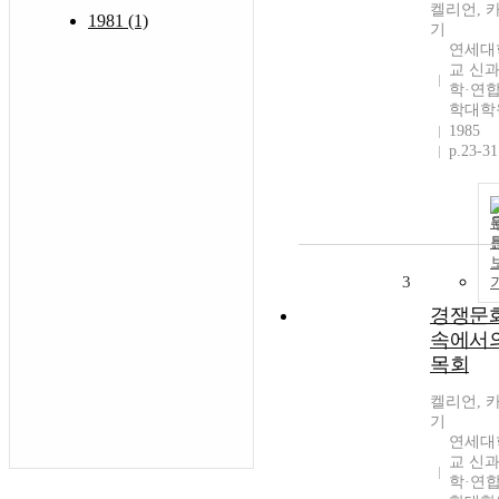
켈리언, 
1981 (1)
기
연세대
교 신
학·연
학대학
1985
p.23-31
3
경쟁문
속에서
목회
켈리언, 
기
연세대
교 신
학·연