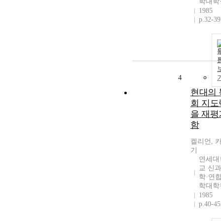
학대학
1985
p.32-39
4
현대의 
회 지도
을 재평
함
켈리언, 
기
연세대
교 신
학·연
학대학
1985
p.40-45