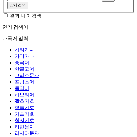
상세검색
결과 내 재검색
인기 검색어
다국어 입력
히라가나
가타카나
중국어
한글고어
그리스문자
프랑스어
독일어
히브리어
괄호기호
학술기호
기술기호
첨자기호
라틴문자
러시아문자