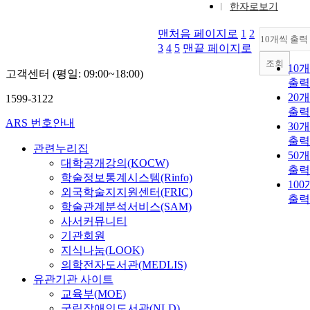
한자로보기
맨처음 페이지로
1
2
10개씩 출력
3
4
5
맨끝 페이지로
조회
10
고객센터 (평일: 09:00~18:00)
출력
20
1599-3122
출력
ARS 번호안내
30
출력
관련누리집
50
대학공개강의(KOCW)
출력
학술정보통계시스템(Rinfo)
10
외국학술지지원센터(FRIC)
출력
학술관계분석서비스(SAM)
사서커뮤니티
기관회원
지식나눔(LOOK)
의학전자도서관(MEDLIS)
유관기관 사이트
교육부(MOE)
국립장애인도서관(NLD)