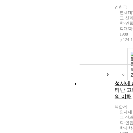
김찬국
연세대
교 신
학·연
학대학
1988
p.124-
8
성서에 
타난 고
의 이해
박준서
연세대
교 신
학·연
학대학