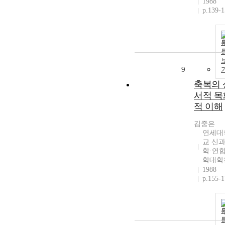
1988
p.139-
9
축복의 
서적 목
적 이해
김중은
연세대
교 신
학·연
학대학
1988
p.155-