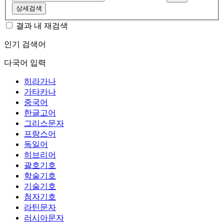
상세검색
결과 내 재검색
인기 검색어
다국어 입력
히라가나
가타카나
중국어
한글고어
그리스문자
프랑스어
독일어
히브리어
괄호기호
학술기호
기술기호
첨자기호
라틴문자
러시아문자