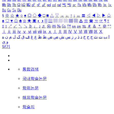
㎒
㎓
㎔
Ω
㏀
㏁
㎊
㎋
㎌
㏖
㏅
㎭
㎮
㎯
㏛
㎩
㎪
㎫
㎬
㏝
㏐
㏓
㏃
㏉
㏜
㏆
§
※
☆
★
○
●
◎
◇
◆
□
■
△
▽
→
←
↑
↓
↔
〓
◁
◀
▷
▶
♤
♠
♡
♥
♧
♣
⊙
◈
▣
◐
◑
▒
▤
▥
▨
▧
▦
▩
♨
☏
☎
☜
☞
¶
†
‡
↕
↗
↙
↖
↘
♭
♩
♪
♬
㉿
㈜
№
㏇
™
㏂
㏘
℡
＃
＆
＊
＠
ª
º
ⅰ
ⅱ
ⅲ
ⅳ
ⅴ
ⅵ
ⅶ
ⅷ
ⅸ
ⅹ
Ⅰ
Ⅱ
Ⅲ
Ⅳ
Ⅴ
Ⅵ
Ⅶ
Ⅷ
Ⅸ
Ⅹ
ا
ب
ت
ث
ج
ح
خ
د
ذ
ر
ز
س
ش
ص
ض
ط
ظ
ع
غ
ف
ق
ک
ل
م
ن
ه
و
ی
닫기
통합검색
국내학술논문
학위논문
해외학술논문
학술지