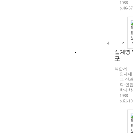
1988
p.46-57
4
십계명 
구
박준서
연세대
교 신
학·연
학대학
1988
p.61-10