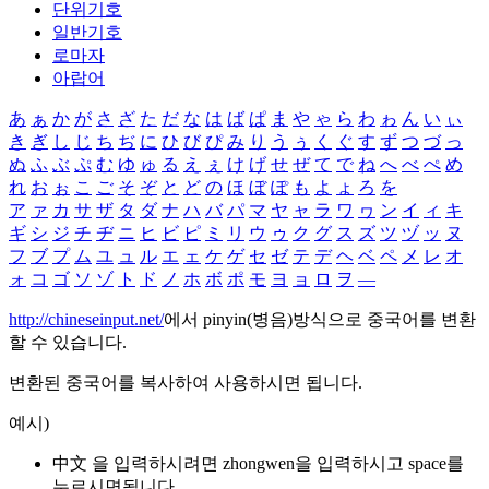
단위기호
일반기호
로마자
아랍어
あ
ぁ
か
が
さ
ざ
た
だ
な
は
ば
ぱ
ま
や
ゃ
ら
わ
ゎ
ん
い
ぃ
き
ぎ
し
じ
ち
ぢ
に
ひ
び
ぴ
み
り
う
ぅ
く
ぐ
す
ず
つ
づ
っ
ぬ
ふ
ぶ
ぷ
む
ゆ
ゅ
る
え
ぇ
け
げ
せ
ぜ
て
で
ね
へ
べ
ぺ
め
れ
お
ぉ
こ
ご
そ
ぞ
と
ど
の
ほ
ぼ
ぽ
も
よ
ょ
ろ
を
ア
ァ
カ
サ
ザ
タ
ダ
ナ
ハ
バ
パ
マ
ヤ
ャ
ラ
ワ
ヮ
ン
イ
ィ
キ
ギ
シ
ジ
チ
ヂ
ニ
ヒ
ビ
ピ
ミ
リ
ウ
ゥ
ク
グ
ス
ズ
ツ
ヅ
ッ
ヌ
フ
ブ
プ
ム
ユ
ュ
ル
エ
ェ
ケ
ゲ
セ
ゼ
テ
デ
ヘ
ベ
ペ
メ
レ
オ
ォ
コ
ゴ
ソ
ゾ
ト
ド
ノ
ホ
ボ
ポ
モ
ヨ
ョ
ロ
ヲ
―
http://chineseinput.net/
에서 pinyin(병음)방식으로 중국어를 변환
할 수 있습니다.
변환된 중국어를 복사하여 사용하시면 됩니다.
예시)
中文 을 입력하시려면
zhongwen
을 입력하시고 space를
누르시면됩니다.