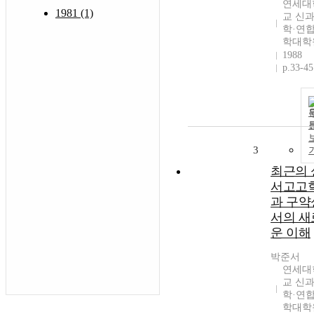
연세대
1981 (1)
교 신
학·연
학대학
1988
p.33-45
3
최근의 
서고고
과 구약
서의 새
운 이해
박준서
연세대
교 신
학·연
학대학