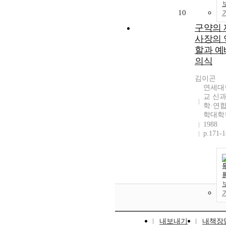
10
구약의 
사장의 
할과 예
의식
김이곤
연세대
교 신
학·연
학대학
1988
p.171-
내보내기
내책장