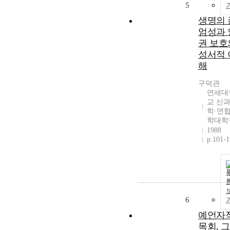
5
생명의 
엄성과 
권 보호
성서적 
해
구덕관
연세대
교 신
학·연
학대학
1988
p.101-
6
예언자
목회, 그