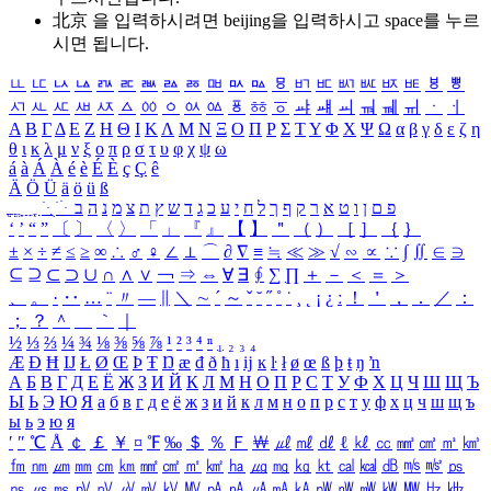
北京 을 입력하시려면
beijing
을 입력하시고 space를 누르
시면 됩니다.
ㅥ
ㅦ
ㅧ
ㅨ
ㅩ
ㅪ
ㅫ
ㅬ
ㅭ
ㅮ
ㅯ
ㅰ
ㅱ
ㅲ
ㅳ
ㅴ
ㅵ
ㅶ
ㅷ
ㅸ
ㅹ
ㅺ
ㅻ
ㅼ
ㅽ
ㅾ
ㅿ
ㆀ
ㆁ
ㆂ
ㆃ
ㆄ
ㆅ
ㆆ
ㆇ
ㆈ
ㆉ
ㆊ
ㆋ
ㆌ
ㆍ
ㆎ
Α
Β
Γ
Δ
Ε
Ζ
Η
Θ
Ι
Κ
Λ
Μ
Ν
Ξ
Ο
Π
Ρ
Σ
Τ
Υ
Φ
Χ
Ψ
Ω
α
β
γ
δ
ε
ζ
η
θ
ι
κ
λ
μ
ν
ξ
ο
π
ρ
σ
τ
υ
φ
χ
ψ
ω
á
à
Á
À
é
è
É
È
ç
Ç
ê
Ä
Ö
Ü
ä
ö
ü
ß
ְ
ֳ
ֲ
ֱ
ָ
ַ
ֵ
ֶ
ִ
ֹ
ּ
ֻ
ׂ
ׁ
ּ
ב
ה
נ
מ
צ
ת
ץ
ש
ד
ג
כ
ע
י
ח
ל
ך
ף
ק
ר
א
ט
ו
ן
ם
פ
‘
’
“
”
〔
〕
〈
〉
「
」
『
』
【
】
＂
（
）
［
］
｛
｝
±
×
÷
≠
≤
≥
∞
∴
♂
♀
∠
⊥
⌒
∂
∇
≡
≒
≪
≫
√
∽
∝
∵
∫
∬
∈
∋
⊆
⊇
⊂
⊃
∪
∩
∧
∨
￢
⇒
⇔
∀
∃
∮
∑
∏
＋
－
＜
＝
＞
、
。
·
‥
…
¨
〃
―
∥
＼
∼
´
～
ˇ
˘
˝
˚
˙
¸
˛
¡
¿
ː
！
＇
，
．
／
：
；
？
＾
＿
｀
｜
½
⅓
⅔
¼
¾
⅛
⅜
⅝
⅞
¹
²
³
⁴
ⁿ
₁
₂
₃
₄
Æ
Ð
Ħ
Ĳ
Ł
Ø
Œ
Þ
Ŧ
Ŋ
æ
đ
ð
ħ
ı
ĳ
ĸ
ŀ
ł
ø
œ
ß
þ
ŧ
ŋ
ŉ
А
Б
В
Г
Д
Е
Ё
Ж
З
И
Й
К
Л
М
Н
О
П
Р
С
Т
У
Ф
Х
Ц
Ч
Ш
Щ
Ъ
Ы
Ь
Э
Ю
Я
а
б
в
г
д
е
ё
ж
з
и
й
к
л
м
н
о
п
р
с
т
у
ф
х
ц
ч
ш
щ
ъ
ы
ь
э
ю
я
′
″
℃
Å
￠
￡
￥
¤
℉
‰
＄
％
Ｆ
￦
㎕
㎖
㎗
ℓ
㎘
㏄
㎣
㎤
㎥
㎦
㎙
㎚
㎛
㎜
㎝
㎞
㎟
㎠
㎡
㎢
㏊
㎍
㎎
㎏
㏏
㎈
㎉
㏈
㎧
㎨
㎰
㎱
㎲
㎳
㎴
㎵
㎶
㎷
㎸
㎹
㎀
㎁
㎂
㎃
㎄
㎺
㎻
㎽
㎾
㎿
㎐
㎑