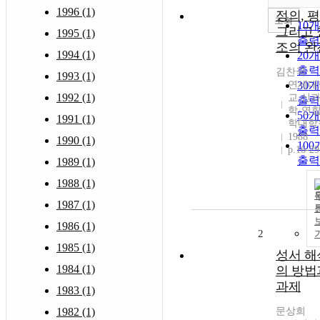
1996 (1)
정의, 
조회
10
그리고 
1995 (1)
출력
조의 완
1994 (1)
20
출력
김찬국
1993 (1)
연세대
30
1992 (1)
교 신
출력
학·연
50
1991 (1)
학대학
출력
1988
1990 (1)
10
p.16-29
출력
1989 (1)
1988 (1)
1987 (1)
1986 (1)
2
1985 (1)
성서 해
1984 (1)
의 방법
과제
1983 (1)
1982 (1)
문상희