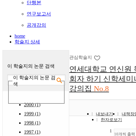
단행본
연구보고서
공개강의
home
학술지 상세
관심학술지
이 학술지의 논문 검색
연세대학교 연신원 
회자 하기 신학세미
이 학술지의 논문 검
색
강의집
No.8
2000 (1)
1999 (1)
내보내기
내책장
한자로보기
1998 (1)
1
1997 (1)
10개씩 출력