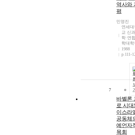
역사와 
평
민영진
연세대
교 신
학·연
학대학
1988
p.111-1
7
바벨론 
로 시대
이스라
공동체
예언자
목회