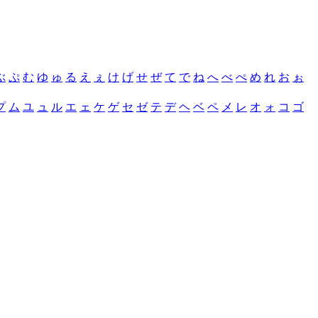
ぶ
ぷ
む
ゆ
ゅ
る
え
ぇ
け
げ
せ
ぜ
て
で
ね
へ
べ
ぺ
め
れ
お
ぉ
プ
ム
ユ
ュ
ル
エ
ェ
ケ
ゲ
セ
ゼ
テ
デ
ヘ
ベ
ペ
メ
レ
オ
ォ
コ
ゴ