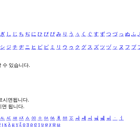
ぎ
し
じ
ち
ぢ
に
ひ
び
ぴ
み
り
う
ぅ
く
ぐ
す
ず
つ
づ
っ
ぬ
ふ
シ
ジ
チ
ヂ
ニ
ヒ
ビ
ピ
ミ
リ
ウ
ゥ
ク
グ
ス
ズ
ツ
ヅ
ッ
ヌ
フ
ブ
할 수 있습니다.
누르시면됩니다.
시면 됩니다.
ㅻ
ㅼ
ㅽ
ㅾ
ㅿ
ㆀ
ㆁ
ㆂ
ㆃ
ㆄ
ㆅ
ㆆ
ㆇ
ㆈ
ㆉ
ㆊ
ㆋ
ㆌ
ㆍ
ㆎ
θ
ι
κ
λ
μ
ν
ξ
ο
π
ρ
σ
τ
υ
φ
χ
ψ
ω