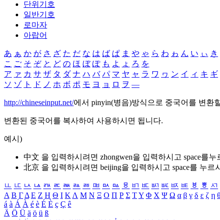
단위기호
일반기호
로마자
아랍어
あ
ぁ
か
が
さ
ざ
た
だ
な
は
ば
ぱ
ま
や
ゃ
ら
わ
ゎ
ん
い
ぃ
き
こ
ご
そ
ぞ
と
ど
の
ほ
ぼ
ぽ
も
よ
ょ
ろ
を
ア
ァ
カ
サ
ザ
タ
ダ
ナ
ハ
バ
パ
マ
ヤ
ャ
ラ
ワ
ヮ
ン
イ
ィ
キ
ギ
ソ
ゾ
ト
ド
ノ
ホ
ボ
ポ
モ
ヨ
ョ
ロ
ヲ
―
http://chineseinput.net/
에서 pinyin(병음)방식으로 중국어를 변환
변환된 중국어를 복사하여 사용하시면 됩니다.
예시)
中文 을 입력하시려면
zhongwen
을 입력하시고 space를
北京 을 입력하시려면
beijing
을 입력하시고 space를 누르
ㅥ
ㅦ
ㅧ
ㅨ
ㅩ
ㅪ
ㅫ
ㅬ
ㅭ
ㅮ
ㅯ
ㅰ
ㅱ
ㅲ
ㅳ
ㅴ
ㅵ
ㅶ
ㅷ
ㅸ
ㅹ
ㅺ
Α
Β
Γ
Δ
Ε
Ζ
Η
Θ
Ι
Κ
Λ
Μ
Ν
Ξ
Ο
Π
Ρ
Σ
Τ
Υ
Φ
Χ
Ψ
Ω
α
β
γ
δ
ε
ζ
η
á
à
Á
À
é
è
É
È
ç
Ç
ê
Ä
Ö
Ü
ä
ö
ü
ß