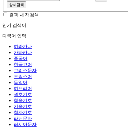
상세검색
결과 내 재검색
인기 검색어
다국어 입력
히라가나
가타카나
중국어
한글고어
그리스문자
프랑스어
독일어
히브리어
괄호기호
학술기호
기술기호
첨자기호
라틴문자
러시아문자