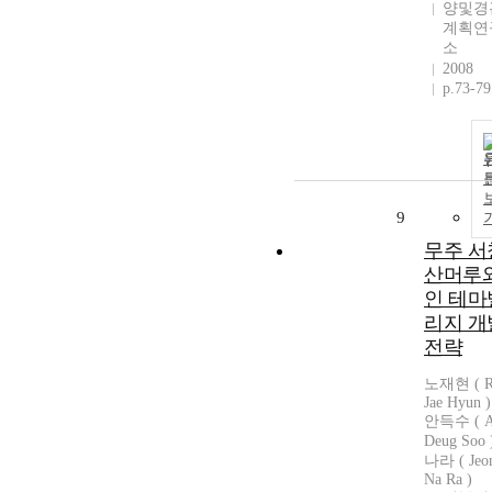
양및경
계획연
소
2008
p.73-79
9
무주 서
산머루
인 테마
리지 개
전략
노재현 ( R
Jae Hyun )
안득수 ( A
Deug Soo
나라 ( Jeo
Na Ra )