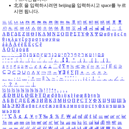
北京 을 입력하시려면
beijing
을 입력하시고 space를 누르
시면 됩니다.
ㅥ
ㅦ
ㅧ
ㅨ
ㅩ
ㅪ
ㅫ
ㅬ
ㅭ
ㅮ
ㅯ
ㅰ
ㅱ
ㅲ
ㅳ
ㅴ
ㅵ
ㅶ
ㅷ
ㅸ
ㅹ
ㅺ
ㅻ
ㅼ
ㅽ
ㅾ
ㅿ
ㆀ
ㆁ
ㆂ
ㆃ
ㆄ
ㆅ
ㆆ
ㆇ
ㆈ
ㆉ
ㆊ
ㆋ
ㆌ
ㆍ
ㆎ
Α
Β
Γ
Δ
Ε
Ζ
Η
Θ
Ι
Κ
Λ
Μ
Ν
Ξ
Ο
Π
Ρ
Σ
Τ
Υ
Φ
Χ
Ψ
Ω
α
β
γ
δ
ε
ζ
η
θ
ι
κ
λ
μ
ν
ξ
ο
π
ρ
σ
τ
υ
φ
χ
ψ
ω
á
à
Á
À
é
è
É
È
ç
Ç
ê
Ä
Ö
Ü
ä
ö
ü
ß
ְ
ֳ
ֲ
ֱ
ָ
ַ
ֵ
ֶ
ִ
ֹ
ּ
ֻ
ׂ
ׁ
ּ
ב
ה
נ
מ
צ
ת
ץ
ש
ד
ג
כ
ע
י
ח
ל
ך
ף
ק
ר
א
ט
ו
ן
ם
פ
‘
’
“
”
〔
〕
〈
〉
「
」
『
』
【
】
＂
（
）
［
］
｛
｝
±
×
÷
≠
≤
≥
∞
∴
♂
♀
∠
⊥
⌒
∂
∇
≡
≒
≪
≫
√
∽
∝
∵
∫
∬
∈
∋
⊆
⊇
⊂
⊃
∪
∩
∧
∨
￢
⇒
⇔
∀
∃
∮
∑
∏
＋
－
＜
＝
＞
、
。
·
‥
…
¨
〃
―
∥
＼
∼
´
～
ˇ
˘
˝
˚
˙
¸
˛
¡
¿
ː
！
＇
，
．
／
：
；
？
＾
＿
｀
｜
½
⅓
⅔
¼
¾
⅛
⅜
⅝
⅞
¹
²
³
⁴
ⁿ
₁
₂
₃
₄
Æ
Ð
Ħ
Ĳ
Ł
Ø
Œ
Þ
Ŧ
Ŋ
æ
đ
ð
ħ
ı
ĳ
ĸ
ŀ
ł
ø
œ
ß
þ
ŧ
ŋ
ŉ
А
Б
В
Г
Д
Е
Ё
Ж
З
И
Й
К
Л
М
Н
О
П
Р
С
Т
У
Ф
Х
Ц
Ч
Ш
Щ
Ъ
Ы
Ь
Э
Ю
Я
а
б
в
г
д
е
ё
ж
з
и
й
к
л
м
н
о
п
р
с
т
у
ф
х
ц
ч
ш
щ
ъ
ы
ь
э
ю
я
′
″
℃
Å
￠
￡
￥
¤
℉
‰
＄
％
Ｆ
￦
㎕
㎖
㎗
ℓ
㎘
㏄
㎣
㎤
㎥
㎦
㎙
㎚
㎛
㎜
㎝
㎞
㎟
㎠
㎡
㎢
㏊
㎍
㎎
㎏
㏏
㎈
㎉
㏈
㎧
㎨
㎰
㎱
㎲
㎳
㎴
㎵
㎶
㎷
㎸
㎹
㎀
㎁
㎂
㎃
㎄
㎺
㎻
㎽
㎾
㎿
㎐
㎑