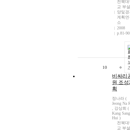
전북대
교 부설
양및경
계획연
소
2008
p.81-90
10
비싸리
원 조성
획
정나라 (
Jeong Na R
, 강상희 (
Kang Sang
Hui )
전북대
교 부설