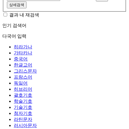
상세검색
결과 내 재검색
인기 검색어
다국어 입력
히라가나
가타카나
중국어
한글고어
그리스문자
프랑스어
독일어
히브리어
괄호기호
학술기호
기술기호
첨자기호
라틴문자
러시아문자