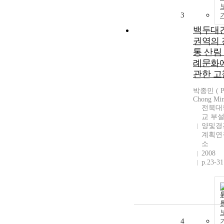
3
백두대
권역의 
통 산림
례문화
관한 고
박종민 ( P
Chong Min
전북대
교 부설
양및경
계획연
소
2008
p.23-31
4