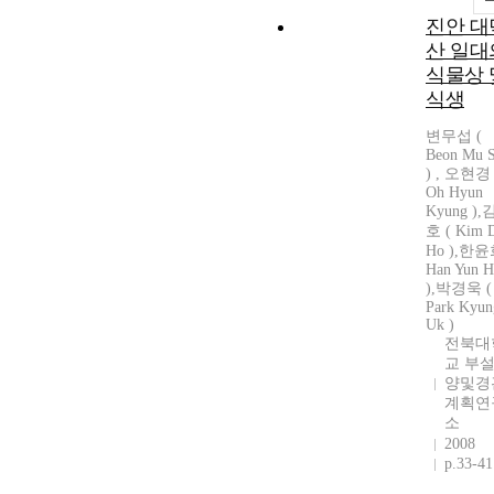
진안 대
산 일대
식물상 
식생
변무섭 (
Beon Mu 
) , 오현경 
Oh Hyun
Kyung )
호 ( Kim 
Ho ),한윤
Han Yun H
),박경욱 (
Park Kyun
Uk )
전북대
교 부설
양및경
계획연
소
2008
p.33-41