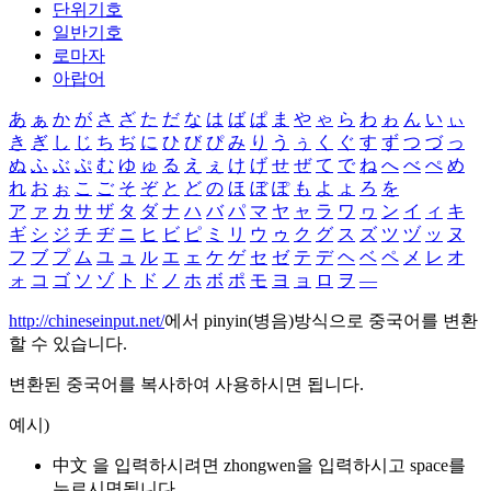
단위기호
일반기호
로마자
아랍어
あ
ぁ
か
が
さ
ざ
た
だ
な
は
ば
ぱ
ま
や
ゃ
ら
わ
ゎ
ん
い
ぃ
き
ぎ
し
じ
ち
ぢ
に
ひ
び
ぴ
み
り
う
ぅ
く
ぐ
す
ず
つ
づ
っ
ぬ
ふ
ぶ
ぷ
む
ゆ
ゅ
る
え
ぇ
け
げ
せ
ぜ
て
で
ね
へ
べ
ぺ
め
れ
お
ぉ
こ
ご
そ
ぞ
と
ど
の
ほ
ぼ
ぽ
も
よ
ょ
ろ
を
ア
ァ
カ
サ
ザ
タ
ダ
ナ
ハ
バ
パ
マ
ヤ
ャ
ラ
ワ
ヮ
ン
イ
ィ
キ
ギ
シ
ジ
チ
ヂ
ニ
ヒ
ビ
ピ
ミ
リ
ウ
ゥ
ク
グ
ス
ズ
ツ
ヅ
ッ
ヌ
フ
ブ
プ
ム
ユ
ュ
ル
エ
ェ
ケ
ゲ
セ
ゼ
テ
デ
ヘ
ベ
ペ
メ
レ
オ
ォ
コ
ゴ
ソ
ゾ
ト
ド
ノ
ホ
ボ
ポ
モ
ヨ
ョ
ロ
ヲ
―
http://chineseinput.net/
에서 pinyin(병음)방식으로 중국어를 변환
할 수 있습니다.
변환된 중국어를 복사하여 사용하시면 됩니다.
예시)
中文 을 입력하시려면
zhongwen
을 입력하시고 space를
누르시면됩니다.