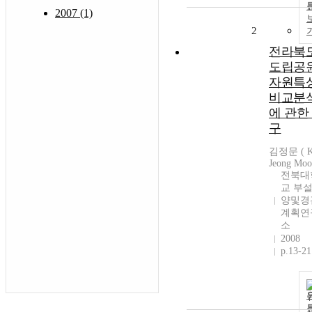
2007 (1)
2
전라북
도립공
자원특
비교분
에 관한
구
김정문 ( 
Jeong Moo
전북대
교 부설
양및경
계획연
소
2008
p.13-21