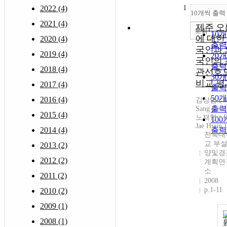
1
2022 (4)
10개씩 출력
2021 (4)
제주 오
조회
10
에 대한
2020 (4)
출력
국인과 
2019 (4)
20
국인의 
출력
2018 (4)
관선호
30
비교 평
2017 (4)
출력
50
2016 (4)
김상범 ( 
출력
Sang Beom
2015 (4)
노재현 ( R
10
Jae Hyun )
2014 (4)
출력
전북대
교 부설
2013 (2)
양및경
2012 (2)
계획연
소
2011 (2)
2008
p.1-11
2010 (2)
2009 (1)
2008 (1)