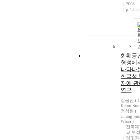
2008
p.43-52
6
화훼공
형성에
나타나
한국성 
자에 관
연구
길금선 ( G
Keum Sun 
정성환 (
Chung Su
Whan )
전북대
교 부설
양및경