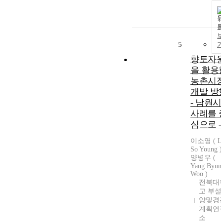
5
향토자
을 활용
농촌시
개발 방
- 남원
사례를 
심으로 
이소영 ( L
So Young )
양병우 (
Yang Byu
Woo )
전북대
교 부설
양및경
계획연
소