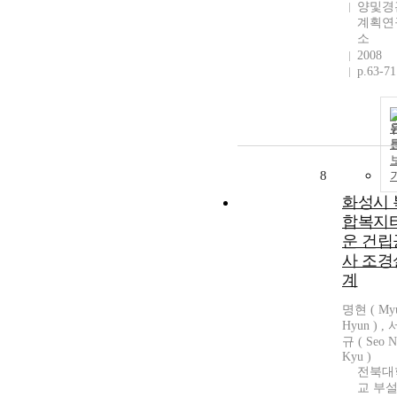
양및경
계획연
소
2008
p.63-71
8
화성시 
합복지
운 건립
사 조경
계
명현 ( My
Hyun ) ,
규 ( Seo 
Kyu )
전북대
교 부설