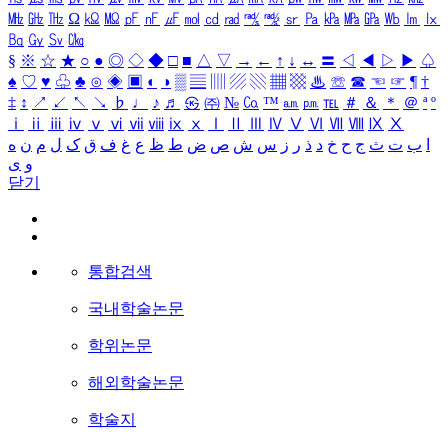
㎒
㎓
㎔
Ω
㏀
㏁
㎊
㎋
㎌
㏖
㏅
㎭
㎮
㎯
㏛
㎩
㎪
㎫
㎬
㏝
㏐
㏓
㏃
㏉
㏜
㏆
§
※
☆
★
○
●
◎
◇
◆
□
■
△
▽
→
←
↑
↓
↔
〓
◁
◀
▷
▶
♤
♠
♡
♥
♧
♣
⊙
◈
▣
◐
◑
▒
▤
▥
▨
▧
▦
▩
♨
☏
☎
☜
☞
¶
†
‡
↕
↗
↙
↖
↘
♭
♩
♪
♬
㉿
㈜
№
㏇
™
㏂
㏘
℡
＃
＆
＊
＠
ª
º
ⅰ
ⅱ
ⅲ
ⅳ
ⅴ
ⅵ
ⅶ
ⅷ
ⅸ
ⅹ
Ⅰ
Ⅱ
Ⅲ
Ⅳ
Ⅴ
Ⅵ
Ⅶ
Ⅷ
Ⅸ
Ⅹ
ا
ب
ت
ث
ج
ح
خ
د
ذ
ر
ز
س
ش
ص
ض
ط
ظ
ع
غ
ف
ق
ک
ل
م
ن
ه
و
ی
닫기
통합검색
국내학술논문
학위논문
해외학술논문
학술지