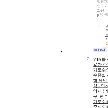
및경관
연구소
2024
p.59-65
2
7
VTA를 
용한 주
가로수
수종별 
함 요인
석 - 인
역시 남
구, 연
가로수
중심으로