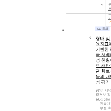
2
6
형태 및
육지표
기반한 
국 허베
성 친황
오 해안
관 향토
물의 내
성 평가
왕양, 서녕
장건보,김
은,김정문
전북대
부설 