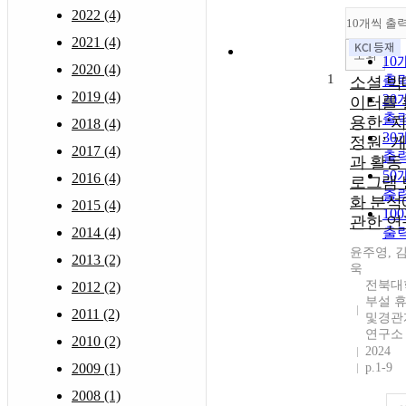
2022 (4)
10개씩 출
2021 (4)
조회
10
2020 (4)
1
출
소셜 빅
2019 (4)
20
이터를 
출
용한 ‘
2018 (4)
30
정원’ 
2017 (4)
출
과 활동
50
2016 (4)
로그램 
출
화 분석
2015 (4)
10
관한 연
2014 (4)
출
윤주영, 
2013 (2)
욱
전북대
2012 (2)
부설 
2011 (2)
및경관
연구소
2010 (2)
2024
2009 (1)
p.1-9
2008 (1)