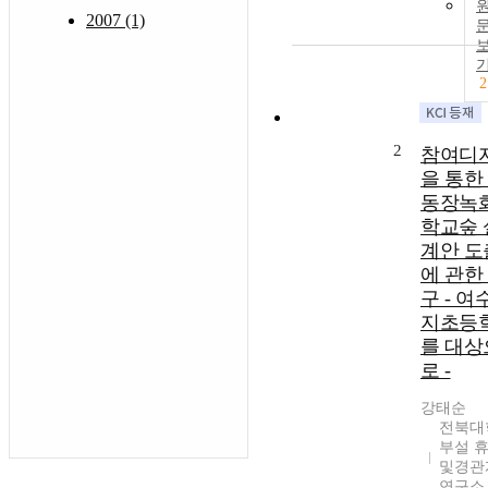
2007 (1)
2
2
참여디
을 통한
동장녹
학교숲 
계안 도
에 관한
구 - 여
지초등
를 대상
로 -
강태순
전북대
부설 
및경관
연구소