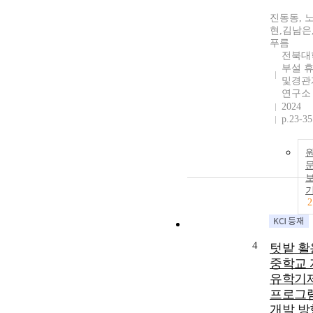
진동동, 
현,김남은
푸름
전북대
부설 
및경관
연구소
2024
p.23-35
2
4
텃밭 활
중학교 
유학기
프로그
개발 방