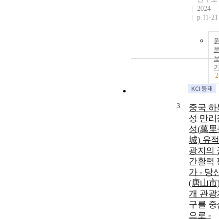
2024
p.11-21
2
3
중국 하
성 만리
성(萬⾥
城) 유적
광지의 
간활력 
가 - 당
(唐⼭市)
개 관광
구를 중
으로 -