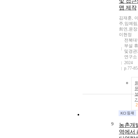
및 접근
맵 제작
김재훈, 
주,임예림
희연,윤장
이현정
전북대
부설 
및경관
연구소
2024
p.77-85
2
9
농촌개
역에서 