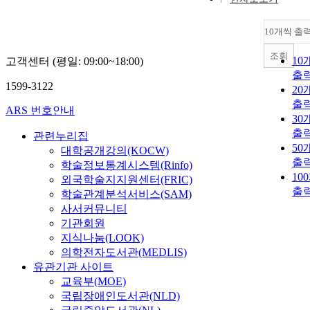
10개씩 출
조회
10
고객센터 (평일: 09:00~18:00)
출
1599-3122
20
출
ARS 번호안내
30
출
관련누리집
50
대학공개강의(KOCW)
출
학술정보통계시스템(Rinfo)
10
외국학술지지원센터(FRIC)
출
학술관계분석서비스(SAM)
사서커뮤니티
기관회원
지식나눔(LOOK)
의학전자도서관(MEDLIS)
유관기관 사이트
교육부(MOE)
국립장애인도서관(NLD)