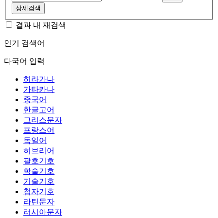
상세검색
결과 내 재검색
인기 검색어
다국어 입력
히라가나
가타카나
중국어
한글고어
그리스문자
프랑스어
독일어
히브리어
괄호기호
학술기호
기술기호
첨자기호
라틴문자
러시아문자