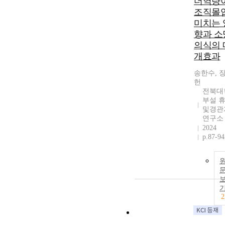
더역량
조직몰
미치는 
향과 소
의식의 
개효과
송한수, 
헌
전북대
부설 
및경관
연구소
2024
p.87-94
2