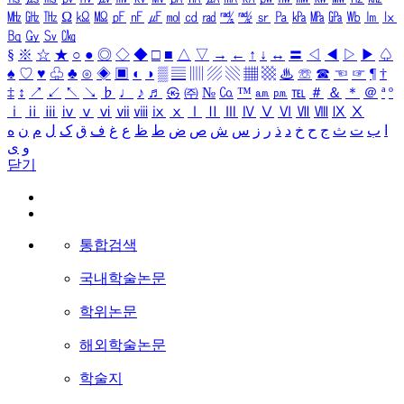
㎒
㎓
㎔
Ω
㏀
㏁
㎊
㎋
㎌
㏖
㏅
㎭
㎮
㎯
㏛
㎩
㎪
㎫
㎬
㏝
㏐
㏓
㏃
㏉
㏜
㏆
§
※
☆
★
○
●
◎
◇
◆
□
■
△
▽
→
←
↑
↓
↔
〓
◁
◀
▷
▶
♤
♠
♡
♥
♧
♣
⊙
◈
▣
◐
◑
▒
▤
▥
▨
▧
▦
▩
♨
☏
☎
☜
☞
¶
†
‡
↕
↗
↙
↖
↘
♭
♩
♪
♬
㉿
㈜
№
㏇
™
㏂
㏘
℡
＃
＆
＊
＠
ª
º
ⅰ
ⅱ
ⅲ
ⅳ
ⅴ
ⅵ
ⅶ
ⅷ
ⅸ
ⅹ
Ⅰ
Ⅱ
Ⅲ
Ⅳ
Ⅴ
Ⅵ
Ⅶ
Ⅷ
Ⅸ
Ⅹ
ا
ب
ت
ث
ج
ح
خ
د
ذ
ر
ز
س
ش
ص
ض
ط
ظ
ع
غ
ف
ق
ک
ل
م
ن
ه
و
ی
닫기
통합검색
국내학술논문
학위논문
해외학술논문
학술지