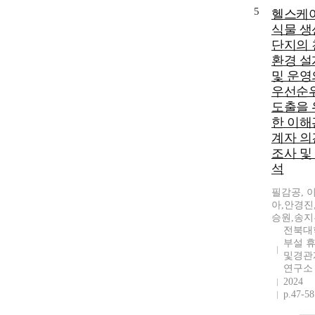
5
헬스케
식물 생
단지의 
환경 설
및 운영
우선순
도출을 
한 이해
계자 의
조사 및
석
필감공, 
아,안경진
승원,송지
전북대
부설 
및경관
연구소
2024
p.47-58