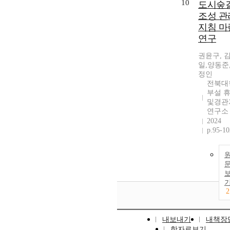
10
도시숲
조성 관
지침 마
연구
권윤구, 
일,양동준
정인
전북대
부설 
및경관
연구소
2024
p.95-10
2
내보내기
내책장
한자로보기