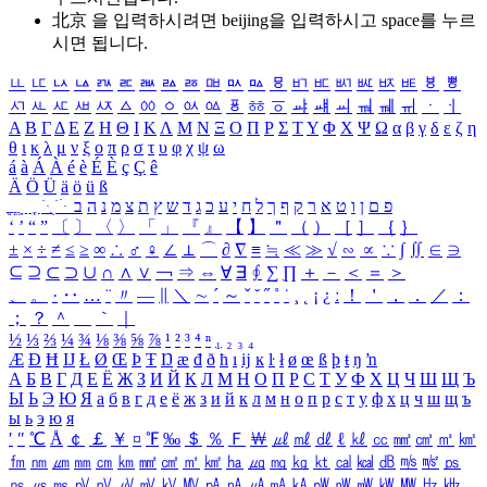
北京 을 입력하시려면
beijing
을 입력하시고 space를 누르
시면 됩니다.
ㅥ
ㅦ
ㅧ
ㅨ
ㅩ
ㅪ
ㅫ
ㅬ
ㅭ
ㅮ
ㅯ
ㅰ
ㅱ
ㅲ
ㅳ
ㅴ
ㅵ
ㅶ
ㅷ
ㅸ
ㅹ
ㅺ
ㅻ
ㅼ
ㅽ
ㅾ
ㅿ
ㆀ
ㆁ
ㆂ
ㆃ
ㆄ
ㆅ
ㆆ
ㆇ
ㆈ
ㆉ
ㆊ
ㆋ
ㆌ
ㆍ
ㆎ
Α
Β
Γ
Δ
Ε
Ζ
Η
Θ
Ι
Κ
Λ
Μ
Ν
Ξ
Ο
Π
Ρ
Σ
Τ
Υ
Φ
Χ
Ψ
Ω
α
β
γ
δ
ε
ζ
η
θ
ι
κ
λ
μ
ν
ξ
ο
π
ρ
σ
τ
υ
φ
χ
ψ
ω
á
à
Á
À
é
è
É
È
ç
Ç
ê
Ä
Ö
Ü
ä
ö
ü
ß
ְ
ֳ
ֲ
ֱ
ָ
ַ
ֵ
ֶ
ִ
ֹ
ּ
ֻ
ׂ
ׁ
ּ
ב
ה
נ
מ
צ
ת
ץ
ש
ד
ג
כ
ע
י
ח
ל
ך
ף
ק
ר
א
ט
ו
ן
ם
פ
‘
’
“
”
〔
〕
〈
〉
「
」
『
』
【
】
＂
（
）
［
］
｛
｝
±
×
÷
≠
≤
≥
∞
∴
♂
♀
∠
⊥
⌒
∂
∇
≡
≒
≪
≫
√
∽
∝
∵
∫
∬
∈
∋
⊆
⊇
⊂
⊃
∪
∩
∧
∨
￢
⇒
⇔
∀
∃
∮
∑
∏
＋
－
＜
＝
＞
、
。
·
‥
…
¨
〃
―
∥
＼
∼
´
～
ˇ
˘
˝
˚
˙
¸
˛
¡
¿
ː
！
＇
，
．
／
：
；
？
＾
＿
｀
｜
½
⅓
⅔
¼
¾
⅛
⅜
⅝
⅞
¹
²
³
⁴
ⁿ
₁
₂
₃
₄
Æ
Ð
Ħ
Ĳ
Ł
Ø
Œ
Þ
Ŧ
Ŋ
æ
đ
ð
ħ
ı
ĳ
ĸ
ŀ
ł
ø
œ
ß
þ
ŧ
ŋ
ŉ
А
Б
В
Г
Д
Е
Ё
Ж
З
И
Й
К
Л
М
Н
О
П
Р
С
Т
У
Ф
Х
Ц
Ч
Ш
Щ
Ъ
Ы
Ь
Э
Ю
Я
а
б
в
г
д
е
ё
ж
з
и
й
к
л
м
н
о
п
р
с
т
у
ф
х
ц
ч
ш
щ
ъ
ы
ь
э
ю
я
′
″
℃
Å
￠
￡
￥
¤
℉
‰
＄
％
Ｆ
￦
㎕
㎖
㎗
ℓ
㎘
㏄
㎣
㎤
㎥
㎦
㎙
㎚
㎛
㎜
㎝
㎞
㎟
㎠
㎡
㎢
㏊
㎍
㎎
㎏
㏏
㎈
㎉
㏈
㎧
㎨
㎰
㎱
㎲
㎳
㎴
㎵
㎶
㎷
㎸
㎹
㎀
㎁
㎂
㎃
㎄
㎺
㎻
㎽
㎾
㎿
㎐
㎑