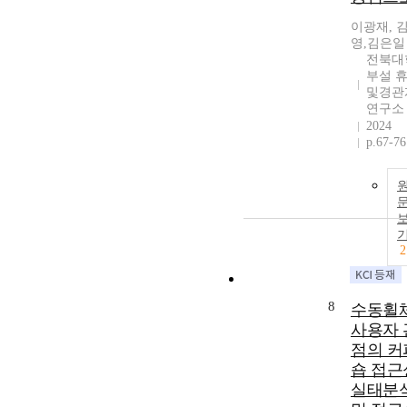
이광재, 
영,김은일
전북대
부설 
및경관
연구소
2024
p.67-76
2
8
수동휠
사용자 
점의 커
숍 접근
실태분