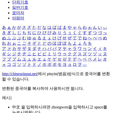
단위기호
일반기호
로마자
아랍어
あ
ぁ
か
が
さ
ざ
た
だ
な
は
ば
ぱ
ま
や
ゃ
ら
わ
ゎ
ん
い
ぃ
き
ぎ
し
じ
ち
ぢ
に
ひ
び
ぴ
み
り
う
ぅ
く
ぐ
す
ず
つ
づ
っ
ぬ
ふ
ぶ
ぷ
む
ゆ
ゅ
る
え
ぇ
け
げ
せ
ぜ
て
で
ね
へ
べ
ぺ
め
れ
お
ぉ
こ
ご
そ
ぞ
と
ど
の
ほ
ぼ
ぽ
も
よ
ょ
ろ
を
ア
ァ
カ
サ
ザ
タ
ダ
ナ
ハ
バ
パ
マ
ヤ
ャ
ラ
ワ
ヮ
ン
イ
ィ
キ
ギ
シ
ジ
チ
ヂ
ニ
ヒ
ビ
ピ
ミ
リ
ウ
ゥ
ク
グ
ス
ズ
ツ
ヅ
ッ
ヌ
フ
ブ
プ
ム
ユ
ュ
ル
エ
ェ
ケ
ゲ
セ
ゼ
テ
デ
ヘ
ベ
ペ
メ
レ
オ
ォ
コ
ゴ
ソ
ゾ
ト
ド
ノ
ホ
ボ
ポ
モ
ヨ
ョ
ロ
ヲ
―
http://chineseinput.net/
에서 pinyin(병음)방식으로 중국어를 변환
할 수 있습니다.
변환된 중국어를 복사하여 사용하시면 됩니다.
예시)
中文 을 입력하시려면
zhongwen
을 입력하시고 space를
누르시면됩니다.