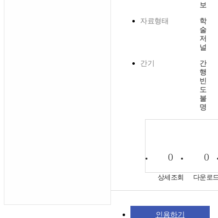
보
자료형태
학
술
저
널
간기
간
행
빈
도
불
명
0
0
상세조회
다운로
인용하기