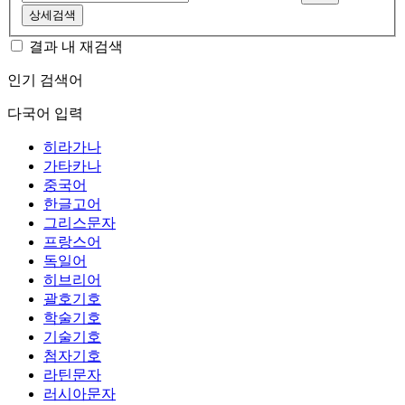
상세검색
결과 내 재검색
인기 검색어
다국어 입력
히라가나
가타카나
중국어
한글고어
그리스문자
프랑스어
독일어
히브리어
괄호기호
학술기호
기술기호
첨자기호
라틴문자
러시아문자