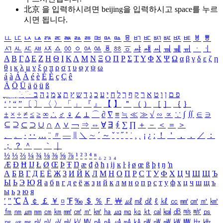
北京 을 입력하시려면
beijing
을 입력하시고 space를 누르
시면 됩니다.
ㅥ
ㅦ
ㅧ
ㅨ
ㅩ
ㅪ
ㅫ
ㅬ
ㅭ
ㅮ
ㅯ
ㅰ
ㅱ
ㅲ
ㅳ
ㅴ
ㅵ
ㅶ
ㅷ
ㅸ
ㅹ
ㅺ
ㅻ
ㅼ
ㅽ
ㅾ
ㅿ
ㆀ
ㆁ
ㆂ
ㆃ
ㆄ
ㆅ
ㆆ
ㆇ
ㆈ
ㆉ
ㆊ
ㆋ
ㆌ
ㆍ
ㆎ
Α
Β
Γ
Δ
Ε
Ζ
Η
Θ
Ι
Κ
Λ
Μ
Ν
Ξ
Ο
Π
Ρ
Σ
Τ
Υ
Φ
Χ
Ψ
Ω
α
β
γ
δ
ε
ζ
η
θ
ι
κ
λ
μ
ν
ξ
ο
π
ρ
σ
τ
υ
φ
χ
ψ
ω
á
à
Á
À
é
è
É
È
ç
Ç
ê
Ä
Ö
Ü
ä
ö
ü
ß
ְ
ֳ
ֲ
ֱ
ָ
ַ
ֵ
ֶ
ִ
ֹ
ּ
ֻ
ׂ
ׁ
ּ
ב
ה
נ
מ
צ
ת
ץ
ש
ד
ג
כ
ע
י
ח
ל
ך
ף
ק
ר
א
ט
ו
ן
ם
פ
‘
’
“
”
〔
〕
〈
〉
「
」
『
』
【
】
＂
（
）
［
］
｛
｝
±
×
÷
≠
≤
≥
∞
∴
♂
♀
∠
⊥
⌒
∂
∇
≡
≒
≪
≫
√
∽
∝
∵
∫
∬
∈
∋
⊆
⊇
⊂
⊃
∪
∩
∧
∨
￢
⇒
⇔
∀
∃
∮
∑
∏
＋
－
＜
＝
＞
、
。
·
‥
…
¨
〃
―
∥
＼
∼
´
～
ˇ
˘
˝
˚
˙
¸
˛
¡
¿
ː
！
＇
，
．
／
：
；
？
＾
＿
｀
｜
½
⅓
⅔
¼
¾
⅛
⅜
⅝
⅞
¹
²
³
⁴
ⁿ
₁
₂
₃
₄
Æ
Ð
Ħ
Ĳ
Ł
Ø
Œ
Þ
Ŧ
Ŋ
æ
đ
ð
ħ
ı
ĳ
ĸ
ŀ
ł
ø
œ
ß
þ
ŧ
ŋ
ŉ
А
Б
В
Г
Д
Е
Ё
Ж
З
И
Й
К
Л
М
Н
О
П
Р
С
Т
У
Ф
Х
Ц
Ч
Ш
Щ
Ъ
Ы
Ь
Э
Ю
Я
а
б
в
г
д
е
ё
ж
з
и
й
к
л
м
н
о
п
р
с
т
у
ф
х
ц
ч
ш
щ
ъ
ы
ь
э
ю
я
′
″
℃
Å
￠
￡
￥
¤
℉
‰
＄
％
Ｆ
￦
㎕
㎖
㎗
ℓ
㎘
㏄
㎣
㎤
㎥
㎦
㎙
㎚
㎛
㎜
㎝
㎞
㎟
㎠
㎡
㎢
㏊
㎍
㎎
㎏
㏏
㎈
㎉
㏈
㎧
㎨
㎰
㎱
㎲
㎳
㎴
㎵
㎶
㎷
㎸
㎹
㎀
㎁
㎂
㎃
㎄
㎺
㎻
㎽
㎾
㎿
㎐
㎑