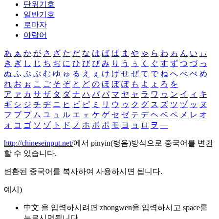
단위기호
일반기호
로마자
아랍어
あ
ぁ
か
が
さ
ざ
た
だ
な
は
ば
ぱ
ま
や
ゃ
ら
わ
ゎ
ん
い
ぃ
き
ぎ
し
じ
ち
ぢ
に
ひ
び
ぴ
み
り
う
ぅ
く
ぐ
す
ず
つ
づ
っ
ぬ
ふ
ぶ
ぷ
む
ゆ
ゅ
る
え
ぇ
け
げ
せ
ぜ
て
で
ね
へ
べ
ぺ
め
れ
お
ぉ
こ
ご
そ
ぞ
と
ど
の
ほ
ぼ
ぽ
も
よ
ょ
ろ
を
ア
ァ
カ
サ
ザ
タ
ダ
ナ
ハ
バ
パ
マ
ヤ
ャ
ラ
ワ
ヮ
ン
イ
ィ
キ
ギ
シ
ジ
チ
ヂ
ニ
ヒ
ビ
ピ
ミ
リ
ウ
ゥ
ク
グ
ス
ズ
ツ
ヅ
ッ
ヌ
フ
ブ
プ
ム
ユ
ュ
ル
エ
ェ
ケ
ゲ
セ
ゼ
テ
デ
ヘ
ベ
ペ
メ
レ
オ
ォ
コ
ゴ
ソ
ゾ
ト
ド
ノ
ホ
ボ
ポ
モ
ヨ
ョ
ロ
ヲ
―
http://chineseinput.net/
에서 pinyin(병음)방식으로 중국어를 변환
할 수 있습니다.
변환된 중국어를 복사하여 사용하시면 됩니다.
예시)
中文 을 입력하시려면
zhongwen
을 입력하시고 space를
누르시면됩니다.