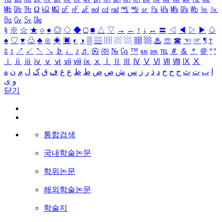
㎒
㎓
㎔
Ω
㏀
㏁
㎊
㎋
㎌
㏖
㏅
㎭
㎮
㎯
㏛
㎩
㎪
㎫
㎬
㏝
㏐
㏓
㏃
㏉
㏜
㏆
§
※
☆
★
○
●
◎
◇
◆
□
■
△
▽
→
←
↑
↓
↔
〓
◁
◀
▷
▶
♤
♠
♡
♥
♧
♣
⊙
◈
▣
◐
◑
▒
▤
▥
▨
▧
▦
▩
♨
☏
☎
☜
☞
¶
†
‡
↕
↗
↙
↖
↘
♭
♩
♪
♬
㉿
㈜
№
㏇
™
㏂
㏘
℡
＃
＆
＊
＠
ª
º
ⅰ
ⅱ
ⅲ
ⅳ
ⅴ
ⅵ
ⅶ
ⅷ
ⅸ
ⅹ
Ⅰ
Ⅱ
Ⅲ
Ⅳ
Ⅴ
Ⅵ
Ⅶ
Ⅷ
Ⅸ
Ⅹ
ا
ب
ت
ث
ج
ح
خ
د
ذ
ر
ز
س
ش
ص
ض
ط
ظ
ع
غ
ف
ق
ک
ل
م
ن
ه
و
ی
닫기
통합검색
국내학술논문
학위논문
해외학술논문
학술지