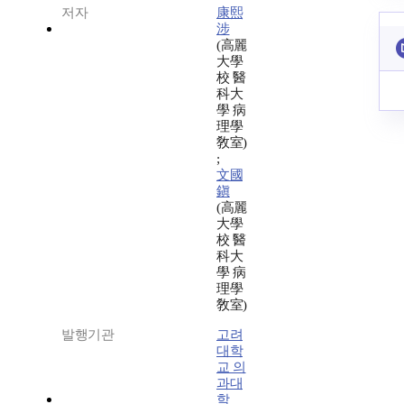
저자
康熙
涉
(高麗
大學
校 醫
科大
學 病
理學
敎室)
;
文國
鎭
(高麗
大學
校 醫
科大
學 病
理學
敎室)
발행기관
고려
대학
교 의
과대
학