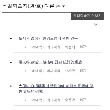
동일학술지(권/호) 다른 논문
동일학술지 더보기
도시 산업장의 환경오염에 관한 연구
1973
고려대학교 의과대학
박용재
婦人科 領域의 腰痛에 對한 統計的 觀察
1973
고려대학교 의과대학
朴相元
火傷이 血淸酵素에 活性値에 미치는 影響에 關
한 實驗的 硏究
1973
고려대학교 의과대학
金基洪