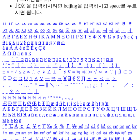
北京 을 입력하시려면
beijing
을 입력하시고 space를 누르
시면 됩니다.
ㅥ
ㅦ
ㅧ
ㅨ
ㅩ
ㅪ
ㅫ
ㅬ
ㅭ
ㅮ
ㅯ
ㅰ
ㅱ
ㅲ
ㅳ
ㅴ
ㅵ
ㅶ
ㅷ
ㅸ
ㅹ
ㅺ
ㅻ
ㅼ
ㅽ
ㅾ
ㅿ
ㆀ
ㆁ
ㆂ
ㆃ
ㆄ
ㆅ
ㆆ
ㆇ
ㆈ
ㆉ
ㆊ
ㆋ
ㆌ
ㆍ
ㆎ
Α
Β
Γ
Δ
Ε
Ζ
Η
Θ
Ι
Κ
Λ
Μ
Ν
Ξ
Ο
Π
Ρ
Σ
Τ
Υ
Φ
Χ
Ψ
Ω
α
β
γ
δ
ε
ζ
η
θ
ι
κ
λ
μ
ν
ξ
ο
π
ρ
σ
τ
υ
φ
χ
ψ
ω
á
à
Á
À
é
è
É
È
ç
Ç
ê
Ä
Ö
Ü
ä
ö
ü
ß
ְ
ֳ
ֲ
ֱ
ָ
ַ
ֵ
ֶ
ִ
ֹ
ּ
ֻ
ׂ
ׁ
ּ
ב
ה
נ
מ
צ
ת
ץ
ש
ד
ג
כ
ע
י
ח
ל
ך
ף
ק
ר
א
ט
ו
ן
ם
פ
‘
’
“
”
〔
〕
〈
〉
「
」
『
』
【
】
＂
（
）
［
］
｛
｝
±
×
÷
≠
≤
≥
∞
∴
♂
♀
∠
⊥
⌒
∂
∇
≡
≒
≪
≫
√
∽
∝
∵
∫
∬
∈
∋
⊆
⊇
⊂
⊃
∪
∩
∧
∨
￢
⇒
⇔
∀
∃
∮
∑
∏
＋
－
＜
＝
＞
、
。
·
‥
…
¨
〃
―
∥
＼
∼
´
～
ˇ
˘
˝
˚
˙
¸
˛
¡
¿
ː
！
＇
，
．
／
：
；
？
＾
＿
｀
｜
½
⅓
⅔
¼
¾
⅛
⅜
⅝
⅞
¹
²
³
⁴
ⁿ
₁
₂
₃
₄
Æ
Ð
Ħ
Ĳ
Ł
Ø
Œ
Þ
Ŧ
Ŋ
æ
đ
ð
ħ
ı
ĳ
ĸ
ŀ
ł
ø
œ
ß
þ
ŧ
ŋ
ŉ
А
Б
В
Г
Д
Е
Ё
Ж
З
И
Й
К
Л
М
Н
О
П
Р
С
Т
У
Ф
Х
Ц
Ч
Ш
Щ
Ъ
Ы
Ь
Э
Ю
Я
а
б
в
г
д
е
ё
ж
з
и
й
к
л
м
н
о
п
р
с
т
у
ф
х
ц
ч
ш
щ
ъ
ы
ь
э
ю
я
′
″
℃
Å
￠
￡
￥
¤
℉
‰
＄
％
Ｆ
￦
㎕
㎖
㎗
ℓ
㎘
㏄
㎣
㎤
㎥
㎦
㎙
㎚
㎛
㎜
㎝
㎞
㎟
㎠
㎡
㎢
㏊
㎍
㎎
㎏
㏏
㎈
㎉
㏈
㎧
㎨
㎰
㎱
㎲
㎳
㎴
㎵
㎶
㎷
㎸
㎹
㎀
㎁
㎂
㎃
㎄
㎺
㎻
㎽
㎾
㎿
㎐
㎑