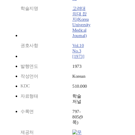
학술지명
고려대
의대 잡
지(Korea
University
Medical
Journal)
권호사항
Vol.10
No.3
[1973]
발행연도
1973
작성언어
Korean
KDC
510.000
자료형태
학술
저널
수록면
797-
805(9
쪽)
제공처