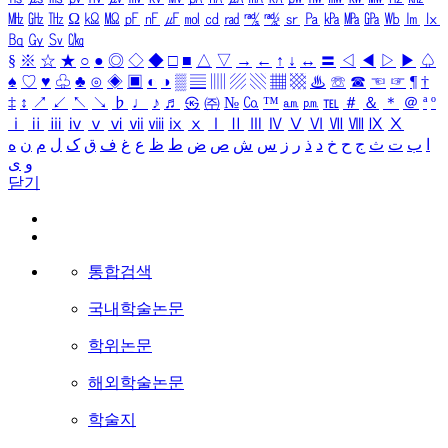
㎒
㎓
㎔
Ω
㏀
㏁
㎊
㎋
㎌
㏖
㏅
㎭
㎮
㎯
㏛
㎩
㎪
㎫
㎬
㏝
㏐
㏓
㏃
㏉
㏜
㏆
§
※
☆
★
○
●
◎
◇
◆
□
■
△
▽
→
←
↑
↓
↔
〓
◁
◀
▷
▶
♤
♠
♡
♥
♧
♣
⊙
◈
▣
◐
◑
▒
▤
▥
▨
▧
▦
▩
♨
☏
☎
☜
☞
¶
†
‡
↕
↗
↙
↖
↘
♭
♩
♪
♬
㉿
㈜
№
㏇
™
㏂
㏘
℡
＃
＆
＊
＠
ª
º
ⅰ
ⅱ
ⅲ
ⅳ
ⅴ
ⅵ
ⅶ
ⅷ
ⅸ
ⅹ
Ⅰ
Ⅱ
Ⅲ
Ⅳ
Ⅴ
Ⅵ
Ⅶ
Ⅷ
Ⅸ
Ⅹ
ا
ب
ت
ث
ج
ح
خ
د
ذ
ر
ز
س
ش
ص
ض
ط
ظ
ع
غ
ف
ق
ک
ل
م
ن
ه
و
ی
닫기
통합검색
국내학술논문
학위논문
해외학술논문
학술지