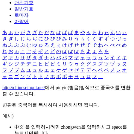
단위기호
일반기호
로마자
아랍어
あ
ぁ
か
が
さ
ざ
た
だ
な
は
ば
ぱ
ま
や
ゃ
ら
わ
ゎ
ん
い
ぃ
き
ぎ
し
じ
ち
ぢ
に
ひ
び
ぴ
み
り
う
ぅ
く
ぐ
す
ず
つ
づ
っ
ぬ
ふ
ぶ
ぷ
む
ゆ
ゅ
る
え
ぇ
け
げ
せ
ぜ
て
で
ね
へ
べ
ぺ
め
れ
お
ぉ
こ
ご
そ
ぞ
と
ど
の
ほ
ぼ
ぽ
も
よ
ょ
ろ
を
ア
ァ
カ
サ
ザ
タ
ダ
ナ
ハ
バ
パ
マ
ヤ
ャ
ラ
ワ
ヮ
ン
イ
ィ
キ
ギ
シ
ジ
チ
ヂ
ニ
ヒ
ビ
ピ
ミ
リ
ウ
ゥ
ク
グ
ス
ズ
ツ
ヅ
ッ
ヌ
フ
ブ
プ
ム
ユ
ュ
ル
エ
ェ
ケ
ゲ
セ
ゼ
テ
デ
ヘ
ベ
ペ
メ
レ
オ
ォ
コ
ゴ
ソ
ゾ
ト
ド
ノ
ホ
ボ
ポ
モ
ヨ
ョ
ロ
ヲ
―
http://chineseinput.net/
에서 pinyin(병음)방식으로 중국어를 변환
할 수 있습니다.
변환된 중국어를 복사하여 사용하시면 됩니다.
예시)
中文 을 입력하시려면
zhongwen
을 입력하시고 space를
누르시면됩니다.