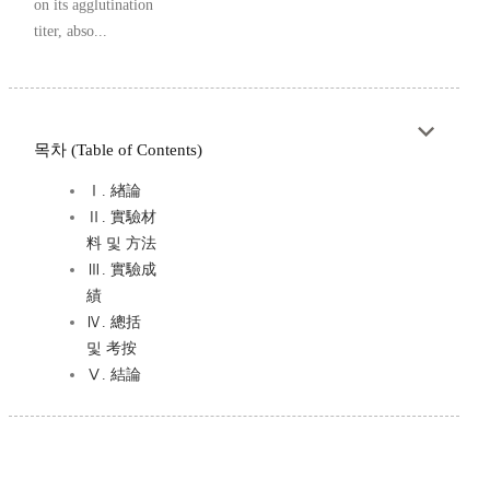
on its agglutination
titer, abso...
목차 (Table of Contents)
Ⅰ. 緖論
Ⅱ. 實驗材
料 및 方法
Ⅲ. 實驗成
績
Ⅳ. 總括
및 考按
Ⅴ. 結論