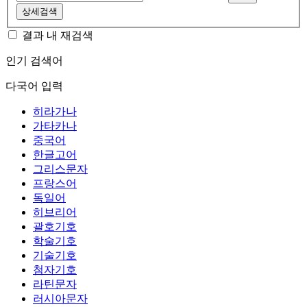
상세검색
결과 내 재검색
인기 검색어
다국어 입력
히라가나
가타카나
중국어
한글고어
그리스문자
프랑스어
독일어
히브리어
괄호기호
학술기호
기술기호
첨자기호
라틴문자
러시아문자