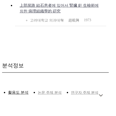
上部尿路 結石患者에 있어서 腎臟 針 生檢術에
의한 病理組織學的 硏究
1973
고려대학교 의과대학
趙載興
분석정보
활용도 분석
논문 주제 분석
연구자 주제 분석