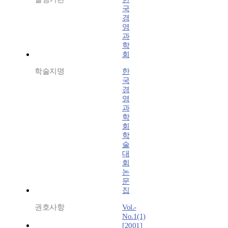
국
경
영
과
학
회
학술지명
한
국
경
영
과
학
회
학
술
대
회
논
문
집
권호사항
Vol.-
No.1(1)
[2001]