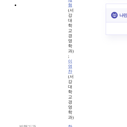
재
형
(서
나만
강
대
학
교
경
영
학
과)
;
이
영
찬
(서
강
대
학
교
경
영
학
과)
발행기관
한