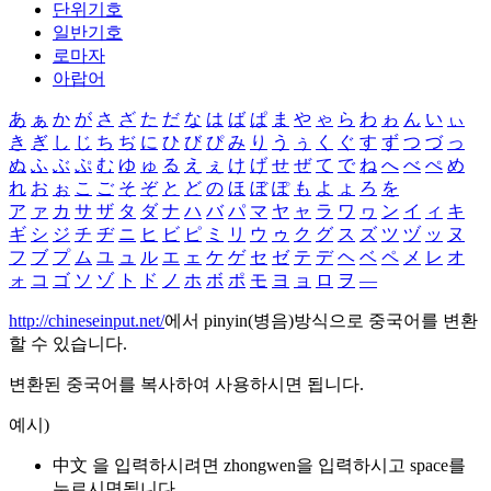
단위기호
일반기호
로마자
아랍어
あ
ぁ
か
が
さ
ざ
た
だ
な
は
ば
ぱ
ま
や
ゃ
ら
わ
ゎ
ん
い
ぃ
き
ぎ
し
じ
ち
ぢ
に
ひ
び
ぴ
み
り
う
ぅ
く
ぐ
す
ず
つ
づ
っ
ぬ
ふ
ぶ
ぷ
む
ゆ
ゅ
る
え
ぇ
け
げ
せ
ぜ
て
で
ね
へ
べ
ぺ
め
れ
お
ぉ
こ
ご
そ
ぞ
と
ど
の
ほ
ぼ
ぽ
も
よ
ょ
ろ
を
ア
ァ
カ
サ
ザ
タ
ダ
ナ
ハ
バ
パ
マ
ヤ
ャ
ラ
ワ
ヮ
ン
イ
ィ
キ
ギ
シ
ジ
チ
ヂ
ニ
ヒ
ビ
ピ
ミ
リ
ウ
ゥ
ク
グ
ス
ズ
ツ
ヅ
ッ
ヌ
フ
ブ
プ
ム
ユ
ュ
ル
エ
ェ
ケ
ゲ
セ
ゼ
テ
デ
ヘ
ベ
ペ
メ
レ
オ
ォ
コ
ゴ
ソ
ゾ
ト
ド
ノ
ホ
ボ
ポ
モ
ヨ
ョ
ロ
ヲ
―
http://chineseinput.net/
에서 pinyin(병음)방식으로 중국어를 변환
할 수 있습니다.
변환된 중국어를 복사하여 사용하시면 됩니다.
예시)
中文 을 입력하시려면
zhongwen
을 입력하시고 space를
누르시면됩니다.