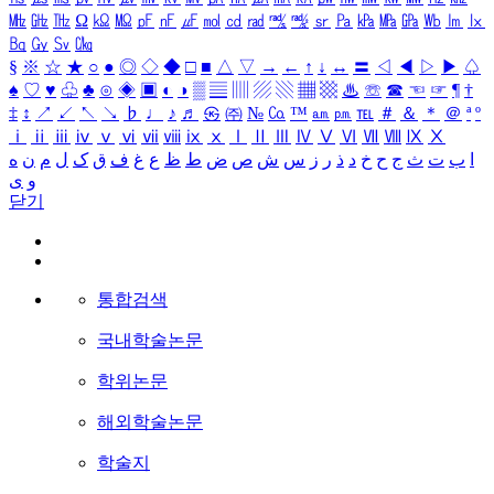
㎒
㎓
㎔
Ω
㏀
㏁
㎊
㎋
㎌
㏖
㏅
㎭
㎮
㎯
㏛
㎩
㎪
㎫
㎬
㏝
㏐
㏓
㏃
㏉
㏜
㏆
§
※
☆
★
○
●
◎
◇
◆
□
■
△
▽
→
←
↑
↓
↔
〓
◁
◀
▷
▶
♤
♠
♡
♥
♧
♣
⊙
◈
▣
◐
◑
▒
▤
▥
▨
▧
▦
▩
♨
☏
☎
☜
☞
¶
†
‡
↕
↗
↙
↖
↘
♭
♩
♪
♬
㉿
㈜
№
㏇
™
㏂
㏘
℡
＃
＆
＊
＠
ª
º
ⅰ
ⅱ
ⅲ
ⅳ
ⅴ
ⅵ
ⅶ
ⅷ
ⅸ
ⅹ
Ⅰ
Ⅱ
Ⅲ
Ⅳ
Ⅴ
Ⅵ
Ⅶ
Ⅷ
Ⅸ
Ⅹ
ا
ب
ت
ث
ج
ح
خ
د
ذ
ر
ز
س
ش
ص
ض
ط
ظ
ع
غ
ف
ق
ک
ل
م
ن
ه
و
ی
닫기
통합검색
국내학술논문
학위논문
해외학술논문
학술지