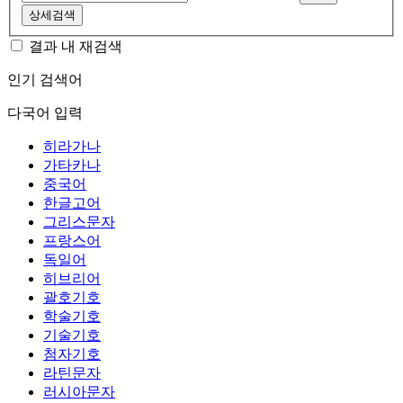
상세검색
결과 내 재검색
인기 검색어
다국어 입력
히라가나
가타카나
중국어
한글고어
그리스문자
프랑스어
독일어
히브리어
괄호기호
학술기호
기술기호
첨자기호
라틴문자
러시아문자