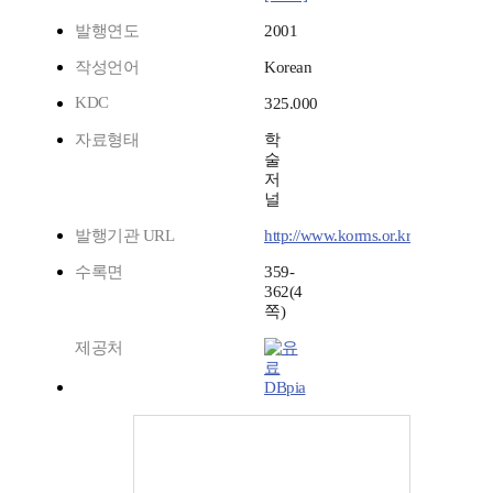
발행연도
2001
작성언어
Korean
KDC
325.000
자료형태
학
술
저
널
발행기관 URL
http://www.korms.or.kr
수록면
359-
362(4
쪽)
제공처
DBpia