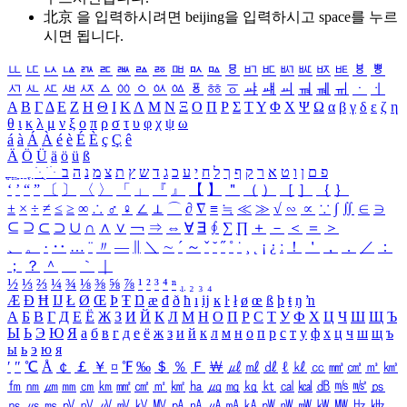
北京 을 입력하시려면
beijing
을 입력하시고 space를 누르
시면 됩니다.
ㅥ
ㅦ
ㅧ
ㅨ
ㅩ
ㅪ
ㅫ
ㅬ
ㅭ
ㅮ
ㅯ
ㅰ
ㅱ
ㅲ
ㅳ
ㅴ
ㅵ
ㅶ
ㅷ
ㅸ
ㅹ
ㅺ
ㅻ
ㅼ
ㅽ
ㅾ
ㅿ
ㆀ
ㆁ
ㆂ
ㆃ
ㆄ
ㆅ
ㆆ
ㆇ
ㆈ
ㆉ
ㆊ
ㆋ
ㆌ
ㆍ
ㆎ
Α
Β
Γ
Δ
Ε
Ζ
Η
Θ
Ι
Κ
Λ
Μ
Ν
Ξ
Ο
Π
Ρ
Σ
Τ
Υ
Φ
Χ
Ψ
Ω
α
β
γ
δ
ε
ζ
η
θ
ι
κ
λ
μ
ν
ξ
ο
π
ρ
σ
τ
υ
φ
χ
ψ
ω
á
à
Á
À
é
è
É
È
ç
Ç
ê
Ä
Ö
Ü
ä
ö
ü
ß
ְ
ֳ
ֲ
ֱ
ָ
ַ
ֵ
ֶ
ִ
ֹ
ּ
ֻ
ׂ
ׁ
ּ
ב
ה
נ
מ
צ
ת
ץ
ש
ד
ג
כ
ע
י
ח
ל
ך
ף
ק
ר
א
ט
ו
ן
ם
פ
‘
’
“
”
〔
〕
〈
〉
「
」
『
』
【
】
＂
（
）
［
］
｛
｝
±
×
÷
≠
≤
≥
∞
∴
♂
♀
∠
⊥
⌒
∂
∇
≡
≒
≪
≫
√
∽
∝
∵
∫
∬
∈
∋
⊆
⊇
⊂
⊃
∪
∩
∧
∨
￢
⇒
⇔
∀
∃
∮
∑
∏
＋
－
＜
＝
＞
、
。
·
‥
…
¨
〃
―
∥
＼
∼
´
～
ˇ
˘
˝
˚
˙
¸
˛
¡
¿
ː
！
＇
，
．
／
：
；
？
＾
＿
｀
｜
½
⅓
⅔
¼
¾
⅛
⅜
⅝
⅞
¹
²
³
⁴
ⁿ
₁
₂
₃
₄
Æ
Ð
Ħ
Ĳ
Ł
Ø
Œ
Þ
Ŧ
Ŋ
æ
đ
ð
ħ
ı
ĳ
ĸ
ŀ
ł
ø
œ
ß
þ
ŧ
ŋ
ŉ
А
Б
В
Г
Д
Е
Ё
Ж
З
И
Й
К
Л
М
Н
О
П
Р
С
Т
У
Ф
Х
Ц
Ч
Ш
Щ
Ъ
Ы
Ь
Э
Ю
Я
а
б
в
г
д
е
ё
ж
з
и
й
к
л
м
н
о
п
р
с
т
у
ф
х
ц
ч
ш
щ
ъ
ы
ь
э
ю
я
′
″
℃
Å
￠
￡
￥
¤
℉
‰
＄
％
Ｆ
￦
㎕
㎖
㎗
ℓ
㎘
㏄
㎣
㎤
㎥
㎦
㎙
㎚
㎛
㎜
㎝
㎞
㎟
㎠
㎡
㎢
㏊
㎍
㎎
㎏
㏏
㎈
㎉
㏈
㎧
㎨
㎰
㎱
㎲
㎳
㎴
㎵
㎶
㎷
㎸
㎹
㎀
㎁
㎂
㎃
㎄
㎺
㎻
㎽
㎾
㎿
㎐
㎑