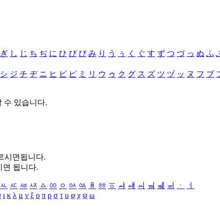
ぎ
し
じ
ち
ぢ
に
ひ
び
ぴ
み
り
う
ぅ
く
ぐ
す
ず
つ
づ
っ
ぬ
ふ
シ
ジ
チ
ヂ
ニ
ヒ
ビ
ピ
ミ
リ
ウ
ゥ
ク
グ
ス
ズ
ツ
ヅ
ッ
ヌ
フ
ブ
할 수 있습니다.
누르시면됩니다.
시면 됩니다.
ㅻ
ㅼ
ㅽ
ㅾ
ㅿ
ㆀ
ㆁ
ㆂ
ㆃ
ㆄ
ㆅ
ㆆ
ㆇ
ㆈ
ㆉ
ㆊ
ㆋ
ㆌ
ㆍ
ㆎ
θ
ι
κ
λ
μ
ν
ξ
ο
π
ρ
σ
τ
υ
φ
χ
ψ
ω