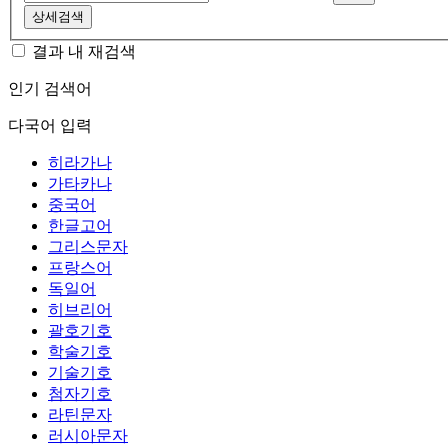
상세검색
결과 내 재검색
인기 검색어
다국어 입력
히라가나
가타카나
중국어
한글고어
그리스문자
프랑스어
독일어
히브리어
괄호기호
학술기호
기술기호
첨자기호
라틴문자
러시아문자