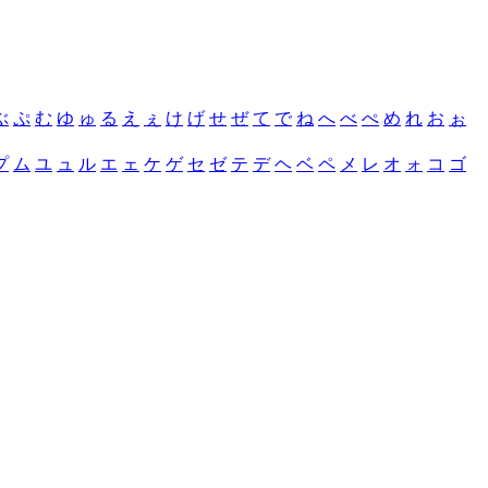
ぶ
ぷ
む
ゆ
ゅ
る
え
ぇ
け
げ
せ
ぜ
て
で
ね
へ
べ
ぺ
め
れ
お
ぉ
プ
ム
ユ
ュ
ル
エ
ェ
ケ
ゲ
セ
ゼ
テ
デ
ヘ
ベ
ペ
メ
レ
オ
ォ
コ
ゴ