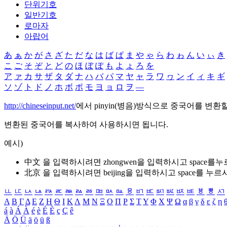
단위기호
일반기호
로마자
아랍어
あ
ぁ
か
が
さ
ざ
た
だ
な
は
ば
ぱ
ま
や
ゃ
ら
わ
ゎ
ん
い
ぃ
き
こ
ご
そ
ぞ
と
ど
の
ほ
ぼ
ぽ
も
よ
ょ
ろ
を
ア
ァ
カ
サ
ザ
タ
ダ
ナ
ハ
バ
パ
マ
ヤ
ャ
ラ
ワ
ヮ
ン
イ
ィ
キ
ギ
ソ
ゾ
ト
ド
ノ
ホ
ボ
ポ
モ
ヨ
ョ
ロ
ヲ
―
http://chineseinput.net/
에서 pinyin(병음)방식으로 중국어를 변환
변환된 중국어를 복사하여 사용하시면 됩니다.
예시)
中文 을 입력하시려면
zhongwen
을 입력하시고 space를
北京 을 입력하시려면
beijing
을 입력하시고 space를 누르
ㅥ
ㅦ
ㅧ
ㅨ
ㅩ
ㅪ
ㅫ
ㅬ
ㅭ
ㅮ
ㅯ
ㅰ
ㅱ
ㅲ
ㅳ
ㅴ
ㅵ
ㅶ
ㅷ
ㅸ
ㅹ
ㅺ
Α
Β
Γ
Δ
Ε
Ζ
Η
Θ
Ι
Κ
Λ
Μ
Ν
Ξ
Ο
Π
Ρ
Σ
Τ
Υ
Φ
Χ
Ψ
Ω
α
β
γ
δ
ε
ζ
η
á
à
Á
À
é
è
É
È
ç
Ç
ê
Ä
Ö
Ü
ä
ö
ü
ß