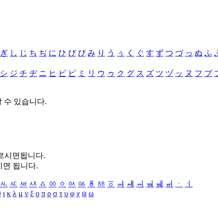
ぎ
し
じ
ち
ぢ
に
ひ
び
ぴ
み
り
う
ぅ
く
ぐ
す
ず
つ
づ
っ
ぬ
ふ
シ
ジ
チ
ヂ
ニ
ヒ
ビ
ピ
ミ
リ
ウ
ゥ
ク
グ
ス
ズ
ツ
ヅ
ッ
ヌ
フ
ブ
할 수 있습니다.
누르시면됩니다.
시면 됩니다.
ㅻ
ㅼ
ㅽ
ㅾ
ㅿ
ㆀ
ㆁ
ㆂ
ㆃ
ㆄ
ㆅ
ㆆ
ㆇ
ㆈ
ㆉ
ㆊ
ㆋ
ㆌ
ㆍ
ㆎ
θ
ι
κ
λ
μ
ν
ξ
ο
π
ρ
σ
τ
υ
φ
χ
ψ
ω