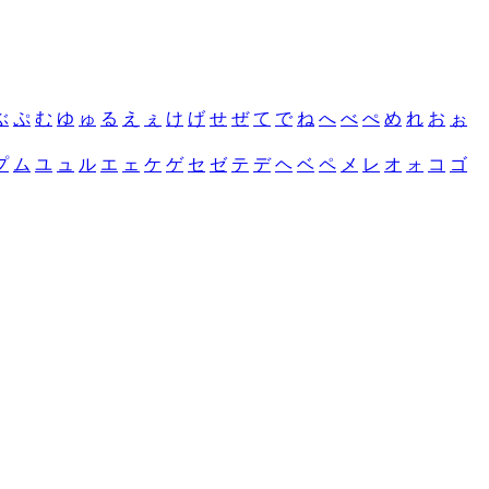
ぶ
ぷ
む
ゆ
ゅ
る
え
ぇ
け
げ
せ
ぜ
て
で
ね
へ
べ
ぺ
め
れ
お
ぉ
プ
ム
ユ
ュ
ル
エ
ェ
ケ
ゲ
セ
ゼ
テ
デ
ヘ
ベ
ペ
メ
レ
オ
ォ
コ
ゴ