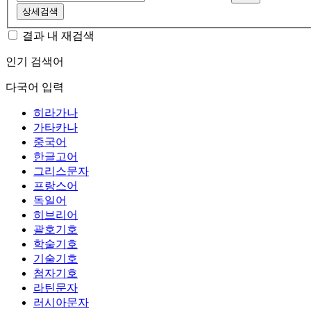
상세검색
결과 내 재검색
인기 검색어
다국어 입력
히라가나
가타카나
중국어
한글고어
그리스문자
프랑스어
독일어
히브리어
괄호기호
학술기호
기술기호
첨자기호
라틴문자
러시아문자