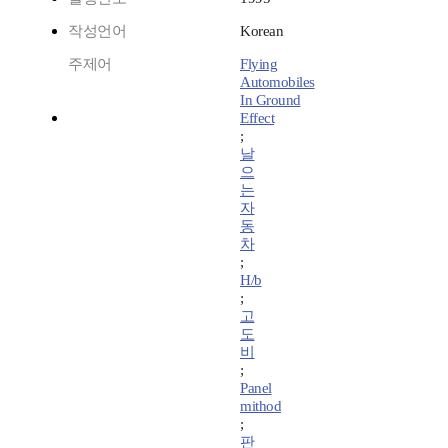
작성언어
Korean
주제어
Flying
Automobiles
In Ground
Effect
;
날
으
는
자
동
차
;
H/b
;
고
도
비
;
Panel
mithod
;
판