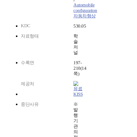
Automobile
configuration
자동차형상
KDC
530.05
자료형태
학
술
저
널
수록면
197-
210(14
쪽)
제공처
KISS
중단사유
※
발
행
기
관
의