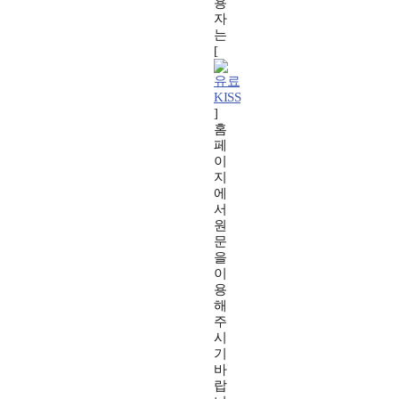
용
자
는
[
KISS
]
홈
페
이
지
에
서
원
문
을
이
용
해
주
시
기
바
랍