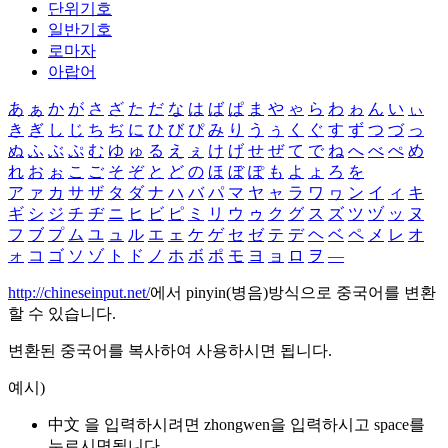
단위기호
일반기호
로마자
아랍어
あ
ぁ
か
が
さ
ざ
た
だ
な
は
ば
ぱ
ま
や
ゃ
ら
わ
ゎ
ん
い
ぃ
き
ぎ
し
じ
ち
ぢ
に
ひ
び
ぴ
み
り
う
ぅ
く
ぐ
す
ず
つ
づ
っ
ぬ
ふ
ぶ
ぷ
む
ゆ
ゅ
る
え
ぇ
け
げ
せ
ぜ
て
で
ね
へ
べ
ぺ
め
れ
お
ぉ
こ
ご
そ
ぞ
と
ど
の
ほ
ぼ
ぽ
も
よ
ょ
ろ
を
ア
ァ
カ
サ
ザ
タ
ダ
ナ
ハ
バ
パ
マ
ヤ
ャ
ラ
ワ
ヮ
ン
イ
ィ
キ
ギ
シ
ジ
チ
ヂ
ニ
ヒ
ビ
ピ
ミ
リ
ウ
ゥ
ク
グ
ス
ズ
ツ
ヅ
ッ
ヌ
フ
ブ
プ
ム
ユ
ュ
ル
エ
ェ
ケ
ゲ
セ
ゼ
テ
デ
ヘ
ベ
ペ
メ
レ
オ
ォ
コ
ゴ
ソ
ゾ
ト
ド
ノ
ホ
ボ
ポ
モ
ヨ
ョ
ロ
ヲ
―
http://chineseinput.net/
에서 pinyin(병음)방식으로 중국어를 변환
할 수 있습니다.
변환된 중국어를 복사하여 사용하시면 됩니다.
예시)
中文 을 입력하시려면
zhongwen
을 입력하시고 space를
누르시면됩니다.