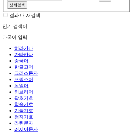
상세검색
결과 내 재검색
인기 검색어
다국어 입력
히라가나
가타카나
중국어
한글고어
그리스문자
프랑스어
독일어
히브리어
괄호기호
학술기호
기술기호
첨자기호
라틴문자
러시아문자