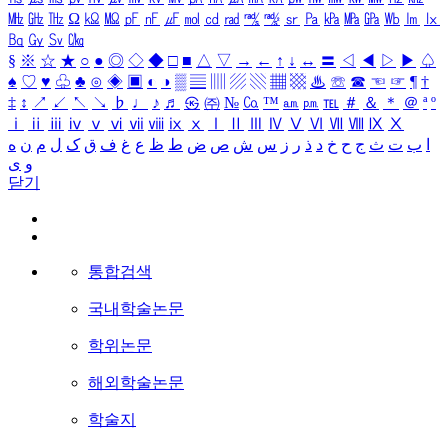
㎒
㎓
㎔
Ω
㏀
㏁
㎊
㎋
㎌
㏖
㏅
㎭
㎮
㎯
㏛
㎩
㎪
㎫
㎬
㏝
㏐
㏓
㏃
㏉
㏜
㏆
§
※
☆
★
○
●
◎
◇
◆
□
■
△
▽
→
←
↑
↓
↔
〓
◁
◀
▷
▶
♤
♠
♡
♥
♧
♣
⊙
◈
▣
◐
◑
▒
▤
▥
▨
▧
▦
▩
♨
☏
☎
☜
☞
¶
†
‡
↕
↗
↙
↖
↘
♭
♩
♪
♬
㉿
㈜
№
㏇
™
㏂
㏘
℡
＃
＆
＊
＠
ª
º
ⅰ
ⅱ
ⅲ
ⅳ
ⅴ
ⅵ
ⅶ
ⅷ
ⅸ
ⅹ
Ⅰ
Ⅱ
Ⅲ
Ⅳ
Ⅴ
Ⅵ
Ⅶ
Ⅷ
Ⅸ
Ⅹ
ا
ب
ت
ث
ج
ح
خ
د
ذ
ر
ز
س
ش
ص
ض
ط
ظ
ع
غ
ف
ق
ک
ل
م
ن
ه
و
ی
닫기
통합검색
국내학술논문
학위논문
해외학술논문
학술지