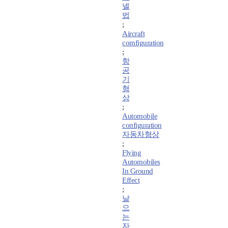
넬
법
;
Aircraft
comfiguration
;
항
공
기
형
상
;
Automobile
configuration
자동차형상
;
Flying
Automobiles
In Ground
Effect
;
날
으
는
자