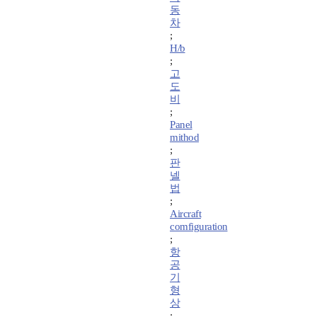
동
차
;
H/b
;
고
도
비
;
Panel
mithod
;
판
넬
법
;
Aircraft
comfiguration
;
항
공
기
형
상
;