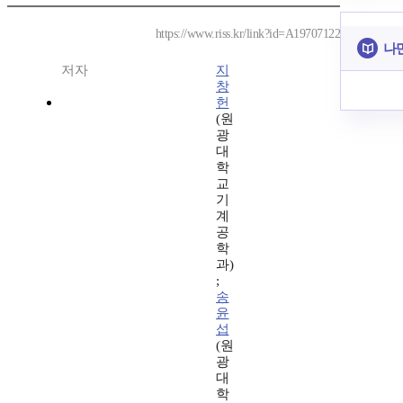
https://www.riss.kr/link?id=A19707122
나
저자
지
창
헌
(원
광
대
학
교
기
계
공
학
과)
;
송
윤
섭
(원
광
대
학