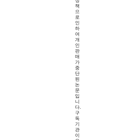
정
책
으
로
인
하
여
개
인
판
매
가
중
단
된
논
문
입
니
다.
구
독
기
관
이