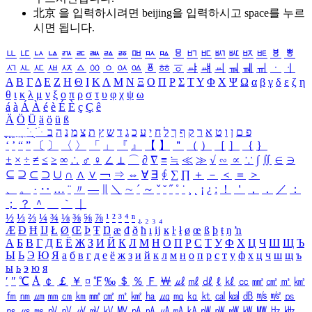
北京 을 입력하시려면
beijing
을 입력하시고 space를 누르
시면 됩니다.
ㅥ
ㅦ
ㅧ
ㅨ
ㅩ
ㅪ
ㅫ
ㅬ
ㅭ
ㅮ
ㅯ
ㅰ
ㅱ
ㅲ
ㅳ
ㅴ
ㅵ
ㅶ
ㅷ
ㅸ
ㅹ
ㅺ
ㅻ
ㅼ
ㅽ
ㅾ
ㅿ
ㆀ
ㆁ
ㆂ
ㆃ
ㆄ
ㆅ
ㆆ
ㆇ
ㆈ
ㆉ
ㆊ
ㆋ
ㆌ
ㆍ
ㆎ
Α
Β
Γ
Δ
Ε
Ζ
Η
Θ
Ι
Κ
Λ
Μ
Ν
Ξ
Ο
Π
Ρ
Σ
Τ
Υ
Φ
Χ
Ψ
Ω
α
β
γ
δ
ε
ζ
η
θ
ι
κ
λ
μ
ν
ξ
ο
π
ρ
σ
τ
υ
φ
χ
ψ
ω
á
à
Á
À
é
è
É
È
ç
Ç
ê
Ä
Ö
Ü
ä
ö
ü
ß
ְ
ֳ
ֲ
ֱ
ָ
ַ
ֵ
ֶ
ִ
ֹ
ּ
ֻ
ׂ
ׁ
ּ
ב
ה
נ
מ
צ
ת
ץ
ש
ד
ג
כ
ע
י
ח
ל
ך
ף
ק
ר
א
ט
ו
ן
ם
פ
‘
’
“
”
〔
〕
〈
〉
「
」
『
』
【
】
＂
（
）
［
］
｛
｝
±
×
÷
≠
≤
≥
∞
∴
♂
♀
∠
⊥
⌒
∂
∇
≡
≒
≪
≫
√
∽
∝
∵
∫
∬
∈
∋
⊆
⊇
⊂
⊃
∪
∩
∧
∨
￢
⇒
⇔
∀
∃
∮
∑
∏
＋
－
＜
＝
＞
、
。
·
‥
…
¨
〃
―
∥
＼
∼
´
～
ˇ
˘
˝
˚
˙
¸
˛
¡
¿
ː
！
＇
，
．
／
：
；
？
＾
＿
｀
｜
½
⅓
⅔
¼
¾
⅛
⅜
⅝
⅞
¹
²
³
⁴
ⁿ
₁
₂
₃
₄
Æ
Ð
Ħ
Ĳ
Ł
Ø
Œ
Þ
Ŧ
Ŋ
æ
đ
ð
ħ
ı
ĳ
ĸ
ŀ
ł
ø
œ
ß
þ
ŧ
ŋ
ŉ
А
Б
В
Г
Д
Е
Ё
Ж
З
И
Й
К
Л
М
Н
О
П
Р
С
Т
У
Ф
Х
Ц
Ч
Ш
Щ
Ъ
Ы
Ь
Э
Ю
Я
а
б
в
г
д
е
ё
ж
з
и
й
к
л
м
н
о
п
р
с
т
у
ф
х
ц
ч
ш
щ
ъ
ы
ь
э
ю
я
′
″
℃
Å
￠
￡
￥
¤
℉
‰
＄
％
Ｆ
￦
㎕
㎖
㎗
ℓ
㎘
㏄
㎣
㎤
㎥
㎦
㎙
㎚
㎛
㎜
㎝
㎞
㎟
㎠
㎡
㎢
㏊
㎍
㎎
㎏
㏏
㎈
㎉
㏈
㎧
㎨
㎰
㎱
㎲
㎳
㎴
㎵
㎶
㎷
㎸
㎹
㎀
㎁
㎂
㎃
㎄
㎺
㎻
㎽
㎾
㎿
㎐
㎑