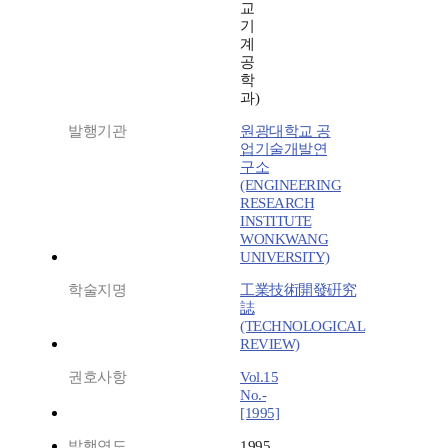
교
기
계
공
학
과)
발행기관
원광대학교 공
업기술개발연
구소
(ENGINEERING
RESEARCH
INSTITUTE
WONKWANG
UNIVERSITY)
학술지명
工業技術開發硏究
誌
(TECHNOLOGICAL
REVIEW)
권호사항
Vol.15
No.-
[1995]
발행연도
1995