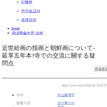
단행본
연구보고서
공개강의
home
국내학술논문 상세
近世給画の指画と朝鮮画について-
延享五年本?寺での交流に關する疑
問点
한글로
https://www.riss.kr/link?id=A1072
저자
片山真理子
발행기관
조선통신사