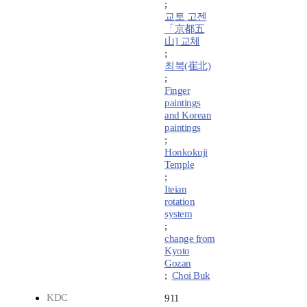
;
교토 고젠
「京都五
山] 교체
;
최북(崔北)
;
Finger
paintings
and Korean
paintings
;
Honkokuji
Temple
;
Iteian
rotation
system
;
change from
Kyoto
Gozan
;
Choi Buk
KDC
911