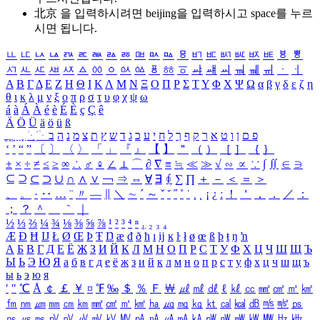
北京 을 입력하시려면
beijing
을 입력하시고 space를 누르
시면 됩니다.
ㅥ
ㅦ
ㅧ
ㅨ
ㅩ
ㅪ
ㅫ
ㅬ
ㅭ
ㅮ
ㅯ
ㅰ
ㅱ
ㅲ
ㅳ
ㅴ
ㅵ
ㅶ
ㅷ
ㅸ
ㅹ
ㅺ
ㅻ
ㅼ
ㅽ
ㅾ
ㅿ
ㆀ
ㆁ
ㆂ
ㆃ
ㆄ
ㆅ
ㆆ
ㆇ
ㆈ
ㆉ
ㆊ
ㆋ
ㆌ
ㆍ
ㆎ
Α
Β
Γ
Δ
Ε
Ζ
Η
Θ
Ι
Κ
Λ
Μ
Ν
Ξ
Ο
Π
Ρ
Σ
Τ
Υ
Φ
Χ
Ψ
Ω
α
β
γ
δ
ε
ζ
η
θ
ι
κ
λ
μ
ν
ξ
ο
π
ρ
σ
τ
υ
φ
χ
ψ
ω
á
à
Á
À
é
è
É
È
ç
Ç
ê
Ä
Ö
Ü
ä
ö
ü
ß
ְ
ֳ
ֲ
ֱ
ָ
ַ
ֵ
ֶ
ִ
ֹ
ּ
ֻ
ׂ
ׁ
ּ
ב
ה
נ
מ
צ
ת
ץ
ש
ד
ג
כ
ע
י
ח
ל
ך
ף
ק
ר
א
ט
ו
ן
ם
פ
‘
’
“
”
〔
〕
〈
〉
「
」
『
』
【
】
＂
（
）
［
］
｛
｝
±
×
÷
≠
≤
≥
∞
∴
♂
♀
∠
⊥
⌒
∂
∇
≡
≒
≪
≫
√
∽
∝
∵
∫
∬
∈
∋
⊆
⊇
⊂
⊃
∪
∩
∧
∨
￢
⇒
⇔
∀
∃
∮
∑
∏
＋
－
＜
＝
＞
、
。
·
‥
…
¨
〃
―
∥
＼
∼
´
～
ˇ
˘
˝
˚
˙
¸
˛
¡
¿
ː
！
＇
，
．
／
：
；
？
＾
＿
｀
｜
½
⅓
⅔
¼
¾
⅛
⅜
⅝
⅞
¹
²
³
⁴
ⁿ
₁
₂
₃
₄
Æ
Ð
Ħ
Ĳ
Ł
Ø
Œ
Þ
Ŧ
Ŋ
æ
đ
ð
ħ
ı
ĳ
ĸ
ŀ
ł
ø
œ
ß
þ
ŧ
ŋ
ŉ
А
Б
В
Г
Д
Е
Ё
Ж
З
И
Й
К
Л
М
Н
О
П
Р
С
Т
У
Ф
Х
Ц
Ч
Ш
Щ
Ъ
Ы
Ь
Э
Ю
Я
а
б
в
г
д
е
ё
ж
з
и
й
к
л
м
н
о
п
р
с
т
у
ф
х
ц
ч
ш
щ
ъ
ы
ь
э
ю
я
′
″
℃
Å
￠
￡
￥
¤
℉
‰
＄
％
Ｆ
￦
㎕
㎖
㎗
ℓ
㎘
㏄
㎣
㎤
㎥
㎦
㎙
㎚
㎛
㎜
㎝
㎞
㎟
㎠
㎡
㎢
㏊
㎍
㎎
㎏
㏏
㎈
㎉
㏈
㎧
㎨
㎰
㎱
㎲
㎳
㎴
㎵
㎶
㎷
㎸
㎹
㎀
㎁
㎂
㎃
㎄
㎺
㎻
㎽
㎾
㎿
㎐
㎑