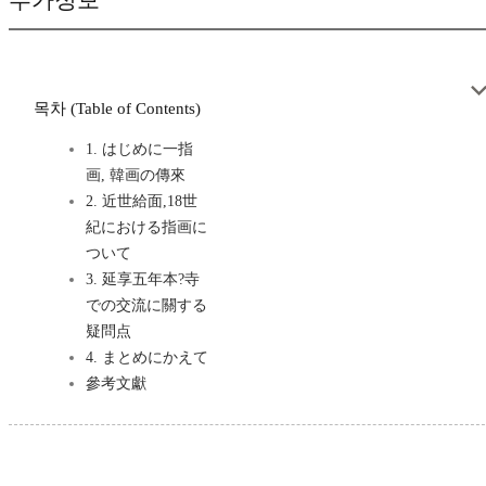
부가정보
목차 (Table of Contents)
1. はじめに一指
画, 韓画の傳來
2. 近世給面,18世
紀における指画に
ついて
3. 延享五年本?寺
での交流に關する
疑問点
4. まとめにかえて
參考文獻