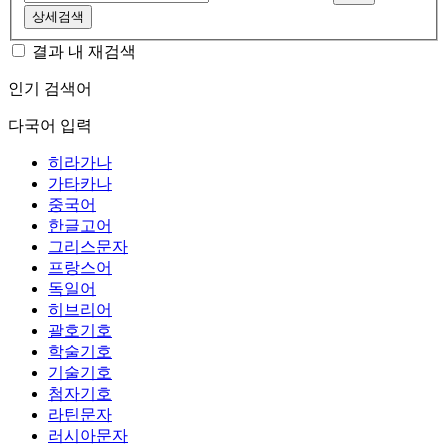
상세검색
결과 내 재검색
인기 검색어
다국어 입력
히라가나
가타카나
중국어
한글고어
그리스문자
프랑스어
독일어
히브리어
괄호기호
학술기호
기술기호
첨자기호
라틴문자
러시아문자