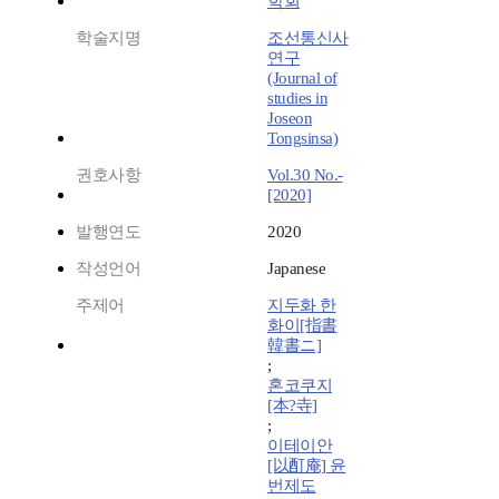
학회
학술지명
조선통신사
연구
(Journal of
studies in
Joseon
Tongsinsa)
권호사항
Vol.30 No.-
[2020]
발행연도
2020
작성언어
Japanese
주제어
지두화 한
화이[指書
韓書ニ]
;
혼코쿠지
[本?寺]
;
이테이안
[以酊庵] 윤
번제도