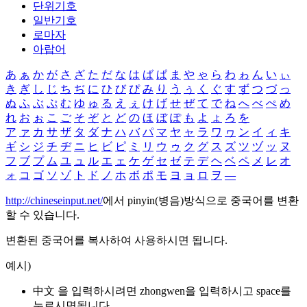
단위기호
일반기호
로마자
아랍어
あ
ぁ
か
が
さ
ざ
た
だ
な
は
ば
ぱ
ま
や
ゃ
ら
わ
ゎ
ん
い
ぃ
き
ぎ
し
じ
ち
ぢ
に
ひ
び
ぴ
み
り
う
ぅ
く
ぐ
す
ず
つ
づ
っ
ぬ
ふ
ぶ
ぷ
む
ゆ
ゅ
る
え
ぇ
け
げ
せ
ぜ
て
で
ね
へ
べ
ぺ
め
れ
お
ぉ
こ
ご
そ
ぞ
と
ど
の
ほ
ぼ
ぽ
も
よ
ょ
ろ
を
ア
ァ
カ
サ
ザ
タ
ダ
ナ
ハ
バ
パ
マ
ヤ
ャ
ラ
ワ
ヮ
ン
イ
ィ
キ
ギ
シ
ジ
チ
ヂ
ニ
ヒ
ビ
ピ
ミ
リ
ウ
ゥ
ク
グ
ス
ズ
ツ
ヅ
ッ
ヌ
フ
ブ
プ
ム
ユ
ュ
ル
エ
ェ
ケ
ゲ
セ
ゼ
テ
デ
ヘ
ベ
ペ
メ
レ
オ
ォ
コ
ゴ
ソ
ゾ
ト
ド
ノ
ホ
ボ
ポ
モ
ヨ
ョ
ロ
ヲ
―
http://chineseinput.net/
에서 pinyin(병음)방식으로 중국어를 변환
할 수 있습니다.
변환된 중국어를 복사하여 사용하시면 됩니다.
예시)
中文 을 입력하시려면
zhongwen
을 입력하시고 space를
누르시면됩니다.