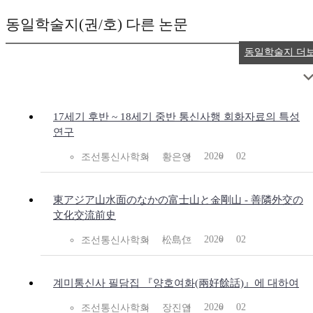
동일학술지(권/호) 다른 논문
동일학술지 더
17세기 후반 ~ 18세기 중반 통신사행 회화자료의 특성
연구
2020
02
조선통신사학회
황은영
東アジア山水面のなかの富士山と金剛山 - 善隣外交の
文化交流前史
2020
02
조선통신사학회
松島仁
계미통신사 필담집 『양호여화(兩好餘話)』에 대하여
2020
02
조선통신사학회
장진엽