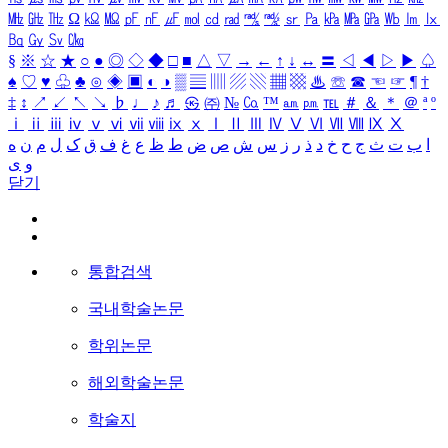
㎒
㎓
㎔
Ω
㏀
㏁
㎊
㎋
㎌
㏖
㏅
㎭
㎮
㎯
㏛
㎩
㎪
㎫
㎬
㏝
㏐
㏓
㏃
㏉
㏜
㏆
§
※
☆
★
○
●
◎
◇
◆
□
■
△
▽
→
←
↑
↓
↔
〓
◁
◀
▷
▶
♤
♠
♡
♥
♧
♣
⊙
◈
▣
◐
◑
▒
▤
▥
▨
▧
▦
▩
♨
☏
☎
☜
☞
¶
†
‡
↕
↗
↙
↖
↘
♭
♩
♪
♬
㉿
㈜
№
㏇
™
㏂
㏘
℡
＃
＆
＊
＠
ª
º
ⅰ
ⅱ
ⅲ
ⅳ
ⅴ
ⅵ
ⅶ
ⅷ
ⅸ
ⅹ
Ⅰ
Ⅱ
Ⅲ
Ⅳ
Ⅴ
Ⅵ
Ⅶ
Ⅷ
Ⅸ
Ⅹ
ا
ب
ت
ث
ج
ح
خ
د
ذ
ر
ز
س
ش
ص
ض
ط
ظ
ع
غ
ف
ق
ک
ل
م
ن
ه
و
ی
닫기
통합검색
국내학술논문
학위논문
해외학술논문
학술지