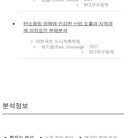
KCI우수등재
탄소중립 정책에 민감한 산업 도출과 지역경
제 성장요인 분해분석
대한국토·도시계획학회
2025
박기웅(Park, Giwoong)
KCI우수등재
분석정보
활용도 분석
논문 주제 분석
연구자 주제 분석