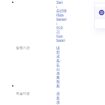
Yue)
;
김선재
(Kim,
Sunjae)
;
이수
기
(Lee,
Sugie)
발행기관
대
한
국
토·
도
시
계
획
학
회
학술지명
국
토
계