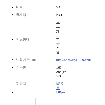
KDC
539
등재정보
KCI
우
수
등
재
자료형태
학
술
저
널
발행기관 URL
http://www.kpa1959.or.kr
수록면
188-
203(16
쪽)
제공처
DBpia