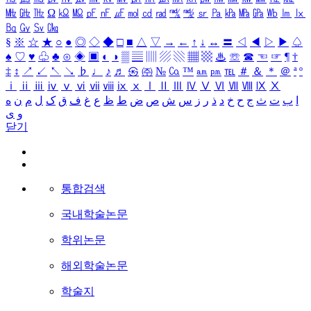
㎒
㎓
㎔
Ω
㏀
㏁
㎊
㎋
㎌
㏖
㏅
㎭
㎮
㎯
㏛
㎩
㎪
㎫
㎬
㏝
㏐
㏓
㏃
㏉
㏜
㏆
§
※
☆
★
○
●
◎
◇
◆
□
■
△
▽
→
←
↑
↓
↔
〓
◁
◀
▷
▶
♤
♠
♡
♥
♧
♣
⊙
◈
▣
◐
◑
▒
▤
▥
▨
▧
▦
▩
♨
☏
☎
☜
☞
¶
†
‡
↕
↗
↙
↖
↘
♭
♩
♪
♬
㉿
㈜
№
㏇
™
㏂
㏘
℡
＃
＆
＊
＠
ª
º
ⅰ
ⅱ
ⅲ
ⅳ
ⅴ
ⅵ
ⅶ
ⅷ
ⅸ
ⅹ
Ⅰ
Ⅱ
Ⅲ
Ⅳ
Ⅴ
Ⅵ
Ⅶ
Ⅷ
Ⅸ
Ⅹ
ا
ب
ت
ث
ج
ح
خ
د
ذ
ر
ز
س
ش
ص
ض
ط
ظ
ع
غ
ف
ق
ک
ل
م
ن
ه
و
ی
닫기
통합검색
국내학술논문
학위논문
해외학술논문
학술지