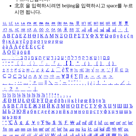
北京 을 입력하시려면
beijing
을 입력하시고 space를 누르
시면 됩니다.
ㅥ
ㅦ
ㅧ
ㅨ
ㅩ
ㅪ
ㅫ
ㅬ
ㅭ
ㅮ
ㅯ
ㅰ
ㅱ
ㅲ
ㅳ
ㅴ
ㅵ
ㅶ
ㅷ
ㅸ
ㅹ
ㅺ
ㅻ
ㅼ
ㅽ
ㅾ
ㅿ
ㆀ
ㆁ
ㆂ
ㆃ
ㆄ
ㆅ
ㆆ
ㆇ
ㆈ
ㆉ
ㆊ
ㆋ
ㆌ
ㆍ
ㆎ
Α
Β
Γ
Δ
Ε
Ζ
Η
Θ
Ι
Κ
Λ
Μ
Ν
Ξ
Ο
Π
Ρ
Σ
Τ
Υ
Φ
Χ
Ψ
Ω
α
β
γ
δ
ε
ζ
η
θ
ι
κ
λ
μ
ν
ξ
ο
π
ρ
σ
τ
υ
φ
χ
ψ
ω
á
à
Á
À
é
è
É
È
ç
Ç
ê
Ä
Ö
Ü
ä
ö
ü
ß
ְ
ֳ
ֲ
ֱ
ָ
ַ
ֵ
ֶ
ִ
ֹ
ּ
ֻ
ׂ
ׁ
ּ
ב
ה
נ
מ
צ
ת
ץ
ש
ד
ג
כ
ע
י
ח
ל
ך
ף
ק
ר
א
ט
ו
ן
ם
פ
‘
’
“
”
〔
〕
〈
〉
「
」
『
』
【
】
＂
（
）
［
］
｛
｝
±
×
÷
≠
≤
≥
∞
∴
♂
♀
∠
⊥
⌒
∂
∇
≡
≒
≪
≫
√
∽
∝
∵
∫
∬
∈
∋
⊆
⊇
⊂
⊃
∪
∩
∧
∨
￢
⇒
⇔
∀
∃
∮
∑
∏
＋
－
＜
＝
＞
、
。
·
‥
…
¨
〃
―
∥
＼
∼
´
～
ˇ
˘
˝
˚
˙
¸
˛
¡
¿
ː
！
＇
，
．
／
：
；
？
＾
＿
｀
｜
½
⅓
⅔
¼
¾
⅛
⅜
⅝
⅞
¹
²
³
⁴
ⁿ
₁
₂
₃
₄
Æ
Ð
Ħ
Ĳ
Ł
Ø
Œ
Þ
Ŧ
Ŋ
æ
đ
ð
ħ
ı
ĳ
ĸ
ŀ
ł
ø
œ
ß
þ
ŧ
ŋ
ŉ
А
Б
В
Г
Д
Е
Ё
Ж
З
И
Й
К
Л
М
Н
О
П
Р
С
Т
У
Ф
Х
Ц
Ч
Ш
Щ
Ъ
Ы
Ь
Э
Ю
Я
а
б
в
г
д
е
ё
ж
з
и
й
к
л
м
н
о
п
р
с
т
у
ф
х
ц
ч
ш
щ
ъ
ы
ь
э
ю
я
′
″
℃
Å
￠
￡
￥
¤
℉
‰
＄
％
Ｆ
￦
㎕
㎖
㎗
ℓ
㎘
㏄
㎣
㎤
㎥
㎦
㎙
㎚
㎛
㎜
㎝
㎞
㎟
㎠
㎡
㎢
㏊
㎍
㎎
㎏
㏏
㎈
㎉
㏈
㎧
㎨
㎰
㎱
㎲
㎳
㎴
㎵
㎶
㎷
㎸
㎹
㎀
㎁
㎂
㎃
㎄
㎺
㎻
㎽
㎾
㎿
㎐
㎑