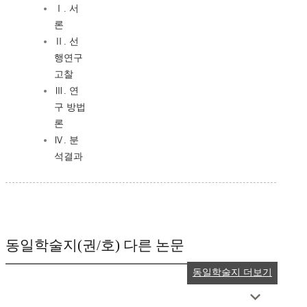
Ⅰ. 서
론
Ⅱ. 선
행연구
고찰
Ⅲ. 연
구 방법
론
Ⅳ. 분
석결과
동일학술지(권/호) 다른 논문
동일학술지 더보기