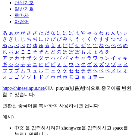
단위기호
일반기호
로마자
아랍어
あ
ぁ
か
が
さ
ざ
た
だ
な
は
ば
ぱ
ま
や
ゃ
ら
わ
ゎ
ん
い
ぃ
き
ぎ
し
じ
ち
ぢ
に
ひ
び
ぴ
み
り
う
ぅ
く
ぐ
す
ず
つ
づ
っ
ぬ
ふ
ぶ
ぷ
む
ゆ
ゅ
る
え
ぇ
け
げ
せ
ぜ
て
で
ね
へ
べ
ぺ
め
れ
お
ぉ
こ
ご
そ
ぞ
と
ど
の
ほ
ぼ
ぽ
も
よ
ょ
ろ
を
ア
ァ
カ
サ
ザ
タ
ダ
ナ
ハ
バ
パ
マ
ヤ
ャ
ラ
ワ
ヮ
ン
イ
ィ
キ
ギ
シ
ジ
チ
ヂ
ニ
ヒ
ビ
ピ
ミ
リ
ウ
ゥ
ク
グ
ス
ズ
ツ
ヅ
ッ
ヌ
フ
ブ
プ
ム
ユ
ュ
ル
エ
ェ
ケ
ゲ
セ
ゼ
テ
デ
ヘ
ベ
ペ
メ
レ
オ
ォ
コ
ゴ
ソ
ゾ
ト
ド
ノ
ホ
ボ
ポ
モ
ヨ
ョ
ロ
ヲ
―
http://chineseinput.net/
에서 pinyin(병음)방식으로 중국어를 변환
할 수 있습니다.
변환된 중국어를 복사하여 사용하시면 됩니다.
예시)
中文 을 입력하시려면
zhongwen
을 입력하시고 space를
누르시면됩니다.