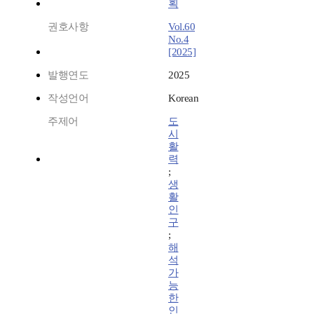
획
권호사항
Vol.60
No.4
[2025]
발행연도
2025
작성언어
Korean
주제어
도
시
활
력
;
생
활
인
구
;
해
석
가
능
한
인