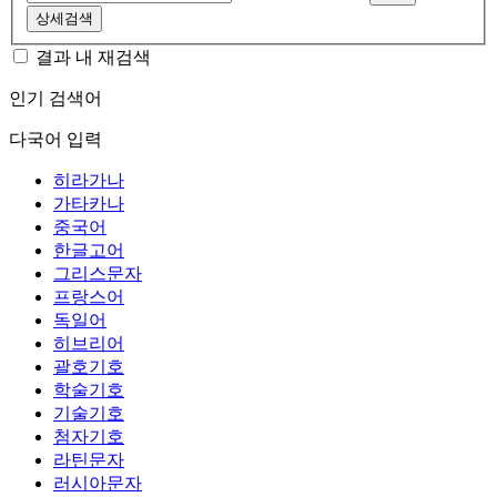
상세검색
결과 내 재검색
인기 검색어
다국어 입력
히라가나
가타카나
중국어
한글고어
그리스문자
프랑스어
독일어
히브리어
괄호기호
학술기호
기술기호
첨자기호
라틴문자
러시아문자