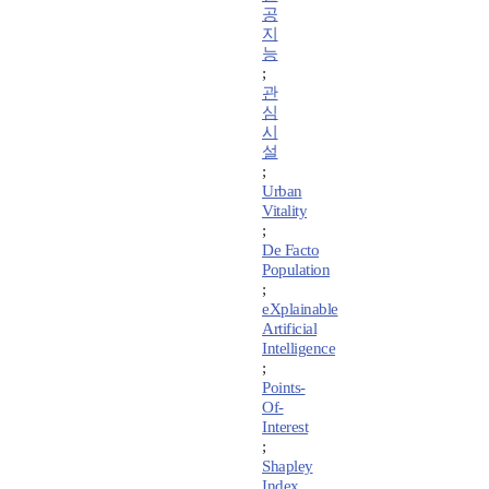
공
지
능
;
관
심
시
설
;
Urban
Vitality
;
De Facto
Population
;
eXplainable
Artificial
Intelligence
;
Points-
Of-
Interest
;
Shapley
Index