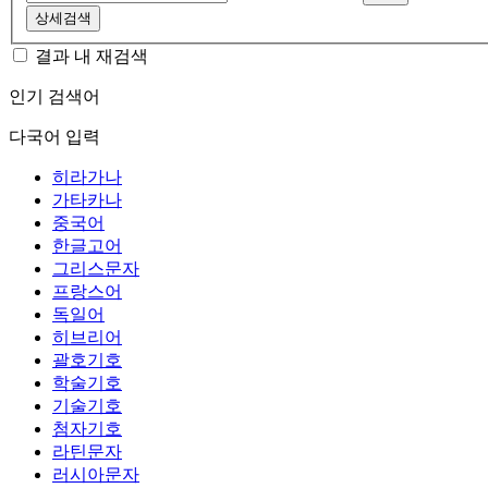
상세검색
결과 내 재검색
인기 검색어
다국어 입력
히라가나
가타카나
중국어
한글고어
그리스문자
프랑스어
독일어
히브리어
괄호기호
학술기호
기술기호
첨자기호
라틴문자
러시아문자