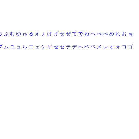
ぶ
ぷ
む
ゆ
ゅ
る
え
ぇ
け
げ
せ
ぜ
て
で
ね
へ
べ
ぺ
め
れ
お
ぉ
プ
ム
ユ
ュ
ル
エ
ェ
ケ
ゲ
セ
ゼ
テ
デ
ヘ
ベ
ペ
メ
レ
オ
ォ
コ
ゴ