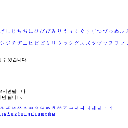
ぎ
し
じ
ち
ぢ
に
ひ
び
ぴ
み
り
う
ぅ
く
ぐ
す
ず
つ
づ
っ
ぬ
ふ
シ
ジ
チ
ヂ
ニ
ヒ
ビ
ピ
ミ
リ
ウ
ゥ
ク
グ
ス
ズ
ツ
ヅ
ッ
ヌ
フ
ブ
할 수 있습니다.
누르시면됩니다.
시면 됩니다.
ㅻ
ㅼ
ㅽ
ㅾ
ㅿ
ㆀ
ㆁ
ㆂ
ㆃ
ㆄ
ㆅ
ㆆ
ㆇ
ㆈ
ㆉ
ㆊ
ㆋ
ㆌ
ㆍ
ㆎ
θ
ι
κ
λ
μ
ν
ξ
ο
π
ρ
σ
τ
υ
φ
χ
ψ
ω