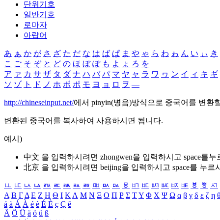
단위기호
일반기호
로마자
아랍어
あ
ぁ
か
が
さ
ざ
た
だ
な
は
ば
ぱ
ま
や
ゃ
ら
わ
ゎ
ん
い
ぃ
き
こ
ご
そ
ぞ
と
ど
の
ほ
ぼ
ぽ
も
よ
ょ
ろ
を
ア
ァ
カ
サ
ザ
タ
ダ
ナ
ハ
バ
パ
マ
ヤ
ャ
ラ
ワ
ヮ
ン
イ
ィ
キ
ギ
ソ
ゾ
ト
ド
ノ
ホ
ボ
ポ
モ
ヨ
ョ
ロ
ヲ
―
http://chineseinput.net/
에서 pinyin(병음)방식으로 중국어를 변환
변환된 중국어를 복사하여 사용하시면 됩니다.
예시)
中文 을 입력하시려면
zhongwen
을 입력하시고 space를
北京 을 입력하시려면
beijing
을 입력하시고 space를 누르
ㅥ
ㅦ
ㅧ
ㅨ
ㅩ
ㅪ
ㅫ
ㅬ
ㅭ
ㅮ
ㅯ
ㅰ
ㅱ
ㅲ
ㅳ
ㅴ
ㅵ
ㅶ
ㅷ
ㅸ
ㅹ
ㅺ
Α
Β
Γ
Δ
Ε
Ζ
Η
Θ
Ι
Κ
Λ
Μ
Ν
Ξ
Ο
Π
Ρ
Σ
Τ
Υ
Φ
Χ
Ψ
Ω
α
β
γ
δ
ε
ζ
η
á
à
Á
À
é
è
É
È
ç
Ç
ê
Ä
Ö
Ü
ä
ö
ü
ß