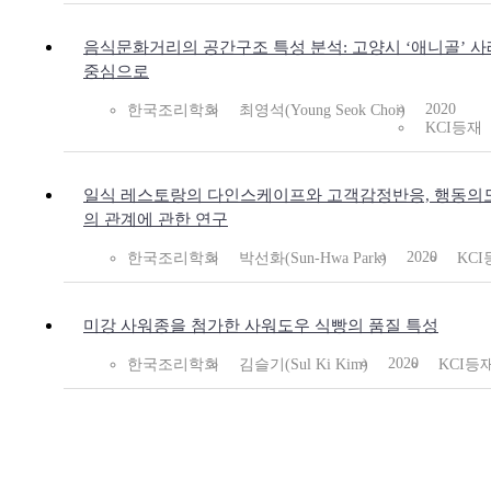
음식문화거리의 공간구조 특성 분석: 고양시 ‘애니골’ 
중심으로
2020
한국조리학회
최영석(Young Seok Choi)
KCI등재
일식 레스토랑의 다인스케이프와 고객감정반응, 행동의
의 관계에 관한 연구
2020
한국조리학회
박선화(Sun-Hwa Park)
KC
미강 사워종을 첨가한 사워도우 식빵의 품질 특성
2020
한국조리학회
김슬기(Sul Ki Kim)
KCI등