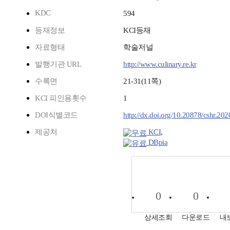
KDC
594
등재정보
KCI등재
자료형태
학술저널
발행기관 URL
http://www.culinary.re.kr
수록면
21-31(11쪽)
KCI 피인용횟수
1
DOI식별코드
http://dx.doi.org/10.20878/cshr.20
제공처
KCI
,
DBpia
0
0
상세조회
다운로드
내