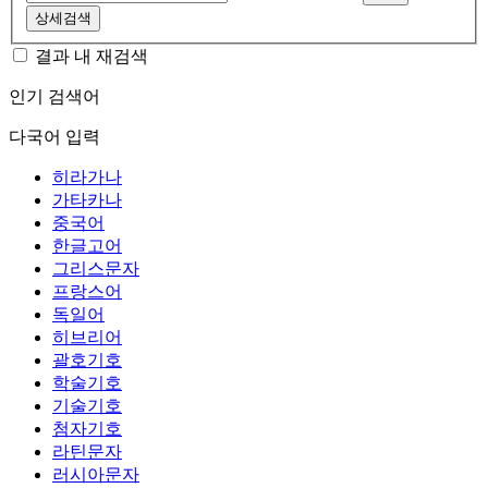
상세검색
결과 내 재검색
인기 검색어
다국어 입력
히라가나
가타카나
중국어
한글고어
그리스문자
프랑스어
독일어
히브리어
괄호기호
학술기호
기술기호
첨자기호
라틴문자
러시아문자