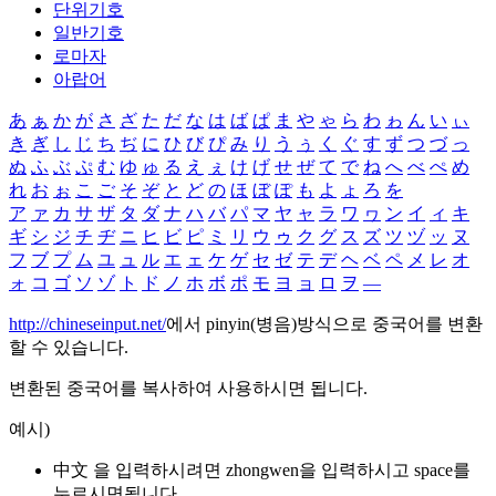
단위기호
일반기호
로마자
아랍어
あ
ぁ
か
が
さ
ざ
た
だ
な
は
ば
ぱ
ま
や
ゃ
ら
わ
ゎ
ん
い
ぃ
き
ぎ
し
じ
ち
ぢ
に
ひ
び
ぴ
み
り
う
ぅ
く
ぐ
す
ず
つ
づ
っ
ぬ
ふ
ぶ
ぷ
む
ゆ
ゅ
る
え
ぇ
け
げ
せ
ぜ
て
で
ね
へ
べ
ぺ
め
れ
お
ぉ
こ
ご
そ
ぞ
と
ど
の
ほ
ぼ
ぽ
も
よ
ょ
ろ
を
ア
ァ
カ
サ
ザ
タ
ダ
ナ
ハ
バ
パ
マ
ヤ
ャ
ラ
ワ
ヮ
ン
イ
ィ
キ
ギ
シ
ジ
チ
ヂ
ニ
ヒ
ビ
ピ
ミ
リ
ウ
ゥ
ク
グ
ス
ズ
ツ
ヅ
ッ
ヌ
フ
ブ
プ
ム
ユ
ュ
ル
エ
ェ
ケ
ゲ
セ
ゼ
テ
デ
ヘ
ベ
ペ
メ
レ
オ
ォ
コ
ゴ
ソ
ゾ
ト
ド
ノ
ホ
ボ
ポ
モ
ヨ
ョ
ロ
ヲ
―
http://chineseinput.net/
에서 pinyin(병음)방식으로 중국어를 변환
할 수 있습니다.
변환된 중국어를 복사하여 사용하시면 됩니다.
예시)
中文 을 입력하시려면
zhongwen
을 입력하시고 space를
누르시면됩니다.