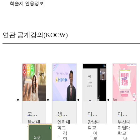
학술지 인용정보
연관 공개강의(KOCW)
고객만족
생생고객만족경영
마케팅관리
아이돌봄의 첫걸음
한서대
인하대
강남대
부산디
학교
학교
학교
지털대
박
김
이
학교
혜
연
우
남