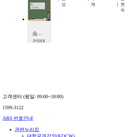
윤
성
채
현
숙
숙박산업론
건양대
학교
김
경
한
고객센터 (평일: 09:00~18:00)
1599-3122
ARS 번호안내
관련누리집
대학공개강의(KOCW)