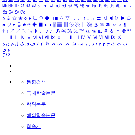
㎒
㎓
㎔
Ω
㏀
㏁
㎊
㎋
㎌
㏖
㏅
㎭
㎮
㎯
㏛
㎩
㎪
㎫
㎬
㏝
㏐
㏓
㏃
㏉
㏜
㏆
§
※
☆
★
○
●
◎
◇
◆
□
■
△
▽
→
←
↑
↓
↔
〓
◁
◀
▷
▶
♤
♠
♡
♥
♧
♣
⊙
◈
▣
◐
◑
▒
▤
▥
▨
▧
▦
▩
♨
☏
☎
☜
☞
¶
†
‡
↕
↗
↙
↖
↘
♭
♩
♪
♬
㉿
㈜
№
㏇
™
㏂
㏘
℡
＃
＆
＊
＠
ª
º
ⅰ
ⅱ
ⅲ
ⅳ
ⅴ
ⅵ
ⅶ
ⅷ
ⅸ
ⅹ
Ⅰ
Ⅱ
Ⅲ
Ⅳ
Ⅴ
Ⅵ
Ⅶ
Ⅷ
Ⅸ
Ⅹ
ا
ب
ت
ث
ج
ح
خ
د
ذ
ر
ز
س
ش
ص
ض
ط
ظ
ع
غ
ف
ق
ک
ل
م
ن
ه
و
ی
닫기
통합검색
국내학술논문
학위논문
해외학술논문
학술지