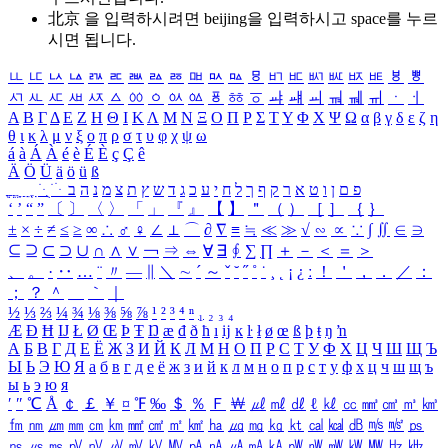
北京 을 입력하시려면
beijing
을 입력하시고 space를 누르
시면 됩니다.
ㅥ
ㅦ
ㅧ
ㅨ
ㅩ
ㅪ
ㅫ
ㅬ
ㅭ
ㅮ
ㅯ
ㅰ
ㅱ
ㅲ
ㅳ
ㅴ
ㅵ
ㅶ
ㅷ
ㅸ
ㅹ
ㅺ
ㅻ
ㅼ
ㅽ
ㅾ
ㅿ
ㆀ
ㆁ
ㆂ
ㆃ
ㆄ
ㆅ
ㆆ
ㆇ
ㆈ
ㆉ
ㆊ
ㆋ
ㆌ
ㆍ
ㆎ
Α
Β
Γ
Δ
Ε
Ζ
Η
Θ
Ι
Κ
Λ
Μ
Ν
Ξ
Ο
Π
Ρ
Σ
Τ
Υ
Φ
Χ
Ψ
Ω
α
β
γ
δ
ε
ζ
η
θ
ι
κ
λ
μ
ν
ξ
ο
π
ρ
σ
τ
υ
φ
χ
ψ
ω
á
à
Á
À
é
è
É
È
ç
Ç
ê
Ä
Ö
Ü
ä
ö
ü
ß
ְ
ֳ
ֲ
ֱ
ָ
ַ
ֵ
ֶ
ִ
ֹ
ּ
ֻ
ׂ
ׁ
ּ
ב
ה
נ
מ
צ
ת
ץ
ש
ד
ג
כ
ע
י
ח
ל
ך
ף
ק
ר
א
ט
ו
ן
ם
פ
‘
’
“
”
〔
〕
〈
〉
「
」
『
』
【
】
＂
（
）
［
］
｛
｝
±
×
÷
≠
≤
≥
∞
∴
♂
♀
∠
⊥
⌒
∂
∇
≡
≒
≪
≫
√
∽
∝
∵
∫
∬
∈
∋
⊆
⊇
⊂
⊃
∪
∩
∧
∨
￢
⇒
⇔
∀
∃
∮
∑
∏
＋
－
＜
＝
＞
、
。
·
‥
…
¨
〃
―
∥
＼
∼
´
～
ˇ
˘
˝
˚
˙
¸
˛
¡
¿
ː
！
＇
，
．
／
：
；
？
＾
＿
｀
｜
½
⅓
⅔
¼
¾
⅛
⅜
⅝
⅞
¹
²
³
⁴
ⁿ
₁
₂
₃
₄
Æ
Ð
Ħ
Ĳ
Ł
Ø
Œ
Þ
Ŧ
Ŋ
æ
đ
ð
ħ
ı
ĳ
ĸ
ŀ
ł
ø
œ
ß
þ
ŧ
ŋ
ŉ
А
Б
В
Г
Д
Е
Ё
Ж
З
И
Й
К
Л
М
Н
О
П
Р
С
Т
У
Ф
Х
Ц
Ч
Ш
Щ
Ъ
Ы
Ь
Э
Ю
Я
а
б
в
г
д
е
ё
ж
з
и
й
к
л
м
н
о
п
р
с
т
у
ф
х
ц
ч
ш
щ
ъ
ы
ь
э
ю
я
′
″
℃
Å
￠
￡
￥
¤
℉
‰
＄
％
Ｆ
￦
㎕
㎖
㎗
ℓ
㎘
㏄
㎣
㎤
㎥
㎦
㎙
㎚
㎛
㎜
㎝
㎞
㎟
㎠
㎡
㎢
㏊
㎍
㎎
㎏
㏏
㎈
㎉
㏈
㎧
㎨
㎰
㎱
㎲
㎳
㎴
㎵
㎶
㎷
㎸
㎹
㎀
㎁
㎂
㎃
㎄
㎺
㎻
㎽
㎾
㎿
㎐
㎑