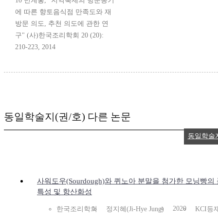
10 민계홍, "지역축제의 방문동기
에 따른 향토음식점 만족도와 재
방문 의도, 추천 의도에 관한 연
구" (사)한국조리학회 20 (20):
210-223, 2014
동일학술지(권/호) 다른 논문
동일학술
사워도우(Sourdough)와 퀴노아 분말을 첨가한 모닝빵의
특성 및 항산화성
2020
한국조리학회
정지혜(Ji-Hye Jung)
KCI등