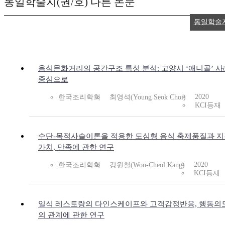
동일학술지(권/호) 다른 논문
동일학술
음식문화거리의 공간구조 특성 분석: 고양시 ‘애니골’ 
중심으로
2020
한국조리학회
최영석(Young Seok Choi)
KCI등재
수단-목적사슬이론을 적용한 도심형 음식 축제품질과 
가치, 만족에 관한 연구
2020
한국조리학회
강원철(Won-Cheol Kang)
KCI등재
일식 레스토랑의 다인스케이프와 고객감정반응, 행동의
의 관계에 관한 연구