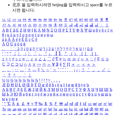
北京 을 입력하시려면
beijing
을 입력하시고 space를 누르
시면 됩니다.
ㅥ
ㅦ
ㅧ
ㅨ
ㅩ
ㅪ
ㅫ
ㅬ
ㅭ
ㅮ
ㅯ
ㅰ
ㅱ
ㅲ
ㅳ
ㅴ
ㅵ
ㅶ
ㅷ
ㅸ
ㅹ
ㅺ
ㅻ
ㅼ
ㅽ
ㅾ
ㅿ
ㆀ
ㆁ
ㆂ
ㆃ
ㆄ
ㆅ
ㆆ
ㆇ
ㆈ
ㆉ
ㆊ
ㆋ
ㆌ
ㆍ
ㆎ
Α
Β
Γ
Δ
Ε
Ζ
Η
Θ
Ι
Κ
Λ
Μ
Ν
Ξ
Ο
Π
Ρ
Σ
Τ
Υ
Φ
Χ
Ψ
Ω
α
β
γ
δ
ε
ζ
η
θ
ι
κ
λ
μ
ν
ξ
ο
π
ρ
σ
τ
υ
φ
χ
ψ
ω
á
à
Á
À
é
è
É
È
ç
Ç
ê
Ä
Ö
Ü
ä
ö
ü
ß
ְ
ֳ
ֲ
ֱ
ָ
ַ
ֵ
ֶ
ִ
ֹ
ּ
ֻ
ׂ
ׁ
ּ
ב
ה
נ
מ
צ
ת
ץ
ש
ד
ג
כ
ע
י
ח
ל
ך
ף
ק
ר
א
ט
ו
ן
ם
פ
‘
’
“
”
〔
〕
〈
〉
「
」
『
』
【
】
＂
（
）
［
］
｛
｝
±
×
÷
≠
≤
≥
∞
∴
♂
♀
∠
⊥
⌒
∂
∇
≡
≒
≪
≫
√
∽
∝
∵
∫
∬
∈
∋
⊆
⊇
⊂
⊃
∪
∩
∧
∨
￢
⇒
⇔
∀
∃
∮
∑
∏
＋
－
＜
＝
＞
、
。
·
‥
…
¨
〃
―
∥
＼
∼
´
～
ˇ
˘
˝
˚
˙
¸
˛
¡
¿
ː
！
＇
，
．
／
：
；
？
＾
＿
｀
｜
½
⅓
⅔
¼
¾
⅛
⅜
⅝
⅞
¹
²
³
⁴
ⁿ
₁
₂
₃
₄
Æ
Ð
Ħ
Ĳ
Ł
Ø
Œ
Þ
Ŧ
Ŋ
æ
đ
ð
ħ
ı
ĳ
ĸ
ŀ
ł
ø
œ
ß
þ
ŧ
ŋ
ŉ
А
Б
В
Г
Д
Е
Ё
Ж
З
И
Й
К
Л
М
Н
О
П
Р
С
Т
У
Ф
Х
Ц
Ч
Ш
Щ
Ъ
Ы
Ь
Э
Ю
Я
а
б
в
г
д
е
ё
ж
з
и
й
к
л
м
н
о
п
р
с
т
у
ф
х
ц
ч
ш
щ
ъ
ы
ь
э
ю
я
′
″
℃
Å
￠
￡
￥
¤
℉
‰
＄
％
Ｆ
￦
㎕
㎖
㎗
ℓ
㎘
㏄
㎣
㎤
㎥
㎦
㎙
㎚
㎛
㎜
㎝
㎞
㎟
㎠
㎡
㎢
㏊
㎍
㎎
㎏
㏏
㎈
㎉
㏈
㎧
㎨
㎰
㎱
㎲
㎳
㎴
㎵
㎶
㎷
㎸
㎹
㎀
㎁
㎂
㎃
㎄
㎺
㎻
㎽
㎾
㎿
㎐
㎑