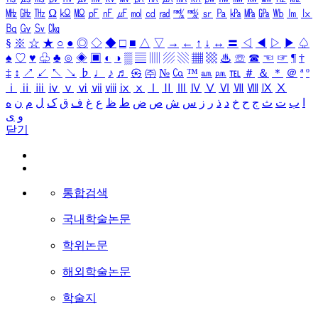
㎒
㎓
㎔
Ω
㏀
㏁
㎊
㎋
㎌
㏖
㏅
㎭
㎮
㎯
㏛
㎩
㎪
㎫
㎬
㏝
㏐
㏓
㏃
㏉
㏜
㏆
§
※
☆
★
○
●
◎
◇
◆
□
■
△
▽
→
←
↑
↓
↔
〓
◁
◀
▷
▶
♤
♠
♡
♥
♧
♣
⊙
◈
▣
◐
◑
▒
▤
▥
▨
▧
▦
▩
♨
☏
☎
☜
☞
¶
†
‡
↕
↗
↙
↖
↘
♭
♩
♪
♬
㉿
㈜
№
㏇
™
㏂
㏘
℡
＃
＆
＊
＠
ª
º
ⅰ
ⅱ
ⅲ
ⅳ
ⅴ
ⅵ
ⅶ
ⅷ
ⅸ
ⅹ
Ⅰ
Ⅱ
Ⅲ
Ⅳ
Ⅴ
Ⅵ
Ⅶ
Ⅷ
Ⅸ
Ⅹ
ا
ب
ت
ث
ج
ح
خ
د
ذ
ر
ز
س
ش
ص
ض
ط
ظ
ع
غ
ف
ق
ک
ل
م
ن
ه
و
ی
닫기
통합검색
국내학술논문
학위논문
해외학술논문
학술지