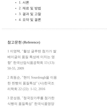
1. 서론
2. 재료 및 방법
3. 결과 및 고찰
4. 요약 및 결론
참고문헌 (Reference)
1 이영택, "활성 글루텐 첨가가 쌀
베이글의 품질 특성에 미치는 영
향" 한국산업식품공학회 13 (13):
50-55, 2009
2 최동순, "현미 Sourdough을 이용
한 찐빵의 품질특성" (사)한국조
리학회 22 (22): 1-12, 2016
3 문성원, "청국장가루를 첨가한
식빵의 품질특성" 한국식품영양