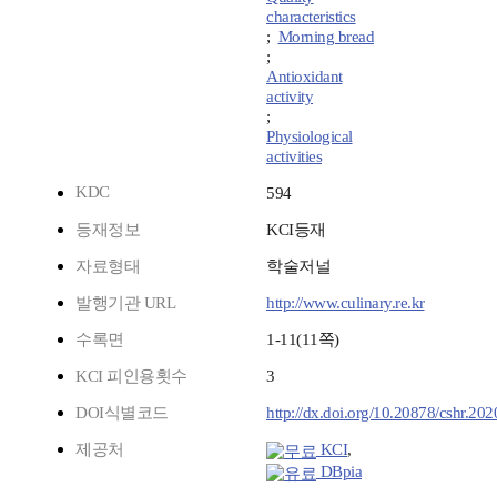
characteristics
;
Morning bread
;
Antioxidant
activity
;
Physiological
activities
KDC
594
등재정보
KCI등재
자료형태
학술저널
발행기관 URL
http://www.culinary.re.kr
수록면
1-11(11쪽)
KCI 피인용횟수
3
DOI식별코드
http://dx.doi.org/10.20878/cshr.20
제공처
KCI
,
DBpia