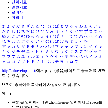
단위기호
일반기호
로마자
아랍어
あ
ぁ
か
が
さ
ざ
た
だ
な
は
ば
ぱ
ま
や
ゃ
ら
わ
ゎ
ん
い
ぃ
き
ぎ
し
じ
ち
ぢ
に
ひ
び
ぴ
み
り
う
ぅ
く
ぐ
す
ず
つ
づ
っ
ぬ
ふ
ぶ
ぷ
む
ゆ
ゅ
る
え
ぇ
け
げ
せ
ぜ
て
で
ね
へ
べ
ぺ
め
れ
お
ぉ
こ
ご
そ
ぞ
と
ど
の
ほ
ぼ
ぽ
も
よ
ょ
ろ
を
ア
ァ
カ
サ
ザ
タ
ダ
ナ
ハ
バ
パ
マ
ヤ
ャ
ラ
ワ
ヮ
ン
イ
ィ
キ
ギ
シ
ジ
チ
ヂ
ニ
ヒ
ビ
ピ
ミ
リ
ウ
ゥ
ク
グ
ス
ズ
ツ
ヅ
ッ
ヌ
フ
ブ
プ
ム
ユ
ュ
ル
エ
ェ
ケ
ゲ
セ
ゼ
テ
デ
ヘ
ベ
ペ
メ
レ
オ
ォ
コ
ゴ
ソ
ゾ
ト
ド
ノ
ホ
ボ
ポ
モ
ヨ
ョ
ロ
ヲ
―
http://chineseinput.net/
에서 pinyin(병음)방식으로 중국어를 변환
할 수 있습니다.
변환된 중국어를 복사하여 사용하시면 됩니다.
예시)
中文 을 입력하시려면
zhongwen
을 입력하시고 space를
누르시면됩니다.