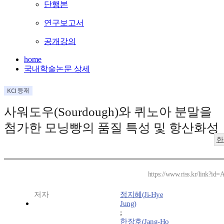
단행본
연구보고서
공개강의
home
국내학술논문 상세
사워도우(Sourdough)와 퀴노아 분말을
첨가한 모닝빵의 품질 특성 및 항산화성
한
https://www.riss.kr/link?id
저자
정지혜(Ji-Hye
Jung)
;
한장호(Jang-Ho