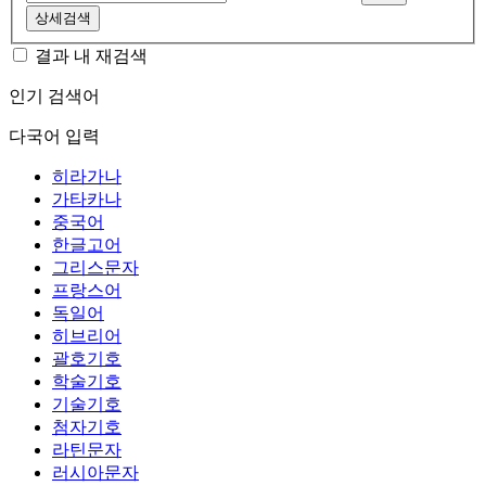
상세검색
결과 내 재검색
인기 검색어
다국어 입력
히라가나
가타카나
중국어
한글고어
그리스문자
프랑스어
독일어
히브리어
괄호기호
학술기호
기술기호
첨자기호
라틴문자
러시아문자