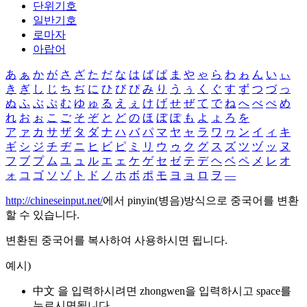
단위기호
일반기호
로마자
아랍어
あ
ぁ
か
が
さ
ざ
た
だ
な
は
ば
ぱ
ま
や
ゃ
ら
わ
ゎ
ん
い
ぃ
き
ぎ
し
じ
ち
ぢ
に
ひ
び
ぴ
み
り
う
ぅ
く
ぐ
す
ず
つ
づ
っ
ぬ
ふ
ぶ
ぷ
む
ゆ
ゅ
る
え
ぇ
け
げ
せ
ぜ
て
で
ね
へ
べ
ぺ
め
れ
お
ぉ
こ
ご
そ
ぞ
と
ど
の
ほ
ぼ
ぽ
も
よ
ょ
ろ
を
ア
ァ
カ
サ
ザ
タ
ダ
ナ
ハ
バ
パ
マ
ヤ
ャ
ラ
ワ
ヮ
ン
イ
ィ
キ
ギ
シ
ジ
チ
ヂ
ニ
ヒ
ビ
ピ
ミ
リ
ウ
ゥ
ク
グ
ス
ズ
ツ
ヅ
ッ
ヌ
フ
ブ
プ
ム
ユ
ュ
ル
エ
ェ
ケ
ゲ
セ
ゼ
テ
デ
ヘ
ベ
ペ
メ
レ
オ
ォ
コ
ゴ
ソ
ゾ
ト
ド
ノ
ホ
ボ
ポ
モ
ヨ
ョ
ロ
ヲ
―
http://chineseinput.net/
에서 pinyin(병음)방식으로 중국어를 변환
할 수 있습니다.
변환된 중국어를 복사하여 사용하시면 됩니다.
예시)
中文 을 입력하시려면
zhongwen
을 입력하시고 space를
누르시면됩니다.