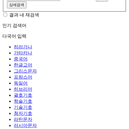
상세검색
결과 내 재검색
인기 검색어
다국어 입력
히라가나
가타카나
중국어
한글고어
그리스문자
프랑스어
독일어
히브리어
괄호기호
학술기호
기술기호
첨자기호
라틴문자
러시아문자