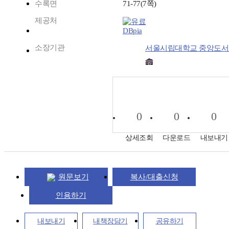
수록면
71-77(7쪽)
제공처
DBpia
소장기관
서울시립대학교 중앙도서
0
0
0
상세조회
다운로드
내보내기
원문보기
복사/대출신청
인용하기
내보내기
내책장담기
공유하기