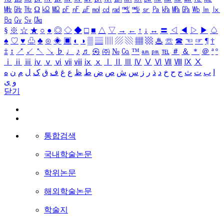
㎒
㎓
㎔
Ω
㏀
㏁
㎊
㎋
㎌
㏖
㏅
㎭
㎮
㎯
㏛
㎩
㎪
㎫
㎬
㏝
㏐
㏓
㏃
㏉
㏜
㏆
§
※
☆
★
○
●
◎
◇
◆
□
■
△
▽
→
←
↑
↓
↔
〓
◁
◀
▷
▶
♤
♠
♡
♥
♧
♣
⊙
◈
▣
◐
◑
▒
▤
▥
▨
▧
▦
▩
♨
☏
☎
☜
☞
¶
†
‡
↕
↗
↙
↖
↘
♭
♩
♪
♬
㉿
㈜
№
㏇
™
㏂
㏘
℡
＃
＆
＊
＠
ª
º
ⅰ
ⅱ
ⅲ
ⅳ
ⅴ
ⅵ
ⅶ
ⅷ
ⅸ
ⅹ
Ⅰ
Ⅱ
Ⅲ
Ⅳ
Ⅴ
Ⅵ
Ⅶ
Ⅷ
Ⅸ
Ⅹ
ا
ب
ت
ث
ج
ح
خ
د
ذ
ر
ز
س
ش
ص
ض
ط
ظ
ع
غ
ف
ق
ک
ل
م
ن
ه
و
ی
닫기
통합검색
국내학술논문
학위논문
해외학술논문
학술지