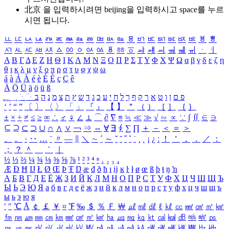
北京 을 입력하시려면
beijing
을 입력하시고 space를 누르
시면 됩니다.
ㅥ
ㅦ
ㅧ
ㅨ
ㅩ
ㅪ
ㅫ
ㅬ
ㅭ
ㅮ
ㅯ
ㅰ
ㅱ
ㅲ
ㅳ
ㅴ
ㅵ
ㅶ
ㅷ
ㅸ
ㅹ
ㅺ
ㅻ
ㅼ
ㅽ
ㅾ
ㅿ
ㆀ
ㆁ
ㆂ
ㆃ
ㆄ
ㆅ
ㆆ
ㆇ
ㆈ
ㆉ
ㆊ
ㆋ
ㆌ
ㆍ
ㆎ
Α
Β
Γ
Δ
Ε
Ζ
Η
Θ
Ι
Κ
Λ
Μ
Ν
Ξ
Ο
Π
Ρ
Σ
Τ
Υ
Φ
Χ
Ψ
Ω
α
β
γ
δ
ε
ζ
η
θ
ι
κ
λ
μ
ν
ξ
ο
π
ρ
σ
τ
υ
φ
χ
ψ
ω
á
à
Á
À
é
è
É
È
ç
Ç
ê
Ä
Ö
Ü
ä
ö
ü
ß
ְ
ֳ
ֲ
ֱ
ָ
ַ
ֵ
ֶ
ִ
ֹ
ּ
ֻ
ׂ
ׁ
ּ
ב
ה
נ
מ
צ
ת
ץ
ש
ד
ג
כ
ע
י
ח
ל
ך
ף
ק
ר
א
ט
ו
ן
ם
פ
‘
’
“
”
〔
〕
〈
〉
「
」
『
』
【
】
＂
（
）
［
］
｛
｝
±
×
÷
≠
≤
≥
∞
∴
♂
♀
∠
⊥
⌒
∂
∇
≡
≒
≪
≫
√
∽
∝
∵
∫
∬
∈
∋
⊆
⊇
⊂
⊃
∪
∩
∧
∨
￢
⇒
⇔
∀
∃
∮
∑
∏
＋
－
＜
＝
＞
、
。
·
‥
…
¨
〃
―
∥
＼
∼
´
～
ˇ
˘
˝
˚
˙
¸
˛
¡
¿
ː
！
＇
，
．
／
：
；
？
＾
＿
｀
｜
½
⅓
⅔
¼
¾
⅛
⅜
⅝
⅞
¹
²
³
⁴
ⁿ
₁
₂
₃
₄
Æ
Ð
Ħ
Ĳ
Ł
Ø
Œ
Þ
Ŧ
Ŋ
æ
đ
ð
ħ
ı
ĳ
ĸ
ŀ
ł
ø
œ
ß
þ
ŧ
ŋ
ŉ
А
Б
В
Г
Д
Е
Ё
Ж
З
И
Й
К
Л
М
Н
О
П
Р
С
Т
У
Ф
Х
Ц
Ч
Ш
Щ
Ъ
Ы
Ь
Э
Ю
Я
а
б
в
г
д
е
ё
ж
з
и
й
к
л
м
н
о
п
р
с
т
у
ф
х
ц
ч
ш
щ
ъ
ы
ь
э
ю
я
′
″
℃
Å
￠
￡
￥
¤
℉
‰
＄
％
Ｆ
￦
㎕
㎖
㎗
ℓ
㎘
㏄
㎣
㎤
㎥
㎦
㎙
㎚
㎛
㎜
㎝
㎞
㎟
㎠
㎡
㎢
㏊
㎍
㎎
㎏
㏏
㎈
㎉
㏈
㎧
㎨
㎰
㎱
㎲
㎳
㎴
㎵
㎶
㎷
㎸
㎹
㎀
㎁
㎂
㎃
㎄
㎺
㎻
㎽
㎾
㎿
㎐
㎑