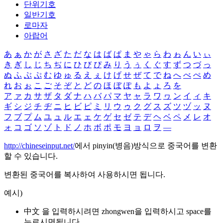
단위기호
일반기호
로마자
아랍어
あ
ぁ
か
が
さ
ざ
た
だ
な
は
ば
ぱ
ま
や
ゃ
ら
わ
ゎ
ん
い
ぃ
き
ぎ
し
じ
ち
ぢ
に
ひ
び
ぴ
み
り
う
ぅ
く
ぐ
す
ず
つ
づ
っ
ぬ
ふ
ぶ
ぷ
む
ゆ
ゅ
る
え
ぇ
け
げ
せ
ぜ
て
で
ね
へ
べ
ぺ
め
れ
お
ぉ
こ
ご
そ
ぞ
と
ど
の
ほ
ぼ
ぽ
も
よ
ょ
ろ
を
ア
ァ
カ
サ
ザ
タ
ダ
ナ
ハ
バ
パ
マ
ヤ
ャ
ラ
ワ
ヮ
ン
イ
ィ
キ
ギ
シ
ジ
チ
ヂ
ニ
ヒ
ビ
ピ
ミ
リ
ウ
ゥ
ク
グ
ス
ズ
ツ
ヅ
ッ
ヌ
フ
ブ
プ
ム
ユ
ュ
ル
エ
ェ
ケ
ゲ
セ
ゼ
テ
デ
ヘ
ベ
ペ
メ
レ
オ
ォ
コ
ゴ
ソ
ゾ
ト
ド
ノ
ホ
ボ
ポ
モ
ヨ
ョ
ロ
ヲ
―
http://chineseinput.net/
에서 pinyin(병음)방식으로 중국어를 변환
할 수 있습니다.
변환된 중국어를 복사하여 사용하시면 됩니다.
예시)
中文 을 입력하시려면
zhongwen
을 입력하시고 space를
누르시면됩니다.