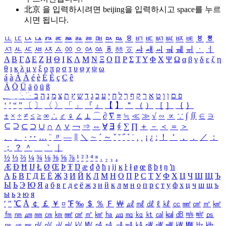
北京 을 입력하시려면
beijing
을 입력하시고 space를 누르
시면 됩니다.
ㅥ
ㅦ
ㅧ
ㅨ
ㅩ
ㅪ
ㅫ
ㅬ
ㅭ
ㅮ
ㅯ
ㅰ
ㅱ
ㅲ
ㅳ
ㅴ
ㅵ
ㅶ
ㅷ
ㅸ
ㅹ
ㅺ
ㅻ
ㅼ
ㅽ
ㅾ
ㅿ
ㆀ
ㆁ
ㆂ
ㆃ
ㆄ
ㆅ
ㆆ
ㆇ
ㆈ
ㆉ
ㆊ
ㆋ
ㆌ
ㆍ
ㆎ
Α
Β
Γ
Δ
Ε
Ζ
Η
Θ
Ι
Κ
Λ
Μ
Ν
Ξ
Ο
Π
Ρ
Σ
Τ
Υ
Φ
Χ
Ψ
Ω
α
β
γ
δ
ε
ζ
η
θ
ι
κ
λ
μ
ν
ξ
ο
π
ρ
σ
τ
υ
φ
χ
ψ
ω
á
à
Á
À
é
è
É
È
ç
Ç
ê
Ä
Ö
Ü
ä
ö
ü
ß
ְ
ֳ
ֲ
ֱ
ָ
ַ
ֵ
ֶ
ִ
ֹ
ּ
ֻ
ׂ
ׁ
ּ
ב
ה
נ
מ
צ
ת
ץ
ש
ד
ג
כ
ע
י
ח
ל
ך
ף
ק
ר
א
ט
ו
ן
ם
פ
‘
’
“
”
〔
〕
〈
〉
「
」
『
』
【
】
＂
（
）
［
］
｛
｝
±
×
÷
≠
≤
≥
∞
∴
♂
♀
∠
⊥
⌒
∂
∇
≡
≒
≪
≫
√
∽
∝
∵
∫
∬
∈
∋
⊆
⊇
⊂
⊃
∪
∩
∧
∨
￢
⇒
⇔
∀
∃
∮
∑
∏
＋
－
＜
＝
＞
、
。
·
‥
…
¨
〃
―
∥
＼
∼
´
～
ˇ
˘
˝
˚
˙
¸
˛
¡
¿
ː
！
＇
，
．
／
：
；
？
＾
＿
｀
｜
½
⅓
⅔
¼
¾
⅛
⅜
⅝
⅞
¹
²
³
⁴
ⁿ
₁
₂
₃
₄
Æ
Ð
Ħ
Ĳ
Ł
Ø
Œ
Þ
Ŧ
Ŋ
æ
đ
ð
ħ
ı
ĳ
ĸ
ŀ
ł
ø
œ
ß
þ
ŧ
ŋ
ŉ
А
Б
В
Г
Д
Е
Ё
Ж
З
И
Й
К
Л
М
Н
О
П
Р
С
Т
У
Ф
Х
Ц
Ч
Ш
Щ
Ъ
Ы
Ь
Э
Ю
Я
а
б
в
г
д
е
ё
ж
з
и
й
к
л
м
н
о
п
р
с
т
у
ф
х
ц
ч
ш
щ
ъ
ы
ь
э
ю
я
′
″
℃
Å
￠
￡
￥
¤
℉
‰
＄
％
Ｆ
￦
㎕
㎖
㎗
ℓ
㎘
㏄
㎣
㎤
㎥
㎦
㎙
㎚
㎛
㎜
㎝
㎞
㎟
㎠
㎡
㎢
㏊
㎍
㎎
㎏
㏏
㎈
㎉
㏈
㎧
㎨
㎰
㎱
㎲
㎳
㎴
㎵
㎶
㎷
㎸
㎹
㎀
㎁
㎂
㎃
㎄
㎺
㎻
㎽
㎾
㎿
㎐
㎑