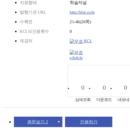
자료형태
학술저널
발행기관 URL
http://klgs.or.kr
수록면
21-46(26쪽)
KCI 피인용횟수
0
제공처
KCI
,
eArticle
0
0
0
상세조회
다운로드
내보내
원문보기 2
인용하기