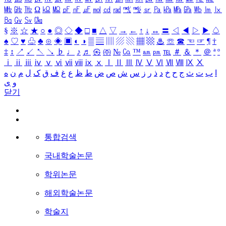
㎒
㎓
㎔
Ω
㏀
㏁
㎊
㎋
㎌
㏖
㏅
㎭
㎮
㎯
㏛
㎩
㎪
㎫
㎬
㏝
㏐
㏓
㏃
㏉
㏜
㏆
§
※
☆
★
○
●
◎
◇
◆
□
■
△
▽
→
←
↑
↓
↔
〓
◁
◀
▷
▶
♤
♠
♡
♥
♧
♣
⊙
◈
▣
◐
◑
▒
▤
▥
▨
▧
▦
▩
♨
☏
☎
☜
☞
¶
†
‡
↕
↗
↙
↖
↘
♭
♩
♪
♬
㉿
㈜
№
㏇
™
㏂
㏘
℡
＃
＆
＊
＠
ª
º
ⅰ
ⅱ
ⅲ
ⅳ
ⅴ
ⅵ
ⅶ
ⅷ
ⅸ
ⅹ
Ⅰ
Ⅱ
Ⅲ
Ⅳ
Ⅴ
Ⅵ
Ⅶ
Ⅷ
Ⅸ
Ⅹ
ا
ب
ت
ث
ج
ح
خ
د
ذ
ر
ز
س
ش
ص
ض
ط
ظ
ع
غ
ف
ق
ک
ل
م
ن
ه
و
ی
닫기
통합검색
국내학술논문
학위논문
해외학술논문
학술지