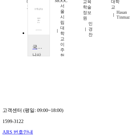
MOOC
대학
교육
대학
서
교
학술
교
울
Hasan
김
정보
시
Tinmaz
학
원
립
실
민
대
경
학
찬
교
이
국제기구와 글로벌거버넌스
주
나사
헌
렛대
학교
김
정
모
고객센터 (평일: 09:00~18:00)
1599-3122
ARS 번호안내