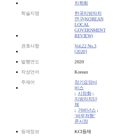
치학회
학술지명
한국지방자치
연구(KOREAN
LOCAL
GOVERNMENT
REVIEW)
권호사항
Vol.22 No.3
[2020]
발행연도
2020
작성언어
Korean
주제어
장기요양서
비스
;
시장화
;
지방자치단
체
;
거버넌스
;
‘바우처형’
준시장
등재정보
KCI등재