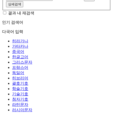
상세검색
결과 내 재검색
인기 검색어
다국어 입력
히라가나
가타카나
중국어
한글고어
그리스문자
프랑스어
독일어
히브리어
괄호기호
학술기호
기술기호
첨자기호
라틴문자
러시아문자