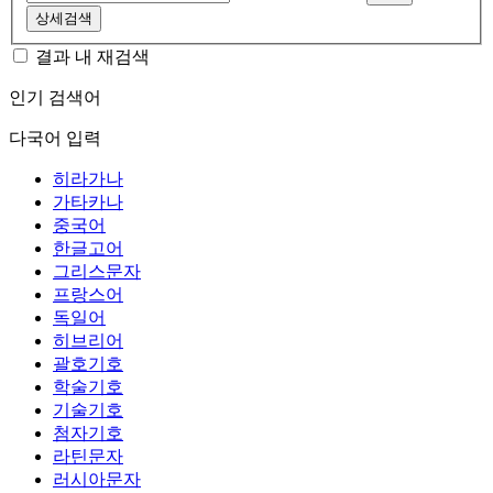
상세검색
결과 내 재검색
인기 검색어
다국어 입력
히라가나
가타카나
중국어
한글고어
그리스문자
프랑스어
독일어
히브리어
괄호기호
학술기호
기술기호
첨자기호
라틴문자
러시아문자