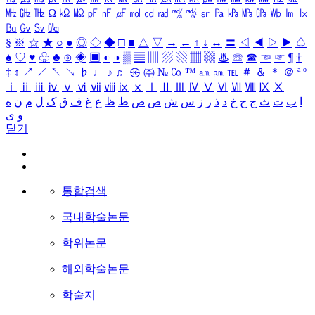
㎒
㎓
㎔
Ω
㏀
㏁
㎊
㎋
㎌
㏖
㏅
㎭
㎮
㎯
㏛
㎩
㎪
㎫
㎬
㏝
㏐
㏓
㏃
㏉
㏜
㏆
§
※
☆
★
○
●
◎
◇
◆
□
■
△
▽
→
←
↑
↓
↔
〓
◁
◀
▷
▶
♤
♠
♡
♥
♧
♣
⊙
◈
▣
◐
◑
▒
▤
▥
▨
▧
▦
▩
♨
☏
☎
☜
☞
¶
†
‡
↕
↗
↙
↖
↘
♭
♩
♪
♬
㉿
㈜
№
㏇
™
㏂
㏘
℡
＃
＆
＊
＠
ª
º
ⅰ
ⅱ
ⅲ
ⅳ
ⅴ
ⅵ
ⅶ
ⅷ
ⅸ
ⅹ
Ⅰ
Ⅱ
Ⅲ
Ⅳ
Ⅴ
Ⅵ
Ⅶ
Ⅷ
Ⅸ
Ⅹ
ا
ب
ت
ث
ج
ح
خ
د
ذ
ر
ز
س
ش
ص
ض
ط
ظ
ع
غ
ف
ق
ک
ل
م
ن
ه
و
ی
닫기
통합검색
국내학술논문
학위논문
해외학술논문
학술지