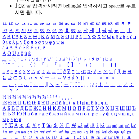
北京 을 입력하시려면
beijing
을 입력하시고 space를 누르
시면 됩니다.
ㅥ
ㅦ
ㅧ
ㅨ
ㅩ
ㅪ
ㅫ
ㅬ
ㅭ
ㅮ
ㅯ
ㅰ
ㅱ
ㅲ
ㅳ
ㅴ
ㅵ
ㅶ
ㅷ
ㅸ
ㅹ
ㅺ
ㅻ
ㅼ
ㅽ
ㅾ
ㅿ
ㆀ
ㆁ
ㆂ
ㆃ
ㆄ
ㆅ
ㆆ
ㆇ
ㆈ
ㆉ
ㆊ
ㆋ
ㆌ
ㆍ
ㆎ
Α
Β
Γ
Δ
Ε
Ζ
Η
Θ
Ι
Κ
Λ
Μ
Ν
Ξ
Ο
Π
Ρ
Σ
Τ
Υ
Φ
Χ
Ψ
Ω
α
β
γ
δ
ε
ζ
η
θ
ι
κ
λ
μ
ν
ξ
ο
π
ρ
σ
τ
υ
φ
χ
ψ
ω
á
à
Á
À
é
è
É
È
ç
Ç
ê
Ä
Ö
Ü
ä
ö
ü
ß
ְ
ֳ
ֲ
ֱ
ָ
ַ
ֵ
ֶ
ִ
ֹ
ּ
ֻ
ׂ
ׁ
ּ
ב
ה
נ
מ
צ
ת
ץ
ש
ד
ג
כ
ע
י
ח
ל
ך
ף
ק
ר
א
ט
ו
ן
ם
פ
‘
’
“
”
〔
〕
〈
〉
「
」
『
』
【
】
＂
（
）
［
］
｛
｝
±
×
÷
≠
≤
≥
∞
∴
♂
♀
∠
⊥
⌒
∂
∇
≡
≒
≪
≫
√
∽
∝
∵
∫
∬
∈
∋
⊆
⊇
⊂
⊃
∪
∩
∧
∨
￢
⇒
⇔
∀
∃
∮
∑
∏
＋
－
＜
＝
＞
、
。
·
‥
…
¨
〃
―
∥
＼
∼
´
～
ˇ
˘
˝
˚
˙
¸
˛
¡
¿
ː
！
＇
，
．
／
：
；
？
＾
＿
｀
｜
½
⅓
⅔
¼
¾
⅛
⅜
⅝
⅞
¹
²
³
⁴
ⁿ
₁
₂
₃
₄
Æ
Ð
Ħ
Ĳ
Ł
Ø
Œ
Þ
Ŧ
Ŋ
æ
đ
ð
ħ
ı
ĳ
ĸ
ŀ
ł
ø
œ
ß
þ
ŧ
ŋ
ŉ
А
Б
В
Г
Д
Е
Ё
Ж
З
И
Й
К
Л
М
Н
О
П
Р
С
Т
У
Ф
Х
Ц
Ч
Ш
Щ
Ъ
Ы
Ь
Э
Ю
Я
а
б
в
г
д
е
ё
ж
з
и
й
к
л
м
н
о
п
р
с
т
у
ф
х
ц
ч
ш
щ
ъ
ы
ь
э
ю
я
′
″
℃
Å
￠
￡
￥
¤
℉
‰
＄
％
Ｆ
￦
㎕
㎖
㎗
ℓ
㎘
㏄
㎣
㎤
㎥
㎦
㎙
㎚
㎛
㎜
㎝
㎞
㎟
㎠
㎡
㎢
㏊
㎍
㎎
㎏
㏏
㎈
㎉
㏈
㎧
㎨
㎰
㎱
㎲
㎳
㎴
㎵
㎶
㎷
㎸
㎹
㎀
㎁
㎂
㎃
㎄
㎺
㎻
㎽
㎾
㎿
㎐
㎑