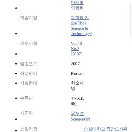
단체총
연합회
학술지명
과학과 기
술((The)
Science &
Technology)
권호사항
Vol.40
No.3
[2007]
발행연도
2007
작성언어
Korean
자료형태
학술저
널
수록면
47-51(5
쪽)
제공처
ScienceON
소장기관
숭실대학교 중앙도서관