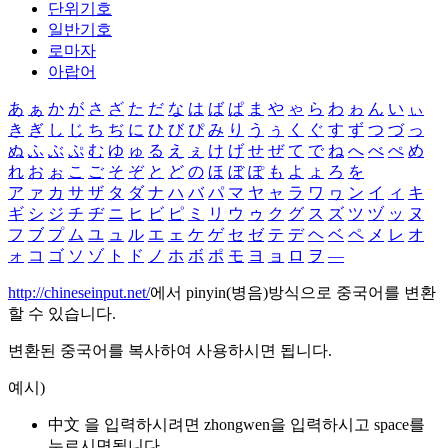
단위기호
일반기호
로마자
아랍어
あ
ぁ
か
が
さ
ざ
た
だ
な
は
ば
ぱ
ま
や
ゃ
ら
わ
ゎ
ん
い
ぃ
き
ぎ
し
じ
ち
ぢ
に
ひ
び
ぴ
み
り
う
ぅ
く
ぐ
す
ず
つ
づ
っ
ぬ
ふ
ぶ
ぷ
む
ゆ
ゅ
る
え
ぇ
け
げ
せ
ぜ
て
で
ね
へ
べ
ぺ
め
れ
お
ぉ
こ
ご
そ
ぞ
と
ど
の
ほ
ぼ
ぽ
も
よ
ょ
ろ
を
ア
ァ
カ
サ
ザ
タ
ダ
ナ
ハ
バ
パ
マ
ヤ
ャ
ラ
ワ
ヮ
ン
イ
ィ
キ
ギ
シ
ジ
チ
ヂ
ニ
ヒ
ビ
ピ
ミ
リ
ウ
ゥ
ク
グ
ス
ズ
ツ
ヅ
ッ
ヌ
フ
ブ
プ
ム
ユ
ュ
ル
エ
ェ
ケ
ゲ
セ
ゼ
テ
デ
ヘ
ベ
ペ
メ
レ
オ
ォ
コ
ゴ
ソ
ゾ
ト
ド
ノ
ホ
ボ
ポ
モ
ヨ
ョ
ロ
ヲ
―
http://chineseinput.net/
에서 pinyin(병음)방식으로 중국어를 변환
할 수 있습니다.
변환된 중국어를 복사하여 사용하시면 됩니다.
예시)
中文 을 입력하시려면
zhongwen
을 입력하시고 space를
누르시면됩니다.