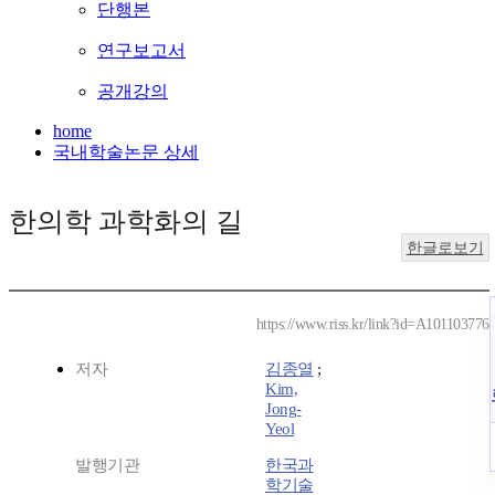
단행본
연구보고서
공개강의
home
국내학술논문 상세
한의학 과학화의 길
한글로보기
https://www.riss.kr/link?id=A101103776
저자
김종열
;
Kim,
Jong-
Yeol
발행기관
한국과
학기술