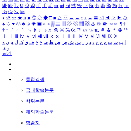
㎒
㎓
㎔
Ω
㏀
㏁
㎊
㎋
㎌
㏖
㏅
㎭
㎮
㎯
㏛
㎩
㎪
㎫
㎬
㏝
㏐
㏓
㏃
㏉
㏜
㏆
§
※
☆
★
○
●
◎
◇
◆
□
■
△
▽
→
←
↑
↓
↔
〓
◁
◀
▷
▶
♤
♠
♡
♥
♧
♣
⊙
◈
▣
◐
◑
▒
▤
▥
▨
▧
▦
▩
♨
☏
☎
☜
☞
¶
†
‡
↕
↗
↙
↖
↘
♭
♩
♪
♬
㉿
㈜
№
㏇
™
㏂
㏘
℡
＃
＆
＊
＠
ª
º
ⅰ
ⅱ
ⅲ
ⅳ
ⅴ
ⅵ
ⅶ
ⅷ
ⅸ
ⅹ
Ⅰ
Ⅱ
Ⅲ
Ⅳ
Ⅴ
Ⅵ
Ⅶ
Ⅷ
Ⅸ
Ⅹ
ا
ب
ت
ث
ج
ح
خ
د
ذ
ر
ز
س
ش
ص
ض
ط
ظ
ع
غ
ف
ق
ک
ل
م
ن
ه
و
ی
닫기
통합검색
국내학술논문
학위논문
해외학술논문
학술지