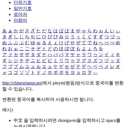
단위기호
일반기호
로마자
아랍어
あ
ぁ
か
が
さ
ざ
た
だ
な
は
ば
ぱ
ま
や
ゃ
ら
わ
ゎ
ん
い
ぃ
き
ぎ
し
じ
ち
ぢ
に
ひ
び
ぴ
み
り
う
ぅ
く
ぐ
す
ず
つ
づ
っ
ぬ
ふ
ぶ
ぷ
む
ゆ
ゅ
る
え
ぇ
け
げ
せ
ぜ
て
で
ね
へ
べ
ぺ
め
れ
お
ぉ
こ
ご
そ
ぞ
と
ど
の
ほ
ぼ
ぽ
も
よ
ょ
ろ
を
ア
ァ
カ
サ
ザ
タ
ダ
ナ
ハ
バ
パ
マ
ヤ
ャ
ラ
ワ
ヮ
ン
イ
ィ
キ
ギ
シ
ジ
チ
ヂ
ニ
ヒ
ビ
ピ
ミ
リ
ウ
ゥ
ク
グ
ス
ズ
ツ
ヅ
ッ
ヌ
フ
ブ
プ
ム
ユ
ュ
ル
エ
ェ
ケ
ゲ
セ
ゼ
テ
デ
ヘ
ベ
ペ
メ
レ
オ
ォ
コ
ゴ
ソ
ゾ
ト
ド
ノ
ホ
ボ
ポ
モ
ヨ
ョ
ロ
ヲ
―
http://chineseinput.net/
에서 pinyin(병음)방식으로 중국어를 변환
할 수 있습니다.
변환된 중국어를 복사하여 사용하시면 됩니다.
예시)
中文 을 입력하시려면
zhongwen
을 입력하시고 space를
누르시면됩니다.