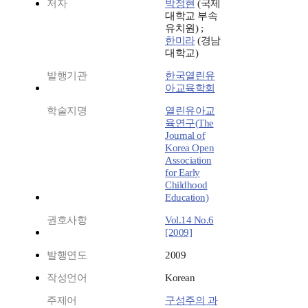
저자
박정현
(국제
대학교 부속
유치원) ;
한미라
(경남
대학교)
발행기관
한국열린유
아교육학회
학술지명
열린유아교
육연구(The
Journal of
Korea Open
Association
for Early
Childhood
Education)
권호사항
Vol.14 No.6
[2009]
발행연도
2009
작성언어
Korean
주제어
구성주의 과