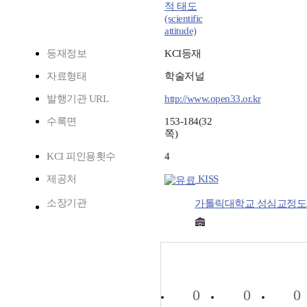
적 태도
(scientific
attitude)
등재정보
KCI등재
자료형태
학술저널
발행기관 URL
http://www.open33.or.kr
수록면
153-184(32
쪽)
KCI 피인용횟수
4
제공처
KISS
소장기관
가톨릭대학교 성심교정
0
0
0