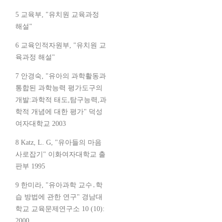
5 교육부, "유치원 교육과정
해설"
6 교육인적자원부, "유치원 교
육과정 해설"
7 안경숙, "유아의 과학활동과
통합된 과학능력 평가도구의
개발:과학적 태도,탐구능력,과
학적 개념에 대한 평가" 덕성
여자대학교 2003
8 Katz, L. G, "유아들의 마음
사로잡기" 이화여자대학교 출
판부 1995
9 한미라, "유아과학 교수․학
습 방법에 관한 연구" 경남대
학교 교육문제연구소 10 (10):
2000