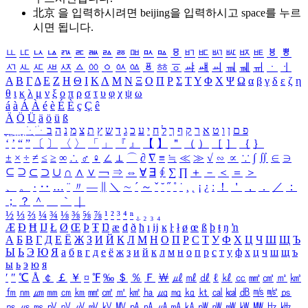
北京 을 입력하시려면
beijing
을 입력하시고 space를 누르
시면 됩니다.
ㅥ
ㅦ
ㅧ
ㅨ
ㅩ
ㅪ
ㅫ
ㅬ
ㅭ
ㅮ
ㅯ
ㅰ
ㅱ
ㅲ
ㅳ
ㅴ
ㅵ
ㅶ
ㅷ
ㅸ
ㅹ
ㅺ
ㅻ
ㅼ
ㅽ
ㅾ
ㅿ
ㆀ
ㆁ
ㆂ
ㆃ
ㆄ
ㆅ
ㆆ
ㆇ
ㆈ
ㆉ
ㆊ
ㆋ
ㆌ
ㆍ
ㆎ
Α
Β
Γ
Δ
Ε
Ζ
Η
Θ
Ι
Κ
Λ
Μ
Ν
Ξ
Ο
Π
Ρ
Σ
Τ
Υ
Φ
Χ
Ψ
Ω
α
β
γ
δ
ε
ζ
η
θ
ι
κ
λ
μ
ν
ξ
ο
π
ρ
σ
τ
υ
φ
χ
ψ
ω
á
à
Á
À
é
è
É
È
ç
Ç
ê
Ä
Ö
Ü
ä
ö
ü
ß
ְ
ֳ
ֲ
ֱ
ָ
ַ
ֵ
ֶ
ִ
ֹ
ּ
ֻ
ׂ
ׁ
ּ
ב
ה
נ
מ
צ
ת
ץ
ש
ד
ג
כ
ע
י
ח
ל
ך
ף
ק
ר
א
ט
ו
ן
ם
פ
‘
’
“
”
〔
〕
〈
〉
「
」
『
』
【
】
＂
（
）
［
］
｛
｝
±
×
÷
≠
≤
≥
∞
∴
♂
♀
∠
⊥
⌒
∂
∇
≡
≒
≪
≫
√
∽
∝
∵
∫
∬
∈
∋
⊆
⊇
⊂
⊃
∪
∩
∧
∨
￢
⇒
⇔
∀
∃
∮
∑
∏
＋
－
＜
＝
＞
、
。
·
‥
…
¨
〃
―
∥
＼
∼
´
～
ˇ
˘
˝
˚
˙
¸
˛
¡
¿
ː
！
＇
，
．
／
：
；
？
＾
＿
｀
｜
½
⅓
⅔
¼
¾
⅛
⅜
⅝
⅞
¹
²
³
⁴
ⁿ
₁
₂
₃
₄
Æ
Ð
Ħ
Ĳ
Ł
Ø
Œ
Þ
Ŧ
Ŋ
æ
đ
ð
ħ
ı
ĳ
ĸ
ŀ
ł
ø
œ
ß
þ
ŧ
ŋ
ŉ
А
Б
В
Г
Д
Е
Ё
Ж
З
И
Й
К
Л
М
Н
О
П
Р
С
Т
У
Ф
Х
Ц
Ч
Ш
Щ
Ъ
Ы
Ь
Э
Ю
Я
а
б
в
г
д
е
ё
ж
з
и
й
к
л
м
н
о
п
р
с
т
у
ф
х
ц
ч
ш
щ
ъ
ы
ь
э
ю
я
′
″
℃
Å
￠
￡
￥
¤
℉
‰
＄
％
Ｆ
￦
㎕
㎖
㎗
ℓ
㎘
㏄
㎣
㎤
㎥
㎦
㎙
㎚
㎛
㎜
㎝
㎞
㎟
㎠
㎡
㎢
㏊
㎍
㎎
㎏
㏏
㎈
㎉
㏈
㎧
㎨
㎰
㎱
㎲
㎳
㎴
㎵
㎶
㎷
㎸
㎹
㎀
㎁
㎂
㎃
㎄
㎺
㎻
㎽
㎾
㎿
㎐
㎑