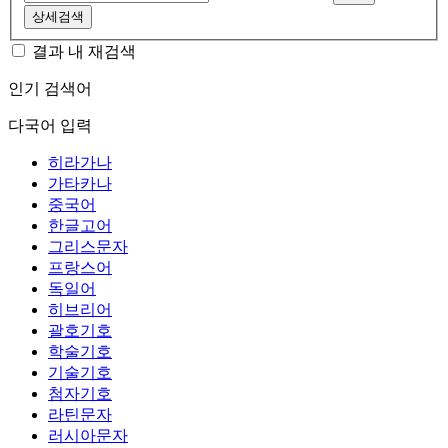
상세검색
결과 내 재검색
인기 검색어
다국어 입력
히라가나
가타카나
중국어
한글고어
그리스문자
프랑스어
독일어
히브리어
괄호기호
학술기호
기술기호
첨자기호
라틴문자
러시아문자