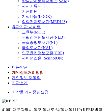
학술관계분석서비스(SAM)
사서커뮤니티
기관회원
지식나눔(LOOK)
의학전자도서관(MEDLIS)
유관기관 사이트
교육부(MOE)
국립장애인도서관(NLD)
국립중앙도서관(NL)
국회도서관(NAL)
연구윤리정보포털(CRE)
사이언스온 (ScienceON)
이용약관
개인정보처리방침
개인정보 재동의
기관소개
저작물 게시중단요청
41061 대구광역시 동구 동내로 64(동내동1119) KERIS빌딩