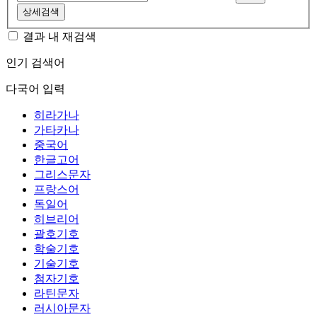
상세검색
결과 내 재검색
인기 검색어
다국어 입력
히라가나
가타카나
중국어
한글고어
그리스문자
프랑스어
독일어
히브리어
괄호기호
학술기호
기술기호
첨자기호
라틴문자
러시아문자