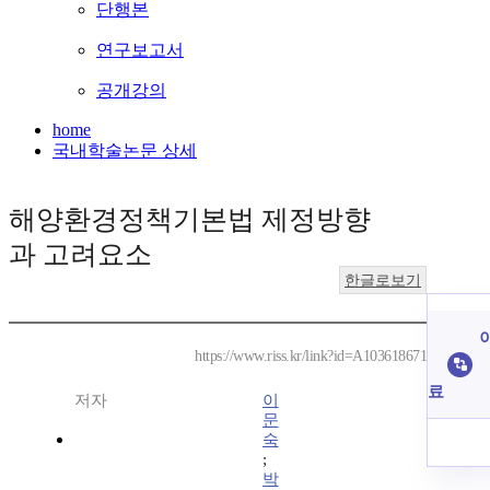
단행본
연구보고서
공개강의
home
국내학술논문 상세
해양환경정책기본법 제정방향
과 고려요소
한글로보기
이
https://www.riss.kr/link?id=A103618671
료
저자
이
문
숙
;
박