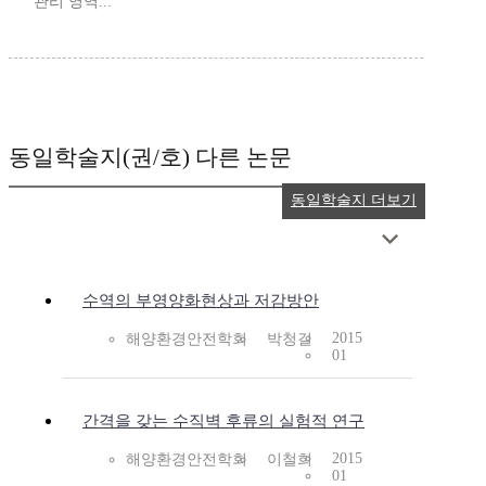
관리 영역...
동일학술지(권/호) 다른 논문
동일학술지 더보기
수역의 부영양화현상과 저감방안
2015
해양환경안전학회
박청길
01
간격을 갖는 수직벽 후류의 실험적 연구
2015
해양환경안전학회
이철희
01