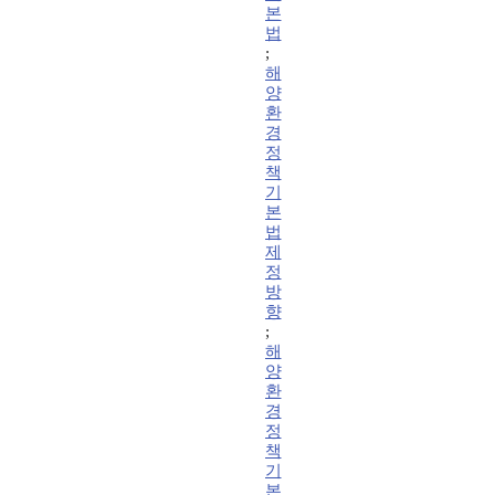
본
법
;
해
양
환
경
정
책
기
본
법
제
정
방
향
;
해
양
환
경
정
책
기
본