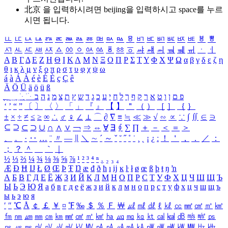
北京 을 입력하시려면
beijing
을 입력하시고 space를 누르
시면 됩니다.
ㅥ
ㅦ
ㅧ
ㅨ
ㅩ
ㅪ
ㅫ
ㅬ
ㅭ
ㅮ
ㅯ
ㅰ
ㅱ
ㅲ
ㅳ
ㅴ
ㅵ
ㅶ
ㅷ
ㅸ
ㅹ
ㅺ
ㅻ
ㅼ
ㅽ
ㅾ
ㅿ
ㆀ
ㆁ
ㆂ
ㆃ
ㆄ
ㆅ
ㆆ
ㆇ
ㆈ
ㆉ
ㆊ
ㆋ
ㆌ
ㆍ
ㆎ
Α
Β
Γ
Δ
Ε
Ζ
Η
Θ
Ι
Κ
Λ
Μ
Ν
Ξ
Ο
Π
Ρ
Σ
Τ
Υ
Φ
Χ
Ψ
Ω
α
β
γ
δ
ε
ζ
η
θ
ι
κ
λ
μ
ν
ξ
ο
π
ρ
σ
τ
υ
φ
χ
ψ
ω
á
à
Á
À
é
è
É
È
ç
Ç
ê
Ä
Ö
Ü
ä
ö
ü
ß
ְ
ֳ
ֲ
ֱ
ָ
ַ
ֵ
ֶ
ִ
ֹ
ּ
ֻ
ׂ
ׁ
ּ
ב
ה
נ
מ
צ
ת
ץ
ש
ד
ג
כ
ע
י
ח
ל
ך
ף
ק
ר
א
ט
ו
ן
ם
פ
‘
’
“
”
〔
〕
〈
〉
「
」
『
』
【
】
＂
（
）
［
］
｛
｝
±
×
÷
≠
≤
≥
∞
∴
♂
♀
∠
⊥
⌒
∂
∇
≡
≒
≪
≫
√
∽
∝
∵
∫
∬
∈
∋
⊆
⊇
⊂
⊃
∪
∩
∧
∨
￢
⇒
⇔
∀
∃
∮
∑
∏
＋
－
＜
＝
＞
、
。
·
‥
…
¨
〃
―
∥
＼
∼
´
～
ˇ
˘
˝
˚
˙
¸
˛
¡
¿
ː
！
＇
，
．
／
：
；
？
＾
＿
｀
｜
½
⅓
⅔
¼
¾
⅛
⅜
⅝
⅞
¹
²
³
⁴
ⁿ
₁
₂
₃
₄
Æ
Ð
Ħ
Ĳ
Ł
Ø
Œ
Þ
Ŧ
Ŋ
æ
đ
ð
ħ
ı
ĳ
ĸ
ŀ
ł
ø
œ
ß
þ
ŧ
ŋ
ŉ
А
Б
В
Г
Д
Е
Ё
Ж
З
И
Й
К
Л
М
Н
О
П
Р
С
Т
У
Ф
Х
Ц
Ч
Ш
Щ
Ъ
Ы
Ь
Э
Ю
Я
а
б
в
г
д
е
ё
ж
з
и
й
к
л
м
н
о
п
р
с
т
у
ф
х
ц
ч
ш
щ
ъ
ы
ь
э
ю
я
′
″
℃
Å
￠
￡
￥
¤
℉
‰
＄
％
Ｆ
￦
㎕
㎖
㎗
ℓ
㎘
㏄
㎣
㎤
㎥
㎦
㎙
㎚
㎛
㎜
㎝
㎞
㎟
㎠
㎡
㎢
㏊
㎍
㎎
㎏
㏏
㎈
㎉
㏈
㎧
㎨
㎰
㎱
㎲
㎳
㎴
㎵
㎶
㎷
㎸
㎹
㎀
㎁
㎂
㎃
㎄
㎺
㎻
㎽
㎾
㎿
㎐
㎑