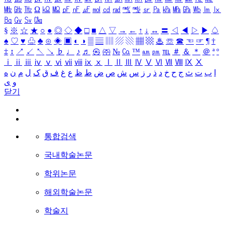
㎒
㎓
㎔
Ω
㏀
㏁
㎊
㎋
㎌
㏖
㏅
㎭
㎮
㎯
㏛
㎩
㎪
㎫
㎬
㏝
㏐
㏓
㏃
㏉
㏜
㏆
§
※
☆
★
○
●
◎
◇
◆
□
■
△
▽
→
←
↑
↓
↔
〓
◁
◀
▷
▶
♤
♠
♡
♥
♧
♣
⊙
◈
▣
◐
◑
▒
▤
▥
▨
▧
▦
▩
♨
☏
☎
☜
☞
¶
†
‡
↕
↗
↙
↖
↘
♭
♩
♪
♬
㉿
㈜
№
㏇
™
㏂
㏘
℡
＃
＆
＊
＠
ª
º
ⅰ
ⅱ
ⅲ
ⅳ
ⅴ
ⅵ
ⅶ
ⅷ
ⅸ
ⅹ
Ⅰ
Ⅱ
Ⅲ
Ⅳ
Ⅴ
Ⅵ
Ⅶ
Ⅷ
Ⅸ
Ⅹ
ا
ب
ت
ث
ج
ح
خ
د
ذ
ر
ز
س
ش
ص
ض
ط
ظ
ع
غ
ف
ق
ک
ل
م
ن
ه
و
ی
닫기
통합검색
국내학술논문
학위논문
해외학술논문
학술지