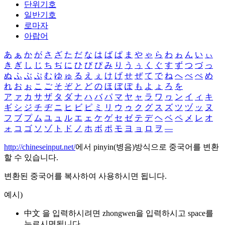
단위기호
일반기호
로마자
아랍어
あ
ぁ
か
が
さ
ざ
た
だ
な
は
ば
ぱ
ま
や
ゃ
ら
わ
ゎ
ん
い
ぃ
き
ぎ
し
じ
ち
ぢ
に
ひ
び
ぴ
み
り
う
ぅ
く
ぐ
す
ず
つ
づ
っ
ぬ
ふ
ぶ
ぷ
む
ゆ
ゅ
る
え
ぇ
け
げ
せ
ぜ
て
で
ね
へ
べ
ぺ
め
れ
お
ぉ
こ
ご
そ
ぞ
と
ど
の
ほ
ぼ
ぽ
も
よ
ょ
ろ
を
ア
ァ
カ
サ
ザ
タ
ダ
ナ
ハ
バ
パ
マ
ヤ
ャ
ラ
ワ
ヮ
ン
イ
ィ
キ
ギ
シ
ジ
チ
ヂ
ニ
ヒ
ビ
ピ
ミ
リ
ウ
ゥ
ク
グ
ス
ズ
ツ
ヅ
ッ
ヌ
フ
ブ
プ
ム
ユ
ュ
ル
エ
ェ
ケ
ゲ
セ
ゼ
テ
デ
ヘ
ベ
ペ
メ
レ
オ
ォ
コ
ゴ
ソ
ゾ
ト
ド
ノ
ホ
ボ
ポ
モ
ヨ
ョ
ロ
ヲ
―
http://chineseinput.net/
에서 pinyin(병음)방식으로 중국어를 변환
할 수 있습니다.
변환된 중국어를 복사하여 사용하시면 됩니다.
예시)
中文 을 입력하시려면
zhongwen
을 입력하시고 space를
누르시면됩니다.