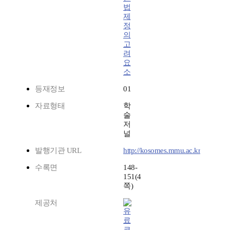
법
제
정
의
고
려
요
소
등재정보
01
자료형태
학
술
저
널
발행기관 URL
http://kosomes.mmu.ac.kr
수록면
148-
151(4
쪽)
제공처
코