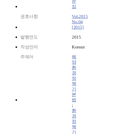
문
집
권호사항
Vol.2015
No.04
[2015]
발행연도
2015
작성언어
Korean
주제어
해
양
환
경
정
책
기
본
법
;
환
경
정
책
기