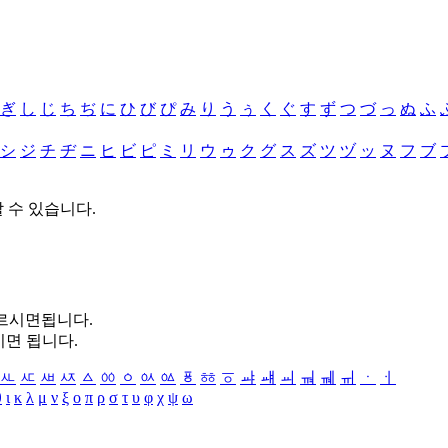
ぎ
し
じ
ち
ぢ
に
ひ
び
ぴ
み
り
う
ぅ
く
ぐ
す
ず
つ
づ
っ
ぬ
ふ
シ
ジ
チ
ヂ
ニ
ヒ
ビ
ピ
ミ
リ
ウ
ゥ
ク
グ
ス
ズ
ツ
ヅ
ッ
ヌ
フ
ブ
할 수 있습니다.
누르시면됩니다.
시면 됩니다.
ㅻ
ㅼ
ㅽ
ㅾ
ㅿ
ㆀ
ㆁ
ㆂ
ㆃ
ㆄ
ㆅ
ㆆ
ㆇ
ㆈ
ㆉ
ㆊ
ㆋ
ㆌ
ㆍ
ㆎ
θ
ι
κ
λ
μ
ν
ξ
ο
π
ρ
σ
τ
υ
φ
χ
ψ
ω