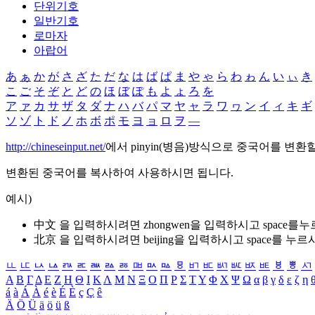
단위기호
일반기호
로마자
아랍어
あ
ぁ
か
が
さ
ざ
た
だ
な
は
ば
ぱ
ま
や
ゃ
ら
わ
ゎ
ん
い
ぃ
き
こ
ご
そ
ぞ
と
ど
の
ほ
ぼ
ぽ
も
よ
ょ
ろ
を
ア
ァ
カ
サ
ザ
タ
ダ
ナ
ハ
バ
パ
マ
ヤ
ャ
ラ
ワ
ヮ
ン
イ
ィ
キ
ギ
ソ
ゾ
ト
ド
ノ
ホ
ボ
ポ
モ
ヨ
ョ
ロ
ヲ
―
http://chineseinput.net/
에서 pinyin(병음)방식으로 중국어를 변환
변환된 중국어를 복사하여 사용하시면 됩니다.
예시)
中文 을 입력하시려면
zhongwen
을 입력하시고 space를
北京 을 입력하시려면
beijing
을 입력하시고 space를 누르
ㅥ
ㅦ
ㅧ
ㅨ
ㅩ
ㅪ
ㅫ
ㅬ
ㅭ
ㅮ
ㅯ
ㅰ
ㅱ
ㅲ
ㅳ
ㅴ
ㅵ
ㅶ
ㅷ
ㅸ
ㅹ
ㅺ
Α
Β
Γ
Δ
Ε
Ζ
Η
Θ
Ι
Κ
Λ
Μ
Ν
Ξ
Ο
Π
Ρ
Σ
Τ
Υ
Φ
Χ
Ψ
Ω
α
β
γ
δ
ε
ζ
η
á
à
Á
À
é
è
É
È
ç
Ç
ê
Ä
Ö
Ü
ä
ö
ü
ß