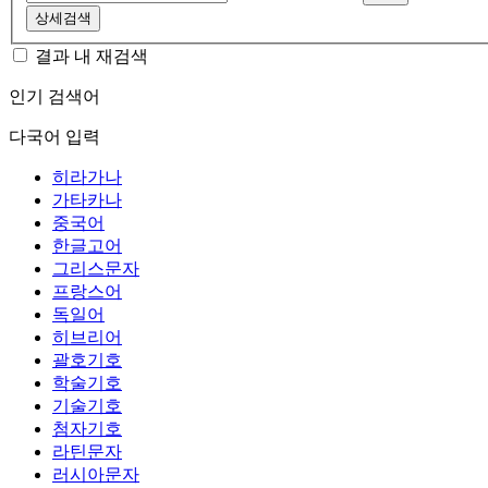
상세검색
결과 내 재검색
인기 검색어
다국어 입력
히라가나
가타카나
중국어
한글고어
그리스문자
프랑스어
독일어
히브리어
괄호기호
학술기호
기술기호
첨자기호
라틴문자
러시아문자