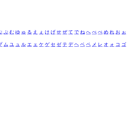
ぶ
ぷ
む
ゆ
ゅ
る
え
ぇ
け
げ
せ
ぜ
て
で
ね
へ
べ
ぺ
め
れ
お
ぉ
プ
ム
ユ
ュ
ル
エ
ェ
ケ
ゲ
セ
ゼ
テ
デ
ヘ
ベ
ペ
メ
レ
オ
ォ
コ
ゴ