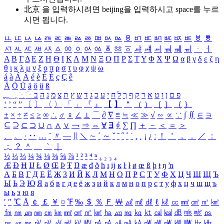
北京 을 입력하시려면
beijing
을 입력하시고 space를 누르
시면 됩니다.
ㅥ
ㅦ
ㅧ
ㅨ
ㅩ
ㅪ
ㅫ
ㅬ
ㅭ
ㅮ
ㅯ
ㅰ
ㅱ
ㅲ
ㅳ
ㅴ
ㅵ
ㅶ
ㅷ
ㅸ
ㅹ
ㅺ
ㅻ
ㅼ
ㅽ
ㅾ
ㅿ
ㆀ
ㆁ
ㆂ
ㆃ
ㆄ
ㆅ
ㆆ
ㆇ
ㆈ
ㆉ
ㆊ
ㆋ
ㆌ
ㆍ
ㆎ
Α
Β
Γ
Δ
Ε
Ζ
Η
Θ
Ι
Κ
Λ
Μ
Ν
Ξ
Ο
Π
Ρ
Σ
Τ
Υ
Φ
Χ
Ψ
Ω
α
β
γ
δ
ε
ζ
η
θ
ι
κ
λ
μ
ν
ξ
ο
π
ρ
σ
τ
υ
φ
χ
ψ
ω
á
à
Á
À
é
è
É
È
ç
Ç
ê
Ä
Ö
Ü
ä
ö
ü
ß
ְ
ֳ
ֲ
ֱ
ָ
ַ
ֵ
ֶ
ִ
ֹ
ּ
ֻ
ׂ
ׁ
ּ
ב
ה
נ
מ
צ
ת
ץ
ש
ד
ג
כ
ע
י
ח
ל
ך
ף
ק
ר
א
ט
ו
ן
ם
פ
‘
’
“
”
〔
〕
〈
〉
「
」
『
』
【
】
＂
（
）
［
］
｛
｝
±
×
÷
≠
≤
≥
∞
∴
♂
♀
∠
⊥
⌒
∂
∇
≡
≒
≪
≫
√
∽
∝
∵
∫
∬
∈
∋
⊆
⊇
⊂
⊃
∪
∩
∧
∨
￢
⇒
⇔
∀
∃
∮
∑
∏
＋
－
＜
＝
＞
、
。
·
‥
…
¨
〃
―
∥
＼
∼
´
～
ˇ
˘
˝
˚
˙
¸
˛
¡
¿
ː
！
＇
，
．
／
：
；
？
＾
＿
｀
｜
½
⅓
⅔
¼
¾
⅛
⅜
⅝
⅞
¹
²
³
⁴
ⁿ
₁
₂
₃
₄
Æ
Ð
Ħ
Ĳ
Ł
Ø
Œ
Þ
Ŧ
Ŋ
æ
đ
ð
ħ
ı
ĳ
ĸ
ŀ
ł
ø
œ
ß
þ
ŧ
ŋ
ŉ
А
Б
В
Г
Д
Е
Ё
Ж
З
И
Й
К
Л
М
Н
О
П
Р
С
Т
У
Ф
Х
Ц
Ч
Ш
Щ
Ъ
Ы
Ь
Э
Ю
Я
а
б
в
г
д
е
ё
ж
з
и
й
к
л
м
н
о
п
р
с
т
у
ф
х
ц
ч
ш
щ
ъ
ы
ь
э
ю
я
′
″
℃
Å
￠
￡
￥
¤
℉
‰
＄
％
Ｆ
￦
㎕
㎖
㎗
ℓ
㎘
㏄
㎣
㎤
㎥
㎦
㎙
㎚
㎛
㎜
㎝
㎞
㎟
㎠
㎡
㎢
㏊
㎍
㎎
㎏
㏏
㎈
㎉
㏈
㎧
㎨
㎰
㎱
㎲
㎳
㎴
㎵
㎶
㎷
㎸
㎹
㎀
㎁
㎂
㎃
㎄
㎺
㎻
㎽
㎾
㎿
㎐
㎑