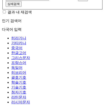
상세검색
결과 내 재검색
인기 검색어
다국어 입력
히라가나
가타카나
중국어
한글고어
그리스문자
프랑스어
독일어
히브리어
괄호기호
학술기호
기술기호
첨자기호
라틴문자
러시아문자