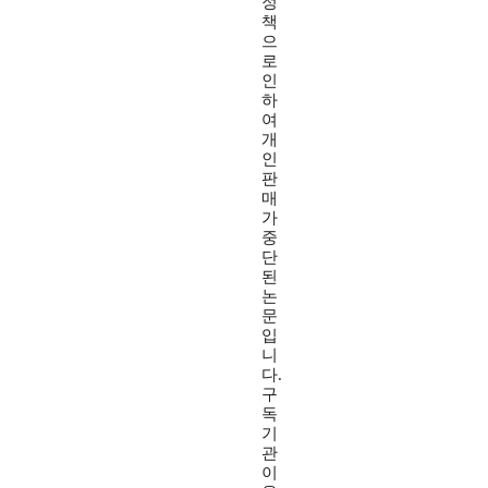
정
책
으
로
인
하
여
개
인
판
매
가
중
단
된
논
문
입
니
다.
구
독
기
관
이