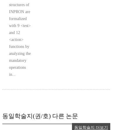
structures of
INPRON are
formalized
with 9 <test>
and 12
<action>
functions by
analyzing the
mandatory
operations
in...
동일학술지(권/호) 다른 논문
동일학술지 더보기