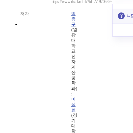
https://www.riss.kr/link?id=A19706876
저자
박
나
종
구
(원
광
대
학
교
전
자
계
산
공
학
과)
;
이
정
현
(경
기
대
학