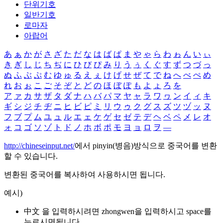
단위기호
일반기호
로마자
아랍어
あ
ぁ
か
が
さ
ざ
た
だ
な
は
ば
ぱ
ま
や
ゃ
ら
わ
ゎ
ん
い
ぃ
き
ぎ
し
じ
ち
ぢ
に
ひ
び
ぴ
み
り
う
ぅ
く
ぐ
す
ず
つ
づ
っ
ぬ
ふ
ぶ
ぷ
む
ゆ
ゅ
る
え
ぇ
け
げ
せ
ぜ
て
で
ね
へ
べ
ぺ
め
れ
お
ぉ
こ
ご
そ
ぞ
と
ど
の
ほ
ぼ
ぽ
も
よ
ょ
ろ
を
ア
ァ
カ
サ
ザ
タ
ダ
ナ
ハ
バ
パ
マ
ヤ
ャ
ラ
ワ
ヮ
ン
イ
ィ
キ
ギ
シ
ジ
チ
ヂ
ニ
ヒ
ビ
ピ
ミ
リ
ウ
ゥ
ク
グ
ス
ズ
ツ
ヅ
ッ
ヌ
フ
ブ
プ
ム
ユ
ュ
ル
エ
ェ
ケ
ゲ
セ
ゼ
テ
デ
ヘ
ベ
ペ
メ
レ
オ
ォ
コ
ゴ
ソ
ゾ
ト
ド
ノ
ホ
ボ
ポ
モ
ヨ
ョ
ロ
ヲ
―
http://chineseinput.net/
에서 pinyin(병음)방식으로 중국어를 변환
할 수 있습니다.
변환된 중국어를 복사하여 사용하시면 됩니다.
예시)
中文 을 입력하시려면
zhongwen
을 입력하시고 space를
누르시면됩니다.