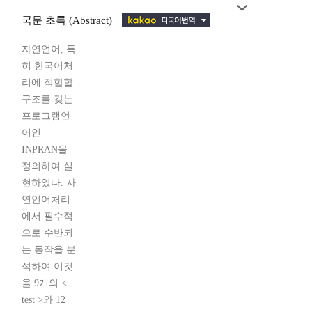
국문 초록 (Abstract)
자연언어, 특
히 한국어처
리에 적합할
구조를 갖는
프로그램언
어인
INPRAN을
정의하여 실
현하였다. 자
연언어처리
에서 필수적
으로 수반되
는 동작을 분
석하여 이것
을 9개의 <
test >와 12