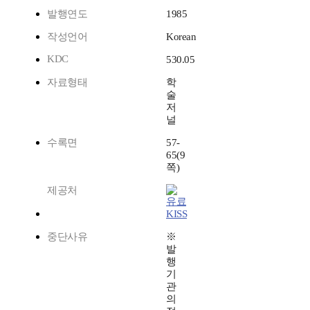
발행연도
1985
작성언어
Korean
KDC
530.05
자료형태
학
술
저
널
수록면
57-
65(9
쪽)
제공처
KISS
중단사유
※
발
행
기
관
의