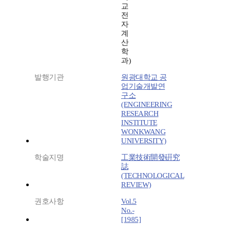
교
전
자
계
산
학
과)
발행기관
원광대학교 공
업기술개발연
구소
(ENGINEERING
RESEARCH
INSTITUTE
WONKWANG
UNIVERSITY)
학술지명
工業技術開發硏究
誌
(TECHNOLOGICAL
REVIEW)
권호사항
Vol.5
No.-
[1985]