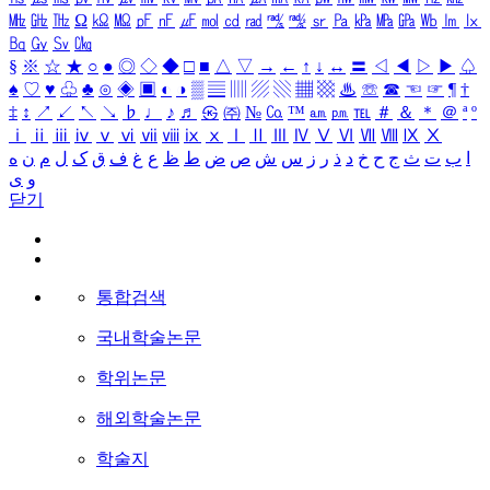
㎒
㎓
㎔
Ω
㏀
㏁
㎊
㎋
㎌
㏖
㏅
㎭
㎮
㎯
㏛
㎩
㎪
㎫
㎬
㏝
㏐
㏓
㏃
㏉
㏜
㏆
§
※
☆
★
○
●
◎
◇
◆
□
■
△
▽
→
←
↑
↓
↔
〓
◁
◀
▷
▶
♤
♠
♡
♥
♧
♣
⊙
◈
▣
◐
◑
▒
▤
▥
▨
▧
▦
▩
♨
☏
☎
☜
☞
¶
†
‡
↕
↗
↙
↖
↘
♭
♩
♪
♬
㉿
㈜
№
㏇
™
㏂
㏘
℡
＃
＆
＊
＠
ª
º
ⅰ
ⅱ
ⅲ
ⅳ
ⅴ
ⅵ
ⅶ
ⅷ
ⅸ
ⅹ
Ⅰ
Ⅱ
Ⅲ
Ⅳ
Ⅴ
Ⅵ
Ⅶ
Ⅷ
Ⅸ
Ⅹ
ا
ب
ت
ث
ج
ح
خ
د
ذ
ر
ز
س
ش
ص
ض
ط
ظ
ع
غ
ف
ق
ک
ل
م
ن
ه
و
ی
닫기
통합검색
국내학술논문
학위논문
해외학술논문
학술지