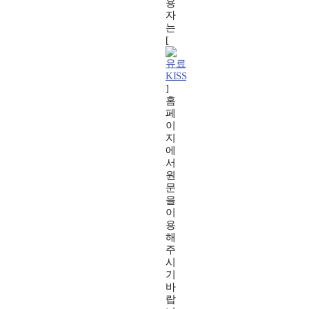
용
자
는
[
KISS
]
홈
페
이
지
에
서
원
문
을
이
용
해
주
시
기
바
랍