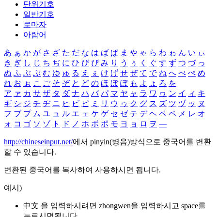
단위기호
일반기호
로마자
아랍어
あ
ぁ
か
が
さ
ざ
た
だ
な
は
ば
ぱ
ま
や
ゃ
ら
わ
ゎ
ん
い
ぃ
き
ぎ
し
じ
ち
ぢ
に
ひ
び
ぴ
み
り
う
ぅ
く
ぐ
す
ず
つ
づ
っ
ぬ
ふ
ぶ
ぷ
む
ゆ
ゅ
る
え
ぇ
け
げ
せ
ぜ
て
で
ね
へ
べ
ぺ
め
れ
お
ぉ
こ
ご
そ
ぞ
と
ど
の
ほ
ぼ
ぽ
も
よ
ょ
ろ
を
ア
ァ
カ
サ
ザ
タ
ダ
ナ
ハ
バ
パ
マ
ヤ
ャ
ラ
ワ
ヮ
ン
イ
ィ
キ
ギ
シ
ジ
チ
ヂ
ニ
ヒ
ビ
ピ
ミ
リ
ウ
ゥ
ク
グ
ス
ズ
ツ
ヅ
ッ
ヌ
フ
ブ
プ
ム
ユ
ュ
ル
エ
ェ
ケ
ゲ
セ
ゼ
テ
デ
ヘ
ベ
ペ
メ
レ
オ
ォ
コ
ゴ
ソ
ゾ
ト
ド
ノ
ホ
ボ
ポ
モ
ヨ
ョ
ロ
ヲ
―
http://chineseinput.net/
에서 pinyin(병음)방식으로 중국어를 변환
할 수 있습니다.
변환된 중국어를 복사하여 사용하시면 됩니다.
예시)
中文 을 입력하시려면
zhongwen
을 입력하시고 space를
누르시면됩니다.