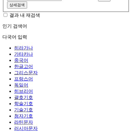
상세검색
결과 내 재검색
인기 검색어
다국어 입력
히라가나
가타카나
중국어
한글고어
그리스문자
프랑스어
독일어
히브리어
괄호기호
학술기호
기술기호
첨자기호
라틴문자
러시아문자