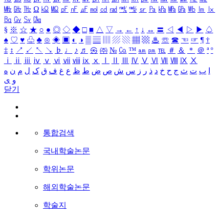
㎒
㎓
㎔
Ω
㏀
㏁
㎊
㎋
㎌
㏖
㏅
㎭
㎮
㎯
㏛
㎩
㎪
㎫
㎬
㏝
㏐
㏓
㏃
㏉
㏜
㏆
§
※
☆
★
○
●
◎
◇
◆
□
■
△
▽
→
←
↑
↓
↔
〓
◁
◀
▷
▶
♤
♠
♡
♥
♧
♣
⊙
◈
▣
◐
◑
▒
▤
▥
▨
▧
▦
▩
♨
☏
☎
☜
☞
¶
†
‡
↕
↗
↙
↖
↘
♭
♩
♪
♬
㉿
㈜
№
㏇
™
㏂
㏘
℡
＃
＆
＊
＠
ª
º
ⅰ
ⅱ
ⅲ
ⅳ
ⅴ
ⅵ
ⅶ
ⅷ
ⅸ
ⅹ
Ⅰ
Ⅱ
Ⅲ
Ⅳ
Ⅴ
Ⅵ
Ⅶ
Ⅷ
Ⅸ
Ⅹ
ا
ب
ت
ث
ج
ح
خ
د
ذ
ر
ز
س
ش
ص
ض
ط
ظ
ع
غ
ف
ق
ک
ل
م
ن
ه
و
ی
닫기
통합검색
국내학술논문
학위논문
해외학술논문
학술지