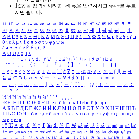
北京 을 입력하시려면
beijing
을 입력하시고 space를 누르
시면 됩니다.
ㅥ
ㅦ
ㅧ
ㅨ
ㅩ
ㅪ
ㅫ
ㅬ
ㅭ
ㅮ
ㅯ
ㅰ
ㅱ
ㅲ
ㅳ
ㅴ
ㅵ
ㅶ
ㅷ
ㅸ
ㅹ
ㅺ
ㅻ
ㅼ
ㅽ
ㅾ
ㅿ
ㆀ
ㆁ
ㆂ
ㆃ
ㆄ
ㆅ
ㆆ
ㆇ
ㆈ
ㆉ
ㆊ
ㆋ
ㆌ
ㆍ
ㆎ
Α
Β
Γ
Δ
Ε
Ζ
Η
Θ
Ι
Κ
Λ
Μ
Ν
Ξ
Ο
Π
Ρ
Σ
Τ
Υ
Φ
Χ
Ψ
Ω
α
β
γ
δ
ε
ζ
η
θ
ι
κ
λ
μ
ν
ξ
ο
π
ρ
σ
τ
υ
φ
χ
ψ
ω
á
à
Á
À
é
è
É
È
ç
Ç
ê
Ä
Ö
Ü
ä
ö
ü
ß
ְ
ֳ
ֲ
ֱ
ָ
ַ
ֵ
ֶ
ִ
ֹ
ּ
ֻ
ׂ
ׁ
ּ
ב
ה
נ
מ
צ
ת
ץ
ש
ד
ג
כ
ע
י
ח
ל
ך
ף
ק
ר
א
ט
ו
ן
ם
פ
‘
’
“
”
〔
〕
〈
〉
「
」
『
』
【
】
＂
（
）
［
］
｛
｝
±
×
÷
≠
≤
≥
∞
∴
♂
♀
∠
⊥
⌒
∂
∇
≡
≒
≪
≫
√
∽
∝
∵
∫
∬
∈
∋
⊆
⊇
⊂
⊃
∪
∩
∧
∨
￢
⇒
⇔
∀
∃
∮
∑
∏
＋
－
＜
＝
＞
、
。
·
‥
…
¨
〃
―
∥
＼
∼
´
～
ˇ
˘
˝
˚
˙
¸
˛
¡
¿
ː
！
＇
，
．
／
：
；
？
＾
＿
｀
｜
½
⅓
⅔
¼
¾
⅛
⅜
⅝
⅞
¹
²
³
⁴
ⁿ
₁
₂
₃
₄
Æ
Ð
Ħ
Ĳ
Ł
Ø
Œ
Þ
Ŧ
Ŋ
æ
đ
ð
ħ
ı
ĳ
ĸ
ŀ
ł
ø
œ
ß
þ
ŧ
ŋ
ŉ
А
Б
В
Г
Д
Е
Ё
Ж
З
И
Й
К
Л
М
Н
О
П
Р
С
Т
У
Ф
Х
Ц
Ч
Ш
Щ
Ъ
Ы
Ь
Э
Ю
Я
а
б
в
г
д
е
ё
ж
з
и
й
к
л
м
н
о
п
р
с
т
у
ф
х
ц
ч
ш
щ
ъ
ы
ь
э
ю
я
′
″
℃
Å
￠
￡
￥
¤
℉
‰
＄
％
Ｆ
￦
㎕
㎖
㎗
ℓ
㎘
㏄
㎣
㎤
㎥
㎦
㎙
㎚
㎛
㎜
㎝
㎞
㎟
㎠
㎡
㎢
㏊
㎍
㎎
㎏
㏏
㎈
㎉
㏈
㎧
㎨
㎰
㎱
㎲
㎳
㎴
㎵
㎶
㎷
㎸
㎹
㎀
㎁
㎂
㎃
㎄
㎺
㎻
㎽
㎾
㎿
㎐
㎑