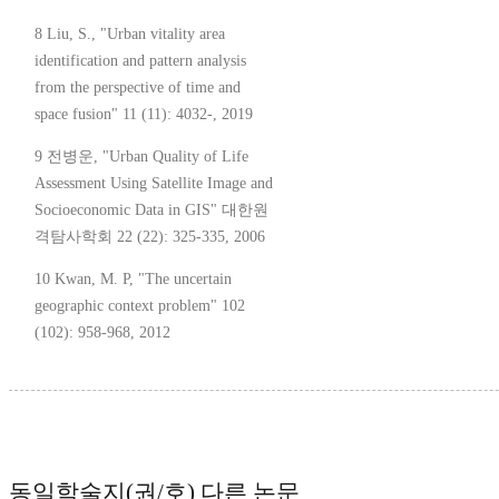
8 Liu, S., "Urban vitality area
identification and pattern analysis
from the perspective of time and
space fusion" 11 (11): 4032-, 2019
9 전병운, "Urban Quality of Life
Assessment Using Satellite Image and
Socioeconomic Data in GIS" 대한원
격탐사학회 22 (22): 325-335, 2006
10 Kwan, M. P, "The uncertain
geographic context problem" 102
(102): 958-968, 2012
동일학술지(권/호) 다른 논문