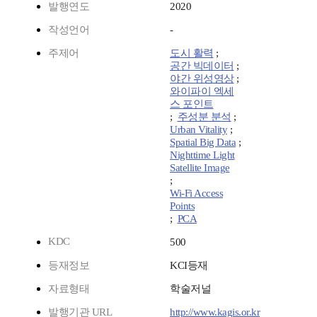
발행연도
2020
작성언어
-
주제어
도시 활력
;
공간 빅데이터
;
야간 위성영상
;
와이파이 엑세
스 포인트
;
주성분 분석
;
Urban Vitality
;
Spatial Big Data
;
Nighttime Light
Satellite Image
;
Wi-Fi Access
Points
;
PCA
KDC
500
등재정보
KCI등재
자료형태
학술저널
발행기관 URL
http://www.kagis.or.kr